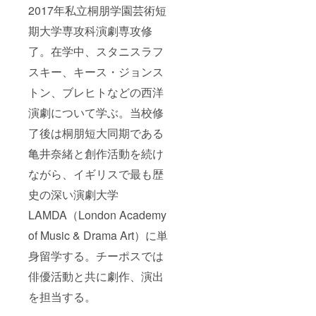
XS～XL
間に関
2017年私立桐朋学園芸術短
の中か
わら
らお選
ず、ご
期大学専攻科演劇専攻修
び頂け
希望に
了。在学中、スタニスラフ
ます。
沿った
ご希望
お席に
スキー、キース・ジョンス
のサイ
ご案内
ズを備
致しま
トン、ブレヒトなどの西洋
考欄に
す。 ※
記載頂
アフ
演劇について学ぶ。当校修
きます
ターイ
ようお
ベン
了後は桐朋短大同期である
願い致
ト：
しま
亀井奈緒と創作活動を続け
チーポ
す。 ※
スメン
ながら、イギリスで最も歴
座席優
バー・
遇：公
出演者
史の深い演劇大学
演にご
との交
予約頂
流イベ
LAMDA（London Academy
いた際
ントで
に、当
す。終
of Music & Drama Art）に単
日のご
演後に
来場時
身留学する。チーポスでは
劇場内
間に関
で開催
俳優活動と共に劇作、演出
わら
予定で
ず、ご
す。公
を担当する。
希望に
演の感
沿った
想を直