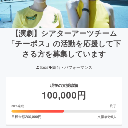
【演劇】シアターアーツチーム
「チーポス」の活動を応援して下
さる方を募集しています
tipos
舞台・パフォーマンス
現在の支援総額
100,000
円
終了
50
%達成
目標金額
200,000
円
支援者数
9
人