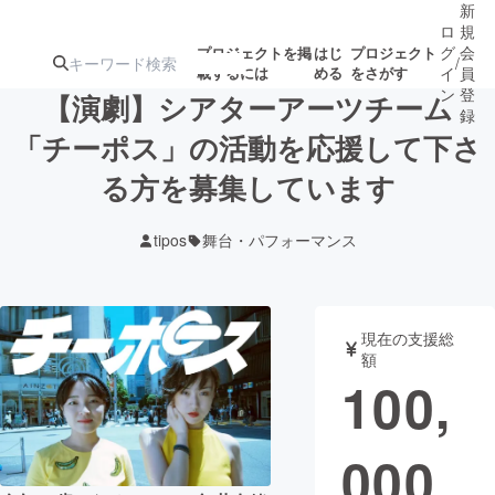
新
ロ
規
グ
会
プロジェクトを掲
はじ
プロジェクト
/
載するには
める
をさがす
イ
員
ン
登
【演劇】シアターアーツチーム
録
「チーポス」の活動を応援して下さ
る方を募集しています
人気のプロ
注目のリ
注目の新着プロ
募集終了が近いプ
もうすぐ公開
ジェクト
ターン
ジェクト
ロジェクト
されます
tipos
舞台・パフォーマンス
アート・写真
音楽
現在の支援総
テクノロジー・ガジェット
ゲーム・サ
額
100,
映像・映画
書籍・雑誌
000
ビジネス・起業
チャレンジ