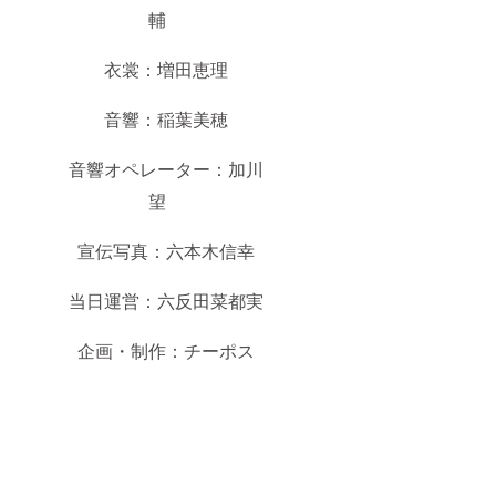
輔
衣裳：増田恵理
音響：稲葉美穂
音響オペレーター：加川
望
宣伝写真：六本木信幸
当日運営：六反田菜都実
企画・制作：チーポス