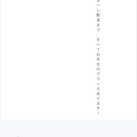
タ
ー
ン
配
送
ま
で
、
す
べ
て
お
任
せ
の
プ
ラ
ン
も
あ
り
ま
す
！