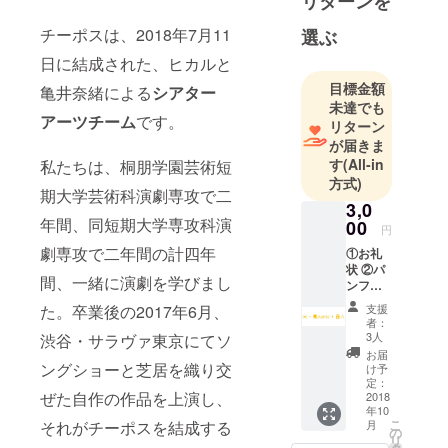
リターンを
チーポスは、2018年7月11
選ぶ
日に結成された、ヒカルと
目標金額
亀井奈緒による
シアター
未達でも
アーツチーム
です。
リターン
が届きま
す
(All-in
私たちは、桐朋学園芸術短
方式)
期大学芸術科演劇専攻で二
3,0
年間、同短期大学専攻科演
00
円
劇専攻で二年間の計四年
①お礼
状 ②パ
間、一緒に演劇を学びまし
ンフ
レット
た。卒業後の2017年6月、
支援
お名前
者：
記載 ③
3人
渋谷・サラヴァ東京にてソ
公演関
お届
連グッ
ングショーと芝居を織り交
け予
ズA ※お
定：
ぜた自作の作品を上演し、
礼状：
2018
年10
メー
こ
それがチーポスを結成する
月
ル、ま
の
リ
たは郵