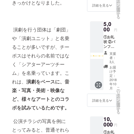
タ
きっかけとなりました。
ー
送をお
ン
詳細を見る
を
選び頂
選
択
けま
す
る
す。 ※
5,0
パンフ
レッ
00
演劇を行う団体は「劇団」
円
ト：公
①お礼
や「演劇ユニット」と名乗
演当日
状 ②パ
にお客
ることが多いですが、チー
ンフ
様全員
レット
にお配
支援
ポスはそれらの名前ではな
お名前
りしま
者：
記載 ③
す。 ※
3人
く「シアターアーツチー
公演関
公演
お届
連グッ
グッズA
け予
ム」を名乗っています。こ
ズＡ ④
はポス
定：
座席優
2018
トカー
れは、
演劇をベースに、音
年10
遇 ※お
ドセッ
こ
月
楽・写真・美術・映像な
礼状：
ト、Ｂ
の
リ
メー
はチー
タ
ー
ど、
様々なアートとのコラ
ル、ま
ポスオ
ン
詳細を見る
を
たは郵
リジナ
選
ボ
を試みているためです。
択
送をお
ルＴ
す
る
選び頂
シャツ
10,
けま
を予定
公演チラシの写真を例に
す。 ※
000
してお
円
パンフ
りま
とってみると、普通それら
①お礼
レッ
す。内