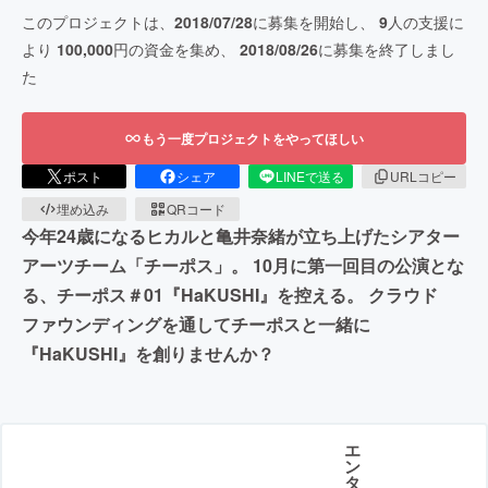
このプロジェクトは、
2018/07/28
に募集を開始し、
9
人の支援に
より
100,000
円の資金を集め、
2018/08/26
に募集を終了しまし
た
もう一度プロジェクトをやってほしい
ポスト
シェア
LINEで送る
URLコピー
埋め込み
QRコード
今年24歳になるヒカルと亀井奈緒が立ち上げたシアター
アーツチーム「チーポス」。 10月に第一回目の公演とな
る、チーポス＃01『HaKUSHI』を控える。 クラウド
ファウンディングを通してチーポスと一緒に
『HaKUSHI』を創りませんか？
エ
ン
タ