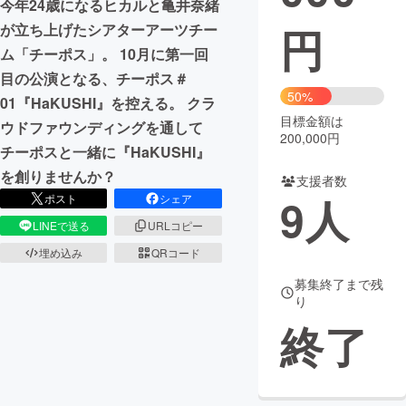
今年24歳になるヒカルと亀井奈緒
円
が立ち上げたシアターアーツチー
まちづくり・地域活性化
ム「チーポス」。 10月に第一回
目の公演となる、チーポス＃
CAMPFIRE for Social Good
CAMPFIRE Creation
50%
01『HaKUSHI』を控える。 クラ
CAMPFIREふるさと納税
machi-ya
コミュニティ
目標金額は
ウドファウンディングを通して
200,000円
チーポスと一緒に『HaKUSHI』
を創りませんか？
支援者数
9
人
ポスト
シェア
LINEで送る
URLコピー
埋め込み
QRコード
募集終了まで残
り
終了