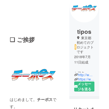
tipos
❑ ご挨拶
東京都
初めてのプ
ロジェクト
です
2018年7月
11日結成
シアター
http://www.facebook.com/you.tipos/
アーツチー
https://www.instagram.com/you.tipos
ム
メッセー
ジを送る
▪ ヒカル
はじめまして。
チーポス
で
▪ 亀井奈緒
す。