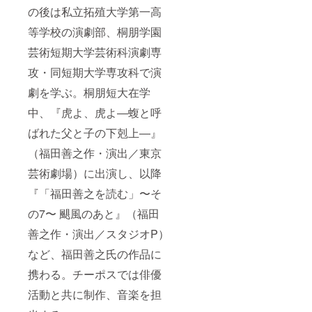
は郵
の後は私立拓殖大学第一高
送）。
※アフ
等学校の演劇部、桐朋学園
ターイ
ベン
芸術短期大学芸術科演劇専
ト：
攻・同短期大学専攻科で演
チーポ
スメン
劇を学ぶ。桐朋短大在学
バー・
出演者
中、『虎よ、虎よ―蝮と呼
との交
流イベ
ばれた父と子の下剋上―』
ントで
す。終
（福田善之作・演出／東京
演後に
芸術劇場）に出演し、以降
劇場内
で開催
『「福田善之を読む」〜そ
予定で
す。公
の7〜 颶風のあと』（福田
演の感
想を直
善之作・演出／スタジオP）
接伺え
る機
など、福田善之氏の作品に
会・ご
携わる。チーポスでは俳優
支援い
ただい
活動と共に制作、音楽を担
たお礼
を直接