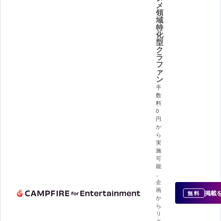
メ
領
域
特
化
型
ク
ラ
フ
ァ
ン
手
数
料
0
円
か
ら
実
施
可
能
。
企
画
掲載
無料
か
ら
リ