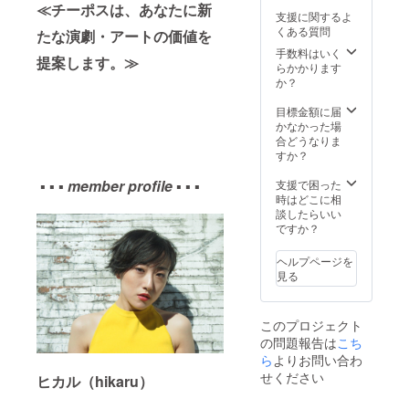
はポス
≪チーポスは、あなたに新
ホワイ
支援に関するよ
トカー
ト一色
くある質問
たな演劇・アートの価値を
ドセッ
のご用
ト、Ｂ
意、サ
手数料はいく
提案します。≫
はチー
イズは
らかかります
ポスオ
XS～XL
か？
リジナ
の中か
ルＴ
らお選
目標金額に届
シャツ
び頂け
かなかった場
を予定
ます。
合どうなりま
してお
ご希望
すか？
りま
のサイ
す。内
▪ ▪ ▪
member profile
▪ ▪ ▪
ズを備
支援で困った
容が変
考欄に
時はどこに相
更にな
記載頂
談したらいい
る場合
きます
ですか？
があり
ようお
ますが
願い致
ヘルプページを
ご了承
しま
見る
くださ
す。 ※
い。 ※T
座席優
シャツ
遇：公
このプロジェクト
の色は
演にご
の問題報告は
こち
ホワイ
予約頂
ト一色
ら
よりお問い合わ
いた際
のご用
に、当
せください
ヒカル（hikaru）
意、サ
日のご
イズは
来場時