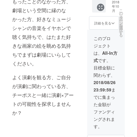
もったことのなかった方、
公演ご
2018
にお配
くださ
年10
招待
りしま
い。 ※
劇場という空間に縁のな
こ
月
（+座席
す。 ※
の
座席優
リ
優遇）
公演
タ
遇：公
かった方、好きなミュージ
ー
⑤アフ
グッズA
ン
演にご
詳細を見る
を
ターイ
シャンの音楽をイヤホンで
はポス
選
予約頂
択
ベント
トカー
す
いた際
る
聴く気持ちで、はたまた好
ご招待
ドセッ
に、当
このプロ
※お礼
ト、Ｂ
日のご
きな画家の絵を眺める気持
ジェクト
状：
はチー
来場時
メー
ポスオ
間に関
は、
All-In方
ちでまずは劇場にいらして
ル、ま
リジナ
わら
式
です。
たは郵
ルＴ
ず、ご
ください。
送をお
シャツ
希望に
目標金額に
選び頂
を予定
沿った
関わらず、
けま
してお
よく演劇を観る方、ご自分
お席に
す。 ※
りま
ご案内
2018/08/26
が演劇に関わっている方、
パンフ
す。内
致しま
23:59:59
ま
レッ
容が変
す。
チーポスと一緒に演劇×アー
ト：公
更にな
でに集まっ
演当日
る場合
トの可能性を探求しません
た金額が
にお客
があり
様全員
ますが
ファンディ
か？
にお配
ご了承
ングされま
りしま
くださ
す。 ※
い。 ※T
す。
公演
シャツ
グッズA
の色は