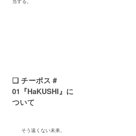
当する。
申し上
げる機
会にな
ればと
思いま
す。
❑ チーポス＃
01『HaKUSHI』に
ついて
そう遠くない未来。