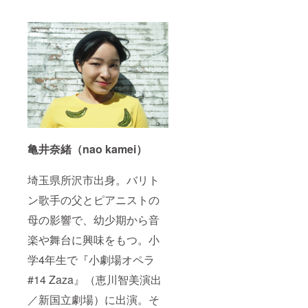
お席に
接伺え
ご案内
る機
致しま
会・ご
す。
支援い
※30,000
ただい
円をご
たお礼
支援い
を直接
ただい
申し上
た方
げる機
で、公
会にな
演にい
ればと
らっ
思いま
しゃる
す。
亀井奈緒（nao kamei）
ことが
出来な
い場合
埼玉県所沢市出身。バリト
は、公
演とア
ン歌手の父とピアニストの
フター
イベン
母の影響で、幼少期から音
トの様
子をお
楽や舞台に興味をもつ。小
手紙で
学4年生で『小劇場オペラ
ご報告
致しま
#14 Zaza』（恵川智美演出
す
（メー
／新国立劇場）に出演。そ
ルまた