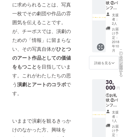
状 ②パ
ト：公
に求められることは、写真
容が変
ンフ
演当日
更にな
一枚でその劇団や作品の雰
レット
にお客
る場合
支援
お名前
様全員
があり
者：
囲気を伝えることです。
記載 ③
にお配
ますが
2人
公演関
りしま
ご了承
お届
が、チーポスでは、演劇の
連グッ
す。 ※
くださ
け予
ズB ④
公演
定：
い。
ための「情報」に留まらな
座席優
2018
グッズA
年10
遇 ⑤ア
はポス
い、その写真自体が
ひとつ
こ
月
フター
トカー
の
リ
イベン
のアート作品としての価値
ドセッ
タ
ー
トご招
ト、Ｂ
ン
詳細を見る
を
をもつこと
を目指していま
待 ※お
はチー
選
択
礼状：
ポスオ
す
す。これがわたしたちの思
る
メー
リジナ
30,
ル、ま
ルＴ
う
演劇とアートのコラボ
で
たは郵
000
シャツ
円
送をお
を予定
す。
①お礼
選び頂
してお
状 ②パ
けま
りま
ンフ
す。 ※
す。内
レット
パンフ
容が変
支援
お名前
レッ
更にな
者：
記載 ③
いままで演劇を観るきっか
ト：公
る場合
1人
公演関
演当日
があり
お届
けのなかった方、興味を
連グッ
にお客
ますが
け予
ズB ④
様全員
定：
ご了承