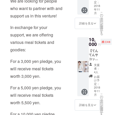
We are looking for people
券
い。 ②
定：
5,500円
2018
てん
who want to partner with and
年11
分 ・て
ちゃん
こ
月
んと点
ステッ
の
support us in this venture!
リ
でお好
カー を
タ
ー
きな
お届け
ン
詳細を見る
を
お弁
In exchange for your
しま
選
択
当・定
す。 11
す
る
support, we are offering
食・お
月以降
10,
惣菜
順次発
various meal tickets and
残り46
に記載
000
送予定
円
の金額
です。
goodies:
【てん
分お使
※グッズ
てんサ
い頂け
は一部
コッ
るお食
仕様変
For a 3,000 yen pledge, you
シュ
事券で
更とな
支援
バッグ
す。 ・
る場合
will receive meal tickets
者：
とＴ
使用期
がござ
4人
シャツ
worth 3,000 yen.
限はあ
いま
お届
コー
りませ
す。
け予
ス】 ①
ん。 ②
定：
For a 5,000 yen pledge, you
サコッ
2018
てん
年11
シュ
ちゃん
こ
will receive meal tickets
月
バッグ
ステッ
の
リ
②Tシャ
カー を
タ
worth 5,500 yen.
ー
ツ ・
お届け
ン
詳細を見る
を
A・B・
いたし
選
択
Cの中か
ます。
す
For a 10,000 yen pledge,