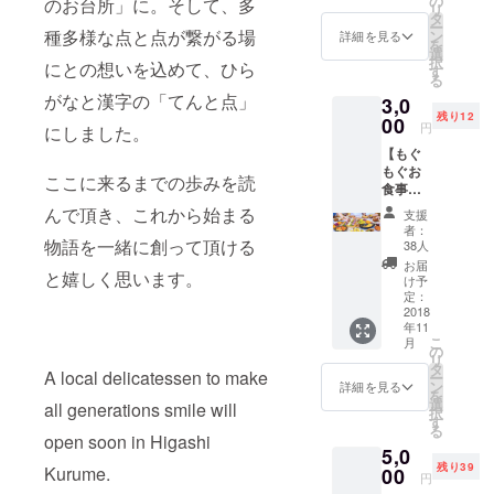
の
のお台所」に。そして、多
リ
ステッ
タ
ー
カー を
種多様な点と点が繋がる場
ン
詳細を見る
を
お届け
選
択
にとの想いを込めて、ひら
いたし
す
る
ます。
がなと漢字の「てんと点」
3,0
11月以
残り12
降順次
00
円
にしました。
発送予
【もぐ
定で
もぐお
す。 ※
ここに来るまでの歩みを読
食事券
グッズ
コー
は一部
んで頂き、これから始まる
支援
ス
仕様変
者：
3,000円
更とな
物語を一緒に創って頂ける
38人
分】 ①
る場合
お届
と嬉しく思います。
お食事
がござ
け予
券3,000
いま
定：
円分 ・
2018
す。
年11
てんと
こ
月
点でお
の
リ
好き
タ
A local delicatessen to make
ー
な お
ン
詳細を見る
を
弁当・
選
all generations smile will
択
定食・
す
る
お惣
open soon in Higashi
5,0
菜 に
残り39
記載の
Kurume.
00
円
金額分