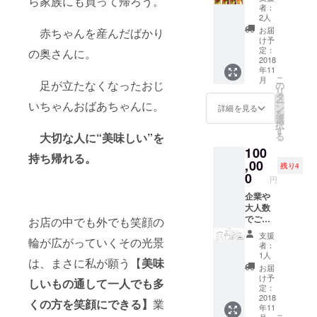
ら家族にも買って帰ろう。
る場合
料券
ちゃん
がござ
者：
がござ
コー
ステッ
いま
2人
いま
ス 1年
カー を
す。
お届
赤ちゃんを産んだばかり
す。 ・
間】
お届け
け予
世界で
①1年
いたし
定：
の奥さんに。
一つの
間 お
2018
ます。
年11
アレン
弁当・
11月以
こ
月
ジをお
定食無
足が立たなくなったおじ
降順次
の
リ
楽しみ
料券
発送予
タ
ー
いちゃんおばあちゃんに。
くださ
・てん
定で
ン
詳細を見る
を
い！ ②
と点で
す。 ※
選
択
キャン
お好き
グッズ
す
る
大切な人に“美味しい”を
バス
なお弁
は一部
100
トート
当・定
仕様変
持ち帰れる。
バッグ
食にお
,00
更とな
残り4
かサ
使い頂
る場合
0
円
コッ
ける無
がござ
シュ
料券で
企業や
いま
バック
す。(お
大人数
す。
のどち
惣菜単
でご注
お店の中でも外でも笑顔の
らか一
品には
文され
支援
輪が広がっていくその光景
点をお
お使い
るから
者：
届けし
頂けま
向け！
1人
は、まさに私が願う【
美味
ます。
せん。)
【ぱく
お届
・お好
・使用
ぱく割
け予
しいもの通して一人でも多
きな方
開始日
引券
定：
をお選
から設
コー
2018
くの方を笑顔にできる】
業
年11
びいた
定され
ス
月