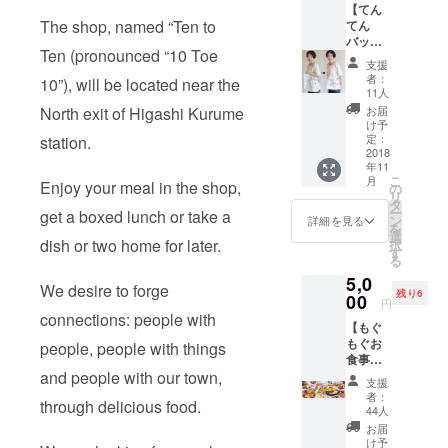
【てん
お使い
The shop, named “Ten to
てん
頂ける
バッグ
お食事
Ten (pronounced “10 Toe
コー
券で
支援
ス】 ①
す。 ・
者：
10”), will be located near the
キャン
使用期
11人
バス
限はあ
お届
North exit of Higashi Kurume
トート
りませ
け予
バッグ
ん。 ②
定：
station.
かサ
2018
てん
年11
コッ
ちゃん
こ
月
シュ
Enjoy your meal in the shop,
ステッ
の
リ
バック
カー を
タ
ー
get a boxed lunch or take a
のどち
お届け
ン
詳細を見る
を
らか一
いたし
選
dish or two home for later.
択
点をお
ます。
す
る
届けし
11月以
5,0
ます。
降順次
We desire to forge
残り6
・お好
00
発送予
円
きな方
定で
connections: people with
【もぐ
をお選
す。
もぐお
びいた
people, people with things
食事券
だき
コー
and people with our town,
メッ
支援
ス
セージ
者：
through delicious food.
5,500円
にてコ
44人
分】 ①
メント
お届
お食事
を下さ
け予