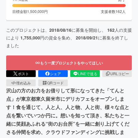
目標金額
1,500,000
円
支援者数
162
人
このプロジェクトは、
2018/08/16
に募集を開始し、
162
人の支援
により
1,755,000
円の資金を集め、
2018/09/21
に募集を終了し
ました
もう一度プロジェクトをやってほしい
ポスト
シェア
LINEで送る
URLコピー
埋め込み
QRコード
沢山の方のお力をお借りして形になってきた「てんと
点」が東京都東久留米市にデリカフェをオープンしま
す！食を通じて、人と人、人と物、人と街、様々な点と
点を繋いでいつか円に。想いを知って頂き、私たちと一
緒に笑顔あふれる“街のお台所”を一緒に創り上げてくだ
さる仲間を求め、クラウドファンディングに挑戦しま