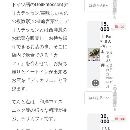
せん。)
タ
ー
ドイツ語のDelikatessen(デ
る30分
・使用
ン
詳細を見る
を
（お茶
開始日
選
リカテッセン/美味しいもの
択
付き）
から設
す
る
・柔道
定され
の複数形)の省略言葉で、デ
15,
整復師
ている
残り23
のこう
000
期間・
リカテッセンとは西洋風の
円
ちゃん
個数に
【_Par
が30分
お総菜を販売し、お持ち帰
お使い
k_さん
身体を
頂けま
のお野
りできるお店の事。そこに
整えま
す。 ・
菜のア
す。そ
ずっと
支援
店内で飲食できる『カ
レン
の後に
割引券
者：
ジ
ゆっく
は、お
2人
フェ』を合わせて、お持ち
M
りとお
店営業
お届
コー
茶をお
期間中
け予
帰りとイートインが出来る
ス』
召し上
定：
に限り
①_Par
2018
がりく
ます。
お店を『デリカフェ』と呼
年11
k_さん
ださ
②てん
こ
月
のお野
びます。
い。 ・
の
ちゃん
リ
菜のア
日にち
タ
ステッ
ー
レン
時間は
ン
カー を
詳細を見る
を
てんと点は、和洋中エス
ジ M
ご相談
選
お届け
択
・写真
の上決
す
いたし
る
ニック等の様々な料理が並
はイ
定させ
ます。
30,
メージ
て頂き
11月以
ぶ、デリカフェです。
残り25
です。
000
ます。
降順次
円
時期や
・店舗
発送予
【もり
仕入れ
イート