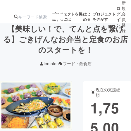
新
ロ
規
グ
会
プロジェクトを掲
はじ
プロジェクト
/
載するには
める
をさがす
イ
員
ン
登
【美味しい！で、てんと点を繋げ
録
る】ごきげんなお弁当と定食のお店
のスタートを！
人気のプロ
注目のリ
注目の新着プロ
募集終了が近いプ
もうすぐ公開
ジェクト
ターン
ジェクト
ロジェクト
されます
tentoten
フード・飲食店
アート・写真
音楽
現在の支援総
テクノロジー・ガジェット
ゲーム・サ
額
1,75
映像・映画
書籍・雑誌
5,00
ビジネス・起業
チャレンジ