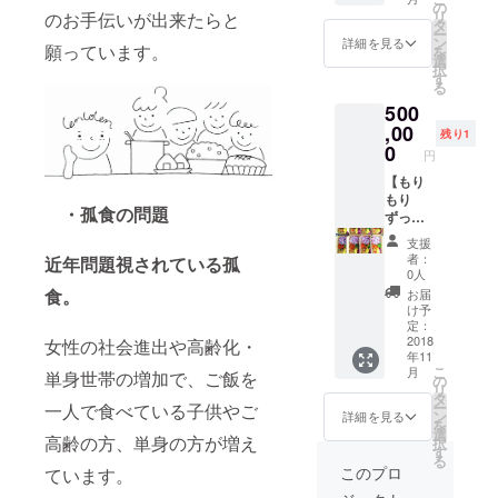
ている
定食無
がござ
11月以
の
リ
のお手伝いが出来たらと
期間、1
料券
いま
降順次
タ
ー
日1食限
・てん
す。
発送予
ン
詳細を見る
願っています。
を
定で無
と点で
定で
選
択
料でお
お好き
す。
す
る
召し上
なお弁
500
がり頂
当・定
けま
食にお
,00
残り1
す。 ②
使い頂
0
円
キャン
ける無
バス
料券で
【もり
トート
す。(お
もり
・孤食の問題
バッグ
惣菜単
ずっと
かサ
品には
お弁
支援
コッ
お使い
当・定
者：
近年問題視されている孤
シュ
頂けま
食無料
0人
バック
せん。)
券コー
食。
お届
のどち
・使用
ス ×
け予
らか一
開始日
2
定：
点をお
から設
個！！
2018
女性の社会進出や高齢化・
年11
届けし
定され
】 ①
こ
月
単身世帯の増加で、ご飯を
ます。
ている
ずっ
の
リ
・お好
期間、1
と お
タ
ー
一人で食べている子供やご
きな方
日1食限
弁当・
ン
詳細を見る
を
をお選
定で無
定食無
選
高齢の方、単身の方が増え
択
びいた
料でお
料券
す
る
だき
召し上
・てん
このプロ
ています。
メッ
がり頂
と点で