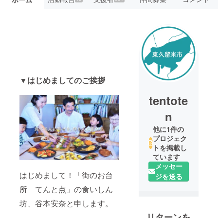
▼はじめましてのご挨拶
tentote
n
他に1件の
プロジェク
トを掲載し
ています
メッセー
はじめまして！「街のお台
ジを送る
所 てんと点」の食いしん
坊、谷本安奈と申します。
リターンを