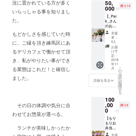
50,
況に置かれている方が多く
ける無
をお選
残り10
料券で
000
びいた
円
いらっしゃる事を知りまし
す。 (定
だき
【_Par
食・お
メッ
た。
k_さん
惣菜単
セージ
のお野
品には
にてコ
菜のア
お使い
メント
支援
もどかしさを感じていた時
レン
頂けま
を下さ
者：
ジ L
せん。)
い。 ③
0人
に、ご縁を頂き練馬区にあ
コー
・使用
デニム
お届
ス】
開始日
るデリカフェで働かせて頂
エプロ
け予
①_Par
から設
定：
ン ④て
き、私がやりたい事ができ
k_さん
2018
定され
んちゃ
年11
のお野
ている
んス
こ
月
る業態はこれだ！と確信し
菜のア
期間、1
の
テッ
リ
レン
日1食限
タ
カー を
ました。
ー
ジ L
定で無
ン
お届け
詳細を見る
を
・写真
料でお
選
しま
択
はイ
召し上
す
す。 11
る
メージ
がり頂
月以降
100
です。
けま
順次発
時期や
,00
す。 ②
その日の体調や気分に合
送予定
残り8
仕入れ
キャン
0
です。
円
状況に
わせてお惣菜が選べる。
バス地
※グッズ
よって
【もり
のミニ
は一部
花材・
もりお
トート
仕様変
ランチが美味しかったか
器が変
弁当・
バッグ
更とな
更にな
定食無
③てん
る場合
支援