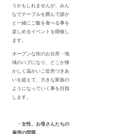
カー を
うかもしれませんが、みん
お届け
いたし
なでテーブルを囲んで誰か
ます。
11月以
と一緒にご飯を食べる事を
降順次
発送予
楽しめるイベントを開催し
定で
す。 ※
ます。
グッズ
は一部
オープンな街のお台所・地
仕様変
更とな
域のハブになり、どこか懐
る場合
がござ
かしく温かいご近所づきあ
いま
す。
いを超えて、大きな家族の
ようになっていく事を目指
します。
・女性、お母さんたちの
雇用の問題。