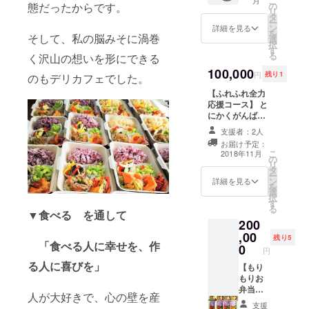
こ
だき
ている
ずっ
の
態だったからです。
リ
メッ
期間、1
と お
タ
ー
セージ
日1食限
弁当・
ン
詳細を見る
を
にてコ
定で無
定食
そして、私の脳みそに渦巻
選
択
メント
料でお
50円引
す
る
く沢山の想いを形にできる
を下さ
召し上
き(1日
い。 ③
がり頂
10食ま
100,000
円
残り1
のもデリカフェでした。
デニム
けま
で)】 ①
エプロ
す。 ②
ずっ
【ふれふれ全力
ン ④て
キャン
と お
応援コース】 と
んちゃ
バス
弁当・
にかくがんば
んス
トート
定食
れ！応援する
支援者：2人
テッ
バッグ
50円引
よ！ ありがたい
お届け予定：
カー を
かサ
き(1日
お言葉をいただ
こ
2018年11月
お届け
コッ
10食ま
の
き作りました！
リ
しま
シュ
で) ・
タ
心ばかりの
ー
す。 11
バック
てんと
ン
『てんちゃんス
詳細を見る
を
月以降
のどち
点でお
選
テッカー と
択
順次発
らか一
好き
す
お礼のお手紙』
る
送予定
点をお
な お
▼食べる を通して
を送らせていた
200
です。
届けし
弁当・
だきます。 11月
,00
※グッズ
ます。
定食
以降順次発送予
残り5
「食べる人に幸せを、作
は一部
・お好
にお使
0
定です。
円
仕様変
きな方
い頂け
る人に喜びを」
【もり
更とな
をお選
る割引
もりお
る場合
びいた
券で
弁当・
がござ
だき
す。(お
人が大好きで、心の壁を産
定食無
いま
メッ
惣菜単
支援