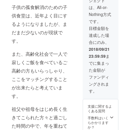
ジェクト
セージ
けま
お好き
にてコ
す。 ②
なお弁
子供の孤食解消のための子
は、All-or-
メント
キャン
当・定
Nothing方式
を下さ
バス
食にお
供食堂は、近年よく目にす
い。 ③
トート
使い頂
です。
るようになりましたが、ま
デニム
バッグ
ける無
目標金額を
エプロ
かサ
料券で
だまだ少ないのが現状で
ン ②て
コッ
す。(お
達成した場
んちゃ
シュ
惣菜単
す。
合にのみ、
んス
バック
品には
テッ
のどち
お使い
2018/09/21
カー を
らか一
頂けま
また、高齢化社会で一人で
23:59:59
ま
お届け
点をお
せん。)
いたし
届けし
・使用
寂しくご飯を食べているご
でに集まっ
ます。
ます。
開始日
た金額が
高齢の方もいらっしゃり、
11月以
・お好
から設
降順次
きな方
定され
ファンディ
ここをマッチングすること
発送予
をお選
ている
ングされま
定です
びいた
期間、1
が出来たらと考えていま
※グッズ
だき
日1食限
す。
は一部
メッ
定で無
す。
仕様変
セージ
料でお
更とな
にてコ
召し上
支援に関するよ
る場合
メント
がり頂
祖父や祖母をはじめ長く生
くある質問
がござ
を下さ
けま
きてこられた方々と過ごし
いま
い。 ③
す。 ②
手数料はいく
す。
デニム
キャン
らかかります
た時間の中で、年を重ねて
エプロ
バス
か？