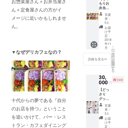
定で
お惣菜屋さん＋お弁当屋さ
もりお
状況に
インス
す。
弁当無
よって
ペース
ん＋定食屋さんの方がイ
料券
花材・
にて、
支援
コー
メージに近いかもしれませ
器が変
営業時
者：
ス 3ヶ
更にな
間外に
0人
ん。
月間】
る場合
施術予
お届
①3ヶ月
がござ
定で
け予
間 お
いま
定：
す。 ・
弁当無
2018
す。 ・
現地ま
年11
料券
世界で
での交
こ
月
・てん
一つの
の
通費は
▼なぜデリカフェなの？
リ
と点で
アレン
タ
自己負
ー
お好き
ジをお
ン
担とな
詳細を見る
を
なお弁
楽しみ
選
りま
択
当にお
くださ
す
す。 ②
る
使い頂
い！
お食事
30,
ける無
②Tシャ
券
残り22
料券で
000
ツ ・
5,500円
円
す。(定
A・B・
分 ・て
【どっ
食・お
Cの中か
んと点
さり
惣菜単
らお好
でお好
グッズ
品には
十代からの夢である『自分
きなデ
きな
コー
お使い
ザイン
お弁
支援
ス】
のお店を持つ』ということ
頂けま
とサイ
当・定
者：
①Tシャ
せん。)
ズ〈本
3人
食・お
を追いかけて、バー・レス
ツ ・
・使用
文参
惣菜
お届
A・B・
開始日
照〉を
け予
に記載
トラン・カフェダイニング
Cの中か
から設
定：
メッ
の金額