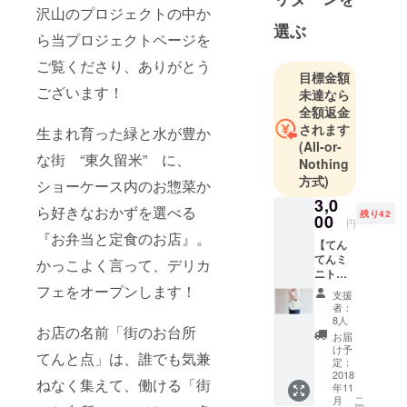
沢山のプロジェクトの中か
選ぶ
ら当プロジェクトページを
ご覧くださり、ありがとう
目標金額
ございます！
未達なら
全額返金
されます
生まれ育った緑と水が豊か
(All-or-
な街 “東久留米” に、
Nothing
方式)
ショーケース内のお惣菜か
3,0
ら好きなおかずを選べる
残り42
00
円
『お弁当と定食のお店』。
【てん
てんミ
かっこよく言って、デリカ
ニトー
トコー
フェをオープンします！
支援
ス】 ①
者：
キャン
8人
お店の名前「街のお台所
バス地
お届
のミニ
け予
てんと点」は、誰でも気兼
トート
定：
バッグ
2018
ねなく集えて、働ける「街
年11
②てん
こ
月
ちゃん