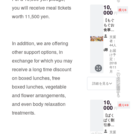
る
らお好
11月以
10,
きなデ
降順次
you will receive meal tickets
残り6
ザイン
000
発送予
円
worth 11,500 yen.
とサイ
定で
【もぐ
ズ〈本
す。
もぐお
文参
食事券
照〉を
コー
メッ
支援
ス
セージ
者：
In addition, we are offering
11,500
にてコ
44人
円分】
メント
お届
other support options, in
①お食
を下さ
け予
事券
い。 ②
定：
exchange for which you may
11,500
2018
てん
年11
円分 ・
ちゃん
receive a long time discount
こ
月
てんと
ステッ
の
リ
on boxed lunches, free
点でお
カー を
タ
ー
好き
お届け
ン
詳細を見る
を
boxed lunches, vegetable
な お
しま
選
択
弁当・
す。 11
す
and flower arrangements,
る
定食・
月以降
10,
お惣
順次発
and even body relaxation
残り49
菜 に
000
送予定
円
記載の
です。
treatments.
【ぱく
金額分
※グッズ
ぱく割
お使い
は一部
引券
頂ける
仕様変
コー
お食事
更とな
支援