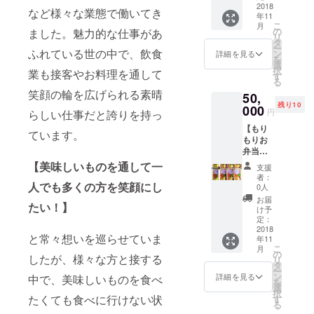
らお好
2018
定され
セージ
分お使
など様々な業態で働いてき
年11
きなデ
ている
にてコ
い頂け
こ
月
ザイン
期間、1
の
メント
ました。魅力的な仕事があ
るお食
リ
とサイ
日1食限
タ
を下さ
事券で
ー
ズ〈本
ふれている世の中で、飲食
定で無
ン
い。 ③
詳細を見る
す。 ・
を
文参
料でお
選
てん
使用期
択
業も接客やお料理を通して
照〉を
召し上
す
ちゃん
限はあ
る
メッ
がり頂
ステッ
りませ
笑顔の輪を広げられる素晴
50,
セージ
けま
カー を
ん。 ③
残り10
にてコ
000
す。 ②
お届け
てん
円
らしい仕事だと誇りを持っ
メント
てん
しま
ちゃん
【もり
を下さ
ちゃん
す。 11
ています。
ステッ
もりお
い。 ②
ステッ
月以降
カー を
弁当無
キャン
カー を
順次発
お届け
料券
バス
お届け
【美味しいものを通して一
送予定
いたし
支援
コー
トート
いたし
です。
者：
ます。
ス 半
人でも多くの方を笑顔にし
バッグ
ます。
0人
※グッズ
11月以
年間】
かサ
11月以
は一部
お届
降順次
たい！】
①半年
コッ
降順次
け予
仕様変
発送予
間 お
シュ
定：
発送予
更とな
定で
弁当無
2018
バック
定で
る場合
す。
と常々想いを巡らせていま
年11
料券
のどち
す。
がござ
こ
月
・てん
らか一
の
いま
したが、様々な方と接する
リ
と点で
点をお
タ
す。
ー
お好き
届けし
ン
詳細を見る
中で、美味しいものを食べ
を
なお弁
ます。
選
択
当にお
・お好
たくても食べに行けない状
す
る
使い頂
きな方