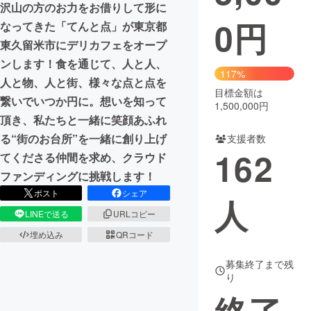
沢山の方のお力をお借りして形に
0
円
なってきた「てんと点」が東京都
まちづくり・地域活性化
東久留米市にデリカフェをオープ
ンします！食を通じて、人と人、
CAMPFIRE for Social Good
CAMPFIRE Creation
117%
人と物、人と街、様々な点と点を
CAMPFIREふるさと納税
machi-ya
コミュニティ
目標金額は
繋いでいつか円に。想いを知って
1,500,000円
頂き、私たちと一緒に笑顔あふれ
る“街のお台所”を一緒に創り上げ
支援者数
162
てくださる仲間を求め、クラウド
ファンディングに挑戦します！
ポスト
シェア
人
LINEで送る
URLコピー
埋め込み
QRコード
募集終了まで残
り