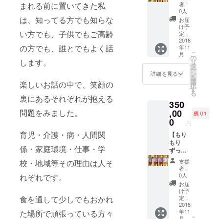
料券
す。
セージ
品には
者：
まれる前に置いてきた私
コー
にてコ
お使い
0人
ス 3年
メント
頂けま
は、知ってる方でも知らな
お届
間】
を下さ
せん。)
け予
①3年
い方でも、子供でもご高齢
い。 ③
・使用
定：
間 お
2018
デニム
開始日
の方でも、誰とでもよく話
年11
弁当・
エプロ
から設
こ
月
定食無
ン ②て
定され
の
します。
リ
料券
んと点
ている
タ
ー
・てん
のロ
期間・
ン
詳細を見る
を
と点で
ゴ、て
個数に
選
楽しいお話の中で、笑顔の
択
お好き
んちゃ
お使い
す
る
なお弁
んのス
頂けま
裏にあるそれぞれが抱える
350
当・定
テッ
す。 ・
食にお
,00
問題をみました。
カー を
ずっと
残り1
使い頂
お届け
割引券
0
円
ける無
いたし
は、お
育児・介護・病・人間関
料券で
【もり
ます。
店営業
す。(お
もり
11月以
期間中
係・家庭環境・仕事・学
惣菜単
ずっと
降順次
に限り
品には
お弁
発送予
ます。
支援
校・地域等その理由は人そ
お使い
当・定
定で
②てん
者：
頂けま
食無料
す。 ※
ちゃん
0人
れぞれです。
せん。)
券コー
グッズ
ステッ
お届
・使用
ス】 ①
は一部
カー を
け予
開始日
ずっ
仕様変
お届け
定：
食を通して少しでもおかれ
から設
と お
2018
更とな
いたし
年11
た場所で頑張っている方々
定され
弁当・
る場合
ます。
こ
月