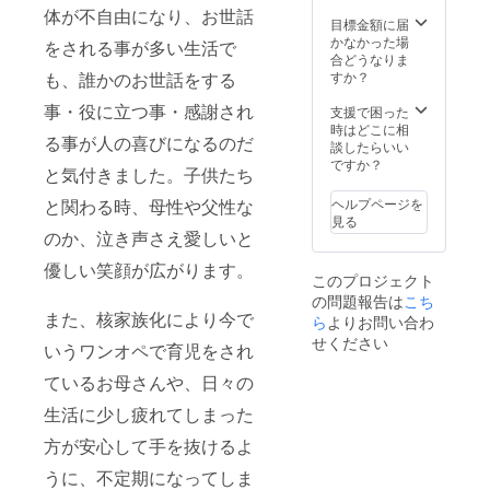
ン ④て
トート
体が不自由になり、お世話
んちゃ
バッグ
目標金額に届
んス
かサ
かなかった場
をされる事が多い生活で
テッ
コッ
合どうなりま
カー を
シュ
すか？
も、誰かのお世話をする
お届け
バック
いたし
のどち
事・役に立つ事・感謝され
支援で困った
ます。
らか一
時はどこに相
る事が人の喜びになるのだ
11月以
点をお
談したらいい
降順次
届けし
ですか？
と気付きました。子供たち
発送予
ます。
定で
・お好
ヘルプページを
と関わる時、母性や父性な
す。 ※
きな方
見る
グッズ
をお選
のか、泣き声さえ愛しいと
は一部
びいた
仕様変
だき
優しい笑顔が広がります。
このプロジェクト
更とな
メッ
の問題報告は
こち
る場合
セージ
また、核家族化により今で
がござ
にてコ
ら
よりお問い合わ
いま
メント
せください
いうワンオペで育児をされ
す。
を下さ
い。 ③
ているお母さんや、日々の
デニム
エプロ
生活に少し疲れてしまった
ン ②て
んちゃ
方が安心して手を抜けるよ
んス
うに、不定期になってしま
テッ