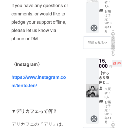
ス
券で
る場合
者：
If you have any questions or
ずっと
す。 ・
がござ
1人
お弁
使用期
いま
お届
comments, or would like to
当・定
限はあ
す。
け予
食 50円
りませ
定：
pledge your support offline,
引き(1
2018
ん。 ②
年11
日1食ま
てん
please let us know via
こ
月
で)】 ①
ちゃん
の
リ
ずっと
ステッ
タ
phone or DM.
ー
お弁
カー を
ン
詳細を見る
を
当・定
お届け
選
択
食 50円
いたし
す
る
引き ・
ます。
15,
てんと
11月以
〈Instagram〉
残り3
点でお
000
降順次
円
好き
発送予
【すっ
な お
定で
https://www.instagram.co
きり身
弁当・
す。
体とも
定食
m/tento.ten/
ぐもぐ
にお使
支援
お食事
い頂け
者：
券の
る割引
2人
コー
券で
お届
ス
す。(お
け予
5,500円
惣菜単
定：
▼
デリカフェって何？
分】 ①
2018
品には
年11
すっき
お使い
こ
月
り身体
デリカフェの『デリ』は、
頂けま
の
リ
を整え