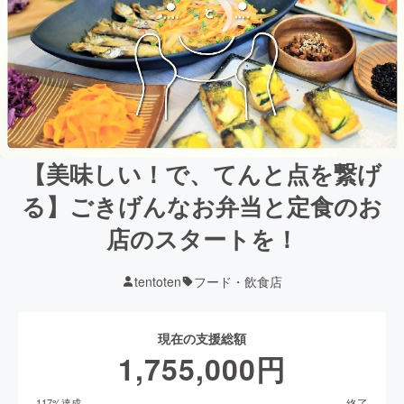
【美味しい！で、てんと点を繋げ
る】ごきげんなお弁当と定食のお
店のスタートを！
tentoten
フード・飲食店
現在の支援総額
1,755,000
円
終了
117
%達成