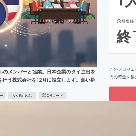
募集終
CAMPFIRE for Social Good
CAMPFIRE Creation
終
CAMPFIREふるさと納税
machi-ya
コミュニティ
このプロジェ
ガルのメンバーと協業。日本企業のタイ進出を
円の資金を集
を行う株式会社を12月に設立します。熱い挑
ピー
埋め込み
QRコード