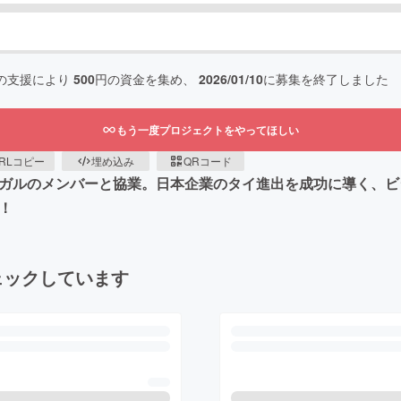
の支援により
500
円の資金を集め、
2026/01/10
に募集を終了しました
もう一度プロジェクトをやってほしい
RLコピー
埋め込み
QRコード
ンガルのメンバーと協業。日本企業のタイ進出を成功に導く、
！
ェックしています