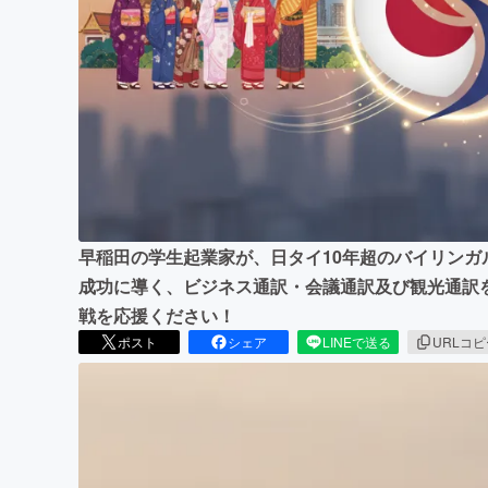
まちづくり・地域活性化
早稲田の学生起業家が、日タイ10年超のバイリン
成功に導く、ビジネス通訳・会議通訳及び観光通訳
戦を応援ください！
ポスト
シェア
LINEで送る
URLコ