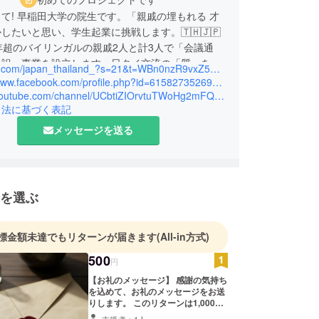
て! 早稲田大学の院生です。「親戚の埋もれる 才
したいと思い、学生起業に挑戦します。🇹🇭🇯🇵
年超のバイリンガルの親戚2人と計3人で「会議通
通訳」事業を設立します。日タイ交流の「質」を高
https://x.com/japan_thailand_?s=21&t=WBn0nzR9vxZ5ECy5P2vGbw
へ、ご支援お願いします！
https://www.facebook.com/profile.php?id=61582735269679
https://youtube.com/channel/UCbtiZIOrvtuTWoHg2mFQReA?si=xsn5F4g3gCyxDKHi
引法に基づく表記
メッセージを送る
を選ぶ
標金額未達でもリターンが届きます
(All-in方式)
500
円
【お礼のメッセージ】 感謝の気持ち
を込めて、お礼のメッセージをお送
りします。 このリターンは1,000円
のリターンと同じ内容になります。
支援者：1人