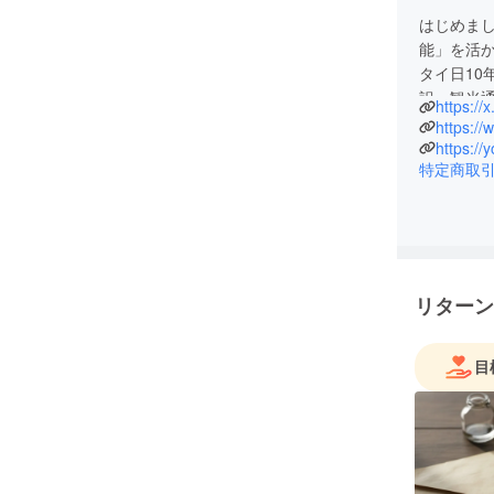
はじめまし
能」を活か
タイ日10
訳・観光
め る挑戦
特定商取
リターン
目