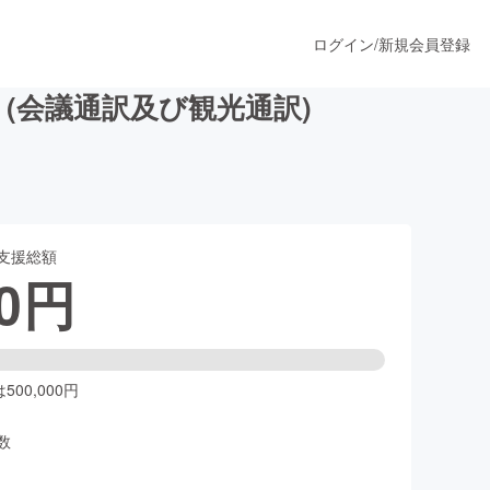
ログイン
/
新規会員登録
(会議通訳及び観光通訳)
うすぐ公開されます
支援総額
プロダクト
0
円
ファッション
スポーツ
00,000円
数
ア
ソーシャルグッド
人