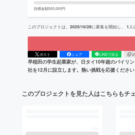
目標金額
500,000
円
このプロジェクトは、
2025/10/28
に募集を開始し、
1
人
ポスト
シェア
LINEで送る
U
早稲田の学生起業家が、日タイ10年超のバイリ
社を12月に設立します。熱い挑戦を応援ください
このプロジェクトを見た人はこちらもチ