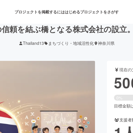
プロジェクトを掲載するには
はじめる
プロジェクトをさがす
信頼を結ぶ橋となる株式会社の設立。
Thailand13
まちづくり・地域活性化
神奈川県
注目のリターン
注目の新着プロジェクト
募集終了が近いプロジェクト
も
現在の
音楽
舞台・パフォーマンス
50
ゲーム・サービス開発
フード・飲食店
0%
書籍・雑誌出版
アニメ・漫画
目標金額は5
支援者
チャレンジ
ビューティー・ヘルスケ
1