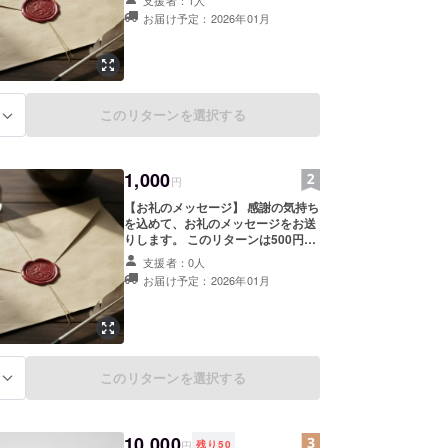
お届け予定：2026年01月
このリターンを選択する
る
1,000
円
【お礼のメッセージ】 感謝の気持ち
を込めて、お礼のメッセージをお送
りします。 このリターンは500円の
リターンと同じ内容になります。
支援者：0人
お届け予定：2026年01月
このリターンを選択する
る
10,000
円
残り
50