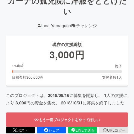
ガーナの孤児院に洋服をとどけた
い
Inna Yamaguchi
チャレンジ
現在の支援総額
3,000
円
終了
1
%達成
目標金額
300,000
円
支援者数
1
人
このプロジェクトは、
2018/08/16
に募集を開始し、
1
人の支援に
より
3,000
円の資金を集め、
2018/10/31
に募集を終了しました
もう一度プロジェクトをやってほしい
ポスト
シェア
LINEで送る
URLコピー