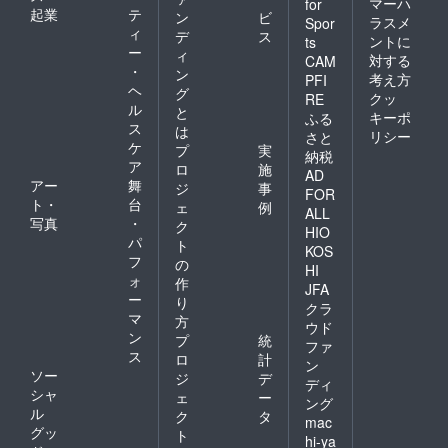
マーハ
for
起業
テ
ン
ビ
ラスメ
Spor
ィ
デ
ス
ントに
ts
ー
ィ
対する
CAM
・
ン
考え方
PFI
ヘ
グ
クッ
RE
ル
と
キーポ
ふる
ス
は
リシー
さと
ケ
プ
実
納税
ア
ロ
施
AD
アー
舞
ジ
事
FOR
ト・
台
ェ
例
ALL
写真
・
ク
HIO
パ
ト
KOS
フ
の
HI
ォ
作
JFA
ー
り
クラ
マ
方
ウド
ン
プ
統
ファ
ス
ロ
計
ン
ソー
ジ
デ
ディ
シャ
ェ
ー
ング
ル
ク
タ
mac
グッ
ト
hi-ya