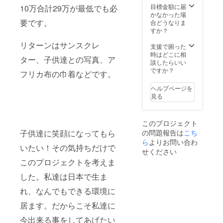
目標金額に届
10万合計29万が最低でも必
かなかった場
要です。
合どうなりま
すか？
リターンはサンスクレ
支援で困った
時はどこに相
ター、子供達との写真、ア
談したらいい
ですか？
フリカ布の巾着などです。
ヘルプページを
見る
このプロジェクト
子供達に笑顔になってもら
の問題報告は
こち
ら
よりお問い合わ
いたい！その気持ちだけで
せください
このプロジェクトを考えま
した。私達は日本で生ま
れ、なんでもできる環境に
居ます。だからこそ私達に
今出来る事をしてあげたい