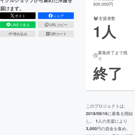
イクルショップから集めた洋服を
300,000円
届けます。
まちづくり・地域活性化
ポスト
シェア
支援者数
1
人
LINEで送る
URLコピー
CAMPFIRE for Social Good
CAMPFIRE Creation
埋め込み
QRコード
CAMPFIREふるさと納税
machi-ya
コミュニティ
募集終了まで残
り
終了
このプロジェクトは、
2018/08/16
に募集を開始
し、
1
人の支援により
3,000
円の資金を集め、