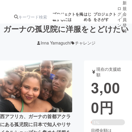
新
ロ
規
グ
会
プロジェクトを掲
はじ
プロジェクト
/
載するには
める
をさがす
イ
員
ン
登
ガーナの孤児院に洋服をとどけたい
録
Inna Yamaguchi
チャレンジ
人気のプロ
注目のリ
注目の新着プロ
募集終了が近いプ
もうすぐ公開
ジェクト
ターン
ジェクト
ロジェクト
されます
現在の支援総
額
アート・写真
音楽
3,00
テクノロジー・ガジェット
ゲーム・サ
0
円
映像・映画
書籍・雑誌
西アフリカ、ガーナの首都アクラ
1%
にある孤児院に日本で知人やリサ
ビジネス・起業
チャレンジ
目標金額は