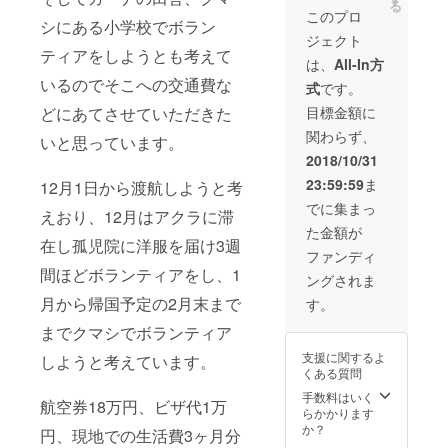
る
このプロ
シにある小学校でボラン
ジェクト
ティアをしようとも考えて
は、
All-In方
いるのでそこへの交通費な
式
です。
どにあてさせていただきた
目標金額に
関わらず、
いと思っています。
2018/10/31
23:59:59
ま
12月1日から渡航しようと考
でに集まっ
えおり、12月はアクラに滞
た金額が
在し孤児院に洋服を届け3週
ファンディ
間ほどボランティアをし、1
ングされま
月から帰国予定の2月末まで
す。
までクマシでボランティア
支援に関するよ
しようと考えています。
くある質問
手数料はいく
航空券18万円、ビザ代1万
らかかります
か？
円、現地での生活費3ヶ月分