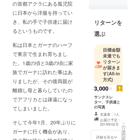
の首都アクラにある孤児院
に日本から洋服を持ってい
き、私の手で子供達に届け
リターンを
るというものです。
選ぶ
私は日本とガーナのハーフ
目標金額
で東京で生まれ育ちまし
未達でも
リターン
た。1歳の頃と3歳の頃に家
が届きま
族でガーナに訪れた事はあ
す
(All-in
方式)
りましたが、その後両親が
3,000
円
離婚し母と暮らしていたの
サンクスレ
でアフリカとは疎遠になっ
ター、子供達と
の写真
てしまいました。
支援者：1人
お届け予定：
そして今年1月、20年ぶりに
こ
2019年02月
の
リ
ガーナに行く機会があり、
タ
ー
ン
詳細を見る
を