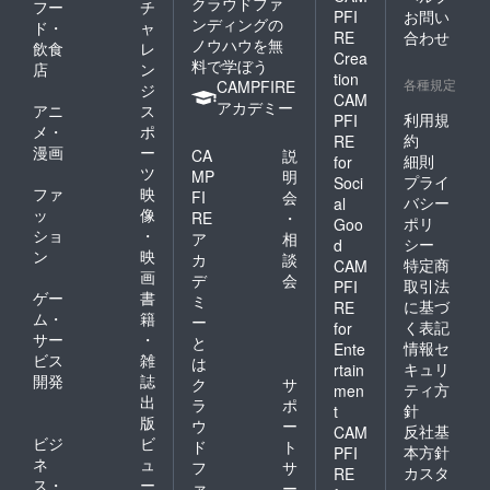
クラウドファ
フー
チ
PFI
お問い
ンディングの
ド・
ャ
RE
合わせ
ノウハウを無
飲食
レ
Crea
料で学ぼう
店
ン
tion
各種規定
CAMPFIRE
ジ
CAM
アカデミー
アニ
ス
利用規
PFI
メ・
ポ
約
RE
漫画
ー
CA
説
細則
for
ツ
MP
明
プライ
Soci
ファ
映
FI
会
バシー
al
ッ
像
RE
・
ポリ
Goo
ショ
・
ア
相
シー
d
ン
映
カ
談
特定商
CAM
画
デ
会
取引法
PFI
ゲー
書
ミ
に基づ
RE
ム・
籍
ー
く表記
for
サー
・
と
情報セ
Ente
ビス
雑
は
キュリ
rtain
開発
誌
ク
サ
ティ方
men
出
ラ
ポ
針
t
版
ウ
ー
反社基
CAM
ビジ
ビ
ド
ト
本方針
PFI
ネ
ュ
フ
サ
カスタ
RE
ス・
ー
ァ
ー