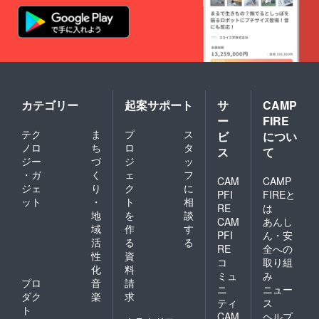
カテゴリー
起案サポート
サ
CAMP
ー
FIRE
テク
ま
プ
ス
ビ
につい
ノロ
ち
ロ
タ
ス
て
ジー
づ
ジ
ッ
・ガ
く
ェ
フ
CAM
CAMP
ジェ
り
ク
に
PFI
FIREと
ット
・
ト
相
RE
は
地
を
談
CAM
あんし
域
作
す
PFI
ん・安
活
る
る
RE
全への
性
資
コ
取り組
化
料
ミュ
み
プロ
音
請
ニ
ニュー
ダク
楽
求
ティ
ス
ト
CAM
ヘルプ