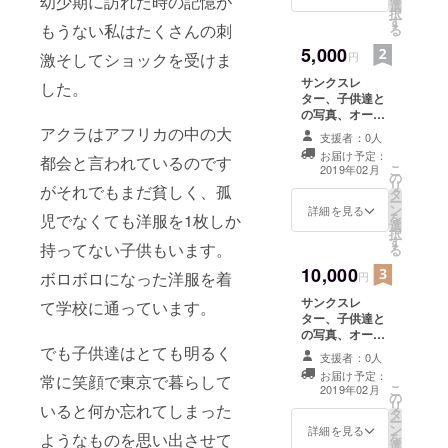
幼少期に訪れた時の記憶が
選
択
す
もうない私はたくさんの刺
る
5,000
激そしてショックを受けま
円
サンクスレ
した。
ター、子供達と
の写真、オーガ
ニックシアバ
アクラはアフリカの中の大
支援者：0人
ター
お届け予定：
都会と言われているのです
こ
2019年02月
の
リ
がそれでもまだ貧しく、孤
タ
ー
ン
詳細を見る
を
児でなくても洋服を1枚しか
選
択
す
持ってない子供もいます。
る
10,000
ボロボロになった洋服を着
円
サンクスレ
て学校に通っています。
ター、子供達と
の写真、オーガ
でも子供達はとても明るく
ニックシアバ
支援者：0人
ター、アフリカ
お届け予定：
常に笑顔で東京で暮らして
布の巾着
こ
2019年02月
の
リ
いると何か忘れてしまった
タ
ー
ン
詳細を見る
ようなものを思い出させて
を
選