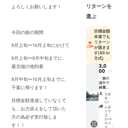
リターンを
よろしくお願いします！
選ぶ
目標金額
今回の旅の期間
未達でも
リターン
9月上旬〜10月上旬にかけて
が届きま
す
(All-in
9月上旬〜9月中旬までに、
方式)
3,0
最北端の地到着
00
円
・旅の
9月中旬〜10月上旬までに、
道中で
千葉に帰ります！
綺麗だ
と思っ
支援
た自
者：
目標金額達成していなくて
然、風
0人
景の写
お届
も、お力添えをして頂いた
真や映
け予
像 ・感
定：
方の為必ず実行致しま
謝の言
2018
年11
葉を
す！！
こ
月