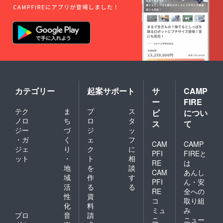
カテゴリー
起案サポート
サ
CAMP
ー
FIRE
テク
ま
プ
ス
ビ
につい
ノロ
ち
ロ
タ
ス
て
ジー
づ
ジ
ッ
・ガ
く
ェ
フ
CAM
CAMP
ジェ
り
ク
に
PFI
FIREと
ット
・
ト
相
RE
は
地
を
談
CAM
あんし
域
作
す
PFI
ん・安
活
る
る
RE
全への
性
資
コ
取り組
化
料
ミュ
み
プロ
音
請
ニ
ニュー