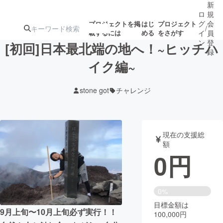
新
ロ
規
グ
会
プロジェクトを掲
はじ
プロジェクト
/
載するには
める
をさがす
イ
員
ン
登
[初回]日本最北端の地へ！~ヒッチハ
録
イク編~
人気のプロ
注目のリ
注目の新着プロ
募集終了が近いプ
もうすぐ公開
stone got
チャレンジ
ジェクト
ターン
ジェクト
ロジェクト
されます
アート・写真
音楽
現在の支援総
額
0
円
テクノロジー・ガジェット
ゲーム・サ
映像・映画
書籍・雑誌
0%
目標金額は
9月上旬〜10月上旬必ず実行！！
100,000円
ビジネス・起業
チャレンジ