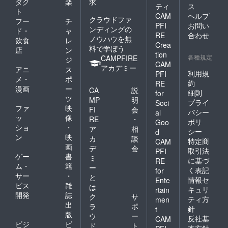
ダク
楽
求
ティ
ス
ト
CAM
ヘルプ
クラウドファ
フー
チ
PFI
お問い
ンディングの
ド・
ャ
RE
合わせ
ノウハウを無
飲食
レ
Crea
料で学ぼう
店
ン
tion
各種規定
CAMPFIRE
ジ
CAM
アカデミー
アニ
ス
利用規
PFI
メ・
ポ
約
RE
漫画
ー
CA
説
細則
for
ツ
MP
明
プライ
Soci
ファ
映
FI
会
バシー
al
ッ
像
RE
・
ポリ
Goo
ショ
・
ア
相
シー
d
ン
映
カ
談
特定商
CAM
画
デ
会
取引法
PFI
ゲー
書
ミ
に基づ
RE
ム・
籍
ー
く表記
for
サー
・
と
情報セ
Ente
ビス
雑
は
キュリ
rtain
開発
誌
ク
サ
ティ方
men
出
ラ
ポ
針
t
版
ウ
ー
反社基
CAM
ビジ
ビ
ド
ト
本方針