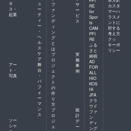
PFI
ネ
ュ
フ
サ
カスタ
RE
ス・
ー
ァ
ー
マーハ
for
起業
テ
ン
ビ
ラスメ
Spor
ィ
デ
ス
ントに
ts
ー
ィ
対する
CAM
・
ン
考え方
PFI
ヘ
グ
クッ
RE
ル
と
キーポ
ふる
ス
は
リシー
さと
ケ
プ
実
納税
ア
ロ
施
AD
アー
舞
ジ
事
FOR
ト・
台
ェ
例
ALL
写真
・
ク
HIO
パ
ト
KOS
フ
の
HI
ォ
作
JFA
ー
り
クラ
マ
方
ウド
ン
プ
統
ファ
ス
ロ
計
ン
ソー
ジ
デ
ディ
シャ
ェ
ー
ング
ル