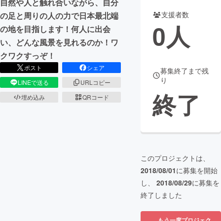
自然や人と触れ合いながら、自分
支援者数
の足と周りの人の力で日本最北端
まちづくり・地域活性化
0
人
の地を目指します！何人に出会
い、どんな風景を見れるのか！ワ
CAMPFIRE for Social Good
CAMPFIRE Creation
クワクすっぞ！
CAMPFIREふるさと納税
machi-ya
コミュニティ
ポスト
シェア
募集終了まで残
り
LINEで送る
URLコピー
終了
埋め込み
QRコード
このプロジェクトは、
2018/08/01
に募集を開始
し、
2018/08/29
に募集を
終了しました
もう一度プロジェク