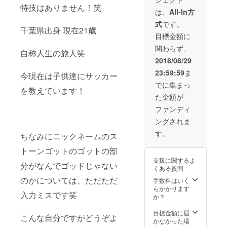
セージ
特技はありません！笑
カード
は、
All-In方
・今回
式
です。
の旅を
千葉県出身 現在21歳
まとめ
目標金額に
た自作
関わらず、
DVD ・
自称人生の旅人笑
旅でし
2018/08/29
てほし
23:59:59
ま
い事
今現在は子供達にサッカー
や、
でに集まっ
を教えています！
行って
た金額が
欲しい
場所等
ファンディ
伝えて
ングされま
頂けれ
ば やり
す。
ちなみにニックネームのス
ます！
行きま
トーンゴットのゴットの部
す！
支援に関するよ
「公序
分がなんでゴッドじゃない
くある質問
良俗に
のかについては、ただただ
反する
手数料はいく
内容、
らかかります
入力ミスです笑
法令に
か？
違反す
る内容
目標金額に届
こんな自分ですがどうぞよ
などは
かなかった場