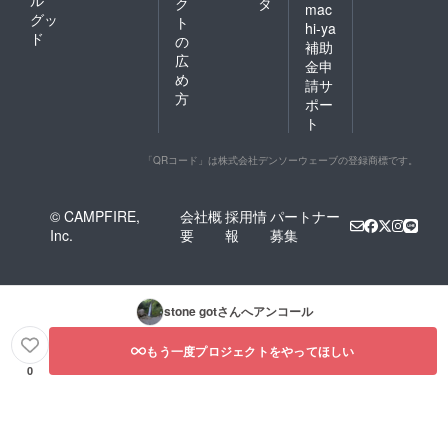
ク
タ
mac
グッ
ト
hi-ya
ド
の
補助
広
金申
め
請サ
方
ポー
ト
「QRコード」は株式会社デンソーウェーブの登録商標です。
© CAMPFIRE,
会社概
採用情
パートナー
Inc.
要
報
募集
stone got
さんへアンコール
もう一度プロジェクトをやってほしい
0