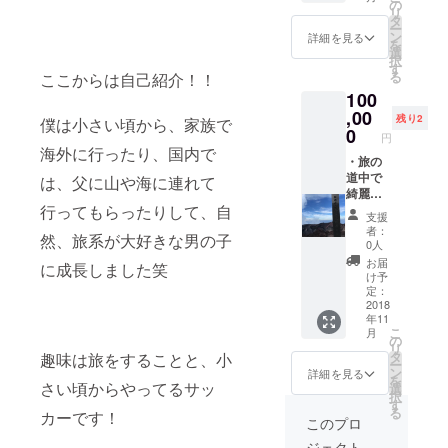
綴った
の
リ
直筆の
タ
ー
メッ
ン
詳細を見る
を
セージ
選
択
カード
す
る
ここからは自己紹介！！
100
,00
残り2
僕は小さい頃から、家族で
0
円
海外に行ったり、国内で
・旅の
道中で
は、父に山や海に連れて
綺麗だ
行ってもらったりして、自
と思っ
支援
た自
者：
然、旅系が大好きな男の子
然、風
0人
景の写
お届
に成長しました笑
真や映
け予
像 ・道
定：
中の様
2018
年11
子を映
こ
月
した映
の
リ
像 ・感
タ
趣味は旅をすることと、小
ー
謝の言
ン
詳細を見る
を
葉を
さい頃からやってるサッ
選
択
綴った
す
る
カーです！
直筆の
このプロ
メッ
ジェクト