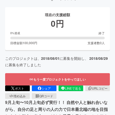
現在の支援総額
0
円
終了
0
%達成
目標金額
100,000
円
支援者数
0
人
このプロジェクトは、
2018/08/01
に募集を開始し、
2018/08/29
に募集を終了しました
もう一度プロジェクトをやってほしい
ポスト
シェア
LINEで送る
URLコピー
埋め込み
QRコード
9月上旬〜10月上旬必ず実行！！ 自然や人と触れ合いな
がら、自分の足と周りの人の力で日本最北端の地を目指