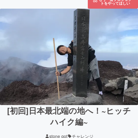
トをやってほしい
[初回]日本最北端の地へ！~ヒッチ
ハイク編~
stone got
チャレンジ