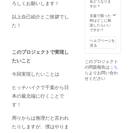
お受け
合どうなりま
ろしくお願いします！
できま
すか？
せ
ん。」
支援で困った
以上自己紹介とご挨拶でし
（旅に
時はどこに相
行く前
た！
談したらいい
にメッ
ですか？
セージ
にて受
ヘルプページを
け付け
見る
ます）
このプロジェクトで実現し
たいこと
このプロジェクト
の問題報告は
こち
ら
よりお問い合わ
今回実現したいことは
せください
ヒッチハイクで千葉から日
本の最北端に行くことで
す！
周りからは無理だと言われ
たりしますが、僕はやりま