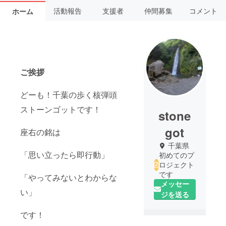
活動報告
支援者
仲間募集
コメント
ホーム
ご挨拶
どーも！千葉の歩く核弾頭
ストーンゴットです！
stone
got
座右の銘は
千葉県
「思い立ったら即行動」
初めてのプ
ロジェクト
です
「やってみないとわからな
メッセー
い」
ジを送る
です！