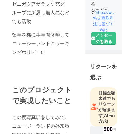
ゼニガタアザラシ研究グ
程
ゼニガタア
ループに所属し無人島など
https://www.instagram.com/nasuryotaro?igsh=MXVlYnhvbm05NGg4bQ%3D%3D&utm_source=qr
ザラシ研究
特定商取引
でも活動
グループ所
法に基づく
表記
留年を機に半年間休学して
メッセー
ジを送る
ニュージーランドにワーキ
ングホリデーに
リターンを
選ぶ
このプロジェクト
目標金額
未達でも
で実現したいこと
リターン
が届きま
す
(All-in
この度写真展をしてみて、
方式)
ニュージーランドの外来種
500
円