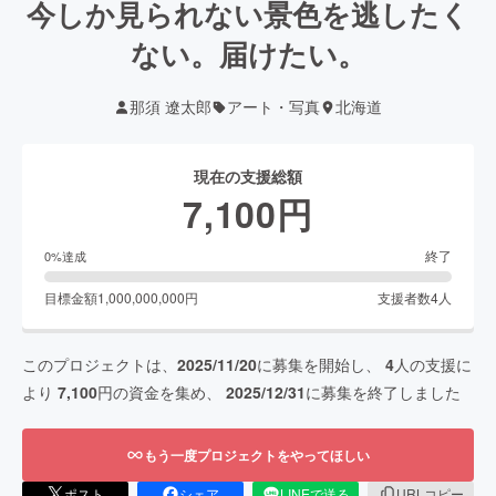
今しか見られない景色を逃したく
ない。届けたい。
那須 遼太郎
アート・写真
北海道
現在の支援総額
7,100
円
終了
0
%達成
目標金額
1,000,000,000
円
支援者数
4
人
このプロジェクトは、
2025/11/20
に募集を開始し、
4
人の支援に
より
7,100
円の資金を集め、
2025/12/31
に募集を終了しました
もう一度プロジェクトをやってほしい
ポスト
シェア
LINEで送る
URLコピー