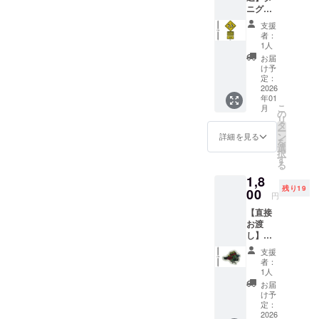
ニグチ
刺繍さ
支援
ん特製
者：
刺繡
1人
ワッペ
お届
ン
け予
（Peng
定：
uin）
2026
年01
（送料
こ
月
込み）
の
リ
タ
ー
ン
詳細を見る
を
選
択
す
る
1,8
残り19
00
円
【直接
お渡
し】タ
ニグチ
支援
刺繍さ
者：
ん特製
1人
刺繡
お届
ワッペ
け予
ン
定：
（Kea-
2026