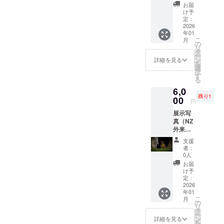
イズ：
ては改
お届
各Ａ４
めて
け予
実物を
メール
定：
ご覧に
2026
で相談
年01
なって
させて
こ
月
ご購入
くださ
の
リ
くださ
い。
タ
ー
い。 写
ン
詳細を見る
を
真展終
選
択
了後の
す
る
お渡し
6,0
になり
残り1
ます。
00
円
帯広市
展示写
内はお
真（NZ
届け可
外来哺
受け渡
乳類３
し日時
支援
枚組）
や場所
者：
作品サ
につい
0人
イズ：
ては改
お届
各Ａ４
めて
け予
（3枚）
メール
定：
実物を
2026
で相談
年01
ご覧に
させて
こ
月
なって
くださ
の
リ
ご購入
い。
タ
ー
くださ
ン
詳細を見る
を