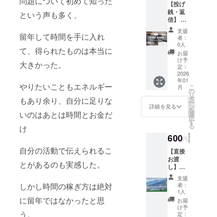
問題について初めて知った
【投げ
銭・返
という声も多く、
信】 備
考欄
支援
に、質
留年して時間を手に入れ
者：
問や感
0人
て、得られたものは本当に
想、
お届
メッ
け予
大きかった。
セージ
定：
がござ
2026
年01
いまし
やりたいこともエネルギー
こ
月
たらお
の
リ
願いし
タ
もあり余り、自分に足りな
ー
ます！
ン
詳細を見る
を
写真に
いのはあとは時間とお金だ
選
択
ついて
す
る
け
や、
ワーホ
600
円
リにつ
自分の活動で伝えられるこ
いてな
【直接
ど、ご
お渡
とがあるのも実感した。
気軽に
し】ポ
お問い
スト
支援
合わせ
カード
者：
しかし時間の稼ぎ方は絶対
くださ
セット
1人
い！
① 5枚
に留年ではなかったと思
お届
メール
セット
け予
にて感
（Quee
う。
定：