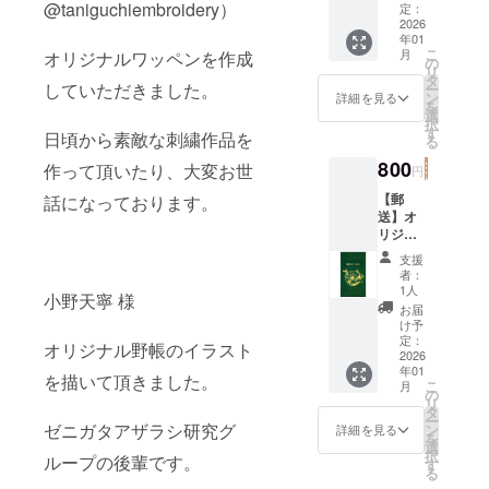
Spotted
@taniguchiembroidery）
定：
Kiwi,
2026
年01
Bellbird
こ
月
オリジナルワッペンを作成
, Kea,
の
リ
Bar-
タ
していただきました。
ー
tailed
ン
詳細を見る
を
Godwit,
選
択
Wrybill
す
日頃から素敵な刺繍作品を
る
） （送
料込
800
作って頂いたり、大変お世
円
み）
【郵
話になっております。
送】オ
リジナ
ル箔押
支援
し野帳
者：
（コク
1人
小野天寧 様
ヨ 測量
お届
野帳セ-
け予
Y3）
定：
オリジナル野帳のイラスト
（送料
2026
年01
込み）
を描いて頂きました。
こ
月
の
リ
タ
ー
ゼニガタアザラシ研究グ
ン
詳細を見る
を
選
択
ループの後輩です。
す
る