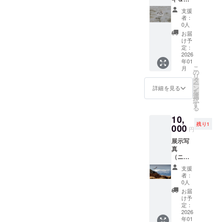
ドリ）
内はお
支援
作品サ
届け可
者：
イズ：
受け渡
0人
各Ａ４
し日時
お届
（２
や場所
け予
枚） 実
につい
定：
物をご
2026
ては改
年01
覧に
めて
こ
月
なって
メール
の
リ
ご購入
で相談
タ
ー
くださ
させて
ン
詳細を見る
を
い。 写
くださ
選
択
真展終
い。
す
る
了後の
10,
お渡し
残り1
になり
000
円
ます。
展示写
帯広市
真
内はお
（ニュ
届け可
ージー
受け渡
支援
ランド
し日時
者：
ファル
や場所
0人
コン３
につい
お届
枚組）
ては改
け予
作品サ
めて
定：
イズ：
2026
メール
年01
Ａ４（1
で相談