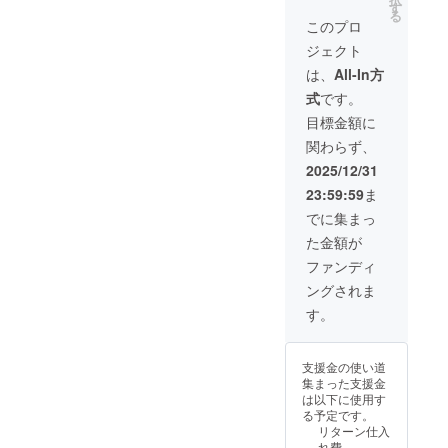
真展終
す
る
了後の
このプロ
お渡し
ジェクト
になり
ます。
は、
All-In方
帯広市
式
です。
内はお
届け可
目標金額に
受け渡
関わらず、
し日時
や場所
2025/12/31
につい
23:59:59
ま
ては改
めて
でに集まっ
メール
た金額が
で相談
させて
ファンディ
くださ
ングされま
い。
す。
支援金の使い道
集まった支援金
は以下に使用す
る予定です。
リターン仕入
れ費