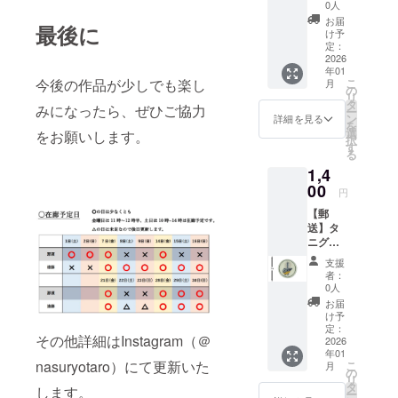
ん特製
い！
0人
刺繡
メール
お届
最後に
ワッペ
にて、
け予
ン
感謝の
定：
（Fanta
2026
気持ち
年01
il） 在廊
を込め
こ
今後の作品が少しでも楽し
月
カレン
て、返
の
リ
ダーを
信させ
タ
みになったら、ぜひご協力
ー
ご確認
ていた
ン
詳細を見る
を
の上、
だきま
選
をお願いします。
択
備考欄
す！ ※
す
る
に来場
このリ
1,4
予定日
ターン
時をご
00
は500円
円
記入く
のリ
【郵
ださ
ターン
送】タ
い。
と同じ
ニグチ
内容に
刺繍さ
なりま
支援
ん特製
す。
者：
刺繡
0人
ワッペ
お届
ン
け予
（Fanta
定：
その他詳細はInstagram（＠
il） （送
2026
年01
料込
nasuryotaro）にて更新いた
こ
月
み）
の
リ
タ
します。
ー