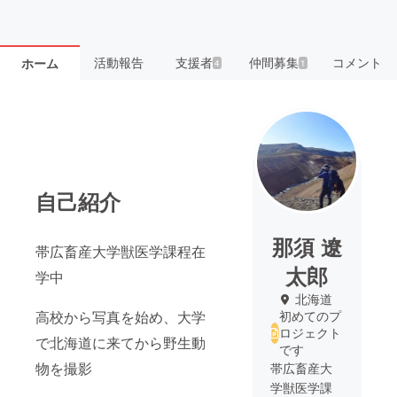
活動報告
支援者
仲間募集
コメント
ホーム
4
1
自己紹介
那須 遼
帯広畜産大学獣医学課程在
太郎
学中
北海道
高校から写真を始め、大学
初めてのプ
ロジェクト
で北海道に来てから野生動
です
物を撮影
帯広畜産大
学獣医学課