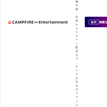
施
可
能
。
企
画
掲載
無料
か
ら
リ
タ
ー
ン
配
送
ま
で
、
す
べ
て
お
任
せ
の
プ
ラ
ン
も