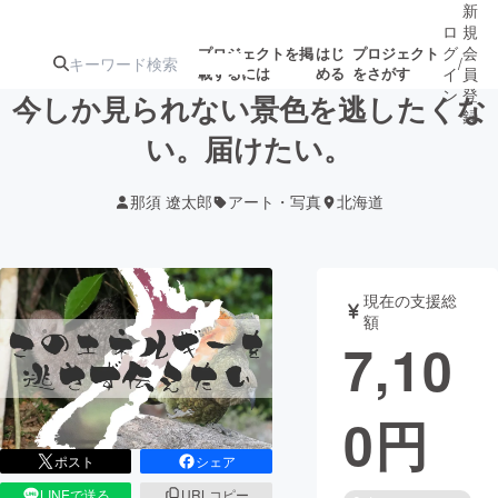
新
ロ
規
グ
会
プロジェクトを掲
はじ
プロジェクト
/
載するには
める
をさがす
イ
員
ン
登
今しか見られない景色を逃したくな
録
い。届けたい。
人気のプロ
注目のリ
注目の新着プロ
募集終了が近いプ
もうすぐ公開
那須 遼太郎
アート・写真
北海道
ジェクト
ターン
ジェクト
ロジェクト
されます
アート・写真
音楽
現在の支援総
額
7,10
テクノロジー・ガジェット
ゲーム・サ
0
円
映像・映画
書籍・雑誌
ポスト
シェア
ビジネス・起業
チャレンジ
LINEで送る
URLコピー