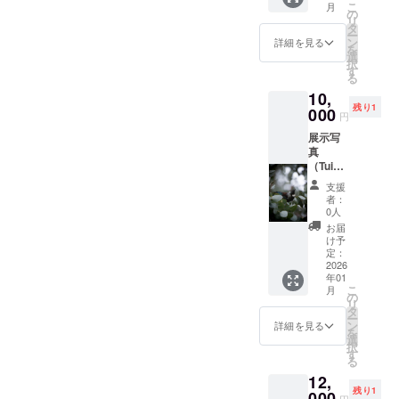
こ
月
枚）、
させて
の
リ
縦
くださ
タ
ー
12.5cm
い。
ン
詳細を見る
を
×横
選
択
12.5cm
す
る
（2枚）
10,
実物を
残り1
ご覧に
000
円
なって
展示写
ご購入
真
くださ
（Tui）
い。 写
作品サ
真展終
支援
イズ：
了後の
者：
Ａ４ 実
お渡し
0人
物をご
になり
お届
覧に
ます。
け予
なって
帯広市
定：
ご購入
2026
内はお
年01
くださ
届け可
こ
月
い。 写
受け渡
の
リ
真展終
し日時
タ
ー
了後の
や場所
ン
詳細を見る
を
お渡し
につい
選
択
になり
ては改
す
る
ます。
めて
12,
帯広市
メール
残り1
内はお
000
で相談
円