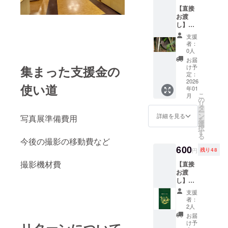
Gannet(
【直接
成鳥＆
お渡
雛),
し】ポ
New
スト
Zealand
支援
カード
fur
者：
セット
Seal）
0人
③ 5枚
在廊カ
お届
セット
レン
け予
集まった支援金の
（Little
定：
ダーを
Spotted
2026
ご確認
使い道
年01
Kiwi,
の上、
こ
月
Bellbird
の
備考欄
リ
, Kea,
タ
に来場
ー
Bar-
ン
予定日
詳細を見る
写真展準備費用
を
tailed
選
時をご
択
Godwit,
す
記入く
る
Wrybill
今後の撮影の移動費など
ださ
） 在廊
600
い。
円
残り48
カレン
ダーを
撮影機材費
【直接
ご確認
お渡
の上、
し】オ
備考欄
リジナ
支援
に来場
ル箔押
者：
予定日
し野帳
2人
時をご
（コク
お届
記入く
ヨ 測量
け予
リターンについて
ださ