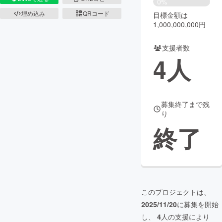
0%
埋め込み
QRコード
目標金額は
まちづくり・地域活性化
1,000,000,000円
支援者数
CAMPFIRE for Social Good
CAMPFIRE Creation
4
人
CAMPFIREふるさと納税
machi-ya
コミュニティ
募集終了まで残
り
終了
このプロジェクトは、
2025/11/20
に募集を開始
し、
4
人の支援により