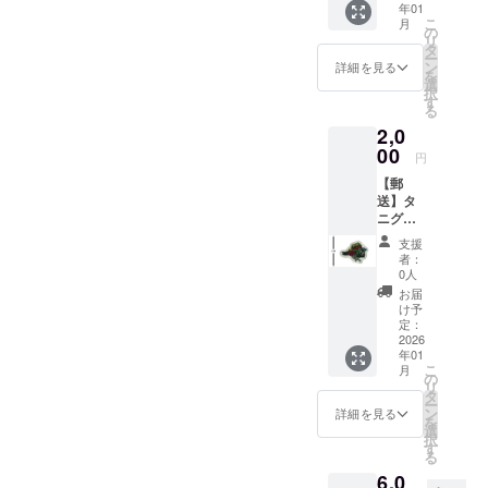
年01
NZflow
こ
月
er） 在
の
リ
廊カレ
タ
ー
ンダー
ン
詳細を見る
を
をご確
選
択
認の
す
る
上、備
2,0
考欄に
来場予
00
円
定日時
【郵
をご記
送】タ
入くだ
ニグチ
さい。
刺繍さ
支援
ん特製
者：
刺繡
0人
ワッペ
お届
ン
け予
（Kea-
定：
NZflow
2026
年01
er）
こ
月
（送料
の
リ
込み）
タ
ー
ン
詳細を見る
を
選
択
す
る
6,0