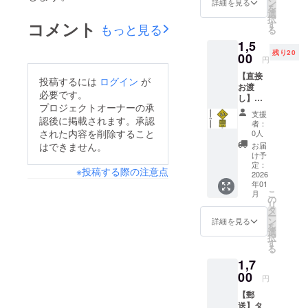
ン
詳細を見る
を
選
択
コメント
す
もっと見る
る
1,5
残り20
00
円
【直接
投稿するには
ログイン
が
お渡
必要です。
し】タ
プロジェクトオーナーの承
ニグチ
支援
刺繍さ
認後に掲載されます。承認
者：
ん特製
された内容を削除すること
0人
刺繡
お届
はできません。
ワッペ
け予
ン
定：
※投稿する際の注意点
（Peng
2026
年01
uin） 在
こ
月
廊カレ
の
リ
ンダー
タ
ー
をご確
ン
詳細を見る
を
認の
選
択
上、備
す
る
考欄に
1,7
来場予
定日時
00
円
をご記
【郵
入くだ
送】タ
さい。