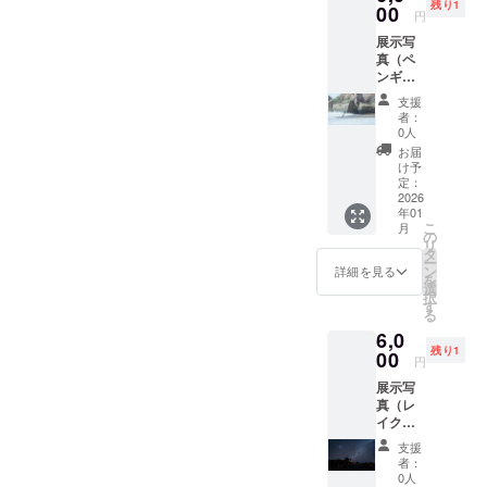
残り1
00
円
展示写
真（ペ
ンギン
２枚
支援
組） 作
者：
品サイ
0人
ズ：各
お届
Ａ４ 実
け予
物をご
定：
覧に
2026
年01
なって
こ
月
ご購入
の
リ
くださ
タ
ー
い。 写
ン
詳細を見る
を
真展終
選
択
了後の
す
る
お渡し
6,0
になり
残り1
ます。
00
円
帯広市
展示写
内はお
真（レ
届け可
イクテ
受け渡
カポ２
し日時
支援
枚組）
や場所
者：
作品サ
につい
0人