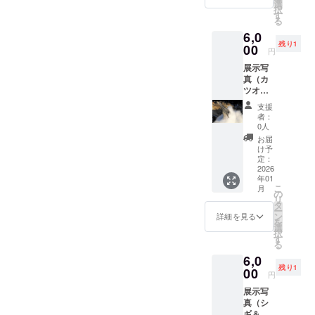
い。 写
選
択
真展終
す
る
了後の
6,0
お渡し
残り1
になり
00
円
ます。
展示写
帯広市
真（カ
内はお
ツオド
届け可
リ2枚＋
受け渡
支援
オット
し日時
者：
セイ）
や場所
0人
作品サ
につい
お届
イズ：
ては改
け予
各Ａ４
めて
定：
（３
2026
メール
年01
枚） 実
で相談
こ
月
物をご
させて
の
リ
覧に
くださ
タ
ー
なって
い。
ン
詳細を見る
を
ご購入
選
択
くださ
す
る
い。 写
6,0
真展終
残り1
了後の
00
円
お渡し
展示写
になり
真（シ
ます。
ギ＆チ
帯広市