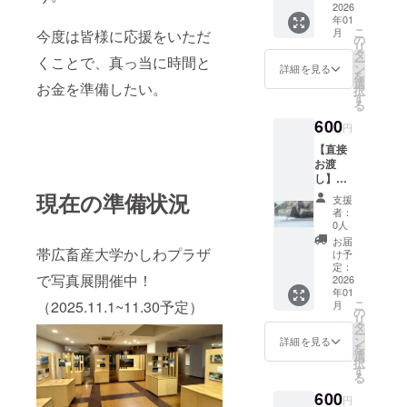
謝の気
ns town
2026
年01
持ちを
marina,
こ
月
今度は皆様に応援をいただ
込め
Tui,
の
リ
て、返
New
タ
くことで、真っ当に時間と
ー
信させ
Zealand
ン
詳細を見る
を
ていた
Falcon,
選
お金を準備したい。
択
だきま
lake
す
る
す！ ※
Tekapo(
600
このリ
昼＆
円
ターン
夜)） 在
【直接
は1000
廊カレ
お渡
円のリ
ンダー
し】ポ
ターン
をご確
スト
現在の準備状況
と同じ
認の
支援
カード
内容に
上、備
者：
セット
なりま
考欄に
0人
② 5枚
す。
来場予
お届
セット
帯広畜産大学かしわプラザ
定日時
け予
（Fiordl
定：
をご記
で写真展開催中！
and
2026
入くだ
年01
Pengui
さい。
こ
（2025.11.1~11.30予定）
月
n,
の
リ
Yellow-
タ
ー
Eyed
ン
詳細を見る
を
Pengui
選
択
n,
す
る
Austra
600
sian
円