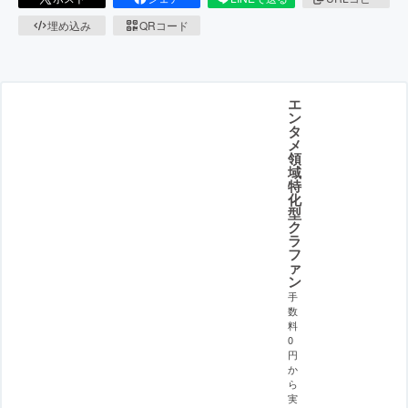
埋め込み
QRコード
エ
ン
タ
メ
領
域
特
化
型
ク
ラ
フ
ァ
ン
手
数
料
0
円
か
ら
実