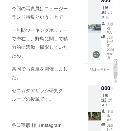
800
円
（送料
【郵
今回の写真展はニュージー
込み）
送】ポ
ランド特集ということで、
スト
カード
支援
セット
者：
一年間ワーキングホリデー
② 5枚
0人
セット
お届
で滞在し、野鳥に関して精
（Fiordl
け予
and
定：
力的に活動、撮影していた
Pengui
2026
年01
n,
ため、
こ
月
Yellow-
の
リ
Eyed
タ
ー
共同で写真展を開催しまし
Pengui
ン
詳細を見る
を
n,
選
択
た。
Austra
す
る
sian
800
Gannet(
円
ゼニガタアザラシ研究グ
成鳥＆
【郵
雛),
ループの後輩です。
送】ポ
New
スト
Zealand
カード
fur
支援
セット
Seal）
者：
③ 5枚
（送料
0人
セット
谷口寧彦 様（instagram:
込み）
お届
（Little
け予