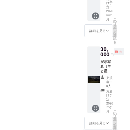
ズ：各
実物を
け予
Ａ４（3
ご覧に
定：
枚） 実
2026
なって
年01
物をご
ご購入
こ
月
覧に
くださ
の
リ
なって
い。 写
タ
ー
ご購入
真展終
ン
詳細を見る
を
くださ
了後の
選
択
い。 写
お渡し
す
る
真展終
になり
30,
了後の
ます。
残り1
お渡し
000
帯広市
円
になり
内はお
展示写
ます。
届け可
真（羊
帯広市
受け渡
と星
内はお
し日時
空） 作
届け可
や場所
支援
品サイ
受け渡
につい
者：
ズ：縦
し日時
ては改
0人
62cm×
や場所
めて
お届
横
につい
メール
け予
115cm
ては改
定：
で相談
実物を
2026
めて
させて
年01
ご覧に
メール
くださ
こ
月
なって
で相談
の
い。
リ
ご購入
させて
タ
ー
くださ
くださ
ン
詳細を見る
を
い。 写
い。
選
択