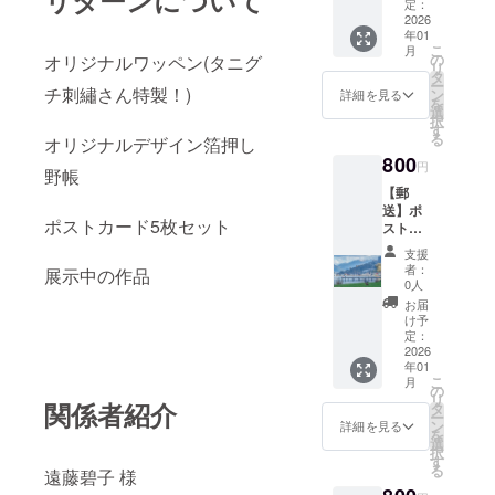
野帳セ-
定：
い。
Y3） 備
2026
年01
考欄に
こ
月
在廊日
の
オリジナルワッペン(タニグ
リ
直接受
タ
ー
け取り
チ刺繡さん特製！)
ン
詳細を見る
を
の場合
選
択
は来場
す
る
オリジナルデザイン箔押し
予定日
800
時をご
円
野帳
記入く
【郵
ださ
送】ポ
い。
ポストカード5枚セット
スト
カード
支援
セット
者：
展示中の作品
① 5枚
0人
セット
お届
（Quee
け予
ns town
定：
marina,
2026
年01
Tui,
こ
月
New
の
リ
Zealand
関係者紹介
タ
ー
Falcon,
ン
詳細を見る
を
lake
選
択
Tekapo(
す
る
遠藤碧子 様
昼＆
夜)）