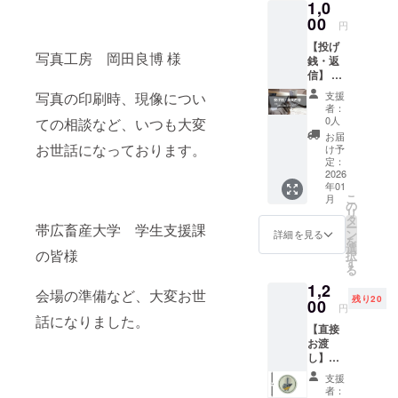
1,0
00
円
【投げ
写真工房 岡田良博 様
銭・返
信】 備
考欄
支援
写真の印刷時、現像につい
に、質
者：
問や感
0人
ての相談など、いつも大変
想、
お届
メッ
お世話になっております。
け予
セージ
定：
がござ
2026
年01
いまし
こ
月
たらお
の
リ
願いし
タ
ー
帯広畜産大学 学生支援課
ます！
ン
詳細を見る
を
写真に
選
の皆様
択
ついて
す
る
や、
1,2
ワーホ
会場の準備など、大変お世
残り20
リにつ
00
円
いてな
話になりました。
【直接
ど、ご
お渡
気軽に
し】タ
お問い
ニグチ
合わせ
支援
刺繍さ
くださ
者：