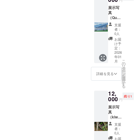
届け可
させて
展示写
受け渡
くださ
真
し日時
い。
（Quee
や場所
nstown
につい
支援
3枚組）
ては改
者：
作品サ
めて
0人
イズ
メール
お届
Queens
で相談
け予
town
させて
定：
Marina
2026
くださ
年01
：縦
い。
こ
月
30cm×
の
リ
横45cm
タ
ー
Chalet
ン
詳細を見る
を
Queens
選
択
townの
す
る
窓か
12,
ら：縦
残り1
13cm×
000
円
横26cm
展示写
Queens
真
town
（kiwi&
winter
bell
festival
支援
bird&ke
：縦
者：
a） 作
14cm×
0人
品サイ
横21cm
お届