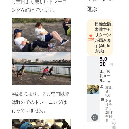
月吉日より厳しいトレーニ
す。
選ぶ
ングを続けています。
応援よろし
くお願いし
目標金額
ます。
未達でも
リターン
が届きま
す
(All-in
方式)
5,0
00
円
１、お
礼メー
ル。
２、公
支援
演記録
者：
※猛暑により、７月中旬以降
DVDの
8人
スタッ
お届
は野外でのトレーニングは
フロー
け予
ルにお
定：
行っていません。
名前を
2018
年10
記載。
こ
月
３、８
の
リ
月２３
タ