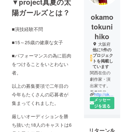
▼project真夏の太
陽ガールズとは？
okamo
tokuni
■演技経験不問
hiko
■15～25歳の健康な女子
大阪府
他に1件の
■パフォーマンスの為に筋肉
プロジェク
トを掲載し
をつけることをいとわない
ています
者。
関西在住の
劇作家・演
以上の募集要項で二年目の
出家です。
青春時代に
今年もたくさんの応募者が
http://okaq215.blog.fc2.com/
憧れた小劇
メッセー
集まってくれました。
場の熱気と
ジを送る
精神を、若
厳しいオーディションを勝
い世代に伝
ち抜いた18人のキャストは6
えたいと
リターンを
願っていま