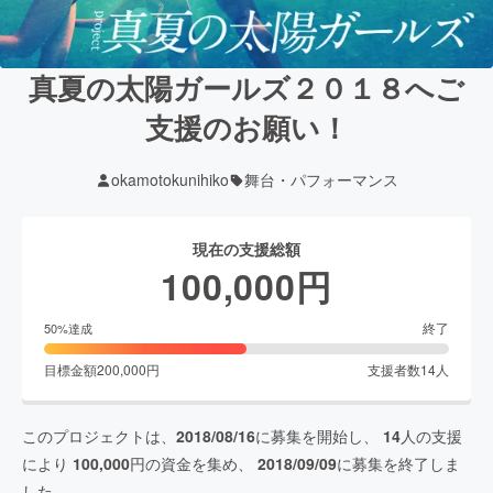
真夏の太陽ガールズ２０１８へご
支援のお願い！
okamotokunihiko
舞台・パフォーマンス
現在の支援総額
100,000
円
終了
50
%達成
目標金額
200,000
円
支援者数
14
人
このプロジェクトは、
2018/08/16
に募集を開始し、
14
人の支援
により
100,000
円の資金を集め、
2018/09/09
に募集を終了しま
した