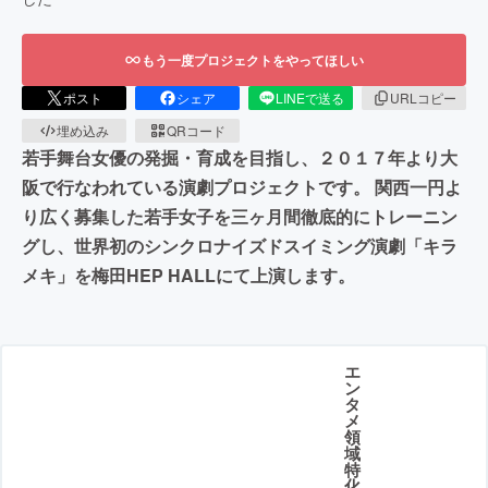
もう一度プロジェクトをやってほしい
ポスト
シェア
LINEで送る
URLコピー
埋め込み
QRコード
若手舞台女優の発掘・育成を目指し、２０１７年より大
阪で行なわれている演劇プロジェクトです。 関西一円よ
り広く募集した若手女子を三ヶ月間徹底的にトレーニン
グし、世界初のシンクロナイズドスイミング演劇「キラ
メキ」を梅田HEP HALLにて上演します。
エ
ン
タ
メ
領
域
特
化