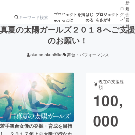
新
ロ
規
グ
会
プロジェクトを掲
はじ
プロジェクト
/
載するには
める
をさがす
イ
員
ン
登
真夏の太陽ガールズ２０１８へご支援
録
のお願い！
人気のプロ
注目のリ
注目の新着プロ
募集終了が近いプ
もうすぐ公開
okamotokunihiko
舞台・パフォーマンス
ジェクト
ターン
ジェクト
ロジェクト
されます
アート・写真
音楽
現在の支援総
額
100,
テクノロジー・ガジェット
ゲーム・サ
000
映像・映画
書籍・雑誌
若手舞台女優の発掘・育成を目指
ビジネス・起業
チャレンジ
し、２０１７年より大阪で行なわ