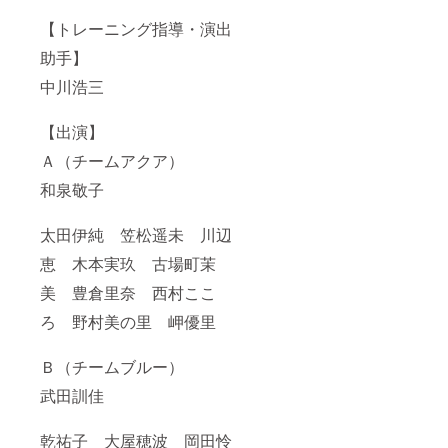
【トレーニング指導・演出
助手】
中川浩三
【出演】
Ａ（チームアクア）
和泉敬子
太田伊純 笠松遥未 川辺
恵 木本実玖 古場町茉
美 豊倉里奈 西村ここ
ろ 野村美の里 岬優里
Ｂ（チームブルー）
武田訓佳
乾祐子 大屋穂波 岡田怜