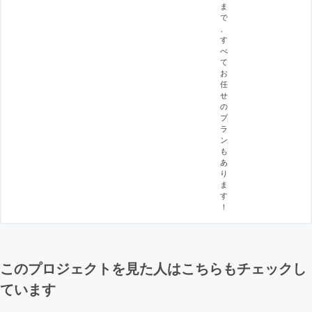
ま
で
、
す
べ
て
お
任
せ
の
プ
ラ
ン
も
あ
り
ま
す
！
このプロジェクトを見た人はこちらもチェックし
ています