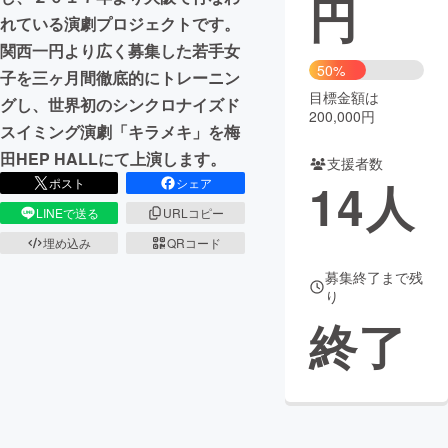
円
れている演劇プロジェクトです。
まちづくり・地域活性化
関西一円より広く募集した若手女
50%
子を三ヶ月間徹底的にトレーニン
目標金額は
CAMPFIRE for Social Good
CAMPFIRE Creation
グし、世界初のシンクロナイズド
200,000円
CAMPFIREふるさと納税
machi-ya
コミュニティ
スイミング演劇「キラメキ」を梅
田HEP HALLにて上演します。
支援者数
14
人
ポスト
シェア
LINEで送る
URLコピー
埋め込み
QRコード
募集終了まで残
り
終了