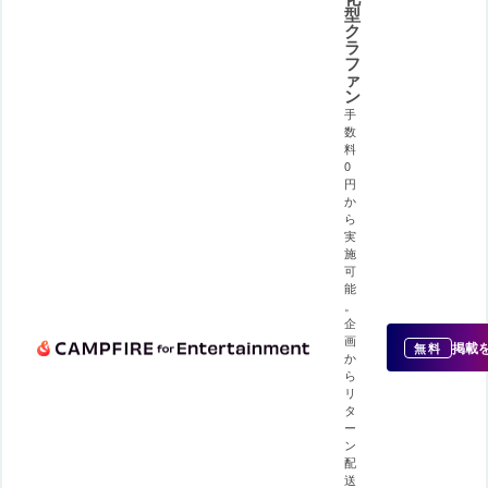
型
ク
ラ
フ
ァ
ン
手
数
料
0
円
か
ら
実
施
可
能
。
企
画
掲載
無料
か
ら
リ
タ
ー
ン
配
送