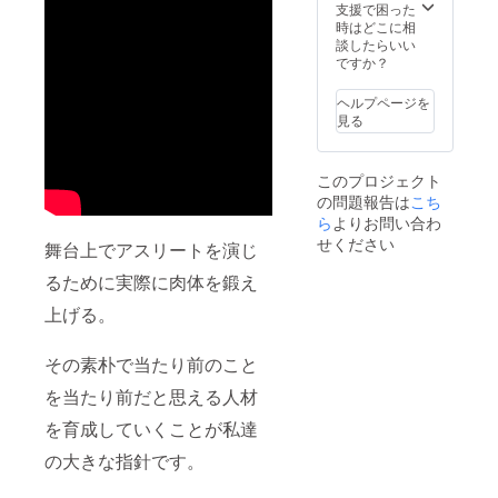
６、お
支援で困った
礼動画
時はどこに相
へのア
談したらいい
クセス
ですか？
ご案
内。
ヘルプページを
（動画
見る
内でお
名前を
呼ばせ
このプロジェクト
ていた
の問題報告は
こち
だきま
す）
ら
よりお問い合わ
せください
舞台上でアスリートを演じ
るために実際に肉体を鍛え
上げる。
その素朴で当たり前のこと
を当たり前だと思える人材
を育成していくことが私達
の大きな指針です。