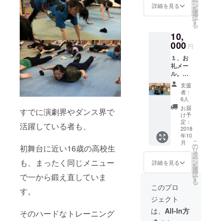
ー
日夜に
ン
詳細を見る
を
行われ
選
択
る公開
す
る
稽古へ
10,
のご招
待。
000
円
（８月
１、お
２１日
礼メー
までの
ル。
ご支援
２、公
限定）
支援
演記録
４、８
者：
DVDの
月２９
6人
スタッ
日昼に
お届
すでに演劇界やダンス界で
フロー
行われ
け予
ルにお
る公開
定：
活躍している者も、
名前を
2018
リハー
年10
記載。
サルへ
こ
月
３、８
のご招
の
初舞台に近い16歳の高校生
リ
月２３
待。
タ
ー
日夜に
も、まったく同じメニュー
（８月
ン
詳細を見る
を
行われ
２７日
選
択
で一から鍛え直していま
る公開
までの
す
る
稽古へ
ご支援
このプロ
す。
のご招
限定）
ジェクト
待。
（８月
は、
All-In方
そのハードなトレーニング
２１日