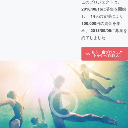
このプロジェクトは、
2018/08/16
に募集を開始
し、
14
人の支援により
100,000
円の資金を集
め、
2018/09/09
に募集を
終了しました
もう一度プロジェク
トをやってほしい