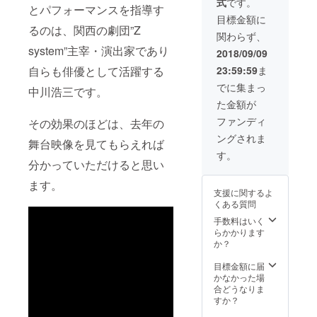
式
です。
までの
とパフォーマンスを指導す
ご支援
目標金額に
限定）
るのは、関西の劇団”Z
関わらず、
４、８
system”主宰・演出家であり
月２９
2018/09/09
日昼に
自らも俳優として活躍する
23:59:59
ま
行われ
る公開
でに集まっ
中川浩三です。
リハー
た金額が
サルへ
のご招
ファンディ
その効果のほどは、去年の
待。
ングされま
（８月
舞台映像を見てもらえれば
２７日
す。
までの
分かっていただけると思い
ご支援
ます。
限定）
支援に関するよ
５、ス
くある質問
テージ
終了後
手数料はいく
の出演
らかかります
者全員
か？
集合写
真を
目標金額に届
メール
かなかった場
でプレ
合どうなりま
ゼン
すか？
ト。