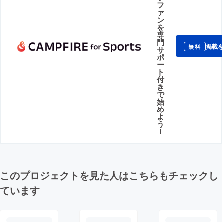
フ
ァ
ン
を
専
門
掲載
無料
サ
ポ
ー
ト
付
き
で
始
め
よ
う
！
このプロジェクトを見た人はこちらもチェックし
ています