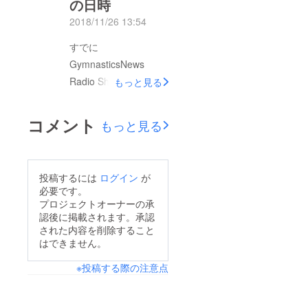
の日時
2018/11/26 13:54
すでに
GymnasticsNews
Radio Show では公表
もっと見る
していますが、世界選
手権報告会イベントの
コメント
もっと見る
日程が以下のように決
定しました。日時：
2019年1月19日(土)
投稿するには
ログイン
が
13:00開場、17:30頃終
必要です。
演見込み場所：コワー
プロジェクトオーナーの承
認後に掲載されます。承認
キングスペース Co-
された内容を削除すること
Edo（昨年と同じ）内
はできません。
容：プログラム詳細は
※投稿する際の注意点
決まり次第、ご報告さ
せていただきます。●
イベント終了後に近隣