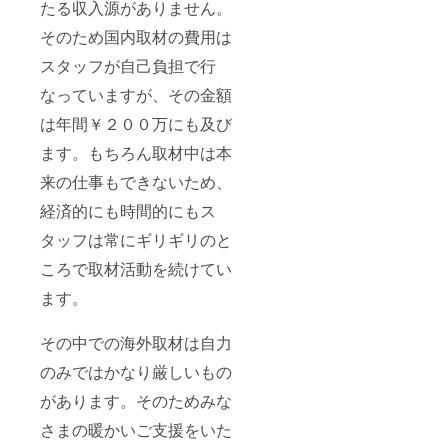
参加い
たる収入源がありません。
ただけ
ない場
そのため国内取材の費用は
合はイ
スタッフが自己負担で行
ベント
内容を
なっていますが、その金額
録画し
た動画
は年間￥２００万にも及び
を提供
させて
ます。もちろん取材中は本
いただ
きます
来の仕事もできないため、
●Gymn
経済的にも時間的にもス
asticsN
ews
タッフは常にギリギリのと
Radio
Show
ころで取材活動を続けてい
番組出
演権
ます。
●11/25(
日)男子
全日本
その中での海外取材は自力
団体選
手権で
のみではかなり厳しいもの
タロケ
があります。そのためみな
ンが隣
の席で
さまの暖かいご支援をいた
解説し