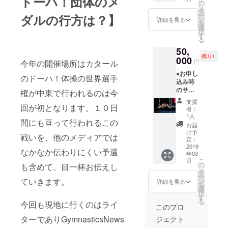
ドーハ！団体のメ
ドな
の模様
の
す。
リ
facebo
をタロ
タ
ー
ダルの行方は？】
okグ
ケンと
ン
詳細を見る
を
皆、それぞ
ループ
北澤が
選
択
でリ
投稿 ・
す
れのプロ
る
ターン
往復の
フェッショ
50,
限定の
行程か
残り1
投稿を
000
ナルです
ら現地
円
今年の開催場所はカタール
閲覧可
の活動
が、対価を
●お申し
能
状況
のドーハ！体操の世界選手
求めるので
込み時
※faceb
を、写
のサン
ookアカ
権が中東で行われるのは今
真、動
はなく、”体
クス
ウント
画など
支援
操”というス
メール
回が初となります。１０日
が必要
も交え
者：
●取材終
ポーツに惹
です ・
ながら
1人
間にも亘って行われるこの
了後の
取材出
リアル
お届
かれ、稚拙
サンク
発から
タイム
け予
戦いを、他のメディアでは
ながらも現
スメー
取材
定：
で発信
ル ●ク
2019
中、帰
状を打破し
●取材報
なかなか伝わりにくい予選
年03
ローズ
国まで
告会イ
ていこうと
こ
月
ドな
の模様
の
ベント
も含めて、目一杯お伝えし
リ
の熱い思い
facebo
をタロ
タ
参加権
ー
okグ
ていきます。
ケンと
ン
（オリ
詳細を見る
を結集して
を
ループ
北澤が
選
ジナル
択
います。
でリ
投稿 ・
す
グッズ
る
今回も現地に行くのはライ
ターン
往復の
特典付
このプロ
限定の
行程か
き） ・
実は
ターでありGymnasticsNews
ジェクト
投稿を
ら現地
2018年
Gymnastics