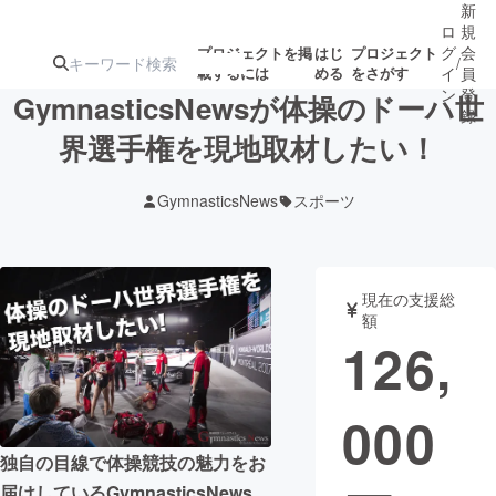
新
ロ
規
グ
会
プロジェクトを掲
はじ
プロジェクト
/
載するには
める
をさがす
イ
員
ン
登
GymnasticsNewsが体操のドーハ世
録
界選手権を現地取材したい！
人気のプロ
注目のリ
注目の新着プロ
募集終了が近いプ
もうすぐ公開
GymnasticsNews
スポーツ
ジェクト
ターン
ジェクト
ロジェクト
されます
アート・写真
音楽
現在の支援総
額
126,
テクノロジー・ガジェット
ゲーム・サ
000
映像・映画
書籍・雑誌
独自の目線で体操競技の魅力をお
ビジネス・起業
チャレンジ
届けしているGymnasticsNews