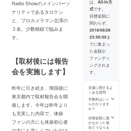
閲覧可
の活動
12月〜
は、
All-In方
Radio Showのメインパーソ
能
状況
Newsに関わ
2019年
式
です。
※faceb
を、写
2月の間
ナリティであるタロケン
るスタッフ
ookアカ
真、動
に東京
目標金額に
全員が体操
ウント
画など
と、プロカメラマン北澤の
都内に
関わらず、
が必要
も交え
て開催
競技の知識
２名。少数精鋭で臨みま
です ・
ながら
・会場
2018/08/26
を有してい
取材出
リアル
までの
す。
23:59:59
ま
発から
るわけでは
タイム
交通費
取材
で発信
等はご
でに集まっ
ありませ
中、帰
●取材報
自身で
た金額が
ん。また活
国まで
告会イ
のご負
の模様
ベント
動を続けて
担とな
ファンディ
【取材後には報告
をタロ
参加権
ります
いく上で必
ングされま
ケンと
（オリ
・イベ
会を実施します】
要な様々な
北澤が
ジナル
ントに
す。
投稿 ・
グッズ
参加い
事柄を暗中
往復の
特典付
ただけ
模索しなが
行程か
き） ・
ない場
昨年に引き続き、帰国後に
支援に関するよ
ら現地
ら、新しい
2018年
合はイ
くある質問
の活動
12月〜
ベント
東京都内で取材報告会を開
ことにも挑
状況
2019年
手数料はいく
内容を
戦していま
を、写
2月の間
らかかります
催します。今年は昨年より
録画し
真、動
に東京
か？
す。
た動画
画など
も充実した内容で、体操
都内に
を提供
ですので、
も交え
て開催
目標金額に届
させて
ファンの方にも体操初心者
運営上様々
ながら
・会場
かなかった場
いただ
リアル
までの
合どうなりま
きます
な問題も発
の方にも楽しんでいただけ