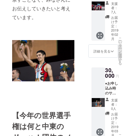
クス
ウント
支援
山の方々と
メール
が必要
お伝えしていきたいと考え
者：
共有できれ
●取材終
です ・
7人
了後の
ています。
取材出
ばと考えて
お届
サンク
発から
け予
います。
スメー
取材
定：
ル ●ク
2019
中、帰
年02
ローズ
国まで
まだまだ未
こ
月
ドな
の模様
の
リ
熟なスタッ
facebo
をタロ
タ
ー
okグ
ケンと
ン
フ陣です
詳細を見る
を
ループ
北澤が
選
が、それぞ
択
でリ
投稿 ・
す
る
れが”体操
ターン
往復の
30,
限定の
行程か
愛”、”スポー
投稿を
000
ら現地
円
ツ愛”に満ち
閲覧可
の活動
●お申し
能
あふれ、少
状況
込み時
※faceb
を、写
しでも沢山
のサン
ookアカ
真、動
の方々に”体
クス
ウント
画など
支援
メール
が必要
も交え
操競技”を理
者：
●取材終
です ・
ながら
0人
解していた
了後の
【今年の世界選手
取材出
リアル
お届
サンク
だければと
発から
タイム
け予
スメー
取材
定：
で発信
権は何と中東の
の一念で活
ル ●ク
2019
中、帰
動していま
年03
ローズ
国まで
こ
月