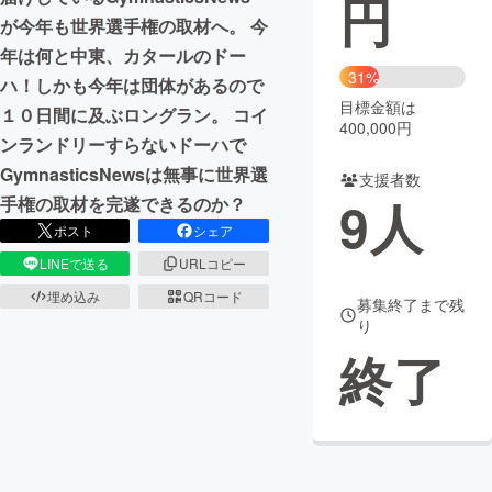
円
が今年も世界選手権の取材へ。 今
まちづくり・地域活性化
年は何と中東、カタールのドー
31%
ハ！しかも今年は団体があるので
目標金額は
CAMPFIRE for Social Good
CAMPFIRE Creation
１０日間に及ぶロングラン。 コイ
400,000円
CAMPFIREふるさと納税
machi-ya
コミュニティ
ンランドリーすらないドーハで
GymnasticsNewsは無事に世界選
支援者数
9
人
手権の取材を完遂できるのか？
ポスト
シェア
LINEで送る
URLコピー
埋め込み
QRコード
募集終了まで残
り
終了