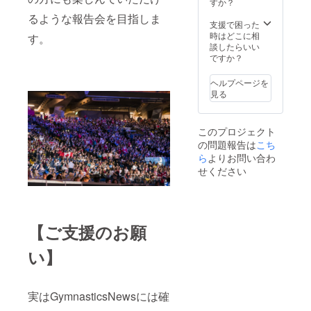
タイム
交通費
すか？
生すると事
で発信
等はご
るような報告会を目指しま
●取材報
も考えられ
自身で
支援で困った
告会イ
のご負
時はどこに相
す。
ますが、是
ベント
担とな
談したらいい
非とも長い
参加権
ります
ですか？
（オリ
・イベ
目でお付き
ジナル
ントに
ヘルプページを
合いいただ
グッズ
参加い
見る
き、皆様に
特典付
ただけ
き） ・
ない場
育てていた
2018年
合はイ
だけれ
このプロジェクト
12月〜
ベント
の問題報告は
こち
2019年
ば・・・と
内容を
2月の間
ら
よりお問い合わ
録画し
考えており
に東京
た動画
せください
ます。
都内に
を提供
て開催
させて
・会場
いただ
までの
きます
交通費
●Gymn
【ご支援のお願
等はご
asticsN
自身で
ews
い】
のご負
Radio
担とな
Show
ります
番組出
・イベ
演権
実はGymnasticsNewsには確
ントに