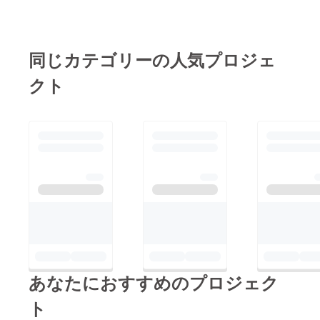
の居酒屋などで打ち上
げを予定しています。
詳細は後ほどおしらせ
同じカテゴリーの人気プロジェ
します。席数に若干、
クト
余裕がありますので、
ドーハ世界選手権で
¥10000以上のご支援
をいただいていない方
も、別途料金にてご参
加いただけます（リ
ターンに含まれている
オリジナルグッズは含
まれません）。ご希望
の方はタロケンまたは
北澤までお問い合わせ
あなたにおすすめのプロジェク
ください。よろしくお
願いいたします。
ト