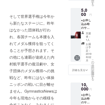
なドラマ、
択
す
る
体操競技の
5,0
持つ怖さと
00
円
美しさ、負
そして世界選手権は今年か
●お申し
けたことか
ら新たなステージに。昨年
込み時
ら始まる新
のサン
はなかった団体戦が行わ
たな物語…..
クス
支援
メール
れ、各国チームも本腰を入
者：
●取材終
1人
素人目線か
了後の
れてメダル獲得を狙ってく
お届
ら専門的な
サンク
け予
ることが予想されます。そ
スメー
定：
目線まで、
ル ●ク
2019
の他にも連覇が途絶えた内
さまざまな
年02
ローズ
こ
月
ドな
角度から体
の
村航平選手の復活劇や、女
リ
facebo
タ
操競技のス
ー
okグ
ン
子団体のメダル獲得への挑
詳細を見る
を
ポーツとし
ループ
選
択
でリ
戦など、昨年にはない体操
す
ての魅力を
る
ターン
できるだけ
ニッポンの戦いに目が離せ
10,
限定の
解りやす
投稿を
000
円
ません。GymnasticsNewsは
閲覧可
く、できる
●お申し
能
今年も現地からその模様を
だけドラマ
込み時
※faceb
のサン
ookアカ
チックに沢
余すことなく、みなさんに