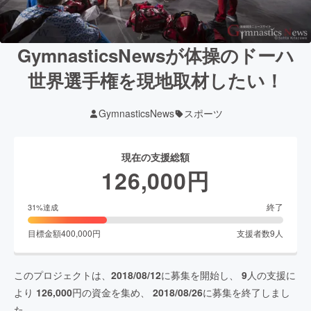
GymnasticsNewsが体操のドーハ
世界選手権を現地取材したい！
GymnasticsNews
スポーツ
現在の支援総額
126,000
円
終了
31
%達成
目標金額
400,000
円
支援者数
9
人
このプロジェクトは、
2018/08/12
に募集を開始し、
9
人の支援に
より
126,000
円の資金を集め、
2018/08/26
に募集を終了しまし
た