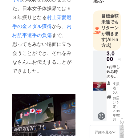
選ぶ
ら派生した
た。日本女子体操界では６
株式会社
目標金額
ロックオン
３年振りとなる
村上茉愛選
未達でも
が主催す
手の金メダル獲得
から、
内
リターン
る”体操競
が届きま
村航平選手の負傷
まで、
技”に関する
す
(All-in
思ってもみない場面に立ち
ニュースサ
方式)
イトです。
会うことができ、それをみ
3,0
できるだけ
00
円
なさんにお伝えすることが
体操競技の
●お申し
できました。
魅力を初心
込み時
のサン
者にも解り
クス
やすく伝え
支援
メール
者：
る事を目標
●取材終
0人
了後の
にしていま
お届
サンク
け予
す。
スメー
定：
ル
2019
年02
迫力を伝え
こ
月
の
リ
る写真、選
タ
ー
手達の様々
ン
詳細を見る
を
選