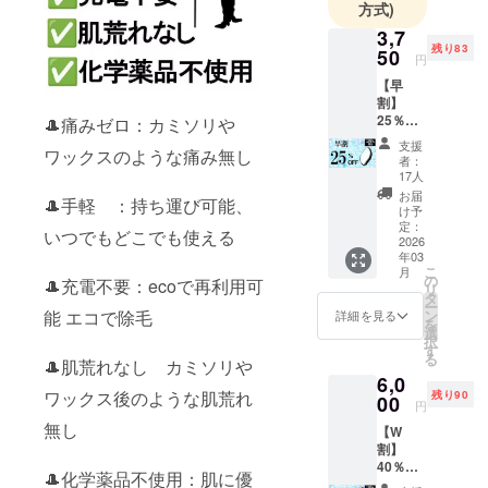
方式)
「便利」
3,7
「欲しかっ
残り83
50
た！」と感
円
じていただ
【早
割】
けるような
25％OF
🎩痛みゼロ：カミソリや
アイテム
F 100名
支援
ワックスのような痛み無し
限定
を、これか
者：
JYOMO
17人
らもお届け
MAJIC
お届
🎩手軽 ：持ち運び可能、
してまいり
定価
け予
5,000円
定：
ます。
いつでもどこでも使える
→3,750
2026
年03
円
こ
月
新商品やお
（税・
の
🎩充電不要：ecoで再利用可
リ
送料
タ
得情報は、
ー
込） 除
ン
能 エコで除毛
詳細を見る
LINE公式ア
を
毛用
選
択
品、短
カウントで
す
る
時間脱
🎩肌荒れなし カミソリや
随時ご案内
6,0
毛、携
中！
ワックス後のような肌荒れ
残り90
帯可
00
円
能、コ
ぜひこの機
無し
【W
ンパク
会にお友達
割】
ト設
40％OF
登録をお願
計、丸
🎩化学薬品不使用：肌に優
F 100名
洗い可