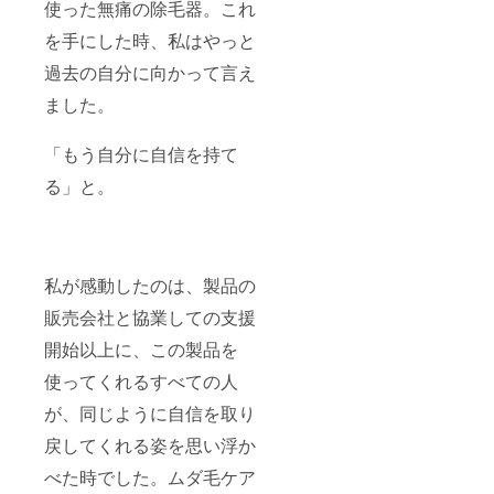
使った無痛の除毛器。これ
方は、お手
を手にした時、私はやっと
数ですがご
自身でご連
過去の自分に向かって言え
絡いただき
ました。
ますようお
願いいたし
「もう自分に自信を持て
ます。ご連
る」と。
絡をいただ
き次第、再
配送のお手
続きをいた
私が感動したのは、製品の
します。
販売会社と協業しての支援
●ご連絡や対
開始以上に、この製品を
応に関して
使ってくれるすべての人
弊社では、
CAMPFIRE
が、同じように自信を取り
が定める
戻してくれる姿を思い浮か
「カスタ
べた時でした。ムダ毛ケア
マーハラス