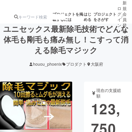
新
ロ
規
グ
会
プロジェクトを掲
はじ
プロジェクト
/
載するには
める
をさがす
イ
員
ン
登
ユニセックス最新除毛技術でどんな
録
体毛も剛毛も痛み無し！こすって消
える除毛マジック
人気のプロ
注目のリ
注目の新着プロ
募集終了が近いプ
もうすぐ公開
ジェクト
ターン
ジェクト
ロジェクト
されます
houou_phoenix
プロダクト
大阪府
アート・写真
音楽
現在の支援総
テクノロジー・ガジェット
ゲーム・サ
額
123,
映像・映画
書籍・雑誌
750
ビジネス・起業
チャレンジ