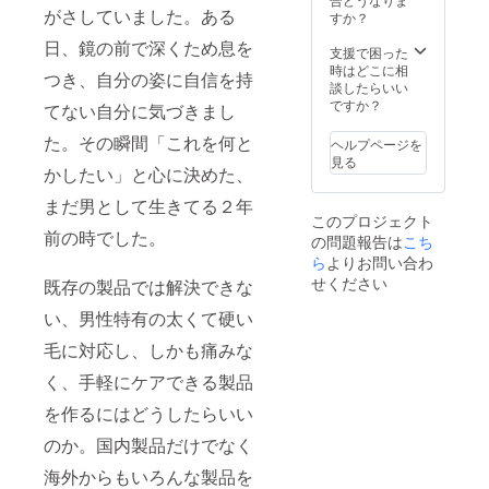
い。
がさしていました。ある
すか？
お受け取り
日、鏡の前で深くため息を
支援で困った
いただけず
時はどこに相
つき、自分の姿に自信を持
弊社倉庫に
談したらいい
ですか？
返送された
てない自分に気づきまし
場合、再送
た。その瞬間「これを何と
ヘルプページを
手数料およ
見る
かしたい」と心に決めた、
び送料（合
計1,500円・
まだ男として生きてる２年
このプロジェクト
税込）をご
前の時でした。
の問題報告は
こち
負担いただ
ら
よりお問い合わ
きます。
せください
既存の製品では解決できな
い、男性特有の太くて硬い
●ご住所の誤
入力につい
毛に対応し、しかも痛みな
て<
く、手軽にケアできる製品
ご支援時に
を作るにはどうしたらいい
ご登録いた
だいたご住
のか。国内製品だけでなく
所に誤りが
海外からもいろんな製品を