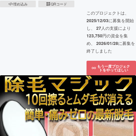
埋め込み
QRコード
このプロジェクトは、
2025/12/03
に募集を開始
し、
27
人の支援により
123,750
円の資金を集
め、
2026/01/28
に募集を
終了しました
もう一度プロジェク
トをやってほしい