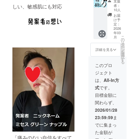
いいたしま
支援
限定
能、敏
者：
しい、敏感肌にも対応
す。
JYOMO
感肌対
10人
MAJIC
応、美
お届
定価
容にも
け予
10,000
効果的
定：
【当社規約
円
2026
で多部
年03
→6,000
位の角
とご案内事
こ
月
円
質ケア
の
項】
リ
（税・
対応、
タ
ー
送料
●キャンセル
eco除
ン
詳細を見る
を
込） 除
毛、プ
選
について
択
毛用
レゼン
す
る
ご支援確定
品、短
トギフ
このプロ
時間脱
トにも
後のキャン
ジェクト
毛、携
最適で
セルは原則
帯可
す。
は、
All-In方
としてお受
能、コ
【内
式
です。
ンパク
容】
けしており
ト設
■JYOM
目標金額に
ません。あ
計、丸
O
関わらず、
洗い可
らかじめご
MAJIC
能、敏
（定価
2026/01/28
了承のう
感肌対
5,000
え、ご支援
23:59:59
ま
応、美
円）× 1
容にも
いただきま
でに集まっ
効果的
すようお願
た金額が
で多部
「痛みのない自信をすべて
い申し上げ
位の角