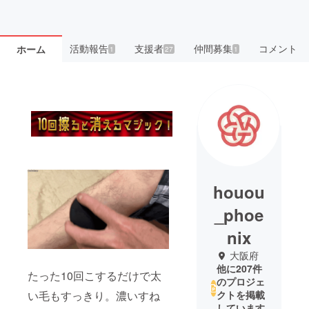
活動報告
支援者
仲間募集
コメント
ホーム
1
27
1
houou
_phoe
nix
大阪府
他に207件
たった10回こするだけで太
のプロジェ
い毛もすっきり。濃いすね
クトを掲載
しています