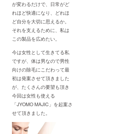
メントに関
が変わるだけで、日常がど
する方針
れほど快適になり、どれほ
https://camp-
ど自分を大切に思えるか。
fire.jp/custo
mer-
それを支えるために、私は
harassment
この製品を広めたい。
）」に基づ
き、すべて
今は女性として生きてる私
のご支援者
ですが、体は男なので男性
様と誠実に
向き合って
向けの除毛にこだわって最
おります。
初は発案させて頂きました
過度な要求
が、たくさんの要望も頂き
や威圧的な
言動など、
今回は女性も使える
正常なコ
「JYOMO MAJIC」を起案さ
ミュニケー
せて頂きました。
ションを妨
げる行為が
確認された
場合は、対