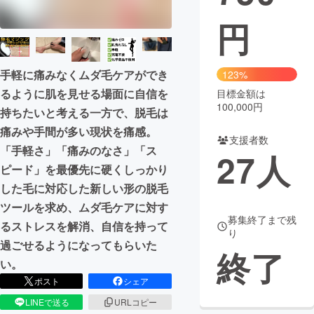
円
まちづくり・地域活性化
CAMPFIRE for Social Good
CAMPFIRE Creation
手軽に痛みなくムダ毛ケアができ
123%
CAMPFIREふるさと納税
machi-ya
コミュニティ
るように肌を見せる場面に自信を
目標金額は
100,000円
持ちたいと考える一方で、脱毛は
痛みや手間が多い現状を痛感。
支援者数
「手軽さ」「痛みのなさ」「ス
27
人
ピード」を最優先に硬くしっかり
した毛に対応した新しい形の脱毛
ツールを求め、ムダ毛ケアに対す
募集終了まで残
るストレスを解消、自信を持って
り
過ごせるようになってもらいた
終了
い。
ポスト
シェア
LINEで送る
URLコピー