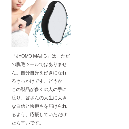
応をお断り
させていた
だくことが
ございま
す。何卒ご
理解とご協
力をお願い
申し上げま
「JYOMO MAJIC」は、ただ
す。
の脱毛ツールではありませ
●プロジェク
ん。自分自身を好きになれ
ト情報や限
るきっかけです。どうか、
定クーポ
ン、100％還
この製品が多くの人の手に
元キャン
渡り、皆さんの人生に大き
ペーン情報
な自信と快適さを届けられ
を読者限定
るよう、応援していただけ
で配信中！
たら幸いです。