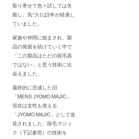
あり返送さ
取り寄せて色々試しては失
れた場合
敗し、気づけば2年が経過し
も、再送費
用をご負担
ていました。
いただきま
す。入力内
家族や仲間に励まされ、製
容にお間違
品の発掘を続けていく中で
いがないよ
「この製品はただの脱毛器
うご注意く
ださい。
ではない」と思う技術に出
会えました。
●返送時の対
応について
最終的に完成した旧
商品が返送
「MENS JYOMO MAJIC」
された際、
弊社からの
現在は女性も使える
個別連絡は
「JYOMO MAJIC」として改
行っており
良されました。除毛マジッ
ません。
返送に心当
ク（下記参照）の技術を
たりのある