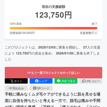
現在の支援総額
123,750
円
終了
123
%達成
目標金額
100,000
円
支援者数
27
人
このプロジェクトは、
2025/12/03
に募集を開始し、
27
人の支援
により
123,750
円の資金を集め、
2026/01/28
に募集を終了しま
した
もう一度プロジェクトをやってほしい
ポスト
シェア
LINEで送る
URLコピー
埋め込み
QRコード
手軽に痛みなくムダ毛ケアができるように肌を見せる場
面に自信を持ちたいと考える一方で、脱毛は痛みや手間
が多い現状を痛感。「手軽さ」「痛みのなさ」「スピー