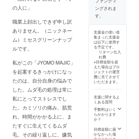
ファンディ
質ケア
ます。
の人に」
ングされま
対応、
なお、万が
eco除
す。
毛、プ
一不良品が
職業上顔出しできず申し訳
レゼン
届いた場合
トギフ
ありません。（ニックネー
支援金の使い道
は、速やか
トにも
集まった支援金
最適で
ム）ミセスグリーンナップ
に代替品を
は以下に使用す
す。
お送りいた
る予定です。
ルです。
【内
リターン仕入
します。
容】
れ費
■JYOM
※目標金額を超
私がこの「JYOMO MAJIC」
O
●ご不在時の
えた場合はプロ
MAJIC
を起案するきっかけになっ
ジェクトの運営
（定価
お受け取り
費に充てさせて
5,000
たのは、自分自身の悩みで
について
いただきます。
円）× 2
商品お届け
した。ムダ毛の処理は常に
時にご不在
支援に関するよ
私にとってストレスでし
だった場合
くある質問
た。カミソリの痛み、肌荒
は、不在票
手数料はいく
らかかります
をご確認の
れ、時間がかかる上に、ま
か？
うえ、必ず
たすぐに生えてくるムダ
再配達をご
目標金額に届
毛。その繰り返しに、嫌気
かなかった場
依頼くださ
合どうなりま