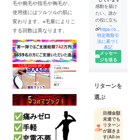
毛や腕毛や指毛や胸毛が、
感動を届け
使用後にはツルツルの肌に
たい。誰か
の役に立ち
変わります。※毛量によりこ
たい。そし
https://our-product.com/fm/31566/zbfGwgws
する回数は異なります。
て、心から
特定商取引
「欲しい」
法に基づく
表記
と思えるも
メッセー
のだけを。
ジを送る
私たちはそ
んな信念の
もと、日々
リターンを
おもしろく
て役に立つ
選ぶ
商品の企
画・開発に
目標金額
挑んでいま
未達でも
す。
リターン
が届きま
す
(All-in
「面白い」