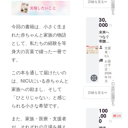
で、書
援に関
ン
理に発
詳細を見る
を
籍『ち
わる
選
言しな
択
いさな
方々
す
くても
る
タカラ
へ。 こ
大丈夫
30,
モノ〜
の本
です。
664gの
000
が、少
読むだ
円
今回の書籍は、小さく生ま
命と
しでも
けで
未来へ
NICU60
心が軽
も、同
れた赤ちゃんと家族の物語
つなぐ
0日〜』
くなる
じ想い
寄贈プ
を5冊、
きっか
として、私たちの経験を等
を持つ
ラン
必要と
けや、
方とゆ
支援
【書籍
身大の言葉で綴った一冊で
してい
理解を
るやか
者：
10冊寄
る場所
深める
0人
につな
す。
贈＋オ
へお届
一冊と
がれる
お届
ンライ
けしま
なるこ
け予
場にな
ン交流
す。 5
定：
とを
れば嬉
この本を通して届けたいの
会＋
2026
冊とい
願って
しいで
年10
オープ
う形で
いま
す。
は、NICUにいる赤ちゃんと
こ
月
ン
届けて
の
す。 ま
オープ
リ
チャッ
いただ
タ
た、支
家族への励まし、そして
ン
ー
ト＋感
くこと
ン
援者の
詳細を見る
チャッ
を
謝メッ
で、よ
「ひとりじゃない」と感じ
選
皆さま
トへの
択
セージ
り多く
す
からい
ご参加
る
られる小さな希望です。
動画】
のご家
ただい
期限は
100
あなた
族や、
た想い
ありま
のご支
,00
医療・
も、
せん。
残り5
また、家族・医療・支援者
援で、
支援に
0
リーフ
コミュ
円
書籍
関わる
レット
ニティ
が、それぞれの立場を越え
『ちい
講演