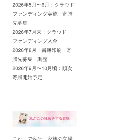
2026年5月〜6月：クラウド
名前を
ご紹介
ファンディング実施・寄贈
いたし
ます
先募集
（任意
／ニッ
2026年7月末：クラウド
クネー
ム・団
ファンディング入金
体名・
2026年8月：書籍印刷・寄
屋号
可）
贈先募集・調整
2026年9月〜10月頃：順次
寄贈開始予定
これまで私は、家族の立場