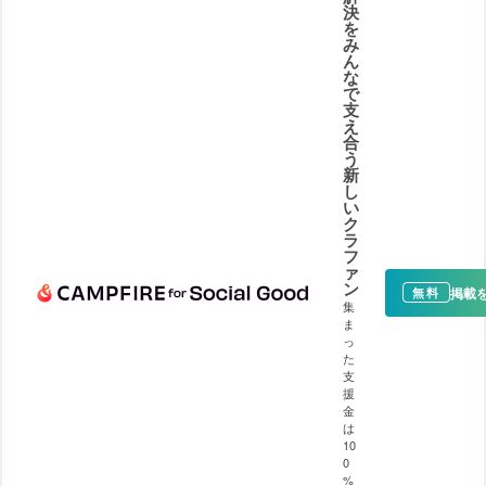
決
を
み
ん
な
で
支
え
合
う
新
し
い
ク
ラ
フ
ァ
ン
掲載
無料
集
ま
っ
た
支
援
金
は
10
0
%