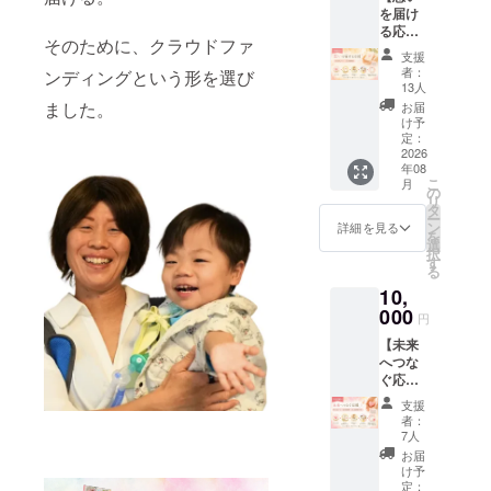
して、小さ
を届け
支援
る応
く生まれた
は、書
そのために、クラウドファ
援】お
籍の寄
子どもと家
支援
礼メー
贈や講
者：
ンディングという形を選び
族の声を届
ル、活
演活動
13人
動報告
など、
ける活動を
ました。
お届
このプ
命や家
け予
続けてい
ロジェ
族につ
定：
る。
クトに
2026
いて考
年08
共感
える
こ
月
し、想
きっか
の
2026年より
リ
いを込
けを広
タ
ー
めて応
講演活動を
げる活
ン
詳細を見る
を
援して
動に大
選
本格的にス
択
くださ
切に活
す
る
タート。
る方向
用させ
10,
けのプ
ていた
書籍『ちい
ランで
000
だきま
円
さなタカラ
す。 い
す。 活
【未来
モノ〜664g
ただい
動の様
へつな
たご支
子や寄
の命と
ぐ応
援は、
贈のご
NICU600
援】お
書籍の
報告
支援
礼メー
寄贈や
日〜』を通
は、
者：
ル、活
講演活
CAMPF
7人
して、「ど
動報
動など
IRE の
お届
んな命も、
告、お
に活用
活動報
け予
名前掲
させて
定：
告や
そのままで