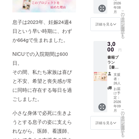
載（任
2026
いただ
SNSを
価値がある
年08
意） こ
きま
通して
こ
月
のプロ
こと」「家
す。 約
の
お届け
リ
ジェク
1冊分相
タ
いたし
族も自分の
息子は2023年、妊娠24週4
ー
トに共
当の書
ン
ます。
詳細を見る
を
人生を歩ん
感し、
籍寄贈
選
※応援の
日という早い時期に、わず
択
活動を
活動に
でいいこ
す
お気持
る
より深
もつな
か664gで生まれました。
ちに合
と」を伝え
3,0
く支え
がりま
わせて
ていきたい
てくだ
00
す。 活
お選び
円
さる方
NICUでの入院期間は600
動の様
いただ
と考えてい
書籍プ
向けの
子や寄
けるプ
る。
日。
ラン
プラン
贈のご
ランで
【書籍
です。
報告
す。
その間、私たち家族は喜び
１冊＋
いただ
は、
3000円
支援
サイ
いたご
CAMPF
の応援
者：
と不安、希望と喪失感が常
ン】 ・
支援
IRE の
26人
プラン
書籍
は、書
活動報
とリ
お届
に同時に存在する毎日を過
『ちい
籍の寄
告や
け予
ターン
さなタ
贈や講
定：
ごしました。
SNSを
内容は
カラモ
2026
演活動
通して
同一で
年09
ノ〜
などに
お届け
す。
こ
月
664gの
小さな身体で必死に生きよ
大切に
の
いたし
リ
命と
活用さ
タ
ます。
ー
うとする息子の姿に支えら
NICU60
せてい
ン
※応援の
詳細を見る
を
0日〜』
ただき
選
お気持
れながら、医師、看護師、
択
1冊 ・
ます。
す
ちに合
る
サイン
約3冊分
わせて