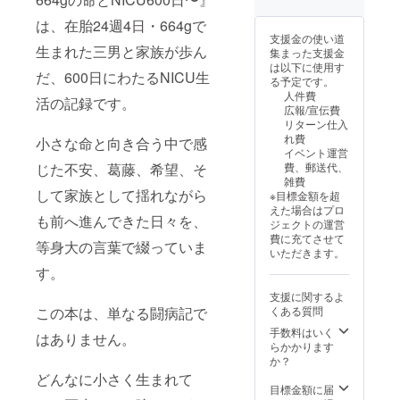
月頃予
深める
て、 ・
いる場
定／
は、在胎24週4日・664gで
一冊と
立ち止
所への
Zoom・
支援金の使い道
なるこ
まるこ
寄贈 な
アーカ
生まれた三男と家族が歩ん
集まった支援金
とを
と ・
どにご
イブ視
は以下に使用す
願って
家族と
活用い
聴あ
だ、600日にわたるNICU生
る予定です。
いま
して感
ただけ
り） ◆
人件費
す。 ま
じたこ
ます。
活の記録です。
オープ
広報/宣伝費
た、支
と ・
さら
ン
リターン仕入
援者の
医療や
に、オ
チャッ
れ費
小さな命と向き合う中で感
皆さま
支援と
ンライ
トへご
イベント運営
からい
のつな
ンまた
招待い
じた不安、葛藤、希望、そ
費、郵送代、
ただい
がり
は対面
たしま
雑費
た想い
・「自
にて講
す
して家族として揺れながら
※目標金額を超
も、
分を大
演を開
（LINE
えた場合はプロ
リーフ
切にす
催いた
オープ
も前へ進んできた日々を、
ジェクトの運営
レット
るこ
しま
ン
費に充てさせて
として
と」 に
す。 小
等身大の言葉で綴っていま
チャッ
いただきます。
書籍と
つい
さく生
ト使用
す。
一緒に
て、実
まれた
／匿名
お届け
体験を
命と家
参加
支援に関するよ
予定で
もとに
族の歩
可） ◆
この本は、単なる闘病記で
くある質問
す。 さ
お話し
みを通
ご希望
らに、
させて
して、
の方
手数料はいく
はありません。
オンラ
いただ
・立ち
は、備
らかかります
イン交
きま
止まる
考欄へ
か？
流会や
す。 医
こと
ご記入
どんなに小さく生まれて
オープ
療・福
・家族
いただ
目標金額に届
ン
祉・教
として