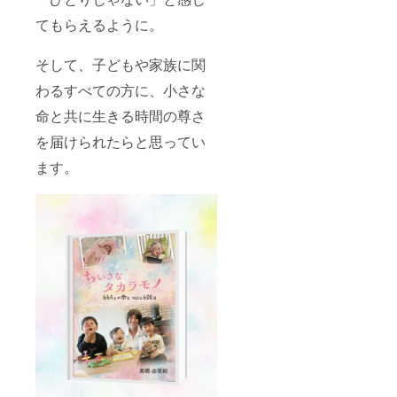
定／
ていた
す。 感
てもらえるように。
Zoom・
だきま
謝の気
アーカ
す） ◆
持ちを
イブ視
講演に
込め
そして、子どもや家族に関
聴あ
ついて
て、
り） ◆
講演は
メッ
わるすべての方に、小さな
オープ
2026年
セージ
命と共に生きる時間の尊さ
ン
10月以
動画も
チャッ
降、順
お届け
を届けられたらと思ってい
トへご
次日程
いたし
招待い
調整を
ます。
ます。
たしま
行わせ
講演形
す
ていた
式はオ
（LINE
だきま
ンライ
オープ
す。 講
ン・対
ン
演実施
面どち
チャッ
期限は
らもご
ト使用
2027年
相談可
／匿名
10月末
能で
参加
までと
す。
可） ◆
させて
（対面
感謝の
いただ
開催の
メッ
きま
場合
セージ
す。 ◆
は、地
動画を
事前打
域・日
お送り
ち合わ
程等を
します
せあり
含め個
（2026
(オンラ
別に調