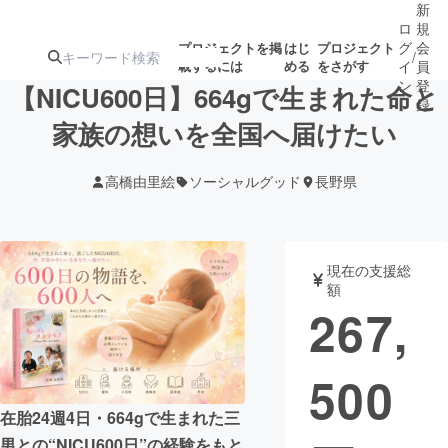
新
ロ
規
グ
会
プロジェクトを掲
はじ
プロジェクト
/
載するには
める
をさがす
イ
員
ン
登
【NICU600日】664gで生まれた命と
録
家族の想いを全国へ届けたい
人気のプロ
注目のリ
注目の新着プロ
募集終了が近いプ
もうすぐ公開
高橋由里絵
ソーシャルグッド
長野県
ジェクト
ターン
ジェクト
ロジェクト
されます
アート・写真
音楽
現在の支援総
額
267,
テクノロジー・ガジェット
ゲーム・サ
500
映像・映画
書籍・雑誌
在胎24週4日・664gで生まれた三
ビジネス・起業
チャレンジ
男との“NICU600日”の経験をもと