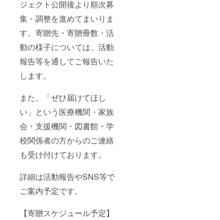
ジェクト公開後より順次募
た想い
(オンラ
・掲載
イン) ◆
集・調整を進めてまいりま
希望名
オープ
（活動
ン
す。寄贈先・寄贈冊数・活
報告に
チャッ
動の様子については、活動
てご紹
トへご
介／任
招待い
報告等を通してご報告いた
意・
たしま
ニック
す
します。
ネー
（LINE
ム・団
オープ
体名・
ン
また、「ぜひ届けてほし
屋号
チャッ
可）
ト使用
い」という医療機関・家族
／匿名
会・支援機関・図書館・学
参加
可） ◆
校関係者の方からのご連絡
感謝の
メッ
も受け付けております。
セージ
動画を
お送り
詳細は活動報告やSNS等で
します
◆ご希
ご案内予定です。
望の方
は、活
【寄贈スケジュール予定】
動報告
にてお