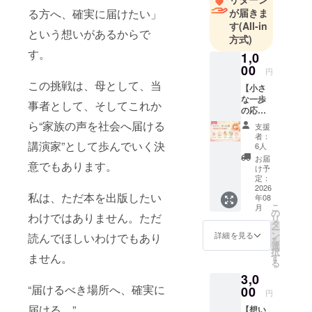
て、「立ち
が届きま
る方へ、確実に届けたい」
す
(All-in
止まって
という想いがあるからで
方式)
も、大丈
す。
1,0
夫。」とい
00
う想いを大
円
この挑戦は、母として、当
切にするよ
【小さ
な一歩
うになる。
事者として、そしてこれか
の応
援】お
ら“家族の声を社会へ届ける
支援
礼メー
現在は、長
者：
ル、活
講演家”として歩んでいく決
6人
野県リトル
動報告
お届
ベビーサー
意でもあります。
このプ
け予
ロジェ
定：
クル「ひめ
クトに
2026
りんごの
私は、ただ本を出版したい
年08
共感
こ
月
会」の活動
し、
の
わけではありません。ただ
リ
そっと
タ
を行いなが
ー
応援し
ン
詳細を見る
読んでほしいわけでもあり
ら、家族会
を
てくだ
選
択
さる方
運営、交流
ません。
す
る
向けの
会、写真
3,0
プラン
展、市民講
“届けるべき場所へ、確実に
です。
00
円
いただ
座などを通
届ける。”
【想い
いたご