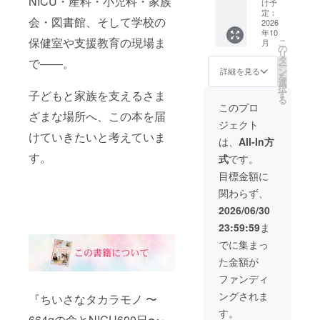
NICU・産科・小児科・家族
一冊と
ご記入
け予
援者の
として
書籍50
なるこ
定：
いただ
会・図書館、そして学校の
方々
いる場
冊＋
2026
とを
けまし
年10
へ、こ
所への
オープ
願って
たら幸
保健室や支援教育の現場ま
こ
月
の想い
寄贈 な
ン
いま
の
いです
リ
を広げ
どにご
チャッ
す。 ま
タ
で——。
ー
ていく
活用い
ト】 書
た、支
ン
詳細を見る
を
ことが
ただけ
籍『ち
援者の
選
択
できま
ます。
いさな
皆さま
す
子どもと家族を支えるさま
る
す。 小
さら
タカラ
からい
このプロ
さく生
に、オ
モノ〜
ざまな場所へ、この本を届
ただい
ジェクト
まれた
ンライ
664gの
た想い
けていきたいと考えていま
命とそ
ンまた
命と
も、
は、
All-In方
の家
は対面
NICU60
リーフ
す。
式
です。
族、そ
にて講
0日〜』
レット
して医
演を開
を50冊
として
目標金額に
療や支
催いた
お届け
書籍と
関わらず、
援に関
しま
いたし
一緒に
わる
す。 在
ます。
お届け
2026/06/30
方々
胎24週4
ご希望
予定で
23:59:59
ま
へ。 こ
日、
に応じ
す。 ◆
の本
664gで
て、 ・
オンラ
でに集まっ
が、少
生まれ
参加者
イン交
た金額が
しでも
た三男
への配
流会あ
心が軽
との600
布・関
り
ファンディ
くなる
日間の
係者へ
（2026
ングされま
『ちいさなタカラモノ 〜
きっか
NICUで
の共有
年10
けや、
の経験
・必要
月〜11
す。
664gの命とNICU600日〜』
理解を
を通し
として