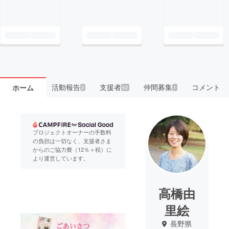
活動報告
支援者
仲間募集
コメント
ホーム
2
62
1
プロジェクトオーナーの手数料
の負担は一切なく、支援者さま
からのご協力費（12％＋税）に
より運営しています。
高橋由
里絵
長野県