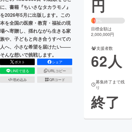
円
に、書籍『ちいさなタカラモノ』
まちづくり・地域活性化
を2026年5月に出版します。この
13%
本を全国の医療・教育・福祉の現
目標金額は
CAMPFIRE for Social Good
CAMPFIRE Creation
場へ寄贈し、揺れながら生きる家
2,000,000円
CAMPFIREふるさと納税
machi-ya
コミュニティ
族や、子どもと向き合うすべての
人へ、小さな希望を届けたい——
支援者数
62
人
そんな想いで挑戦します。
ポスト
シェア
LINEで送る
URLコピー
埋め込み
QRコード
募集終了まで残
り
終了