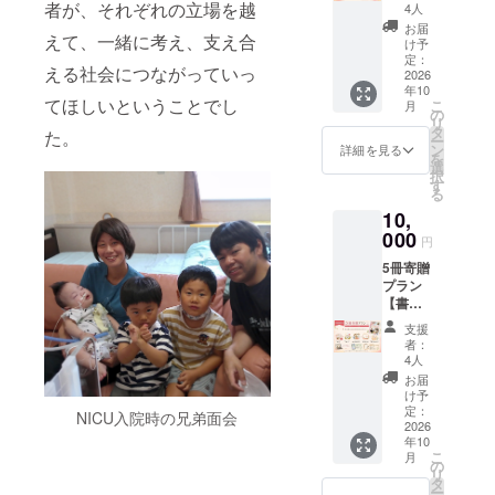
ライン
者が、それぞれの立場を越
・オー
中で、
4人
させて
交流
プン
少しで
いただ
お届
えて、一緒に考え、支え合
会】 あ
チャッ
も心が
け予
きま
なたの
トへの
定：
軽くな
す。
える社会につながっていっ
ご支援
2026
ご招待
るきっ
（備考
年10
で、書
この場
かけに
欄に掲
てほしいということでし
こ
月
籍『ち
は、本
の
なれば
載希望
リ
いさな
の感想
タ
嬉しい
た。
名をご
ー
タカラ
や日々
ン
です。
詳細を見る
記入く
を
モノ〜
感じて
選
2026年
ださ
択
664gの
いるこ
す
9月〜10
い。
る
命と
と、子
月頃よ
ニック
10,
NICU60
育ての
り順次
ネー
0日〜』
000
ことな
発送予
ム・企
円
を1冊、
どを、
定
業名も
5冊寄贈
必要と
安心し
可能で
プラン
してい
て言葉
す）
【書籍5
る場所
にでき
冊寄贈
へお届
る“つな
支援
＋オン
けしま
がりの
者：
ライン
す。 小
場”とし
4人
交流会
さく生
て大切
お届
＋オー
まれた
に育て
け予
プン
命とそ
定：
ていき
NICU入院時の兄弟面会
チャッ
2026
の家
たいと
年10
ト】 あ
族、そ
思って
こ
月
なたの
して医
の
いま
リ
ご支援
療や支
タ
す。 無
ー