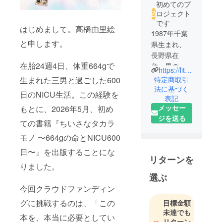
初めてのプ
ロジェクト
です
はじめまして。高橋由里絵
1987年千葉
と申します。
県生まれ、
長野県在
在胎24週4日、体重664gで
住。男の子3
https://lit.link/yuriebeyourself
人の母。
特定商取引
生まれた三男と過ごした600
2023年、第
法に基づく
日のNICU生活。この経験を
表記
三子を妊娠
メッセー
もとに、2026年5月、初め
24週4日・
ジを送る
664gで出
ての書籍『ちいさなタカラ
産。NICU・
モノ 〜664gの命とNICU600
GCUでの600
日〜』を出版することにな
日間の入院
リターンを
生活を経験
りました。
する。
選ぶ
今回クラウドファンディン
小さく生ま
グに挑戦するのは、「この
目標金額
れた命との
未達でも
本を、本当に必要としてい
日々を通し
リターン