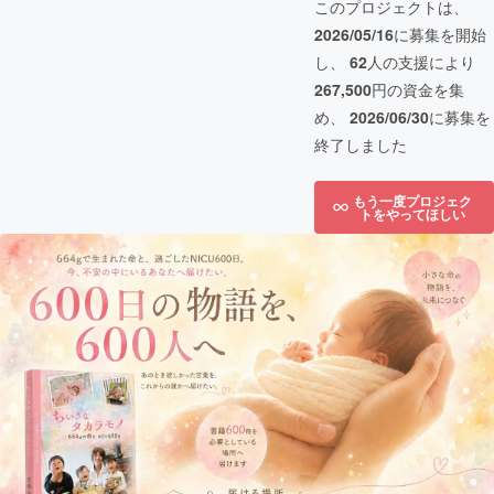
このプロジェクトは、
2026/05/16
に募集を開始
し、
62
人の支援により
267,500
円の資金を集
め、
2026/06/30
に募集を
終了しました
もう一度プロジェク
トをやってほしい