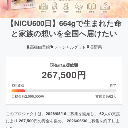
【NICU600日】664gで生まれた命
と家族の想いを全国へ届けたい
高橋由里絵
ソーシャルグッド
長野県
現在の支援総額
267,500
円
終了
13
%達成
目標金額
2,000,000
円
支援者数
62
人
このプロジェクトは、
2026/05/16
に募集を開始し、
62
人の支援
により
267,500
円の資金を集め、
2026/06/30
に募集を終了しま
した