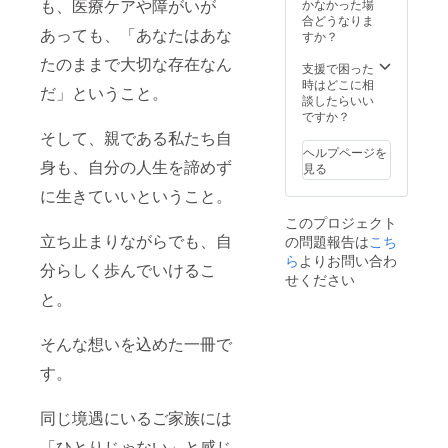
けます
も、医療ケアや障がいが
かなかった場
チャッ
育・子
感じた
・寄贈
合どうなりま
あっても、「あなたはあな
トを通
育て支
こと
に込め
すか？
して、
援な
・医療
た想い
たのままで大切な存在なん
活動を
ど、さ
や支援
・掲載
支援で困った
継続的
まざま
とのつ
希望名
時はどこに相
だ」ということ。
に見
な場で
ながり
（活動
談したらいい
守って
ご活用
・「自
報告に
ですか？
いただ
いただ
分を大
てご紹
そして、親である私たち自
けま
けま
切にす
介／任
ヘルプページを
す。 感
す。 講
るこ
意・
身も、自分の人生を諦めず
見る
謝の気
演形式
と」 を
ニック
持ちを
はオン
お届け
に生きていいということ。
ネーム
込め
ライ
しま
可）
このプロジェクト
て、
ン・対
す。 オ
立ち止まりながらでも、自
の問題報告は
メッ
面どち
ンライ
こち
セージ
らもご
ン交流
ら
よりお問い合わ
分らしく歩んでいけるこ
動画も
相談可
会や
せください
お届け
能で
オープ
と。
いたし
す。
ン
ます。
（対面
チャッ
◆オン
開催の
トを通
そんな想いを込めた一冊で
ライン
場合
して、
交流会
は、地
活動を
す。
あり
域・日
継続的
（2026
程等を
に見
同じ境遇にいるご家族には
年10
含め個
守って
月〜11
別に調
いただ
「ひとりじゃない」と感じ
月頃予
整させ
けま