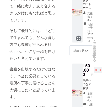
方々
として
が続く
さなタ
パート
へ、こ
書籍と
限り、
て一緒に考え、支え合える
カラモ
ナープ
の想い
一緒に
ご参加
ノ〜
ラン
を広げ
きっかけにもなればと思っ
お届け
いただ
支援
664gの
【講演
ていく
予定で
けま
者：
命と
開催＋
ています。
ことが
す。 ◆
0人
す。
NICU60
書籍30
できま
オンラ
（LINE
お届
0日〜』
冊】 書
す。 小
イン交
け予
オープ
そして最終的には、「どこ
を10
籍『ち
さく生
定：
流会あ
ン
冊、必
いさな
2026
まれた
り
チャッ
で生まれても、どんな育ち
年10
要とし
タカラ
命とそ
（2026
トを使
こ
月
ている
モノ〜
の家
の
年10
用しま
方でも尊厳が守られる社
リ
場所へ
664gの
族、そ
タ
月〜11
す。
ー
お届け
命と
して医
ン
月頃予
詳細を見る
会」へ、小さな一歩を届け
LINEア
を
しま
NICU60
療や支
選
定／
カウン
択
す。 10
0日〜』
たいと考えています。
援に関
す
Zoom・
トが必
る
冊とい
を30冊
わる
アーカ
要です
150
う形で
お届け
方々
イブ視
／匿名
書籍を出版するだけではな
届けて
いたし
,00
へ。 こ
聴あ
参加
残り6
いただ
ます。
の本
0
り） ◆
可）
円
く、本当に必要としている
くこと
ご希望
が、少
ご希望
2026年
で、複
に応じ
未来へ
しでも
の方
9月〜10
場所へ丁寧に届けることを
数の現
て、 ・
つなぐ
心が軽
は、備
月頃よ
場や、
参加者
講演
くなる
考欄へ
大切にしたいと思っていま
り順次
より多
への配
パート
きっか
「寄贈
発送予
支援
くのご
布・関
ナープ
けや、
す。
に込め
定
者：
家族・
係者へ
ラン
理解を
た想
0人
医療
の共有
【講演
深める
い」を
お届
者・支
・必要
開催＋