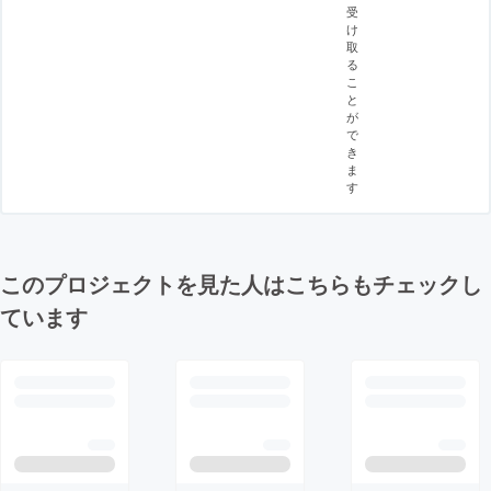
受
け
取
る
こ
と
が
で
き
ま
す
このプロジェクトを見た人はこちらもチェックし
ています