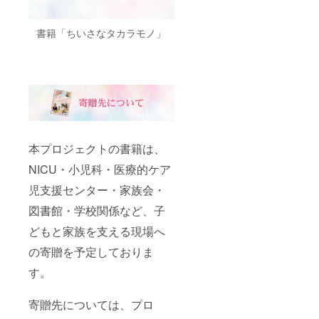
年9月〜
イン) ◆
整させ
10月頃
ご希望
ていた
書籍「ちいさなタカラモノ」
予定）
の方
だきま
・収録
は、活
す） ◆
時間：
動報告
講演に
約2〜3
にてお
ついて
分 ・提
名前を
講演は
供方
ご紹介
2026年
法：ご
いたし
10月以
登録い
ます
降、順
ただい
（任意
次日程
たメー
／ニッ
調整を
本プロジェクトの書籍は、
ルアド
クネー
行わせ
レス宛
ム・団
ていた
NICU・小児科・医療的ケア
に、視
体名・
だきま
聴用
屋号
す。 講
児支援センター・家族会・
URLを
可）
演実施
お送り
期限は
図書館・学校関係など、子
します
2027年
◆ご希
10月末
どもと家族を支える現場へ
望の方
までと
の寄贈を予定しておりま
は、備
させて
考欄へ
いただ
す。
ご記入
きま
いただ
す。 ◆
けます
事前打
寄贈先については、プロ
・寄贈
ち合わ
に込め
せあり