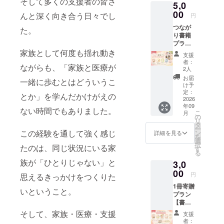
そして多くの支援者の皆さ
5,0
入り 在
相当の
お選び
胎24週4
00
書籍寄
いただ
んと深く向き合う日々でし
円
日、
贈活動
けるプ
つなが
664gで
た。
にもつ
ランで
り書籍
生まれ
ながり
す。
プラン
た三男
ます。
1000円
【オー
家族として何度も揺れ動き
との600
活動の
の応援
支援
プン
日間の
様子や
プラン
者：
ながらも、「家族と医療が
チャッ
NICUで
寄贈の
2人
とリ
トへの
の経験
ご報告
ターン
お届
一緒に歩むとはどういうこ
ご招待
をもと
は、
け予
内容は
＋書籍1
に、家
定：
CAMPF
同一で
とか」を学んだかけがえの
冊】 ・
2026
族とし
IRE の
す。
年09
書籍
て感じ
活動報
ない時間でもありました。
こ
月
『ちい
たこと
の
告や
リ
さなタ
や見つ
タ
SNSを
ー
カラモ
この経験を通して強く感じ
けた想
ン
通して
詳細を見る
を
ノ〜
いを
選
お届け
択
たのは、同じ状況にいる家
664gの
綴った
す
いたし
る
命と
一冊で
ます。
族が「ひとりじゃない」と
3,0
NICU60
す。 う
※ご希望
0日〜』
00
まくい
の方
円
思えるきっかけをつくりた
1冊 ・
かない
は、活
1冊寄贈
サイン
日や、
動報告
いということ。
プラン
入り ・
立ち止
や寄贈
【書籍1
オリジ
まって
一覧へ
冊寄贈
ナルし
しまう
そして、家族・医療・支援
お名前
支援
＋オン
おり
時間の
を掲載
者：