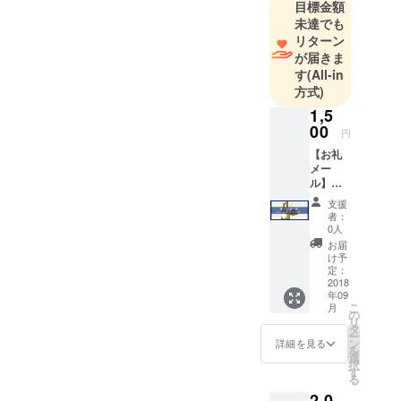
目標金額
んの活動を
未達でも
応援させて
リターン
いただいて
が届きま
います。
す
(All-in
方式)
http://日本
1,5
ちゃんこ協
00
円
会.com
【お礼
メー
ル】＋
【お好
支援
きなド
者：
リンク
0人
無料券3
お届
枚】 ①
け予
事務局
定：
からお
2018
年09
礼の
こ
月
メール
の
リ
を送付
タ
ー
させて
ン
詳細を見る
を
いただ
選
択
きま
す
る
す。 ②
2,0
お好き