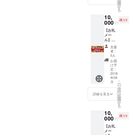
を
事務局
定のご
選
択
からお
住所へ
す
る
礼の
郵送で
10,
メール
お届け
残り5
を送付
000
させて
円
させて
いただ
【お礼
いただ
きま
メー
きま
す。 ※
ル】＋
す。 ②
有効期
【限定
お好き
間 2018
支援
１万円
なちゃ
年10月
者：
ちゃん
んこ5杯
13日、
0人
こ鍋
分のチ
14日の
お届
~meat~
ケット
イベン
け予
1杯引換
（4800
定：
ト開催
券】 ①
2018
円相
期間中
年09
事務局
当） ※
のみ ※
こ
月
からお
2018年
の
余った
リ
礼の
9月末ご
タ
チケッ
ー
メール
ろに指
ン
トの払
詳細を見る
を
を送付
定のご
選
い戻し
択
させて
住所へ
す
などは
る
いただ
郵送で
致しか
10,
きま
お届け
ねます
残り5
す。
000
させて
のでご
円
②CAM
いただ
注意く
【お礼
PFIRE
きま
ださ
メー
限定！
す。 ※
い。 ③