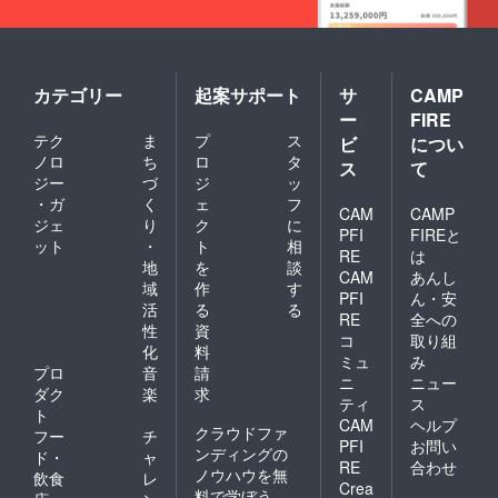
い戻し
13日、
などは
14日の
致しか
イベン
ねます
ト開催
のでご
期間中
カテゴリー
起案サポート
サ
CAMP
注意く
のみ ※
ー
FIRE
ださ
余った
テク
ま
プ
ス
い。 ③
ビ
につい
チケッ
当日会
トの払
ノロ
ち
ロ
タ
ス
て
場で配
い戻し
ジー
づ
ジ
ッ
布され
などは
・ガ
く
ェ
フ
るパン
CAM
CAMP
致しか
ジェ
り
ク
に
フレッ
ねます
PFI
FIREと
ット
・
ト
相
トにタ
のでご
RE
は
ニマチ
地
を
談
注意く
CAM
あんし
とし
ださ
域
作
す
PFI
ん・安
て、貴
い。
活
る
る
社のお
RE
全への
性
資
名前を
コ
取り組
化
料
印字し
ミュ
み
ます ※
プロ
音
請
ニ
ニュー
会員登
ダク
楽
求
ティ
ス
録され
ト
CAM
ヘルプ
たご本
クラウドファ
フー
チ
人様の
PFI
お問い
ンディングの
ド・
ャ
所属し
RE
合わせ
ノウハウを無
飲食
レ
ている
Crea
料で学ぼう
会社名