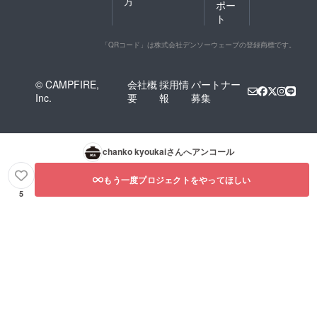
方
ポー
ンク5杯
ト
無料チ
ケット
（2750
「QRコード」は株式会社デンソーウェーブの登録商標です。
円相
当） ※
2018年
© CAMPFIRE,
会社概
採用情
パートナー
9月末ご
Inc.
要
報
募集
ろに指
定のご
住所へ
郵送で
お届け
chanko kyoukai
さんへアンコール
させて
いただ
きま
もう一度プロジェクトをやってほしい
す。 ※
5
有効期
間 2018
年10月
13日、
14日の
イベン
ト開催
期間中
のみ ※
余った
チケッ