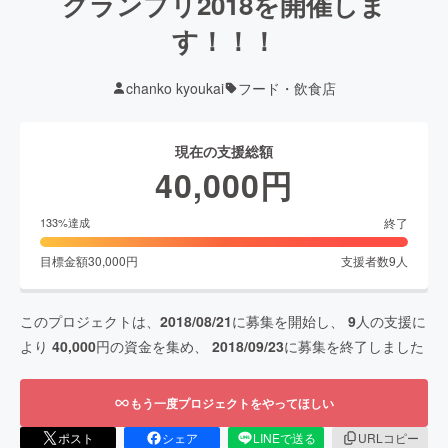
グランプリ2018を開催しま
す！！！
chanko kyoukai
フード・飲食店
現在の支援総額
40,000
円
終了
133
%達成
目標金額
30,000
円
支援者数
9
人
このプロジェクトは、
2018/08/21
に募集を開始し、
9
人の支援に
より
40,000
円の資金を集め、
2018/09/23
に募集を終了しました
もう一度プロジェクトをやってほしい
ポスト
シェア
LINEで送る
URLコピー