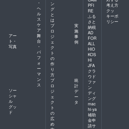
・
ン
郵送で
考え方
PFI
ヘ
お届け
グ
クッ
RE
させて
ル
と
キーポ
ふる
いただ
ス
は
リシー
さと
きま
ケ
プ
実
納税
す。 ※
ア
ロ
施
有効期
AD
アー
舞
ジ
事
間 2018
FOR
ト・
台
年10月
ェ
例
ALL
13日、
写真
・
ク
HIO
14日の
パ
ト
KOS
イベン
フ
の
ト開催
HI
ォ
作
期間中
JFA
ー
のみ ※
り
クラ
余った
マ
方
ウド
チケッ
ン
プ
統
ファ
トの払
ス
ロ
計
い戻し
ン
ソー
ジ
デ
などは
ディ
シャ
致しか
ェ
ー
ング
ねます
ル
ク
タ
mac
のでご
グッ
ト
hi-ya
注意く
ド
の
補助
ださ
広
い。 ⑤
金申
め
お好き
請サ
なドリ