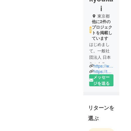
i
東京都
他に2件の
プロジェク
トを掲載し
ています
はじめまし
て。一般社
団法人 日本
ちゃんこ協
https://www.facebook.com/nihonchankokyokai/
会です。
https://twitter.com/Chanko_Kyokai?ref_src=twsrc%5Etfw&ref_url=http%3A%2F%2Fxn--28j1a4gsc838sqkfqo0b0ec.com%2F
「相撲のお
メッセー
いしい と た
ジを送る
のしいを世
界に」を合
言葉に、全
リターンを
国のちゃん
こ屋さん、
選ぶ
引退された
元お相撲さ