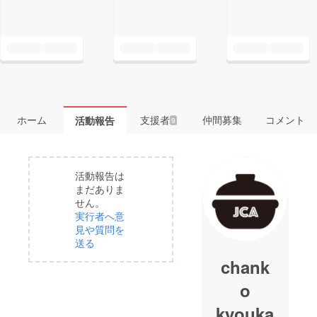
ホーム
支援者
仲間募集
コメント
活動報告
9
活動報告は
まだありま
せん。
実行者へ意
見や質問を
送る
chank
o
kyouka