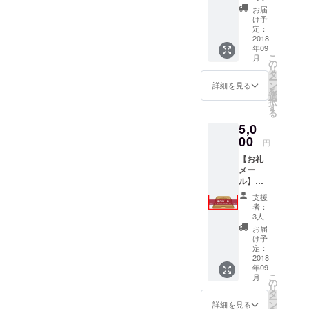
こ無料
可）を
クチ
お届
券5杯
掲載さ
ケット
け予
分】＋
せてい
定：
の払い
【お好
2018
ただき
戻しな
年09
きなド
ます。
どは致
こ
月
リンク
※有効期
の
しかね
リ
無料券1
間 2019
タ
ますの
ー
枚】 ①
年9月末
ン
でご注
詳細を見る
を
事務局
まで ※
選
意くだ
択
からお
会員登
す
さい。
る
礼の
録され
5,0
メール
たご本
を送付
00
人様の
円
させて
みご利
【お礼
いただ
用にな
メー
きま
れま
ル】＋
す。 ②
す。 ※
【お好
お好き
任意の
支援
きな
なちゃ
名前に
者：
ちゃん
んこ5杯
関して
3人
こ無料
分のチ
は2018
お届
券8杯
ケット
年9月末
け予
分】＋
（3000
定：
までご
【お好
2018
円相
連絡し
年09
きなド
当） ※
ます。
こ
月
リンク
2018年
の
リ
無料券2
9月末ご
タ
ー
枚】 ①
ろに指
ン
詳細を見る