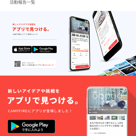
活動報告一覧
んこ鍋
致しか
~meat~
ねます
または
のでご
~seafo
注意く
od~1杯
ださ
の引き
い。 ④
換え券
お好き
となり
なドリ
ます。
ンク5杯
※有効期
無料チ
間 2018
ケット
年10月
（2750
13日、
円相
14日の
当） ※
イベン
2018年
ト開催
9月末ご
期間
ろに指
中、各
定のご
日17時
住所へ
までに
郵送で
会場で
お届け
お引き
させて
換えく
いただ
ださ
きま
い。 ※
す。 ※
余った
有効期
チケッ
間 2018
トの払
年10月