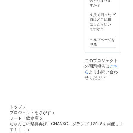
合どうなりま
トの払
らかを
（4800
すか？
い戻し
会場内
円相
などは
でお食
当） ※
支援で困った
致しか
事いた
2018年
時はどこに相
ねます
だけま
9月末ご
談したらいい
のでご
す。＜
ろに指
ですか？
注意く
内容は
定のご
ださ
追って
住所へ
い。
ヘルプページを
お知ら
郵送で
見る
せいた
お届け
します
させて
ので、
いただ
このプロジェクト
おたの
きま
の問題報告は
こち
しみに
す。 ※
＞ ※
ら
よりお問い合わ
有効期
2018年
間 2018
せください
9月末ご
年10月
ろに指
13日、
定のご
14日の
住所へ
イベン
郵送で
ト開催
お届け
期間中
トップ
>
させて
のみ ※
プロジェクトをさがす
>
いただ
余った
フード・飲食店
>
きま
チケッ
す。 ※
ちゃんこの祭典再び！CHANKO-1グランプリ2018を開催しま
トの払
特製1万
い戻し
す！！！
>
円ちゃ
などは