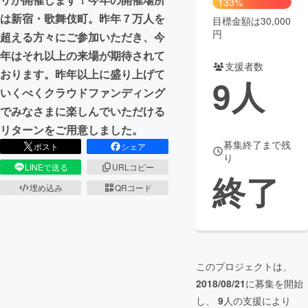
133%
は新宿・歌舞伎町。昨年７万人を
目標金額は30,000
まちづくり・地域活性化
円
超える方々にご参加いただき、今
年はそれ以上の来場が期待されて
支援者数
CAMPFIRE for Social Good
CAMPFIRE Creation
おります。昨年以上に盛り上げて
9
人
CAMPFIREふるさと納税
machi-ya
コミュニティ
いくべくクラウドファンディング
でみなさまに楽しんでいただける
リターンをご用意しました。
募集終了まで残
ポスト
シェア
り
LINEで送る
URLコピー
終了
埋め込み
QRコード
このプロジェクトは、
2018/08/21
に募集を開始
し、
9
人の支援により