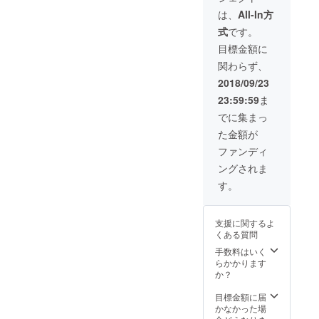
ので、
会場で
注意く
【お好
お名前
特製1万
は、
All-In方
お引き
ださ
きな
を印字
円ちゃ
換えく
い。
式
です。
ちゃん
します
んこ鍋
ださ
こ無料
※会員登
~meat~
目標金額に
い。 ※
券8杯
録され
との引
余った
関わらず、
分】＋
たご本
き換え
チケッ
【お好
人様の
はでき
2018/09/23
トの払
きなド
みご利
ませ
い戻し
23:59:59
ま
リンク
用にな
ん。 ※
などは
無料券5
れま
有効期
でに集まっ
致しか
枚】 ①
す。 ※
間 2018
ねます
た金額が
事務局
任意の
年10月
のでご
からお
名前に
13日、
ファンディ
注意く
礼の
関して
14日の
ださ
ングされま
メール
は2018
イベン
い。
を送付
年9月末
ト開催
す。
させて
までご
期間
いただ
連絡し
中、各
きま
決定さ
日17時
支援に関するよ
す。 ②
せてい
までに
くある質問
限定１
ただき
会場で
万円
ます。
手数料はいく
お引き
ちゃん
③お好
らかかります
換えく
こ鍋の
きな
か？
ださ
meatま
ちゃん
い。 ※
たは
こ8杯分
目標金額に届
余った
seafoo
のチ
かなかった場
チケッ
dのどち
ケット