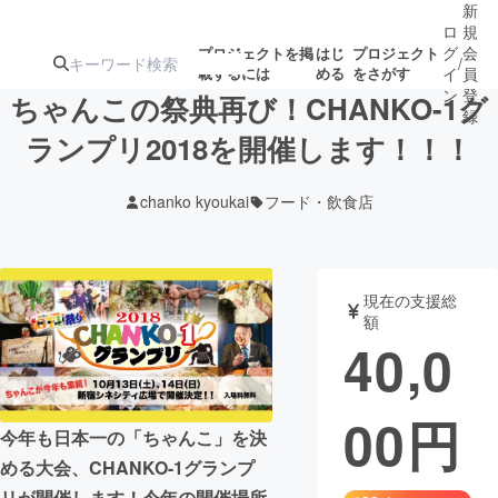
新
ロ
規
グ
会
プロジェクトを掲
はじ
プロジェクト
/
載するには
める
をさがす
イ
員
ン
登
ちゃんこの祭典再び！CHANKO-1グ
録
ランプリ2018を開催します！！！
人気のプロ
注目のリ
注目の新着プロ
募集終了が近いプ
もうすぐ公開
chanko kyoukai
フード・飲食店
ジェクト
ターン
ジェクト
ロジェクト
されます
アート・写真
音楽
現在の支援総
額
40,0
テクノロジー・ガジェット
ゲーム・サ
00
円
映像・映画
書籍・雑誌
今年も日本一の「ちゃんこ」を決
める大会、CHANKO-1グランプ
ビジネス・起業
チャレンジ
リが開催します！今年の開催場所