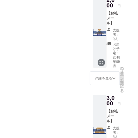
なドリ
00
円
ンク3杯
【お礼
分（最
メー
大1650
ル】＋
円相
【後援
当） ※
支援
会とし
2018年
者：
てHPに
9月末ご
0人
掲載】
ろに指
お届
①事務
定のご
け予
局から
住所へ
定：
お礼の
2018
郵送で
年09
メール
お届け
こ
月
を送付
させて
の
リ
させて
いただ
タ
ー
いただ
きま
ン
詳細を見る
を
きま
す。 ※
選
択
す。
有効期
す
る
②日本
間 2018
3,0
ちゃん
年10月
こ協会
00
13日、
円
公式HP
14日の
【お礼
に「後
イベン
メー
援会」
ト開催
ル】＋
として
期間中
【お好
お名前
のみ ※
支援
きな
（任意
余った
者：
ちゃん
の名前
ドリン
5人