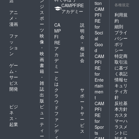
店
ン
tion
のみご
各種規定
CAMPFIRE
ジ
CAM
利用に
アカデミー
アニ
ス
なれま
利用規
PFI
メ・
ポ
す。プ
約
RE
漫画
ー
ロジェ
CA
説
細則
for
クト終
ツ
MP
明
プライ
Soci
了後、
ファ
映
FI
会
バシー
al
ご連絡
ッ
像
RE
・
ポリ
し2018
Goo
ショ
・
ア
相
年9月末
シー
d
ン
映
まで決
カ
談
特定商
CAM
定させ
画
デ
会
取引法
PFI
ていた
ゲー
書
ミ
に基づ
RE
だきま
ム・
籍
ー
く表記
for
す。 ④
サー
・
と
お好き
情報セ
Ente
ビス
雑
は
なちゃ
キュリ
rtain
開発
誌
んこ8杯
ク
サ
ティ方
men
分のチ
出
ラ
ポ
針
t
ケット
版
ウ
ー
反社基
CAM
（4800
ビジ
ビ
ド
ト
円相
本方針
PFI
ネ
ュ
フ
サ
当） ※
カスタ
RE
ス・
ー
2018年
ァ
ー
マーハ
for
9月末ご
起業
テ
ン
ビ
ラスメ
Spor
ろに指
ィ
デ
ス
ントに
ts
定のご
ー
ィ
対する
住所へ
CAM