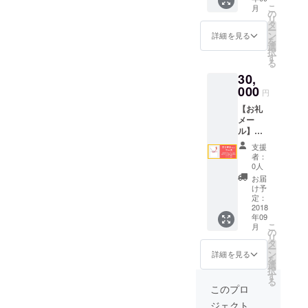
＜内容
円ちゃ
※ 2018
い戻し
こ
月
ちゃん
は追っ
の
んこ鍋
年9月末
などは
リ
こ無料
てお知
タ
~meat~
ごろに
致しか
ー
券8杯
らせい
ン
の引き
詳細を見る
指定の
ねます
を
分】＋
たしま
選
換え券
ご住所
のでご
択
【お好
すの
す
となり
へ郵送
注意く
る
きなド
で、お
ますの
でお届
ださ
30,
リンク
たのし
で、特
けさせ
い。
無料券5
000
みに＞
製1万円
ていた
円
枚】 ①
※ 2018
ちゃん
だきま
【お礼
事務局
年9月末
こ鍋
す。 ※
メー
からお
ごろに
~seafo
有効期
ル】＋
礼の
指定の
od~との
間 2018
【限定
メール
ご住所
引き換
年10月
支援
１万円
を送付
へ郵送
えはで
者：
13日、
ちゃん
させて
でお届
0人
きませ
14日の
こ鍋
いただ
けさせ
ん。 ※
お届
イベン
~meat~
きま
ていた
け予
有効期
ト開催
または
す。 ②
定：
だきま
間 2018
期間中
~seafo
2018
当日会
す。 ※
年10月
のみ ※
年09
od~1杯
場で配
特製1万
13日、
余った
こ
月
引換
布され
の
円ちゃ
14日の
チケッ
リ
券】
るパン
タ
んこ鍋
イベン
トの払
ー
【当日
フレッ
ン
~seafo
詳細を見る
ト開催
い戻し
を
のパン
トにタ
選
od~の引
期間
などは
択
フレッ
ニマチ
す
き換え
中、各
致しか
る
トに貴
とし
券とな
このプロ
日17時
ねます
社名印
て、あ
ります
までに
のでご
ジェクト
字】＋
なたの