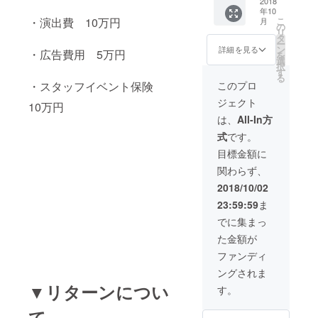
らかじ
2018
年10
めこち
・演出費 10万円
こ
月
ら側が
の
リ
指定す
タ
ー
る最前
ン
詳細を見る
・広告費用 5万円
を
列にて
選
択
当イベ
す
る
ントに
・スタッフイベント保険
このプロ
参加で
ジェクト
きま
10万円
す。
は、
All-In方
式
です。
目標金額に
関わらず、
2018/10/02
23:59:59
ま
でに集まっ
た金額が
ファンディ
ングされま
▼リターンについ
す。
て