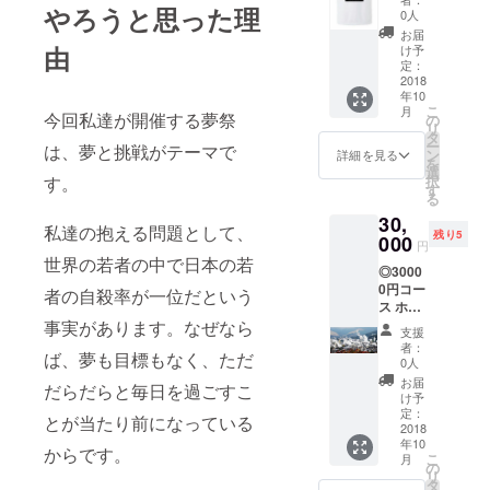
やろうと思った理
＋
0人
ジョー
お届
くんオ
由
け予
リジナ
定：
ルTシャ
2018
年10
ツ＋
こ
月
トート
今回私達が開催する夢祭
の
リ
バッ
タ
ー
は、夢と挑戦がテーマで
グ…30
ン
詳細を見る
を
人 ※指
選
択
す。
定席チ
す
る
ケット
30,
につき
私達の抱える問題として、
残り5
まして
000
円
は、会
世界の若者の中で日本の若
◎3000
場前列
0円コー
にてイ
者の自殺率が一位だという
ス ホテ
ベント
ル宿泊
事実があります。なぜなら
参加で
支援
券＋
きま
者：
ば、夢も目標もなく、ただ
トート
す。 ※T
0人
バッグ
シャツ
お届
だらだらと毎日を過ごすこ
＋打ち
のサイ
け予
上げ参
ズにつ
定：
とが当たり前になっている
加権＋
2018
きまし
年10
別府マ
ては、
からです。
こ
月
ニアと
こちら
の
リ
行く別
側から
タ