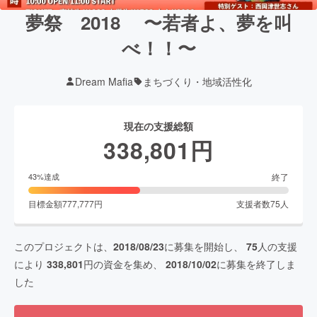
夢祭 2018 〜若者よ、夢を叫
べ！！〜
Dream Mafia
まちづくり・地域活性化
現在の支援総額
338,801
円
終了
43
%達成
目標金額
777,777
円
支援者数
75
人
このプロジェクトは、
2018/08/23
に募集を開始し、
75
人の支援
により
338,801
円の資金を集め、
2018/10/02
に募集を終了しま
した