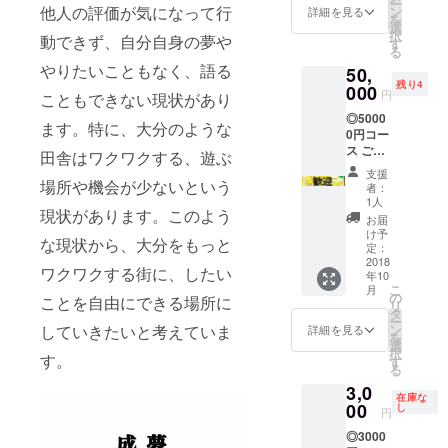
ー
府観光
メール
他人の評価が気になって行
ン
詳細を見る
を
案内…5
にてご
選
択
動できず、自分自身の夢や
人
相談さ
す
る
せてい
やりたいこともなく、語る
50,
ただき
残り4
000
ます。
円
こともできない現状があり
◎5000
ます。特に、大分のような
0円コー
ス ご飯
田舎はワクワクする、遊ぶ
付き観
支援
光案内
場所や機会が少ないという
者：
＋トー
1人
現状があります。このよう
トバッ
お届
グ＋別
け予
な現状から、大分をもっと
府市内
定：
ホテル
2018
ワクワクする街に、したい
年10
二泊＋
こ
月
滞在中
の
ことを自由にできる場所に
リ
の食費
タ
ー
＋打ち
ン
していきたいと考えていま
詳細を見る
を
上げ参
選
択
加権 …
す。
す
る
5人
3,0
在庫な
00
し
円
◎3000