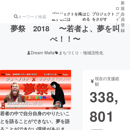
新
ロ
規
グ
会
プロジェクトを掲
はじ
プロジェクト
/
載するには
める
をさがす
イ
員
ン
登
夢祭 2018 〜若者よ、夢を叫
録
べ！！〜
人気のプロ
注目のリ
注目の新着プロ
募集終了が近いプ
もうすぐ公開
Dream Mafia
まちづくり・地域活性化
ジェクト
ターン
ジェクト
ロジェクト
されます
アート・写真
音楽
現在の支援総
額
338,
テクノロジー・ガジェット
ゲーム・サ
801
映像・映画
書籍・雑誌
若者の中で自分自身のやりたいこ
とを語ることができない、夢を語
ビジネス・起業
チャレンジ
ることができない現状がありま