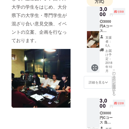
方式)
ます。
大学の学生をはじめ、大分
3,0
残り50
00
県下の大学生・専門学生が
円
イベントに
◎3000
混ざり合い意見交換、イベ
関してのお
円Aコー
問い合わせ
ス
ントの立案、企画を行なっ
ジョー
は、
支援
ております。
くんの
者：
yumefes201
著書
0人
【瞬発
8@gmail.co
お届
力の高
け予
m までお願
め方】
定：
い致しま
＋主催
2018
年10
者から
す。
こ
月
のお礼
の
リ
の手
タ
ー
紙…50
ン
詳細を見る
を
人 ※本
選
択
に関し
す
る
ては、
3,0
当日手
残り20
渡しと
00
円
なりま
◎3000
す。お
円Cコー
礼の手
ス 当イ
紙に関
ベント
しては
支援