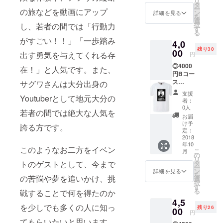
リ
特産品
タ
ー
の旅などを動画にアップ
の内容
ン
詳細を見る
を
に関し
選
択
し、若者の間では「行動力
ては、
す
る
届いて
がすごい！！」「一歩踏み
4,0
からの
残り30
お楽し
00
出す勇気を与えてくれる存
円
みで
◎4000
す。あ
在！」と人気です。また、
円Bコー
らかじ
ス
めご了
サグワさんは大分出身の
ジョー
承くだ
支援
Youtuberとして地元大分の
くんオ
さい。
者：
リジナ
※当リ
0人
若者の間では絶大な人気を
ルTシャ
ターン
お届
ツ or
に関し
け予
誇る方です。
トート
ては、
定：
バッ
2018
販売元
年10
グ…30
の許可
このようなお二方をイベン
こ
月
人 ※T
を得た
の
リ
シャツ
上でリ
タ
トのゲストとして、今まで
ー
のサイ
ターン
ン
詳細を見る
を
ズにつ
の苦悩や夢を追いかけ、挑
登録、
選
択
きまし
販売を
す
る
戦することで何を得たのか
ては、
いたし
4,5
こちら
ており
を少しでも多くの人に知っ
残り26
側から
00
ます
円
メール
てもらいたいと思います。