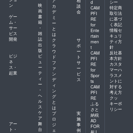
ア
相
シー
d
ン
映
カ
談
特定商
CAM
画
デ
会
取引法
PFI
ゲー
書
ミ
に基づ
RE
ム・
籍
ー
く表記
for
サー
・
と
情報セ
Ente
ビス
雑
は
キュリ
rtain
開発
誌
ク
サ
ティ方
men
出
ラ
ポ
針
t
版
ウ
ー
反社基
CAM
ビジ
ビ
ド
ト
本方針
PFI
ネ
ュ
フ
サ
カスタ
RE
ス・
ー
ァ
ー
マーハ
for
起業
テ
ン
ビ
ラスメ
Spor
ィ
デ
ス
ントに
ts
ー
ィ
対する
CAM
・
ン
考え方
PFI
ヘ
グ
クッ
RE
ル
と
キーポ
ふる
ス
は
リシー
さと
ケ
プ
実
納税
ア
ロ
施
AD
アー
舞
ジ
事
FOR
ト・
台
ェ
例
ALL