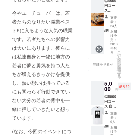
◎4500
にてご
円コー
相談さ
ス
せてい
今やユーチューバーは、若
ジョー
ただき
支援
くん、
ます。
者たちのなりたい職業ベス
者：
サグワ
24人
くんが
ト5に入るような人気の職業
お届
参加す
け予
です。若者たちへの影響力
るイベ
定：
ント後
2018
は大いにあります。彼らに
年10
の打ち
こ
月
上げに
の
は私達自身と一緒に地方の
リ
参加で
タ
ー
きる権
ン
若者に夢と勇気を持つ人た
詳細を見る
を
利…50
選
択
人 ※こ
ちが増えるきっかけを提供
す
る
のコー
し、熱い想いは持っている
5,0
スには
残り30
チケッ
00
円
にも関わらず行動できてい
トは付
◎5000
属して
ない大分の若者の背中を一
円コー
おりま
ス 自由
せん。
緒に押していきたいと想っ
席チ
イベン
支援
ケット
トに参
ています。
者：
＋
加希望
0人
ジョー
の場合
お届
くんオ
(なお、今回のイベントにつ
は別リ
け予
リジナ