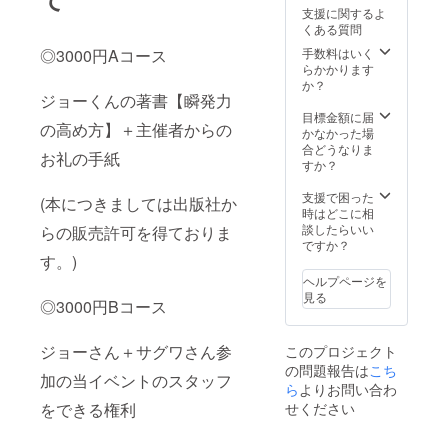
支援に関するよ
くある質問
◎3000円Aコース
手数料はいく
らかかります
か？
ジョーくんの著書【瞬発力
目標金額に届
の高め方】＋主催者からの
かなかった場
合どうなりま
お礼の手紙
すか？
支援で困った
(本につきましては出版社か
時はどこに相
談したらいい
らの販売許可を得ておりま
ですか？
す。)
ヘルプページを
見る
◎3000円Bコース
ジョーさん＋サグワさん参
このプロジェクト
の問題報告は
こち
加の当イベントのスタッフ
ら
よりお問い合わ
をできる権利
せください