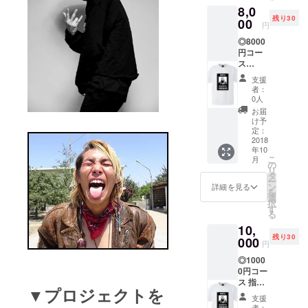
8,0
からの
ただき
残り30
お楽し
00
ます。
円
みで
◎8000
す。あ
円コー
らかじ
ス
めご了
ジョー
承くだ
支援
くんオ
さい。
者：
リジナ
※当リ
0人
ルTシャ
ターン
お届
ツ＋
に関し
け予
トート
ては、
定：
バッ
2018
販売元
年10
ク…30
の許可
こ
月
人 ※T
を得た
の
リ
シャツ
上でリ
タ
ー
のサイ
ターン
ン
詳細を見る
を
ズにつ
登録、
選
択
きまし
販売を
す
る
ては、
いたし
10,
こちら
ており
残り30
側から
000
ます。
円
メール
◎1000
にてご
0円コー
相談さ
ス 指定
せてい
▼プロジェクトを
席チ
ただき
支援
ケット
ます。
者：