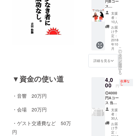
円Bコー
ス
ジョー
支援
くん＋
者：
サグワ
10人
くん参
お届
加の当
け予
イベン
定：
トのス
2018
年10
タッフ
こ
月
をでき
の
リ
る権
タ
ー
利…10
ン
詳細を見る
を
人
選
択
す
る
▼資金の使い道
4,0
在庫な
00
し
円
◎4000
・音響 20万円
円Aコー
ス 当イ
ベント
・会場 20万円
支援
プレミ
者：
アムチ
30人
ケッ
・ゲスト交通費など 50万
お届
ト…30
け予
円
人 ※あ
定：