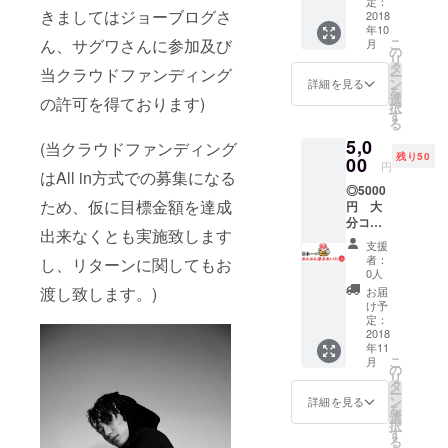
ターン
定：
きましてはジョーブログさ
ルTシャ
2018
も合わ
年10
ツor
せてお
こ
ん、サグワさんに参加及び
月
トート
求めく
の
リ
バッ
ださ
タ
当クラウドファンディング
ー
グ…30
い。
ン
詳細を見る
を
人 ※座
※18歳未
選
の許可を得ております)
択
席に関
満の方
す
る
して
は時間
5,0
は、自
帯が遅
(当クラウドファンディング
残り50
由席な
00
いた
円
はAll in方式での募集になる
のでこ
め、こ
◎5000
ちら側
のコー
ため、仮に目標金額を達成
円 大
からの
スはお
分コー
指定は
買い求
出来なくとも実施致します
ス 大分
ござい
め頂け
支援
県の特
ませ
ませ
者：
し、リターンに関してもお
産品
ん。 ※T
ん。予
0人
（5000
シャツ
めご了
渡し致します。)
お届
円相
のサイ
承下さ
け予
当）を
ズにつ
定：
い。
お送り
2018
きまし
年11
しま
ては、
こ
月
す。 ※
こちら
の
リ
特産品
側から
タ
ー
の内容
メール
ン
詳細を見る
を
に関し
にてご
選
択
ては、
相談さ
す
る
届いて
せてい