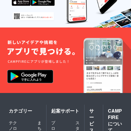
カテゴリー
起案サポート
サ
CAMP
ー
FIRE
テク
ま
プ
ス
ビ
につい
ノロ
ち
ロ
タ
ス
て