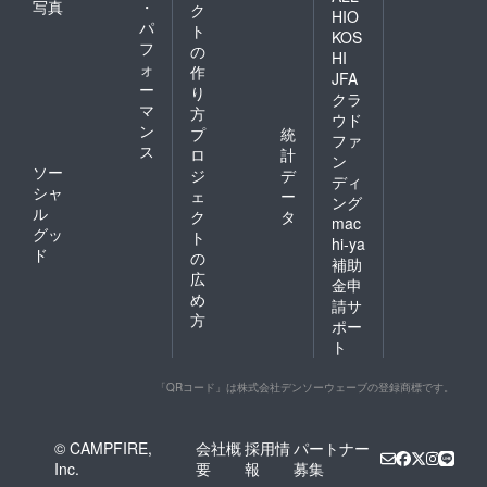
写真
・
ク
HIO
パ
ト
KOS
フ
の
HI
ォ
作
JFA
ー
り
クラ
マ
方
ウド
ン
プ
統
ファ
ス
ロ
計
ン
ソー
ジ
デ
ディ
シャ
ェ
ー
ング
ル
ク
タ
mac
グッ
ト
hi-ya
ド
の
補助
広
金申
め
請サ
方
ポー
ト
「QRコード」は株式会社デンソーウェーブの登録商標です。
© CAMPFIRE,
会社概
採用情
パートナー
Inc.
要
報
募集