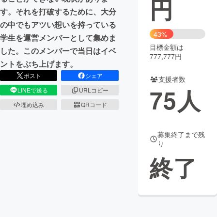
円
す。それを打破するために、大分
まちづくり・地域活性化
の中でもアツい想いを持っている
43%
学生を運営メンバーとして集めま
目標金額は
CAMPFIRE for Social Good
CAMPFIRE Creation
した。このメンバーで当日はイベ
777,777円
CAMPFIREふるさと納税
machi-ya
コミュニティ
ントをぶち上げます。
ポスト
シェア
支援者数
75
人
LINEで送る
URLコピー
埋め込み
QRコード
募集終了まで残
り
終了