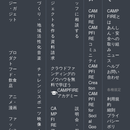
ジー
づ
ジ
ッ
・ガ
く
ェ
フ
CAM
CAMP
ジェ
り
ク
に
PFI
FIREと
ット
・
ト
相
RE
は
地
を
談
CAM
あんし
域
作
す
PFI
ん・安
活
る
る
RE
全への
性
資
コ
取り組
化
料
ミュ
み
プロ
音
請
ニ
ニュー
ダク
楽
求
ティ
ス
ト
CAM
ヘルプ
クラウドファ
フー
チ
PFI
お問い
ンディングの
ド・
ャ
RE
合わせ
ノウハウを無
飲食
レ
Crea
料で学ぼう
店
ン
tion
各種規定
CAMPFIRE
ジ
CAM
アカデミー
アニ
ス
利用規
PFI
メ・
ポ
約
RE
漫画
ー
CA
説
細則
for
ツ
MP
明
プライ
Soci
ファ
映
FI
会
バシー
al
ッ
像
RE
・
ポリ
Goo
ショ
・