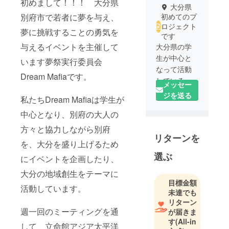
初めまして！！！ 大分県
大分県
別府市で若者に夢を与え、
初めてのプ
ロジェクト
夢に挑戦することの勇気を
です
与えるイベントを主催して
大分県の学
生が中心と
います夢祭実行委員会
なって活動
Dream Mafiaです。
しているプ
メッセー
ロジェクト
ジを送る
私たちDream Mafiaは学生が
チーム
中心となり、別府の大人の
Dream Mafia
(ドリームマ
方々と協力しながら別府
リターンを
フィア)で
を、大分を盛り上げるため
す。
選ぶ
にイベントを企画したり、
大分県をア
ツく盛り上
大分の地域創生をテーマに
げ、老若男
目標金額
活動しています。
未達でも
女問わず、
リターン
多くの人が
週一回のミーティングを通
が届きま
ワクワクで
す
(All-in
して、立命館アジア太平洋
きる街にし