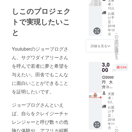
の座席
後日郵
者：
指定チ
送でお
10人
しこのプロジェク
ケッ
届け致
お届
ト…30
しま
け予
トで実現したいこ
人 ※指
す。
定：
定席チ
2018
と
年10
ケット
こ
月
につき
の
リ
まして
タ
ー
は、会
ン
詳細を見る
を
Youtuberのジョーブログさ
場前列
選
択
にてイ
す
ん、サグワダイアリーさん
る
ベント
3,0
参加で
を呼んで若者に夢と希望を
残り50
きま
00
円
す。
与えたい。田舎でもこんな
◎3000
円 大
に面白いことができること
分コー
を証明したいです。
ス 大分
支援
県の特
者：
産品
0人
ジョーブログさんといえ
（3000
お届
円相
け予
ば、自らをクレイジーチャ
当）を
定：
お送り
2018
レンジャーと呼び数々の危
年11
しま
こ
月
す。 ※
険な体験や、アフリカ縦断
の