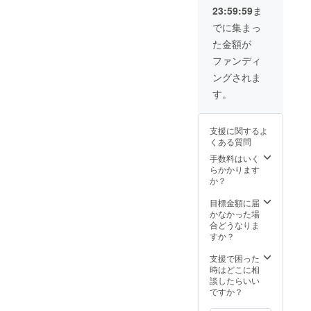
兵隊さ
23:59:59
ま
ん」3冊
を、東
でに集まっ
京都か
た金額が
茨城県
の図書
ファンディ
館に寄
ングされま
贈しま
す。 ※
す。
お土産
に限り
がある
支援に関するよ
ため、
くある質問
１８口
限定に
手数料はいく
なって
らかかります
いま
か？
す。
目標金額に届
かなかった場
合どうなりま
すか？
支援で困った
時はどこに相
談したらいい
ですか？