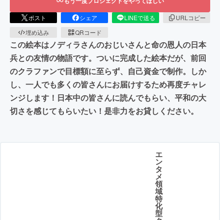
もう一度プロジェクトをやってほしい
ポスト
シェア
LINEで送る
URLコピー
埋め込み
QRコード
この絵本はノディラさんのおじいさんと命の恩人の日本
兵との友情の物語です。ついに完成した絵本だが、前回
のクラファンで目標額に至らず、自己資金で制作。しか
し、一人でも多くの皆さんにお届けするため再度チャレ
ンジします！日本中の皆さんに読んでもらい、平和の大
切さを感じてもらいたい！是非力をお貸しください。
エ
ン
タ
メ
領
域
特
化
型