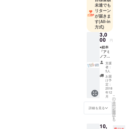
未達でも
リターン
が届きま
す
(All-in
方式)
3,0
00
円
●絵本
「アミ
ノフと
兵隊さ
支援
ん」を1
者：
冊進呈
5人
致しま
お届
す ●御
け予
礼状を
定：
進呈致
2018
年12
します
こ
月
●絵本
の
リ
「アミ
タ
ー
ノフと
ン
詳細を見る
を
兵隊さ
選
択
ん」1冊
す
る
を、東
10,
京都か
残り16