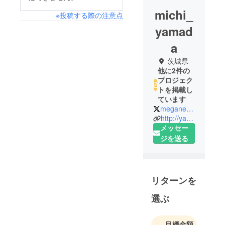
michi_
※投稿する際の注意点
yamad
a
茨城県
他に2件の
プロジェク
トを掲載し
ています
meganeazarasi
http://yama-sei.main.jp/index.html
メッセー
ジを送る
リターンを
選ぶ
目標金額