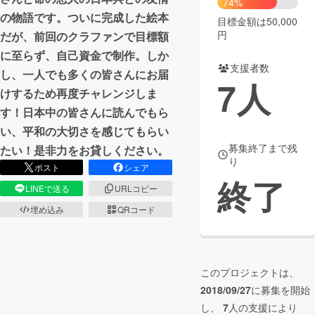
74%
の物語です。ついに完成した絵本
目標金額は50,000
まちづくり・地域活性化
円
だが、前回のクラファンで目標額
に至らず、自己資金で制作。しか
支援者数
CAMPFIRE for Social Good
CAMPFIRE Creation
し、一人でも多くの皆さんにお届
7
人
CAMPFIREふるさと納税
machi-ya
コミュニティ
けするため再度チャレンジしま
す！日本中の皆さんに読んでもら
い、平和の大切さを感じてもらい
募集終了まで残
たい！是非力をお貸しください。
り
ポスト
シェア
終了
LINEで送る
URLコピー
埋め込み
QRコード
このプロジェクトは、
2018/09/27
に募集を開始
し、
7
人の支援により