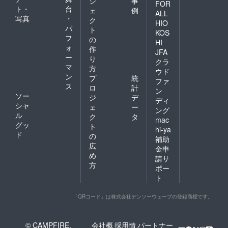
ジ
事
FOR
ト・
台
ェ
例
ALL
写真
・
ク
HIO
パ
ト
KOS
フ
の
HI
ォ
作
JFA
ー
り
クラ
マ
方
ウド
ン
プ
統
ファ
ス
ロ
計
ン
ソー
ジ
デ
ディ
シャ
ェ
ー
ング
ル
ク
タ
mac
グッ
ト
hi-ya
ド
の
補助
広
金申
め
請サ
方
ポー
ト
「QRコード」は株式会社デンソーウェーブの登録商標です。
© CAMPFIRE,
会社概
採用情
パートナー