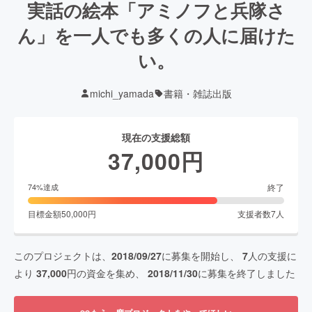
実話の絵本「アミノフと兵隊さ
ん」を一人でも多くの人に届けた
い。
michi_yamada
書籍・雑誌出版
現在の支援総額
37,000
円
終了
74
%達成
目標金額
50,000
円
支援者数
7
人
このプロジェクトは、
2018/09/27
に募集を開始し、
7
人の支援に
より
37,000
円の資金を集め、
2018/11/30
に募集を終了しました