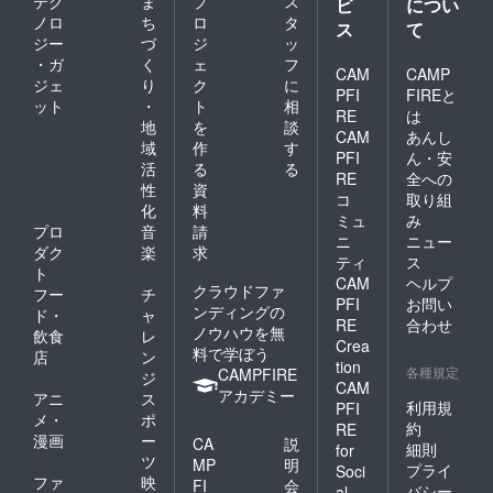
テク
ま
プ
ス
ビ
につい
ノロ
ち
ロ
タ
ス
て
ジー
づ
ジ
ッ
・ガ
く
ェ
フ
CAM
CAMP
ジェ
り
ク
に
PFI
FIREと
ット
・
ト
相
RE
は
地
を
談
CAM
あんし
域
作
す
PFI
ん・安
活
る
る
RE
全への
性
資
コ
取り組
化
料
ミュ
み
プロ
音
請
ニ
ニュー
ダク
楽
求
ティ
ス
ト
CAM
ヘルプ
クラウドファ
フー
チ
PFI
お問い
ンディングの
ド・
ャ
RE
合わせ
ノウハウを無
飲食
レ
Crea
料で学ぼう
店
ン
tion
各種規定
CAMPFIRE
ジ
CAM
アカデミー
アニ
ス
利用規
PFI
メ・
ポ
約
RE
漫画
ー
CA
説
細則
for
ツ
MP
明
プライ
Soci
ファ
映
FI
会
バシー
al