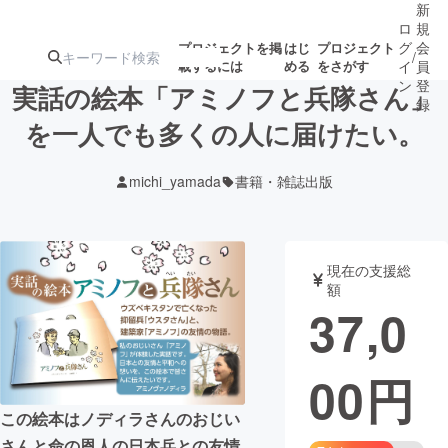
新
ロ
規
グ
会
プロジェクトを掲
はじ
プロジェクト
/
載するには
める
をさがす
イ
員
ン
登
実話の絵本「アミノフと兵隊さん」
録
を一人でも多くの人に届けたい。
人気のプロ
注目のリ
注目の新着プロ
募集終了が近いプ
もうすぐ公開
michi_yamada
書籍・雑誌出版
ジェクト
ターン
ジェクト
ロジェクト
されます
アート・写真
音楽
現在の支援総
額
37,0
テクノロジー・ガジェット
ゲーム・サ
00
円
映像・映画
書籍・雑誌
この絵本はノディラさんのおじい
ビジネス・起業
チャレンジ
さんと命の恩人の日本兵との友情