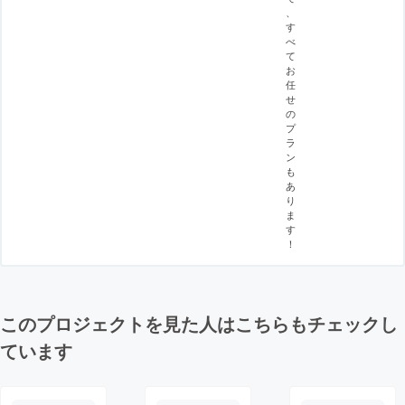
、
す
べ
て
お
任
せ
の
プ
ラ
ン
も
あ
り
ま
す
！
このプロジェクトを見た人はこちらもチェックし
ています