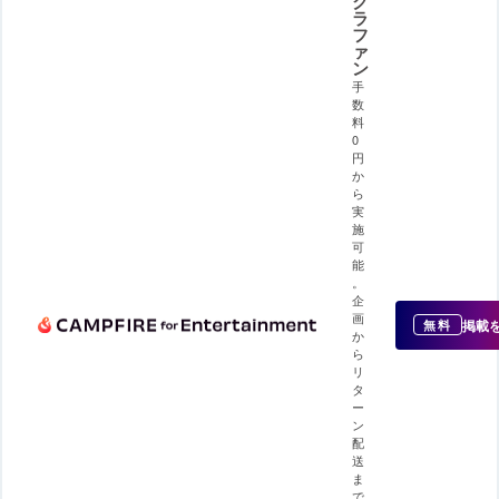
ク
ラ
フ
ァ
ン
手
数
料
0
円
か
ら
実
施
可
能
。
企
画
掲載
無料
か
ら
リ
タ
ー
ン
配
送
ま
で