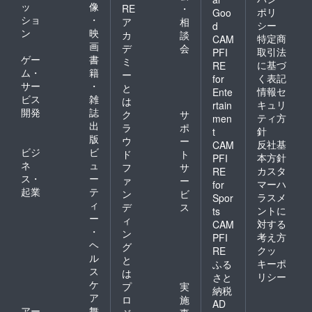
ッ
像
RE
・
ポリ
Goo
ショ
・
ア
相
シー
d
ン
映
カ
談
特定商
CAM
画
デ
会
取引法
PFI
ゲー
書
ミ
に基づ
RE
ム・
籍
ー
く表記
for
サー
・
と
情報セ
Ente
ビス
雑
は
キュリ
rtain
開発
誌
ク
サ
ティ方
men
出
ラ
ポ
針
t
版
ウ
ー
反社基
CAM
ビジ
ビ
ド
ト
本方針
PFI
ネ
ュ
フ
サ
カスタ
RE
ス・
ー
ァ
ー
マーハ
for
起業
テ
ン
ビ
ラスメ
Spor
ィ
デ
ス
ントに
ts
ー
ィ
対する
CAM
・
ン
考え方
PFI
ヘ
グ
クッ
RE
ル
と
キーポ
ふる
ス
は
リシー
さと
ケ
プ
実
納税
ア
ロ
施
AD
アー
舞