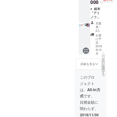
茨城県
000
円
の図書
● 絵本
館に寄
「アミ
贈しま
ノフと
す
兵隊さ
支援
ん」を3
者：
冊進呈
2人
致しま
お届
す ●ノ
け予
ディラ
定：
さん厳
2018
年12
選のウ
こ
月
ズベキ
の
リ
スタン
タ
ー
からの
ン
詳細を見る
を
お土産
選
択
とお礼
す
る
状等を
このプロ
進呈致
ジェクト
します
（お土
は、
All-In方
産は選
式
です。
べませ
ん。）
目標金額に
●絵本
関わらず、
「アミ
ノフと
2018/11/30