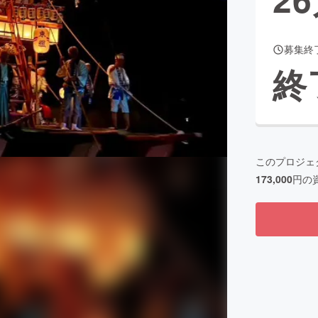
募集終
CAMPFIRE for Social Good
CAMPFIRE Creation
終
CAMPFIREふるさと納税
machi-ya
コミュニティ
このプロジェ
173,000
円の