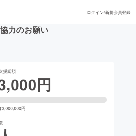
ログイン
/
新規会員登録
ご協力のお願い
うすぐ公開されます
支援総額
プロダクト
3,000
円
ファッション
スポーツ
,000,000円
数
ア
ソーシャルグッド
人