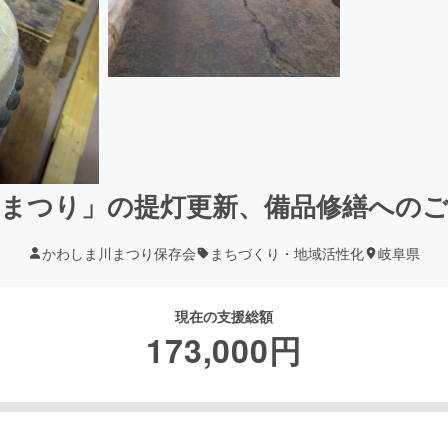
まつり」の提灯更新、備品修繕への
かわしま川まつり保存会
まちづくり・地域活性化
岐阜県
現在の支援総額
173,000
円