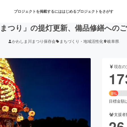
プロジェクトを掲載するには
はじめる
プロジェクトをさがす
まつり」の提灯更新、備品修繕への
かわしま川まつり保存会
まちづくり・地域活性化
岐阜県
注目のリターン
注目の新着プロジェクト
募集終了が近いプロジェクト
も
現在の
音楽
舞台・パフォーマンス
17
ゲーム・サービス開発
フード・飲食店
8%
書籍・雑誌出版
アニメ・漫画
目標金額は2
支援者
チャレンジ
ビューティー・ヘルスケ
26