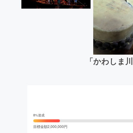
「かわしま川
8
%達成
目標金額
2,000,000
円