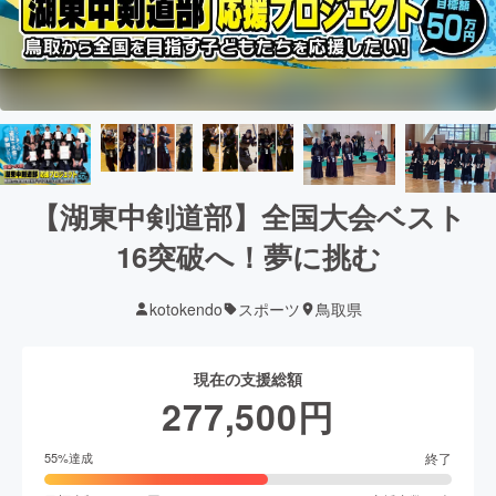
【湖東中剣道部】全国大会ベスト
16突破へ！夢に挑む
kotokendo
スポーツ
鳥取県
現在の支援総額
277,500
円
終了
55
%達成