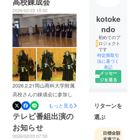
高校錬成会
2026/02/22 18:00
kotoke
ndo
初めてのプ
ロジェクト
です
特定商取引
法に基づく
表記
メッセー
ジを送る
2026.2.21岡山商科大学附属
高校さんの錬成会に参加し
ました。近隣の高校さんや
リターンを
もっと見る
中学校さんと稽古させてい
テレビ番組出演の
選ぶ
ただき、普段できない様な
お知らせ
方々との濃密な時間を過ご
目標金額
2026/02/03 07:50
すことができました。岡山
未達でも