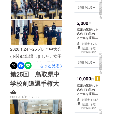
方、見れない方も明日以降
リ
タ
セージをお届け
ー
ン
します。 ※この
詳細を見る
チェックをお願いします！
を
選
リターンは1,000
択
部活の様子や生徒たちの意
す
円のリターンと
る
同じ内容になり
気込みをどうぞ、ご覧に
5,000
ます。
円
なってください！！名探偵
感謝の気持ちを
込めてお礼の
コナン像の前で写真を撮り
メールを直送致
します。一人ひ
ました。
支援者：7人
とりに向けて、
2026.1.24〜25プレ全中大会
お届け予定：
部員・保護者か
こ
2026年09月
の
ら心温まるメッ
(下関)に出場しました。女子
リ
タ
セージをお届け
ー
ン
します。 ※この
詳細を見る
は本大会と錬成会、男子は
を
もっと見る
選
リターンは1,000
択
錬成会に参加。結果対原中
す
円のリターンと
第25回 鳥取県中
る
同じ内容になり
(福岡) 3対0 勝ち対北城陽中
10,000
ます。
円
学校剣道選手権大
(京都) 0対3 負け１勝1敗
感謝の気持ちを
込めてお礼の
会
で、惜しくも予選リーグ敗
メールを直送致
2026/01/19 07:36
します。一人ひ
退となりました。錬成会で
支援者：18人
とりに向けて、
お届け予定：
は、全国の強豪校と対戦で
部員・保護者か
こ
2026年09月
の
ら心温まるメッ
リ
き、とても良い学びと自信
タ