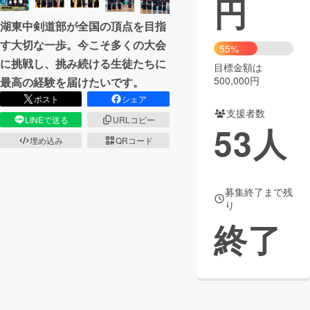
円
湖東中剣道部が全国の頂点を目指
まちづくり・地域活性化
す大切な一歩。今こそ多くの大会
55%
に挑戦し、挑み続ける生徒たちに
目標金額は
CAMPFIRE for Social Good
CAMPFIRE Creation
500,000円
最高の経験を届けたいです。
CAMPFIREふるさと納税
machi-ya
コミュニティ
ポスト
シェア
支援者数
LINEで送る
URLコピー
53
人
埋め込み
QRコード
募集終了まで残
り
終了