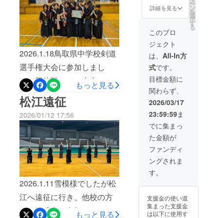
セージをお届け
ー
ン
します。 ※この
詳細を見る
になったと思います。山陰
を
選
リターンは1,000
択
す
円のリターンと
地区は大雪が降り、列車の
る
同じ内容になり
このプロ
運休やら道路が危ないやら
ます。
ジェクト
で、帰路は色々ありました
2026.1.18鳥取県中学校剣道
は、
All-In方
が、先生、生徒、保護者で
選手権大会に参加しまし
式
です。
目標金額に
協力してなんとか鳥取に
た。団体戦のみの大会で、
もっと見る
関わらず、
帰ってきました。今回の経
この冬の稽古の成果を発揮
松江遠征
2026/03/17
験を活かして、益々成長し
したいところです。結果男
23:59:59
ま
2026/01/12 17:56
て行けたらと思います。応
子一回戦 対福生中 3対1で
でに集まっ
援ありがとうございまし
勝利二回戦 対米子北斗
た金額が
た！ふぐ、食ったど〜
中 2対2でしたが、本数差
ファンディ
ングされま
で敗退男子は4人での参加で
す。
したが、よく頑張りまし
2026.1.11雪模様でしたが松
た！今後が楽しみな内容で
江へ遠征に行き、他校の方
支援金の使い道
した！女子一回戦 対福生
集まった支援金
との錬成会に参加しまし
もっと見る
は以下に使用す
中 5対0で勝利準決勝 対