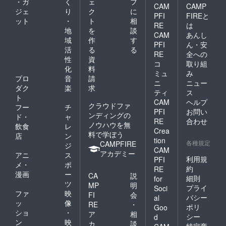
・ガ
く
ェ
フ
CAM
CAMP
ジェ
り
ク
に
PFI
FIREと
ット
・
ト
相
RE
は
地
を
談
CAM
あんし
域
作
す
PFI
ん・安
活
る
る
RE
全への
性
資
コ
取り組
化
料
ミュ
み
プロ
音
請
ニ
ニュー
ダク
楽
求
ティ
ス
ト
CAM
ヘルプ
クラウドファ
フー
チ
PFI
お問い
ンディングの
ド・
ャ
RE
合わせ
ノウハウを無
飲食
レ
Crea
料で学ぼう
店
ン
tion
各種規定
CAMPFIRE
ジ
CAM
アカデミー
アニ
ス
利用規
PFI
メ・
ポ
約
RE
漫画
ー
CA
説
細則
for
ツ
MP
明
プライ
Soci
ファ
映
FI
会
バシー
al
ッ
像
RE
・
ポリ
Goo
ショ
・
ア
相
シー
d
ン
映
カ
談