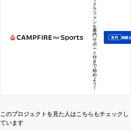
ク
ラ
フ
ァ
ン
を
専
門
掲載
無料
サ
ポ
ー
ト
付
き
で
始
め
よ
う
！
このプロジェクトを見た人はこちらもチェックし
ています