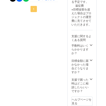
る予定です。
た。来週は鳥取県選手権大
遠征費
大山中 4対0で勝利決
会です。この遠征を活かし
1
※目標金額を超
勝 対福米中 4対0で勝
えた場合はプロ
て頑張ってきます！
ジェクトの運営
利見事、優勝！！チーム内
費に充てさせて
いただきます。
で応援する姿もよく見え、
自信につながる試合でし
支援に関するよ
た。来週はプレ全中大会に
くある質問
参加するため、山口県に行
手数料はいく
らかかります
きます！応援よろしくお願
か？
いします！湖東中剣道部ポ
目標金額に届
かなかった場
ロシャツで応援デビュー
合どうなりま
すか？
支援で困った
時はどこに相
談したらいい
ですか？
ヘルプページを
見る