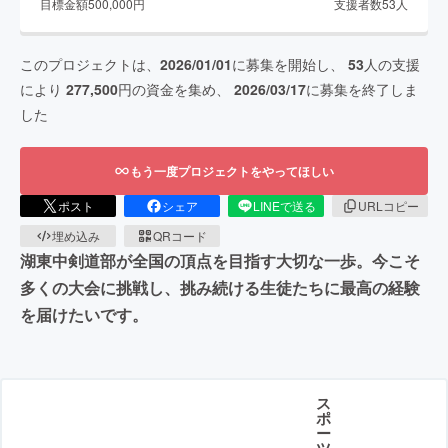
目標金額
500,000
円
支援者数
53
人
このプロジェクトは、
2026/01/01
に募集を開始し、
53
人の支援
により
277,500
円の資金を集め、
2026/03/17
に募集を終了しま
した
もう一度プロジェクトをやってほしい
ポスト
シェア
LINEで送る
URLコピー
埋め込み
QRコード
湖東中剣道部が全国の頂点を目指す大切な一歩。今こそ
多くの大会に挑戦し、挑み続ける生徒たちに最高の経験
を届けたいです。
ス
ポ
ー
ツ