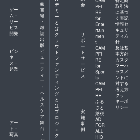
特定商
CAM
画
デ
会
取引法
PFI
ゲー
書
ミ
に基づ
RE
ム・
籍
ー
く表記
for
サー
・
と
情報セ
Ente
ビス
雑
は
キュリ
rtain
開発
誌
ク
サ
ティ方
men
出
ラ
ポ
針
t
版
ウ
ー
反社基
CAM
ビジ
ビ
ド
ト
本方針
PFI
ネ
ュ
フ
サ
カスタ
RE
ス・
ー
ァ
ー
マーハ
for
起業
テ
ン
ビ
ラスメ
Spor
ィ
デ
ス
ントに
ts
ー
ィ
対する
CAM
・
ン
考え方
PFI
ヘ
グ
クッ
RE
ル
と
キーポ
ふる
ス
は
リシー
さと
ケ
プ
実
納税
ア
ロ
施
AD
アー
舞
ジ
事
FOR
ト・
台
ェ
例
ALL
写真
・
ク
HIO