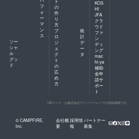
パ
ト
KOS
フ
の
HI
ォ
作
JFA
ー
り
クラ
マ
方
ウド
ン
プ
統
ファ
ス
ロ
計
ン
ソー
ジ
デ
ディ
シャ
ェ
ー
ング
ル
ク
タ
mac
グッ
ト
hi-ya
ド
の
補助
広
金申
め
請サ
方
ポー
ト
「QRコード」は株式会社デンソーウェーブの登録商標です。
© CAMPFIRE,
会社概
採用情
パートナー
Inc.
要
報
募集