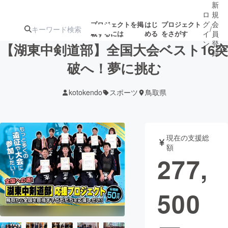
新
ロ
規
グ
会
プロジェクトを掲
はじ
プロジェクト
/
載するには
める
をさがす
イ
員
ン
登
【湖東中剣道部】全国大会ベスト16突
録
破へ！夢に挑む
人気のプロ
注目のリ
注目の新着プロ
募集終了が近いプ
もうすぐ公開
kotokendo
スポーツ
鳥取県
ジェクト
ターン
ジェクト
ロジェクト
されます
アート・写真
音楽
現在の支援総
額
277,
テクノロジー・ガジェット
ゲーム・サ
500
映像・映画
書籍・雑誌
ビジネス・起業
チャレンジ