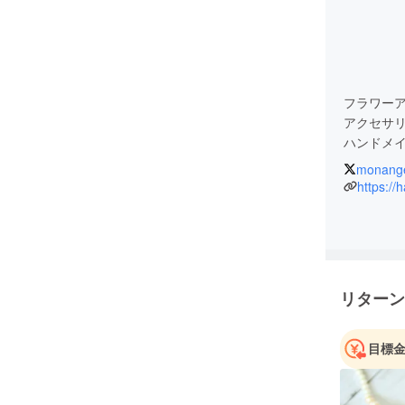
フラワー
アクセサ
ハンドメイド
monang
『自分ら
https:/
をコンセ
活動して
よろしくお
リターン
目標