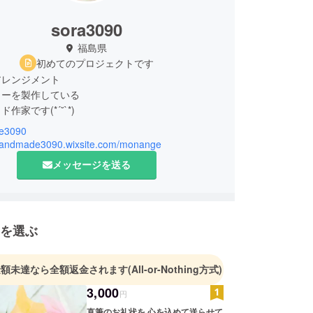
sora3090
福島県
初めてのプロジェクトです
アレンジメント
リーを製作している
作家です(*´˘`*)
e3090
しく輝く毎日を』
/handmade3090.wixsite.com/monange
メッセージを送る
プトに
います！
願いいたします(*Ü*)
を選ぶ
金額未達なら全額返金されます
(All-or-Nothing方式)
3,000
円
直筆のお礼状を 心を込めて送らせて