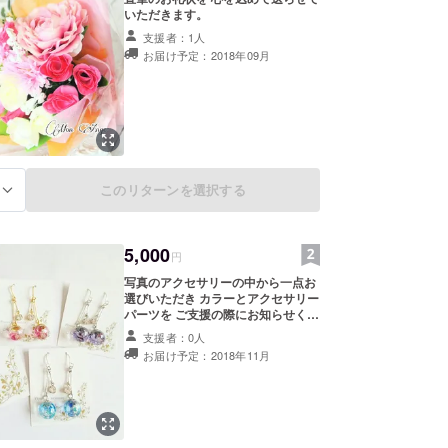
いただきます。
支援者：1人
お届け予定：2018年09月
このリターンを選択する
る
5,000
円
写真のアクセサリーの中から一点お
選びいただき カラーとアクセサリー
パーツを ご支援の際にお知らせくだ
さい。 ・アクセサリーパーツ ピア
支援者：0人
ス（金属、または樹脂） イヤリン
お届け予定：2018年11月
グ、樹脂ノンホール、ネックレス 上
記のパーツが対応しております。