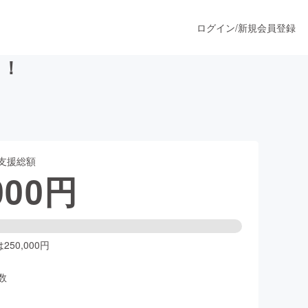
ログイン
/
新規会員登録
！！
うすぐ公開されます
支援総額
プロダクト
000
円
ファッション
スポーツ
50,000円
数
ア
ソーシャルグッド
人