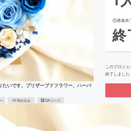
募集終
CAMPFIRE for Social Good
CAMPFIRE Creation
終
CAMPFIREふるさと納税
machi-ya
コミュニティ
このプロジェ
終了しました
りたいです。プリザーブドフラワー、ハーバ
ピー
埋め込み
QRコード