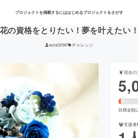
プロジェクトを掲載するには
はじめる
プロジェクトをさがす
花の資格をとりたい！夢を叶えたい
sora3090
チャレンジ
注目のリターン
注目の新着プロジェクト
募集終了が近いプロジェクト
も
現在の
音楽
舞台・パフォーマンス
5,
ゲーム・サービス開発
フード・飲食店
2%
書籍・雑誌出版
アニメ・漫画
目標金額は2
支援者
チャレンジ
ビューティー・ヘルスケ
1