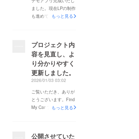
デモアプリ完成いたし
支援金
ムペー
は開
ジ内、
ました。現在LPの制作
発・検
支援者
も進めております。
もっと見る
証・運
掲載
営体制
ページ
構築に
にご指
使用し
定いた
ます。
だいた
ロゴや
プロジェクト内
企業名
容を見直し、よ
を記載
いたし
り分かりやすく
ます。
・注意
更新しました。
事項：
支援
2026/01/03 03:02
時、必
ず備考
ご覧いただき、ありが
欄に掲
載を希
とうございます。Find
望され
My Car プロジェクト
るお名
もっと見る
前をご
について、より伝わり
記入く
ださ
やすく、誤解のない内
い。ロ
容になるよう、プロ
ゴやバ
公開させていた
ナーな
ジェクトページの文章