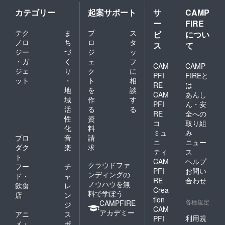
カテゴリー
起案サポート
サ
CAMP
ー
FIRE
テク
ま
プ
ス
ビ
につい
ノロ
ち
ロ
タ
ス
て
ジー
づ
ジ
ッ
・ガ
く
ェ
フ
CAM
CAMP
ジェ
り
ク
に
PFI
FIREと
ット
・
ト
相
RE
は
地
を
談
CAM
あんし
域
作
す
PFI
ん・安
活
る
る
RE
全への
性
資
コ
取り組
化
料
ミュ
み
プロ
音
請
ニ
ニュー
ダク
楽
求
ティ
ス
ト
CAM
ヘルプ
クラウドファ
フー
チ
PFI
お問い
ンディングの
ド・
ャ
RE
合わせ
ノウハウを無
飲食
レ
Crea
料で学ぼう
店
ン
tion
各種規定
CAMPFIRE
ジ
CAM
アカデミー
アニ
ス
利用規
PFI
メ・
ポ