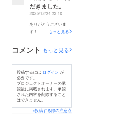
どの画
だきました。
構成を見直しました。
像の受
け渡し
2025/12/24 23:10
「車の場所が分からな
につい
くなる不安」という日
ては、
ありがとうございま
プロ
常の体験を軸に、現在
ジェク
す！
もっと見る
ト終了
できること・将来的に
後にお
実現したい構想を整理
送りす
コメント
もっと見る
るメー
して掲載しています。
ルをご
まだ道半ばではありま
確認く
ださ
すが、少しずつでも前
い。 共
投稿するには
ログイン
が
に進めていきたいと考
通のご
必要です。
注意 本
えています。引き続
プロ
プロジェクトオーナーの承
き、どうぞよろしくお
ジェク
認後に掲載されます。承認
トは開
された内容を削除すること
願いいたします。
発段階
はできません。
のた
め、仕
※投稿する際の注意点
様や提
供時期
が変更
となる
可能性