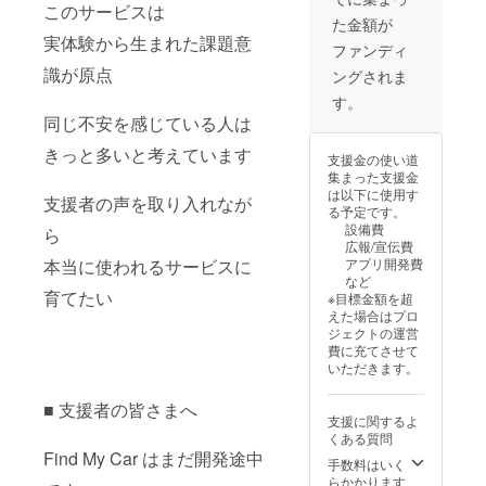
このサービスは
見提出
ていま
す。 お
場合が
た金額が
の機会
す。 ⑤
すす
ありま
実体験から生まれた課題意
を提供
100,000
め：よ
す。 ※
ファンディ
しま
円｜法
り確実
先着数
識が原点
ングされま
す。 一
人・事
に車両
に達し
般リ
業者向
位置を
次第、
す。
リース
け先行
把握し
受付終
同じ不安を感じている人は
後も
導入プ
たい方
了とな
サービ
ラン 内
お届け
きっと多いと考えています
りま
支援金の使い道
ス提供
容：法
時期：
す。 共
集まった支援金
が継続
人・事
アプリ
通のご
は以下に使用す
されて
業者向
支援者の声を取り入れなが
は2026
注意 本
る予定です。
いる期
けに先
年9月頃
プロ
設備費
ら
間中は
行導入
／割引
ジェク
広報/宣伝費
追加課
（1アカ
購入案
トは開
本当に使われるサービスに
アプリ開発費
金なく
ウン
内は準
発段階
など
ご利用
ト）を
備が整
のた
育てたい
※目標金額を超
いただ
提供
い次第
め、仕
えた場合はプロ
けま
し、ご
※本リ
様や提
ジェクトの運営
す。 お
希望に
ターン
供時期
費に充てさせて
すす
応じて
に
が変更
いただきます。
め：
プロ
Tracker
となる
サービ
ジェク
本体は
可能性
■ 支援者の皆さまへ
スづく
トペー
含まれ
があり
支援に関するよ
りに関
ジへ社
ませ
ます。
くある質問
わりた
名・ロ
ん。 ※
支援金
Find My Car はまだ開発途中
い方 お
ゴを掲
送料は
手数料はいく
は開
届け時
載しま
別途ご
らかかります
発・検