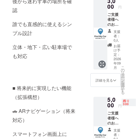
3,0
後から迷わず車の場所を確
00
円
認
ご支援
者様へ
誰でも直感的に使えるシン
のお返
し 本プ
支援
プル設計
ロジェ
者：
クトを
0人
ご支援
お届
立体・地下・広い駐車場で
いただ
け予
いた皆
定：
も対応
さま
2026
年09
へ、感
こ
月
謝の気
の
リ
持ちを
タ
ー
込めて
ン
詳細を見る
を
以下の
選
■ 将来的に実現したい機能
択
お返し
す
る
をご用
（拡張構想）
5,0
意しま
残り
した。
00
300
円
開発段
🚗 ARナビゲーション（将来
ご支援
階のプ
者様へ
ロジェ
対応）
のお返
クトの
し 本プ
ため、
支援
ロジェ
スマートフォン画面上に
確実に
者：
クトを
お届け
0人