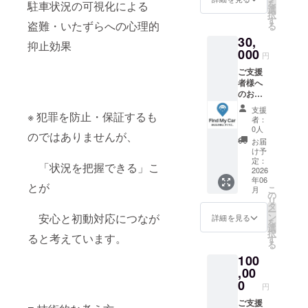
を
駐車状況の可視化による
以下の
限定】
選
順次 ※
択
お返し
クラ
す
本リ
盗難・いたずらへの心理的
る
をご用
ファン
ターン
30,
意しま
限定 ア
に製
抑止効果
した。
000
プリプ
品・
円
開発段
レミア
サービ
ご支援
階のプ
ム 内
ス提供
者様へ
ロジェ
容：
は含ま
のお返
クトの
Find My
れませ
し 本プ
ため、
Car（F
ん。 共
支援
※ 犯罪を防止・保証するも
ロジェ
確実に
MC）ア
通のご
者：
クトを
お届け
プリの
0人
注意 本
のではありませんが、
ご支援
できる
プレミ
プロ
お届
いただ
内容を
アム利
け予
ジェク
いた皆
重視し
定：
用権を
トは開
「状況を把握できる」こ
さま
2026
ていま
提供し
発段階
年06
へ、感
す。 ③
ます。
とが
のた
こ
月
謝の気
10,000
の
一般リ
め、仕
リ
持ちを
円｜プ
タ
リース
様や提
ー
込めて
レミア
安心と初動対応につなが
ン
後も
詳細を見る
供時期
を
以下の
ム＋
選
サービ
が変更
択
ると考えています。
お返し
FMC
す
ス提供
となる
る
をご用
Tracker
が継続
可能性
100
意しま
割引購
されて
があり
した。
,00
入権 内
いる期
ます。
開発段
容：ア
0
間中は
支援金
円
階のプ
プリプ
追加課
は開
ロジェ
ご支援
レミア
金なく
発・検