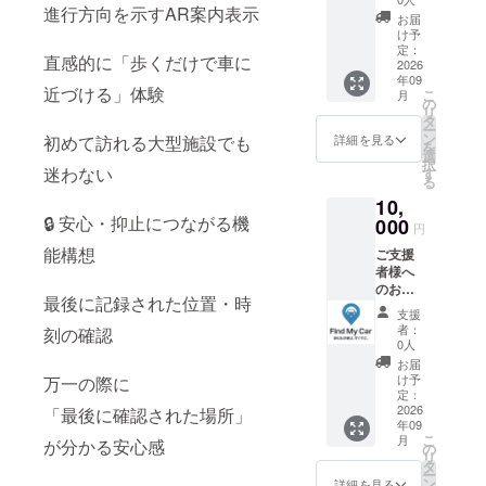
進行方向を示すAR案内表示
ご支援
できる
お届
いただ
内容を
け予
いた皆
重視し
定：
直感的に「歩くだけで車に
さま
2026
ていま
年09
へ、感
す。 ①
近づける」体験
こ
月
謝の気
3,000円
の
リ
持ちを
｜応援
タ
ー
込めて
サンク
ン
詳細を見る
初めて訪れる大型施設でも
を
以下の
スプラ
選
択
お返し
迷わない
ン 内
す
る
をご用
容：お
10,
意しま
礼メッ
🔒 安心・抑止につながる機
した。
000
セージ
円
開発段
と活動
能構想
ご支援
階のプ
報告を
者様へ
ロジェ
お届け
のお返
クトの
しま
最後に記録された位置・時
し 本プ
ため、
す。 お
支援
ロジェ
確実に
すす
者：
刻の確認
クトを
お届け
め：ま
0人
ご支援
できる
ずは応
お届
いただ
内容を
援した
け予
万一の際に
いた皆
重視し
定：
い方 お
さま
2026
「最後に確認された場所」
ていま
届け時
年09
へ、感
す。 ②
期：プ
こ
月
が分かる安心感
謝の気
5,000円
の
ロジェ
リ
持ちを
｜【先
タ
クト終
ー
込めて
着300名
ン
了後、
詳細を見る