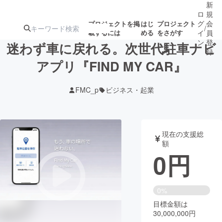
新
ロ
規
グ
会
プロジェクトを掲
はじ
プロジェクト
/
載するには
める
をさがす
イ
員
ン
登
迷わず車に戻れる。次世代駐車ナビ
録
アプリ『FIND MY CAR』
人気のプロ
注目のリ
注目の新着プロ
募集終了が近いプ
もうすぐ公開
FMC_p
ビジネス・起業
ジェクト
ターン
ジェクト
ロジェクト
されます
アート・写真
音楽
現在の支援総
額
0
円
テクノロジー・ガジェット
ゲーム・サ
映像・映画
書籍・雑誌
0%
目標金額は
30,000,000円
ビジネス・起業
チャレンジ