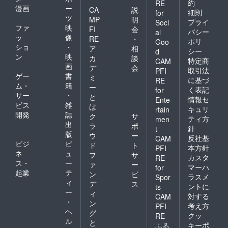
約
RE
漫画
ー
CA
説
細則
for
ツ
MP
明
プライ
Soci
ファ
映
FI
会
バシー
al
ッ
像
RE
・
ポリ
Goo
ショ
・
ア
相
シー
d
ン
映
カ
談
特定商
CAM
画
デ
会
取引法
PFI
ゲー
書
ミ
に基づ
RE
ム・
籍
ー
く表記
for
サー
・
と
情報セ
Ente
ビス
雑
は
キュリ
rtain
開発
誌
ク
サ
ティ方
men
出
ラ
ポ
針
t
版
ウ
ー
反社基
CAM
ビジ
ビ
ド
ト
本方針
PFI
ネ
ュ
フ
サ
カスタ
RE
ス・
ー
ァ
ー
マーハ
for
起業
テ
ン
ビ
ラスメ
Spor
ィ
デ
ス
ントに
ts
ー
ィ
対する
CAM
・
ン
考え方
PFI
ヘ
グ
クッ
RE
ル
と
キーポ
ふる