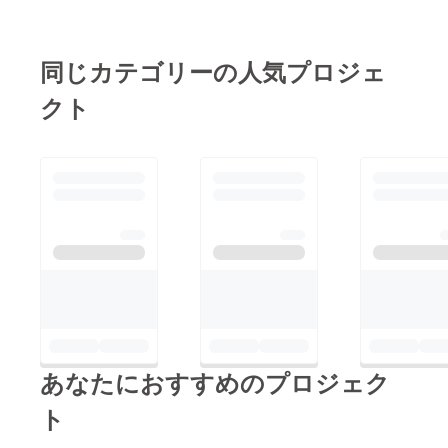
があり
ます。
支援金
は開
同じカテゴリーの人気プロジェ
発・検
証・運
クト
営体制
構築に
使用し
ます。
あなたにおすすめのプロジェク
ト