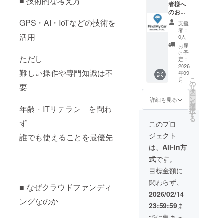
■ 技術的な考え方
クトの
者様へ
ム利用
ご利用
証・運
ため、
のお返
権と、
いただ
営体制
確実に
し 本プ
FMC
GPS・AI・IoTなどの技術を
けま
構築に
支援
お届け
ロジェ
Tracker
す。 お
使用し
者：
できる
クトを
活用
（連携
すす
0人
ます。
内容を
ご支援
デバイ
め：駐
お届
重視し
いただ
ス）を
車場で
け予
ただし
ていま
いた皆
割引価
定：
迷った
す。 ④
さま
2026
格で購
経験が
難しい操作や専門知識は不
年09
30,000
へ、感
入でき
ある方
こ
月
円｜プ
謝の気
る権利
の
／長く
要
リ
レミア
持ちを
を提供
タ
使いた
ー
ム＋βテ
込めて
しま
ン
い方 お
詳細を見る
を
スター
以下の
す。 一
選
届け時
年齢・ITリテラシーを問わ
択
参加プ
お返し
般リ
す
期：
る
ラン 内
をご用
ず
リース
2026年
このプロ
容：ア
意しま
後も
9月頃 ※
ジェクト
誰でも使えることを最優先
プリプ
した。
サービ
対応OS
レミア
開発段
ス提供
はiOS /
は、
All-In方
ム利用
階のプ
が継続
Android
式
です。
権とβ版
ロジェ
されて
を予定
アプリ
クトの
いる期
してい
目標金額に
への先
ため、
間中は
ます。
関わらず、
行参加
確実に
追加課
※仕様は
■ なぜクラウドファンディ
権、機
お届け
金なく
開発状
2026/02/14
能改善
できる
ご利用
ングなのか
況によ
23:59:59
ま
に関す
内容を
いただ
り変更
るご意
重視し
けま
となる
でに集まっ