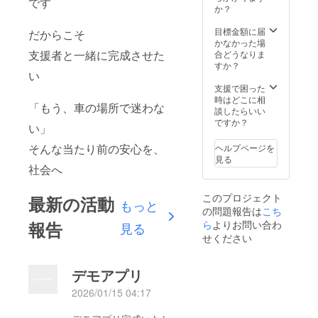
です
期：
す。 お
負担い
か？
証・運
2026年
すす
ただく
営体制
上半期
め：レ
場合が
目標金額に届
構築に
だからこそ
予定 ※β
ンタ
ありま
かなかった場
使用し
版は一
カー事
す。 共
支援者と一緒に完成させた
合どうなりま
ます。
部機能
業者・
通のご
すか？
い
制限や
施設運
注意 本
不具合
営者様
プロ
支援で困った
が発生
お届け
ジェク
時はどこに相
「もう、車の場所で迷わな
する可
時期：
トは開
談したらいい
能性が
2026年
発段階
ですか？
い」
ありま
9月頃 ※
のた
す。 共
掲載内
め、仕
そんな当たり前の安心を、
ヘルプページを
通のご
容は事
様や提
見る
注意 本
前に確
供時期
社会へ
プロ
認を行
が変更
ジェク
いま
となる
このプロジェクト
最新の活動
トは開
す。 ・
可能性
もっと
の問題報告は
発段階
掲載期
こち
があり
のた
間：
ます。
報告
ら
よりお問い合わ
見る
め、仕
2026年
支援金
せください
様や提
9月1日
は開
供時期
から5年
発・検
が変更
間掲
証・運
デモアプリ
となる
載。 ・
営体制
可能性
掲載方
構築に
2026/01/15 04:17
があり
法：弊
使用し
ます。
社ホー
ます。