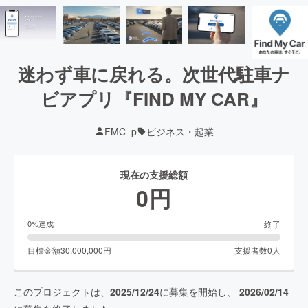
迷わず車に戻れる。次世代駐車ナ
ビアプリ『FIND MY CAR』
FMC_p
ビジネス・起業
現在の支援総額
0
円
終了
0
%達成
目標金額
30,000,000
円
支援者数
0
人
このプロジェクトは、
2025/12/24
に募集を開始し、
2026/02/14