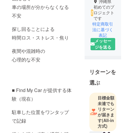
沖縄県
車の場所が分からなくなる
初めてのプ
ロジェクト
不安
です
特定商取引
探し回ることによる
法に基づく
表記
時間ロス・ストレス・焦り
メッセー
ジを送る
夜間や混雑時の
心理的な不安
リターンを
選ぶ
■ Find My Car が提供する体
目標金額
験（現在）
未達でも
リターン
駐車した位置をワンタップ
が届きま
で記録
す
(All-in
方式)