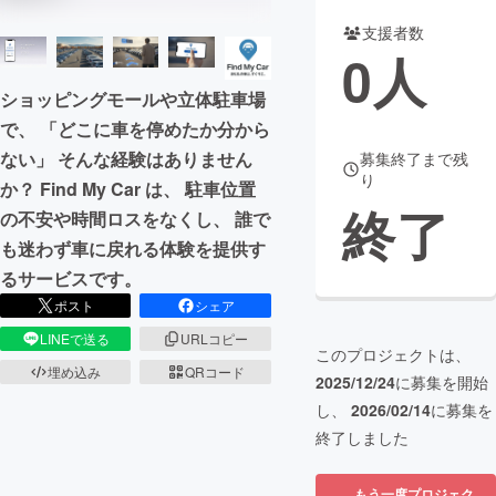
支援者数
まちづくり・地域活性化
0
人
ショッピングモールや立体駐車場
CAMPFIRE for Social Good
CAMPFIRE Creation
で、 「どこに車を停めたか分から
CAMPFIREふるさと納税
machi-ya
コミュニティ
ない」 そんな経験はありません
募集終了まで残
り
か？ Find My Car は、 駐車位置
終了
の不安や時間ロスをなくし、 誰で
も迷わず車に戻れる体験を提供す
るサービスです。
ポスト
シェア
LINEで送る
URLコピー
このプロジェクトは、
埋め込み
QRコード
2025/12/24
に募集を開始
し、
2026/02/14
に募集を
終了しました
もう一度プロジェク