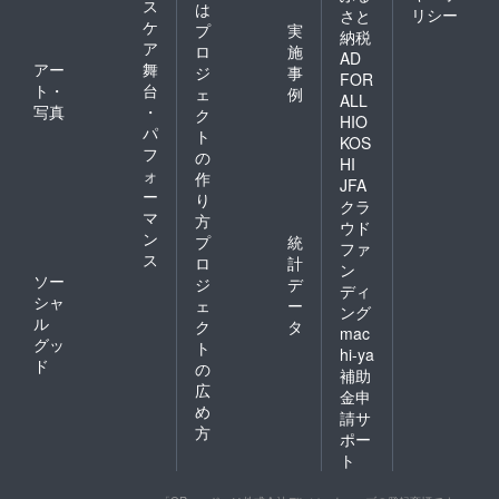
ス
は
リシー
さと
ケ
プ
実
納税
ア
ロ
施
AD
アー
舞
ジ
事
FOR
ト・
台
ェ
例
ALL
写真
・
ク
HIO
パ
ト
KOS
フ
の
HI
ォ
作
JFA
ー
り
クラ
マ
方
ウド
ン
プ
統
ファ
ス
ロ
計
ン
ソー
ジ
デ
ディ
シャ
ェ
ー
ング
ル
ク
タ
mac
グッ
ト
hi-ya
ド
の
補助
広
金申
め
請サ
方
ポー
ト