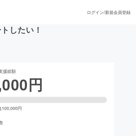
ログイン
/
新規会員登録
ートしたい！
うすぐ公開されます
支援総額
プロダクト
,000
円
ファッション
スポーツ
00,000円
数
ア
ソーシャルグッド
人