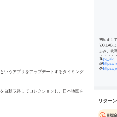
初めまして
Y.C.L
歩み、就職
「 なんか
yc_lab
り、仕事
https://
組んでいる
https://
というアプリをアップデートするタイミング
「 ヤマチ
を自動取得してコレクションし、日本地図を
リターン
目標