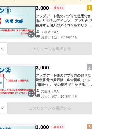
3,000
円
残り
30
アップデート後のアプリで使用でき
るオリジナルアイコン。 アプリ内で
使用する個人のアイコンをオリジナ
ル仕様にすることができます。 今回
支援者：4人
新設するコメント機能では、コメン
お届け予定：2018年11月
トした人の個人アイコンを表示しま
す。 そこのアイコンのデザインをオ
リジナル仕様にできるようになりま
このリターンを選択する
る
す。
3,000
円
アップデート後のアプリ内の好きな
郵便番号の掲示板に広告掲載（１ヶ
月間分）。 その場所でしか見ること
のできない掲示板の画面上側に広告
支援者：0人
スペースを作ります。 その地域でし
お届け予定：2018年11月
か見ることができない掲示板ですの
で、地域に根ざした広告などを掲示
することが可能です。 購入後にバ
このリターンを選択する
る
ナーと広告先URLをご連絡くださ
い。
3,000
円
残り
10