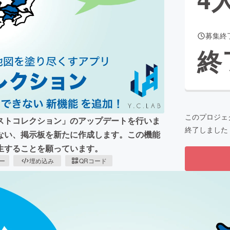
募集終
CAMPFIRE for Social Good
CAMPFIRE Creation
終
CAMPFIREふるさと納税
machi-ya
コミュニティ
このプロジェ
ストコレクション」のアップデートを行いま
終了しました
ない、掲示板を新たに作成します。この機能
生することを願っています。
ピー
埋め込み
QRコード