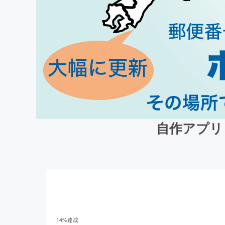
自作アプリ
14
%達成