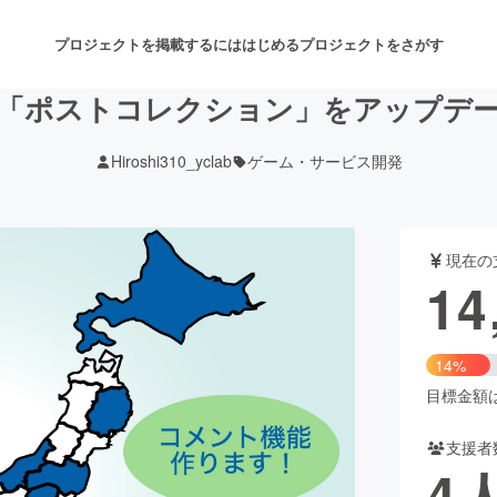
プロジェクトを掲載するには
はじめる
プロジェクトをさがす
「ポストコレクション」をアップデ
Hiroshi310_yclab
ゲーム・サービス開発
注目のリターン
注目の新着プロジェクト
募集終了が近いプロジェクト
も
現在の
音楽
舞台・パフォーマンス
14
ゲーム・サービス開発
フード・飲食店
14%
書籍・雑誌出版
アニメ・漫画
目標金額は1
支援者
チャレンジ
ビューティー・ヘルスケ
4