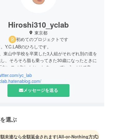
Hiroshi310_yclab
東京都
初めてのプロジェクトです
。Y.C.LABのひろしです。
ABは、東山中学校を卒業した3人組がそれぞれ別の道を
し、そろそろ脂も乗ってきた30歳になったときに
面白いモノ作れんじゃね？ 」っていう ノリで集ま
帰りにビールを飲みながら新しいモノづくりに取り
twitter.com/yc_lab
チームです。読み方は「 ワイシーラボ 」または
yclab.hatenablog.com/
ュウラボ 」です。
メッセージを送る
を選ぶ
金額未達なら全額返金されます
(All-or-Nothing方式)