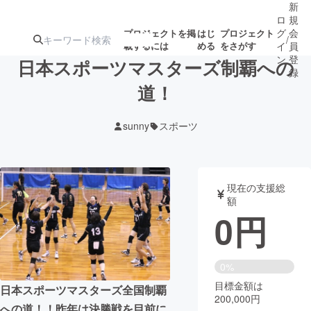
新
ロ
規
グ
会
プロジェクトを掲
はじ
プロジェクト
/
載するには
める
をさがす
イ
員
ン
登
日本スポーツマスターズ制覇への
録
道！
人気のプロ
注目のリ
注目の新着プロ
募集終了が近いプ
もうすぐ公開
sunny
スポーツ
ジェクト
ターン
ジェクト
ロジェクト
されます
アート・写真
音楽
現在の支援総
額
0
円
テクノロジー・ガジェット
ゲーム・サ
映像・映画
書籍・雑誌
0%
目標金額は
日本スポーツマスターズ全国制覇
200,000円
ビジネス・起業
チャレンジ
への道！！昨年は決勝戦を目前に