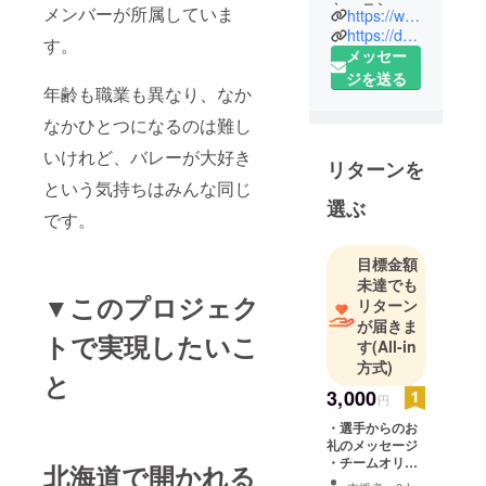
ショニング
メンバーが所属していま
https://www.instagram.com/studio__sunny/#
スタジオを
https://dn3ne.hp.peraichi.com/sunny.310
す。
立ち上げた
メッセー
トレーナー
ジを送る
年齢も職業も異なり、なか
です。
なかひとつになるのは難し
長年、運動
やスポーツ
いけれど、バレーが大好き
リターンを
を通じて、
という気持ちはみんな同じ
健康の大切
選ぶ
です。
さをお届け
したいと
目標金額
様々なサー
未達でも
ビスを提供
▼このプロジェク
リターン
してきまし
が届きま
トで実現したいこ
た。
す
(All-in
3月にオープ
方式)
と
ンしたばか
3,000
円
りのスタジ
・選手からのお
オは、私た
礼のメッセージ
ちの夢が詰
・チームオリジ
北海道で開かれる
ナルボールペン
まっていま