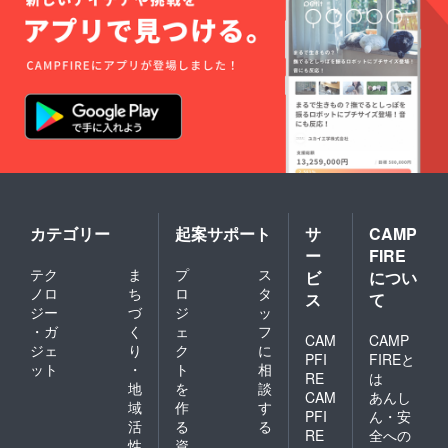
カテゴリー
起案サポート
サ
CAMP
ー
FIRE
テク
ま
プ
ス
ビ
につい
ノロ
ち
ロ
タ
ス
て
ジー
づ
ジ
ッ
・ガ
く
ェ
フ
CAM
CAMP
ジェ
り
ク
に
PFI
FIREと
ット
・
ト
相
RE
は
地
を
談
CAM
あんし
域
作
す
PFI
ん・安
活
る
る
RE
全への
性
資