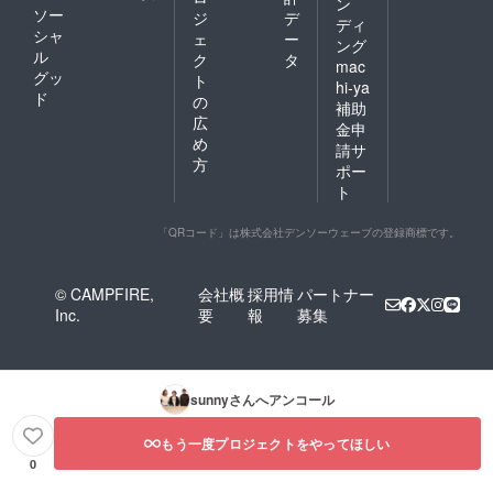
ン
ソー
ジ
デ
ディ
シャ
ェ
ー
ング
ル
ク
タ
mac
グッ
ト
hi-ya
ド
の
補助
広
金申
め
請サ
方
ポー
ト
「QRコード」は株式会社デンソーウェーブの登録商標です。
© CAMPFIRE,
会社概
採用情
パートナー
Inc.
要
報
募集
sunny
さんへアンコール
もう一度プロジェクトをやってほしい
0