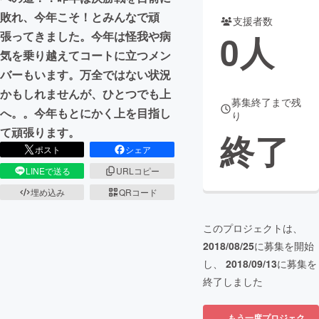
敗れ、今年こそ！とみんなで頑
支援者数
まちづくり・地域活性化
0
人
張ってきました。今年は怪我や病
気を乗り越えてコートに立つメン
CAMPFIRE for Social Good
CAMPFIRE Creation
バーもいます。万全ではない状況
CAMPFIREふるさと納税
machi-ya
コミュニティ
かもしれませんが、ひとつでも上
募集終了まで残
へ。。今年もとにかく上を目指し
り
て頑張ります。
終了
ポスト
シェア
LINEで送る
URLコピー
埋め込み
QRコード
このプロジェクトは、
2018/08/25
に募集を開始
し、
2018/09/13
に募集を
終了しました
もう一度プロジェク