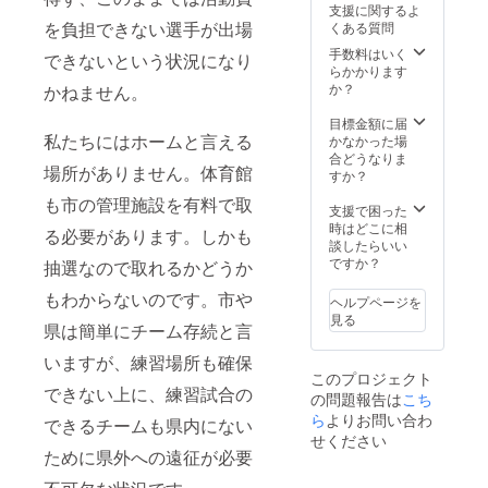
支援に関するよ
を負担できない選手が出場
くある質問
手数料はいく
できないという状況になり
らかかります
か？
かねません。
目標金額に届
私たちにはホームと言える
かなかった場
合どうなりま
場所がありません。体育館
すか？
も市の管理施設を有料で取
支援で困った
時はどこに相
る必要があります。しかも
談したらいい
ですか？
抽選なので取れるかどうか
もわからないのです。市や
ヘルプページを
見る
県は簡単にチーム存続と言
いますが、練習場所も確保
このプロジェクト
できない上に、練習試合の
の問題報告は
こち
ら
よりお問い合わ
できるチームも県内にない
せください
ために県外への遠征が必要