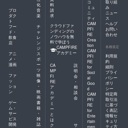
コ
取り組
化
料
ミュ
み
プロ
音
請
ニ
ニュー
ダク
楽
求
ティ
ス
ト
CAM
ヘルプ
クラウドファ
フー
チ
PFI
お問い
ンディングの
ド・
ャ
RE
合わせ
ノウハウを無
飲食
レ
Crea
料で学ぼう
店
ン
tion
各種規定
CAMPFIRE
ジ
CAM
アカデミー
アニ
ス
利用規
PFI
メ・
ポ
約
RE
漫画
ー
CA
説
細則
for
ツ
MP
明
プライ
Soci
ファ
映
FI
会
バシー
al
ッ
像
RE
・
ポリ
Goo
ショ
・
ア
相
シー
d
ン
映
カ
談
特定商
CAM
画
デ
会
取引法
PFI
ゲー
書
ミ
に基づ
RE
ム・
籍
ー
く表記
for
サー
・
と
情報セ
Ente
ビス
雑
は
キュリ
rtain
開発
誌
ク
サ
ティ方
men