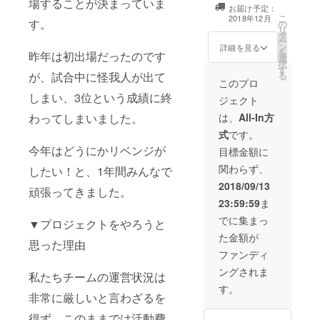
場することが決まっていま
希望のサイズが
だきたいな
お届け予定：
ありましたら、
こ
2018年12月
す。
と思ってい
の
備考欄に記載く
リ
タ
ださい。
ます！
ー
ン
詳細を見る
を
昨年は初出場だったのです
選
択
す
が、試合中に怪我人が出て
る
このプロ
しまい、3位という成績に終
ジェクト
わってしまいました。
は、
All-In方
式
です。
今年はどうにかリベンジが
目標金額に
関わらず、
したい！と、1年間みんなで
2018/09/13
頑張ってきました。
23:59:59
ま
でに集まっ
▼プロジェクトをやろうと
た金額が
思った理由
ファンディ
ングされま
私たちチームの運営状況は
す。
非常に厳しいと言わざるを
得ず、このままでは活動費