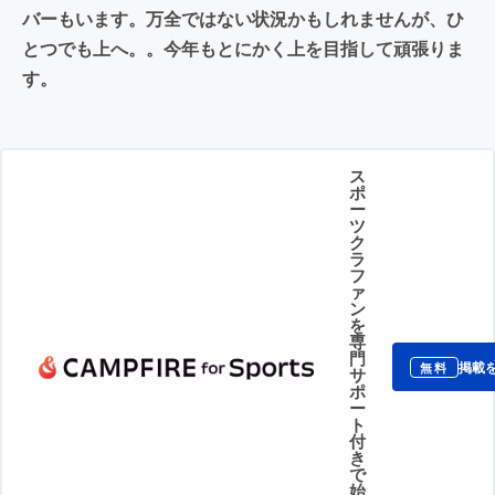
バーもいます。万全ではない状況かもしれませんが、ひ
とつでも上へ。。今年もとにかく上を目指して頑張りま
す。
ス
ポ
ー
ツ
ク
ラ
フ
ァ
ン
を
専
門
掲載
無料
サ
ポ
ー
ト
付
き
で
始