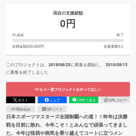
現在の支援総額
0
円
終了
0
%達成
目標金額
200,000
円
支援者数
0
人
このプロジェクトは、
2018/08/25
に募集を開始し、
2018/09/13
に募集を終了しました
もう一度プロジェクトをやってほしい
ポスト
シェア
LINEで送る
URLコピー
埋め込み
QRコード
日本スポーツマスターズ全国制覇への道！！昨年は決勝
戦を目前に敗れ、今年こそ！とみんなで頑張ってきまし
た。今年は怪我や病気を乗り越えてコートに立つメン