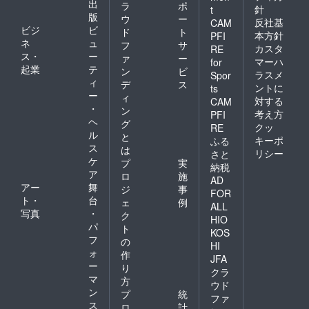
出
ラ
ポ
針
t
版
ウ
ー
反社基
CAM
ビジ
ビ
ド
ト
本方針
PFI
ネ
ュ
フ
サ
カスタ
RE
ス・
ー
ァ
ー
マーハ
for
起業
テ
ン
ビ
ラスメ
Spor
ィ
デ
ス
ントに
ts
ー
ィ
対する
CAM
・
ン
考え方
PFI
ヘ
グ
クッ
RE
ル
と
キーポ
ふる
ス
は
リシー
さと
ケ
プ
実
納税
ア
ロ
施
AD
アー
舞
ジ
事
FOR
ト・
台
ェ
例
ALL
写真
・
ク
HIO
パ
ト
KOS
フ
の
HI
ォ
作
JFA
ー
り
クラ
マ
方
ウド
ン
プ
統
ファ
ス
ロ
計