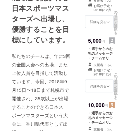
支援者：0人
日本スポーツマス
す。
お届け予定：
こ
2018年12月
同時にここ
の
リ
ターズへ出場し、
タ
に通う皆さ
ー
ン
詳細を見る
を
んの夢も応
選
優勝することを目
択
す
援できる場
る
標にしています。
所として、
5,000
円
より高いス
・選手からのお
キルとより
礼のメッセージ
私たちのチームは、年に3回
心地良い環
・チームオリジ
ナルタオル
境を提供で
の全国大会への出場、また
支援者：0人
きるよう、
お届け予定：
上位入賞を目指して活動し
こ
2018年12月
日々切磋琢
の
リ
ています。今回、2018年9
タ
磨していま
ー
ン
詳細を見る
を
月15日〜18日まで札幌市で
す。
選
択
す
お近くの方
る
開催され、35歳以上が出場
もそうでな
10,000
円
することのできる日本ス
い方も、
・選手からのお
ポーツマスターズという大
みーーーん
礼のメッセージ
なに一度見
・チームオリジ
会に、香川県代表として出
ナルTシャツ ※ご
に来ていた
支援者：0人