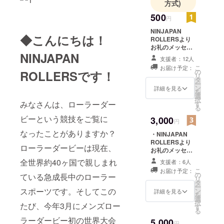
方式)
500
円
NINJAPAN
◆こんにちは！
ROLLERSより
お礼のメッセー
NINJAPAN
ジ
支援者：12人
こ
お届け予定：
の
ROLLERSです！
リ
タ
ー
ン
詳細を見る
を
選
択
みなさんは、ローラーダー
す
る
ビーという競技をご覧に
3,000
円
なったことがありますか？
・NINJAPAN
ROLLERSより
ローラーダービーは現在、
お礼のメッセー
ジ ・NINJAPAN
全世界約40ヶ国で親しまれ
支援者：6人
ROLLERSロゴ
こ
お届け予定：
デザインステッ
の
ている急成長中のローラー
リ
カー
タ
ー
スポーツです。そしてこの
ン
詳細を見る
を
選
択
たび、今年3月にメンズロー
す
る
ラーダービー初の世界大会
5,000
円