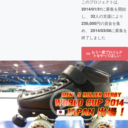
このプロジェクトは、
2014/01/31
に募集を開始
し、
32
人の支援により
230,000
円の資金を集
め、
2014/03/06
に募集を
終了しました
もう一度プロジェク
トをやってほしい