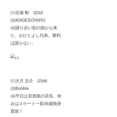
(1)石塚 剛 (2)32
(3)IKAGESOYARO
(4)譲り合い彩の国から来
た、おひとよし代表。勝利
は譲らない。
(1)大月 圭介 (2)99
(3)Bubble
(4)平日は居酒屋の店長、休
みはスケート一筋36歳独身
貴族！