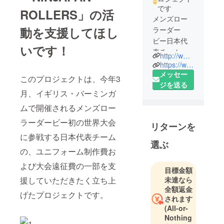
です
ROLLERS」の活
メンズロー
動を支援してほし
ラーダー
ビー日本代
いです！
表チーム
http://www.mensrollerderbyjapan.com/
「NINJAPAN
https://www.facebook.com/mrdj.web
ROLLERS」
メッセー
このプロジェクトは、今年3
です。個性
ジを送る
月、イギリス・バーミンガ
豊かなメン
バーが世界
ムで開催されるメンズロー
大会を目指
ラーダービー初の世界大会
リターンを
し、日々強
に参戦する日本代表チーム
化練習に励
選ぶ
の、ユニフォーム制作費お
んでいま
す！また、
よび大会遠征費の一部を支
目標金額
ローラー
援していただきたく立ち上
未達なら
ダービーの
全額返金
げたプロジェクトです。
普及活動な
されます
ども行って
(All-or-
います。
Nothing