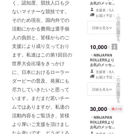
交通費、施設入
く、認知度、競技人口も少
お礼のメッセー
場料、レンタル
ジ ・NINJAPAN
スケート代など
支援者：0人
ないマイナーな競技です。
ROLLERSが楽
の実費は自己負
こ
お届け予定：
しく教えてくれ
の
そのため現在、国内外での
担となります。
リ
る練習会へのご
タ
※女性の方でも大
ー
招待（エキス
ン
詳細を見る
活動にかかる費用は選手個
丈夫です！
を
パート向け） ※
選
択
人の負担と、皆様からのご
練習会は都内に
す
る
て、4月以降の月
支援により成り立っており
10,000
曜もしくは木曜
円
の夜に開催予定
ます。私達はこの第1回目の
・NINJAPAN
です。 ※都内会
ROLLERSより
場までの交通
世界大会出場をきっかけ
お礼のメッセー
費、施設入場
ジ ・NINJAPAN
料、レンタルス
に、日本におけるローラー
支援者：8人
ROLLERSロゴ
ケート代などの
こ
お届け予定：
デザインステッ
の
実費は自己負担
ダービーの普及、発展にも
リ
カー ・日本代表
タ
となります。 ※
ー
尽力していきたいと思って
応援ステッカー
ン
女性の方でも大
詳細を見る
を
・NINJAPAN
選
丈夫です！
択
います。まだまだ若いチー
ROLLERSオリ
す
る
ジナルTシャツ
ムではありますが、私達の
（サイズはS・
30,000
円
残り12
M・L・XLより
活動内容をご覧頂き、皆様
お選び頂けま
・NINJAPAN
す）
ROLLERSより
より厚いご支援を頂けまし
お礼のメッセー
ジ ・NINJAPAN
たら幸いです。どうぞよろ
支援者：3人