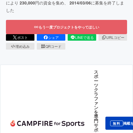
により
230,000
円の資金を集め、
2014/03/06
に募集を終了しま
した
もう一度プロジェクトをやってほしい
ポスト
シェア
LINEで送る
URLコピー
埋め込み
QRコード
ス
ポ
ー
ツ
ク
ラ
フ
ァ
ン
を
専
門
掲載
無料
サ
ポ