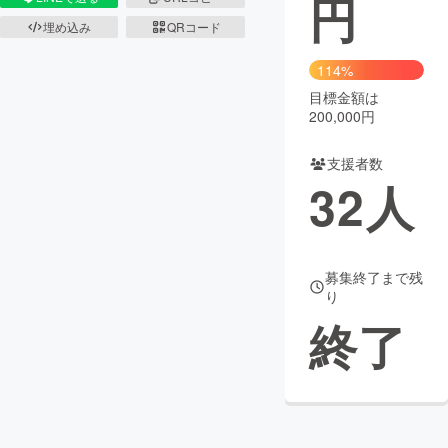
円
埋め込み
QRコード
まちづくり・地域活性化
114%
目標金額は
CAMPFIRE for Social Good
CAMPFIRE Creation
200,000円
CAMPFIREふるさと納税
machi-ya
コミュニティ
支援者数
32
人
募集終了まで残
り
終了