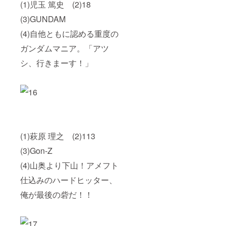
(1)児玉 篤史 (2)18
(3)GUNDAM
(4)自他ともに認める重度の
ガンダムマニア。「アツ
シ、行きまーす！」
(1)萩原 理之 (2)113
(3)Gon-Z
(4)山奥より下山！アメフト
仕込みのハードヒッター、
俺が最後の砦だ！！