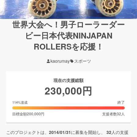
世界大会へ！男子ローラーダー
ビー日本代表NINJAPAN
ROLLERSを応援！
kaorumay
スポーツ
現在の支援総額
230,000
円
終了
114
%達成
目標金額
200,000
円
支援者数
32
人
このプロジェクトは、
2014/01/31
に募集を開始し、
32
人の支援