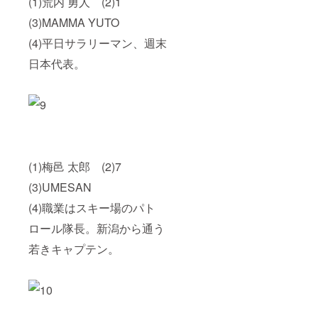
(1)荒内 勇人 (2)1
(3)MAMMA YUTO
(4)平日サラリーマン、週末
日本代表。
(1)梅邑 太郎 (2)7
(3)UMESAN
(4)職業はスキー場のパト
ロール隊長。新潟から通う
若きキャプテン。