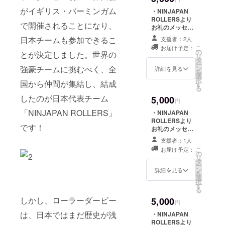
がイギリス・バーミンガム
・NINJAPAN
ROLLERSより
で開催されることになり、
お礼のメッセー
ジ ・NINJAPAN
日本チームも参加できるこ
支援者：2人
ROLLERSロゴ
こ
お届け予定：
デザインステッ
の
とが決定しました。世界の
リ
カー ・日本代表
タ
ー
応援ステッカー
強豪チームに挑むべく、全
ン
詳細を見る
を
選
択
国から仲間が集結し、結成
す
る
したのが日本代表チーム
5,000
円
「NINJAPAN ROLLERS」
・NINJAPAN
ROLLERSより
です！
お礼のメッセー
ジ ・NINJAPAN
支援者：1人
ROLLERSが優
こ
お届け予定：
しく教えてくれ
の
リ
る練習会へのご
タ
ー
招待（初心者向
ン
詳細を見る
を
け） ※練習会は
選
択
都内にて、4月以
す
る
降の月曜もしく
しかし、ローラーダービー
5,000
は木曜の夜に開
円
催予定です。 ※
は、日本ではまだ歴史が浅
・NINJAPAN
都内会場までの
ROLLERSより