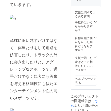
ていきます。
支援に関するよ
くある質問
手数料はいく
らかかります
か？
目標金額に届
単純に追い越すだけではな
かなかった場
合どうなりま
く、体当たりをして進路を
すか？
妨害したり、トラックの外
支援で困った
に突き出したりと、アグ
時はどこに相
談したらいい
レッシブなスポーツで、選
ですか？
手だけでなく観客にも興奮
ヘルプページを
見る
を与える格闘技にも似たエ
ンターテインメント性の高
このプロジェクト
いスポーツです。
の問題報告は
こち
ら
よりお問い合わ
せください