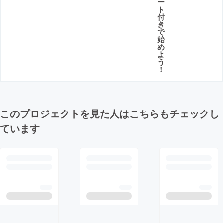
ー
ト
付
き
で
始
め
よ
う
！
このプロジェクトを見た人はこちらもチェックし
ています