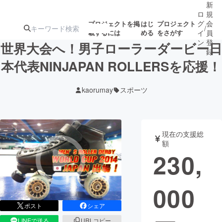
新
ロ
規
グ
会
プロジェクトを掲
はじ
プロジェクト
/
載するには
める
をさがす
イ
員
ン
登
世界大会へ！男子ローラーダービー日
録
本代表NINJAPAN ROLLERSを応援！
人気のプロ
注目のリ
注目の新着プロ
募集終了が近いプ
もうすぐ公開
kaorumay
スポーツ
ジェクト
ターン
ジェクト
ロジェクト
されます
アート・写真
音楽
現在の支援総
額
230,
テクノロジー・ガジェット
ゲーム・サ
000
映像・映画
書籍・雑誌
ポスト
シェア
ビジネス・起業
チャレンジ
LINEで送る
URLコピー