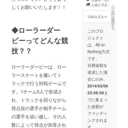
ROLLERSロゴ
こ
お届け予定：
しくお願いいたします！！
デザインステッ
の
リ
カー ・日本代表
タ
ー
応援ステッカー
ン
詳細を見る
を
・NINJAPAN
選
択
ROLLERSオリ
す
◆ローラーダー
る
ジナルTシャツ
このプロ
（サイズはS・
ジェクト
ビーってどんな競
M・L・XLより
お選び頂けま
は、All-or-
す） ・選手があ
技？？
Nothing方式
なたのために選
んだイギリスの
です。
お土産をプレゼ
目標金額を
ローラーダービーは、ロー
ント
達成した場
ラースケートを履いてト
合にのみ、
ラックで行う対戦ゲームで
2014/03/06
す。1チーム5人で形成さ
23:59:59
ま
れ、トラックを回りながら
でに集まっ
た金額が
得点役の選手が相手チーム
ファンディ
の選手を追い越し、その人
ングされま
数によって得点が加算され
す。