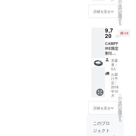
８本丸
の
リ
編み平
タ
ー
編み
ン
詳細を見る
を
【送料
選
択
無料】
す
る
レッド
9,7
残り9
20
円
CAMPF
IRE限定
割引
25％OF
支援
F 栃木
者：
レザー
0人
本革カ
お届
メラ
け予
ネック
定：
スト
2018
年10
ラップ
こ
月
８本丸
の
リ
編み平
タ
ー
編み
ン
詳細を見る
を
【送料
選
択
無料】
す
る
ネイ
このプロ
ビー
ジェクト