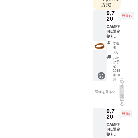
で、
方式)
新たな価値
9,7
を創造して
残り10
20
円
世の中に発
CAMPF
信していく
IRE限定
割引
のが「中宮
25％OF
虎熊商店」
支援
F 栃木
者：
です。
レザー
0人
本革カ
お届
メラ
け予
ネック
定：
スト
2018
年10
ラップ
こ
月
８本丸
の
リ
編み平
タ
ー
編み
ン
詳細を見る
を
【送料
選
択
無料】
す
る
ナチュ
9,7
ラル
残り8
20
円
CAMPF
IRE限定
割引