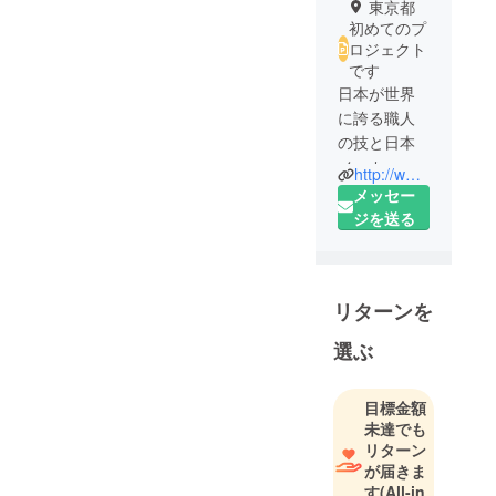
東京都
初めてのプ
ロジェクト
です
日本が世界
に誇る職人
の技と日本
メーカーの
http://www.torakuma.co.jp
先端技術。
メッセー
メイドイン
ジを送る
ジャパン製
品は世界か
ら高い信頼
リターンを
を受けてい
ます。
選ぶ
日本の伝統
を受け継ぐ
目標金額
職人の技を
未達でも
最先端の技
リターン
術やデザイ
が届きま
ンとつない
す
(All-in