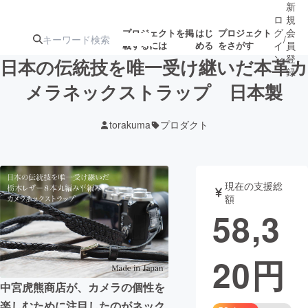
新
ロ
規
グ
会
プロジェクトを掲
はじ
プロジェクト
/
載するには
める
をさがす
イ
員
ン
登
日本の伝統技を唯一受け継いだ本革カ
録
メラネックストラップ 日本製
人気のプロ
注目のリ
注目の新着プロ
募集終了が近いプ
もうすぐ公開
torakuma
プロダクト
ジェクト
ターン
ジェクト
ロジェクト
されます
アート・写真
音楽
現在の支援総
額
58,3
テクノロジー・ガジェット
ゲーム・サ
20
円
映像・映画
書籍・雑誌
中宮虎熊商店が、カメラの個性を
ビジネス・起業
チャレンジ
楽しむために注目したのがネック