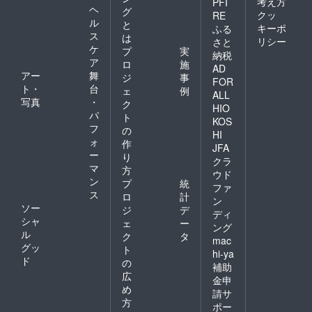
考え方
PFI
ヘ
グ
クッ
RE
ル
と
キーポ
ふる
ス
は
リシー
さと
ケ
プ
実
納税
ア
ロ
施
AD
アー
舞
ジ
事
FOR
ト・
台
ェ
例
ALL
写真
・
ク
HIO
パ
ト
KOS
フ
の
HI
ォ
作
JFA
ー
り
クラ
マ
方
ウド
ン
プ
統
ファ
ス
ロ
計
ン
ソー
ジ
デ
ディ
シャ
ェ
ー
ング
ル
ク
タ
mac
グッ
ト
hi-ya
ド
の
補助
広
金申
め
請サ
方
ポー