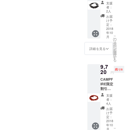
25％OF
支援
F 栃木
者：
レザー
2人
本革カ
お届
メラ
け予
ネック
定：
スト
2018
年10
ラップ
こ
月
８本丸
の
リ
編み平
タ
ー
編み
ン
詳細を見る
を
【送料
選
択
無料】
す
る
ブラッ
9,7
ク
残り6
20
円
CAMPF
IRE限定
割引
25％OF
支援
F 栃木
者：
レザー
4人
本革カ
お届
メラ
け予
ネック
定：
スト
2018
年10
ラップ
こ
月