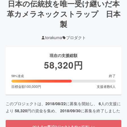
日本の伝統技を唯一受け継いだ本
革カメラネックストラップ 日本
製
torakuma
プロダクト
現在の支援総額
58,320
円
終了
58
%達成
目標金額
100,000
円
支援者数
6
人
このプロジェクトは、
2018/08/22
に募集を開始し、
6
人の支援に
より
58,320
円の資金を集め、
2018/09/30
に募集を終了しました
もう一度プロジェクトをやってほしい