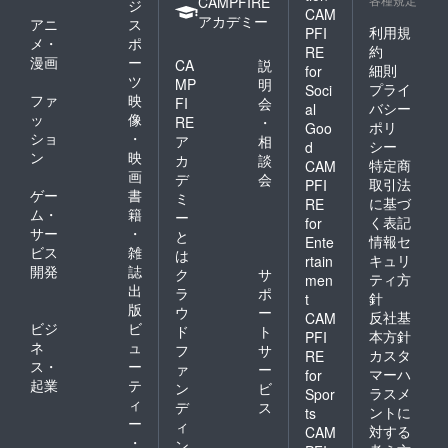
CAMPFIRE
ジ
CAM
アカデミー
アニ
ス
利用規
PFI
メ・
ポ
約
RE
漫画
ー
CA
説
細則
for
ツ
MP
明
プライ
Soci
ファ
映
FI
会
バシー
al
ッ
像
RE
・
ポリ
Goo
ショ
・
ア
相
シー
d
ン
映
カ
談
特定商
CAM
画
デ
会
取引法
PFI
ゲー
書
ミ
に基づ
RE
ム・
籍
ー
く表記
for
サー
・
と
情報セ
Ente
ビス
雑
は
キュリ
rtain
開発
誌
ク
サ
ティ方
men
出
ラ
ポ
針
t
版
ウ
ー
反社基
CAM
ビジ
ビ
ド
ト
本方針
PFI
ネ
ュ
フ
サ
カスタ
RE
ス・
ー
ァ
ー
マーハ
for
起業
テ
ン
ビ
ラスメ
Spor
ィ
デ
ス
ントに
ts
ー
ィ
対する
CAM
・
ン