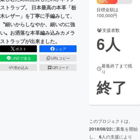
58%
ストラップ。 日本最高の本革「栃
目標金額は
まちづくり・地域活性化
木レザー」を丁寧に手編みして、
100,000円
〝細いからしなやか、細いのに強
支援者数
CAMPFIRE for Social Good
CAMPFIRE Creation
い〟お洒落な本革編み込みカメラ
6
人
CAMPFIREふるさと納税
machi-ya
コミュニティ
ストラップが出来ました。
ポスト
シェア
LINEで送る
URLコピー
募集終了まで残
埋め込み
QRコード
り
終了
このプロジェクトは、
2018/08/22
に募集を開始
し、
6
人の支援により