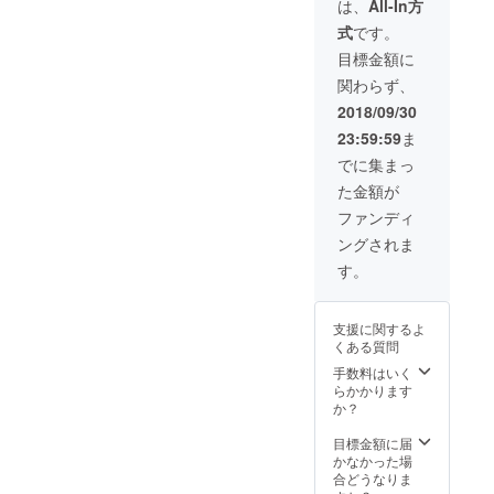
は、
All-In方
式
です。
目標金額に
関わらず、
2018/09/30
23:59:59
ま
でに集まっ
た金額が
ファンディ
ングされま
す。
支援に関するよ
くある質問
手数料はいく
らかかります
か？
目標金額に届
かなかった場
合どうなりま