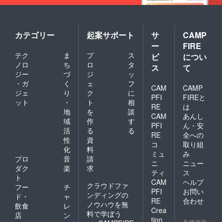
カテゴリー
起案サポート
サ
CAMP
ー
FIRE
テク
ま
プ
ス
ビ
につい
ノロ
ち
ロ
タ
ス
て
ジー
づ
ジ
ッ
・ガ
く
ェ
フ
CAM
CAMP
ジェ
り
ク
に
PFI
FIREと
ット
・
ト
相
RE
は
地
を
談
CAM
あんし
域
作
す
PFI
ん・安
活
る
る
RE
全への
性
資
コ
取り組
化
料
ミュ
み
プロ
音
請
ニ
ニュー
ダク
楽
求
ティ
ス
ト
CAM
ヘルプ
クラウドファ
フー
チ
PFI
お問い
ンディングの
ド・
ャ
RE
合わせ
ノウハウを無
飲食
レ
Crea
料で学ぼう
店
ン
tion
各種規定