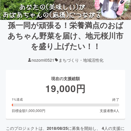
孫一同が頑張る！栄養満点のおば
あちゃん野菜を届け、地元桜川市
を盛り上げたい！！
nozomi0521
まちづくり・地域活性化
現在の支援総額
19,000
円
終了
1
%達成
目標金額
1,000,000
円
支援者数
4
人
このプロジェクトは、
2018/08/25
に募集を開始し、
4
人の支援に