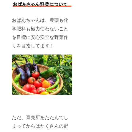
２位！
採れま
桜川市
す。産
は筑波
地直送
山や加
こだわ
おばあちゃんは、農薬も化
波山な
りのお
どの
米、ぜ
学肥料も極力使わないこと
山々に
ひご賞
囲まれ
を目標に安心安全な野菜作
味くだ
てお
さい。
りを目指してます！
り、山
より流
れる清
流に加
え、水
はけの
良い砂
目の水
田より
良質の
おいし
い米が
採れま
す。産
地直送
こだわ
ただ、直売所をたたんでし
りのお
まってからはたくさんの野
米、ぜ
ひご賞