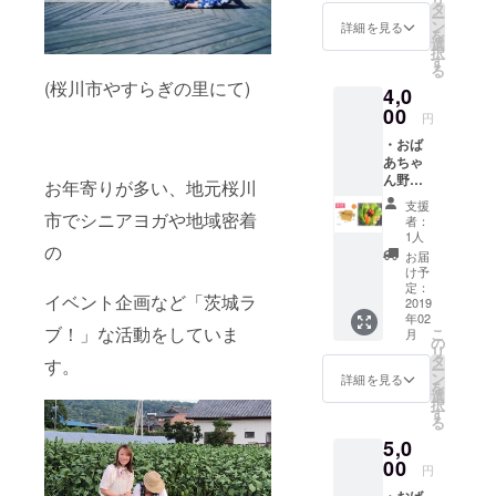
タ
そしてたく
ー
ン
詳細を見る
さんの人
を
選
択
に“農業”につ
す
る
いて、“狩
(桜川市やすらぎの里にて)
4,0
猟”につい
00
円
て、そし
・おば
て“いのち”に
あちゃ
ん野菜
ついて興味
お年寄りが多い、地元桜川
セッ
を持って
支援
ト １
市でシニアヨガや地域密着
者：
持ってもら
箱(6０
1人
の
サイズ
いたいとい
お届
予定) 昔
け予
う想いから
ながら
定：
イベント企画など「茨城ラ
2019年１月
の農法
2019
年02
で育て
より
ブ！」な活動をしていま
こ
月
た旬の
の
YouTubeに
リ
朝どり
タ
す。
ー
野菜を
て“Nozomi's
ン
詳細を見る
を
お送り
選
狩チャンネ
択
いたし
す
る
ル”を配信開
ます！
5,0
一箱一
始。
箱違う
00
円
オリジ