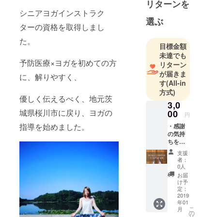
リターンを
ヨガレッス
シニアヨガインストラク
ンの傍ら、
選ぶ
ターの資格を取得しまし
おばあちゃ
た。
んの畑のお
目標金額
手伝いをし
未達でも
ている。
予防医療×ヨガを初めての方
リターン
畑に出る猪
が届きま
に、解りやすく、
す
(All-in
を駆除する
方式)
ために“狩猟
優しく伝えるべく、地元茨
3,0
免許”を取り
城県桜川市に戻り、ヨガの
00
仲間と共に
円
害獣駆除を
指導を始めました。
・感謝
の気持
始める。
ちを込
近年の猟
めてサ
支援
ンクス
師・農家の
者：
メール
0人
高齢化・減
を送ら
お届
少の現実受
せてい
け予
ただき
定：
けて少しで
ます。
2019
も若い人
年01
こ
月
に、
の
リ