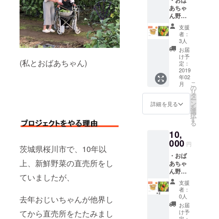
・おば
ナル野
あちゃ
菜セッ
狩猟免許、
ん野菜
トで、
ネイル検
セッ
季節の
支援
ト １
野菜が
定、簿記検
者：
箱(８０
入って
3人
定、英語検
サイズ
おりま
お届
定、漢字検
予定) 昔
す。 ※
け予
(私とおばあちゃん)
ながら
後程、
定：
定、TOEIC
の農法
2019
出荷時
等様々な資
年02
で育て
期の確
こ
月
た旬の
格にチャレ
認を行
の
リ
朝どり
います
タ
ンジ中♪
ー
野菜を
が、ご
ン
詳細を見る
を
＊全米ヨガ
お送り
連絡が
選
択
いたし
つかな
アライアン
す
る
ます！
い場合
ス‐RYT200‐
10,
１箱１
は、お
修了
箱違う
000
ばあ
円
茨城県桜川市で、10年以
オリジ
ちゃん
＊IHTA認定
・おば
ナル野
の気ま
シニアヨガ
上、新鮮野菜の直売所をし
あちゃ
菜セッ
ぐれ発
ん野菜
トで、
インストラ
送にな
ていましたが、
セッ
季節の
ります
支援
クター
ト 2箱
野菜が
ので、
者：
＊IHTA認定
(８０サ
入って
ご了承
0人
去年おじいちゃんが他界し
イズ予
おりま
くださ
マタニティ
お届
定) (発
す。 ※
てから直売所をたたみまし
いま
け予
ヨガインス
送時期
定：