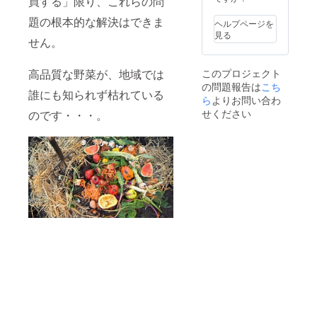
買する」限り、これらの問
は、お
れませ
ばあ
題の根本的な解決はできま
んが、
ヘルプページを
ちゃん
茨城県
見る
せん。
の気ま
はコシ
ぐれ発
ヒカリ
送にな
の収穫
高品質な野菜が、地域では
このプロジェクト
ります
高が全
の問題報告は
こち
ので、
国２
誰にも知られず枯れている
ご了承
ら
よりお問い合わ
位！桜
くださ
川市は
せください
のです・・・。
いま
筑波山
せ。 ・
や加波
おばあ
山など
ちゃん
の山々
のお
に囲ま
米
れてお
10kg 意
り、山
外に思
より流
う方も
れる清
多いか
流に加
もしれ
え、水
ません
はけの
が、茨
良い砂
城県は
目の水
コシヒ
田より
カリの
良質の
収穫高
おいし
が全国
い米が