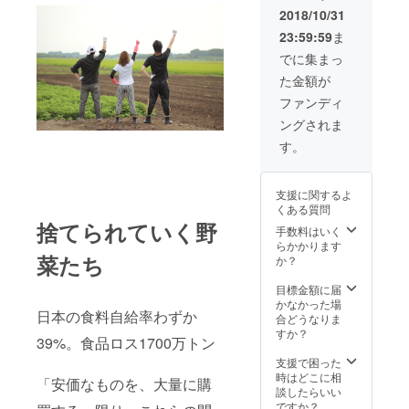
ます！
荷時期
2018/10/31
一箱一
の確認
23:59:59
ま
箱違う
を行い
オリジ
ます
でに集まっ
ナル野
が、ご
た金額が
菜セッ
連絡が
トで、
つかな
ファンディ
季節の
い場合
ングされま
野菜が
は、お
入って
ばあ
す。
おりま
ちゃん
す。 ※
の気ま
お届け
ぐれ発
支援に関するよ
予定は
送にな
くある質問
初回出
ります
捨てられていく野
荷日の
ので、
手数料はいく
予定に
ご了承
らかかります
菜たち
なりま
くださ
か？
す。後
いま
程、出
せ。 ・
目標金額に届
荷時期
おばあ
かなかった場
日本の食料自給率わずか
の確認
ちゃん
合どうなりま
を行い
のお
すか？
39%。食品ロス1700万トン
ます
米 5kg
が、ご
意外に
支援で困った
連絡が
思う方
時はどこに相
「安価なものを、大量に購
つかな
も多い
談したらいい
い場合
かもし
ですか？