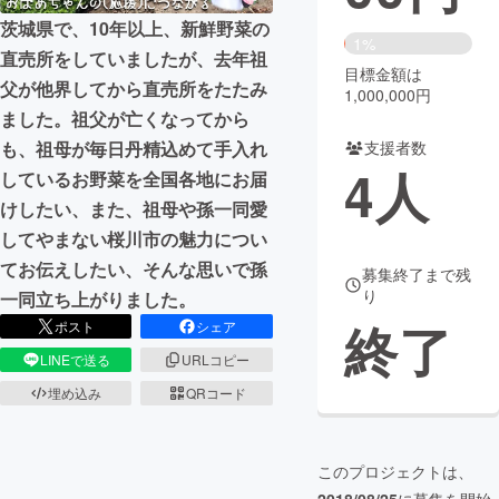
茨城県で、10年以上、新鮮野菜の
まちづくり・地域活性化
1%
直売所をしていましたが、去年祖
目標金額は
父が他界してから直売所をたたみ
1,000,000円
CAMPFIRE for Social Good
CAMPFIRE Creation
ました。祖父が亡くなってから
CAMPFIREふるさと納税
machi-ya
コミュニティ
も、祖母が毎日丹精込めて手入れ
支援者数
4
人
しているお野菜を全国各地にお届
けしたい、また、祖母や孫一同愛
してやまない桜川市の魅力につい
てお伝えしたい、そんな思いで孫
募集終了まで残
り
一同立ち上がりました。
終了
ポスト
シェア
LINEで送る
URLコピー
埋め込み
QRコード
このプロジェクトは、