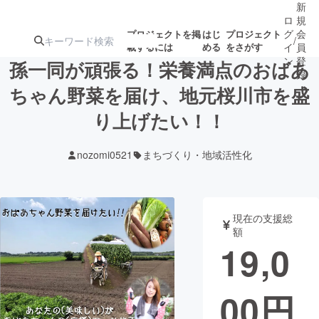
新
ロ
規
グ
会
プロジェクトを掲
はじ
プロジェクト
/
載するには
める
をさがす
イ
員
ン
登
孫一同が頑張る！栄養満点のおばあ
録
ちゃん野菜を届け、地元桜川市を盛
り上げたい！！
人気のプロ
注目のリ
注目の新着プロ
募集終了が近いプ
もうすぐ公開
ジェクト
ターン
ジェクト
ロジェクト
されます
nozomi0521
まちづくり・地域活性化
アート・写真
音楽
現在の支援総
テクノロジー・ガジェット
ゲーム・サ
額
19,0
映像・映画
書籍・雑誌
00
円
ビジネス・起業
チャレンジ