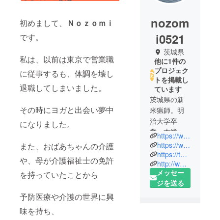
nozom
初めまして、
Ｎｏｚｏｍｉ
i0521
です。
茨城県
私は、以前は東京で営業職
他に1件の
プロジェク
に従事するも、体調を壊し
トを掲載し
退職してしまいました。
ています
茨城県の新
その時にヨガと出会い夢中
米猟師。明
治大学卒
になりました。
業。本業は
https://www.youtube.com/c/nozomikarichan
ヨガのイン
https://www.facebook.com/nozomi.karichan/
また、おばあちゃんの介護
ストラク
https://twitter.com/nonchaaan512
や、母が介護福祉士の免許
http://www.nonchannozomi.com/
ター。
メッセー
を持っていたことから
東京に10年
ジを送る
以上住んだ
予防医療や介護の世界に興
後、一念発
起して茨城
味を持ち、
へ移住。