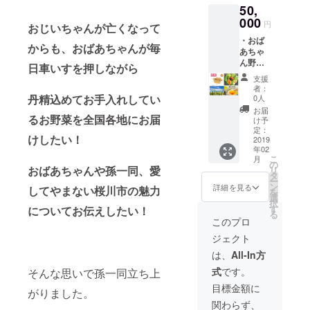
50,
がらの
後程、
農法で
000
出荷時
円
おじいちゃんが亡くなって
育てた
期の確
・おば
旬の朝
認を行
からも、おばあちゃんが毎
あちゃ
どり野
います
ん野菜
菜をお
が、ご
日車いすを押しながら
セッ
送りい
連絡が
支援
ト 10
たしま
つかな
者：
箱(6０
す！一
丹精込めてお手入れしてい
い場合
0人
サイズ
箱一箱
は、お
お届
るお野菜を全国各地にお届
予定)
違うオ
ばあ
け予
(発送時
リジナ
定：
ちゃん
けしたい！
期を分
2019
ル野菜
の気ま
年02
け、月
セット
ぐれ発
こ
月
に1箱程
で、季
の
送にな
おばあちゃんや孫一同、愛
リ
度の予
節の野
タ
ります
ー
定で10
菜が
ン
ので、
詳細を見る
してやまない桜川市の魅力
を
か月に
入って
選
ご了承
択
わたり
おりま
す
についてお伝えしたい！
くださ
る
出荷) 昔
す。 ※
いま
このプロ
ながら
お届け
せ。
ジェクト
の農法
予定は
で育て
初回出
は、
All-In方
た旬の
荷日の
式
です。
そんな思いで孫一同立ち上
朝どり
予定に
野菜を
なりま
目標金額に
がりました。
お送り
す。後
関わらず、
いたし
程、出