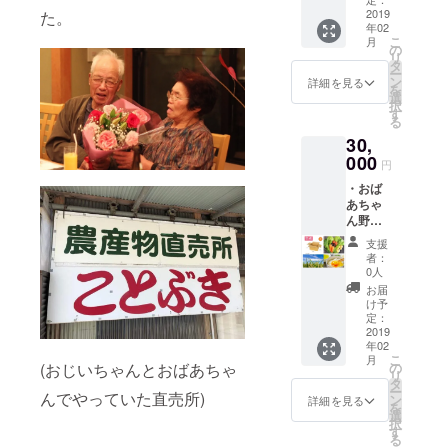
後程、
せ。
を分
2019
トラクター
た。
出荷時
年02
け、月
期の確
＊日本エア
こ
月
に1箱程
認を行
の
リ
リアルヨガ
度の予
います
タ
ー
定で2か
が、ご
協会認定
ン
詳細を見る
を
月にわ
連絡が
選
エアリア
択
たり出
つかな
す
る
ルヨガイン
荷) 昔な
い場合
30,
がらの
は、お
ストラク
農法で
000
ばあ
円
ター
育てた
ちゃん
・おば
旬の朝
＊ネイリス
の気ま
あちゃ
どり野
ぐれ発
ト技能検定2
ん野菜
菜をお
送にな
級（2018年8
セッ
送りい
ります
支援
ト 6箱
たしま
ので、
月合格♪＾
者：
(6０サ
す！一
ご了承
0人
＾）
イズ予
箱一箱
くださ
お届
定) (発
＊ジェル検
違うオ
いま
け予
送時期
リジナ
定：
せ。
定初級
を分
2019
ル野菜
＊罠ガール
年02
け、月
セット
こ
月
に1箱程
で、季
(おじいちゃんとおばあちゃ
挑戦中♪（狩
の
リ
度の予
節の野
タ
猟免許）
ー
んでやっていた直売所)
定で6か
菜が
ン
詳細を見る
を
＊農業ガー
月にわ
入って
選
択
たり出
おりま
す
ル挑戦中♪
る
荷) 昔な
す。 ※