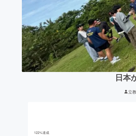
日本
立教
122
%達成