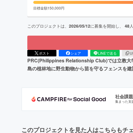
目標金額
150,000
円
このプロジェクトは、
2026/05/12
に募集を開始し、
48
ポスト
シェア
LINEで送る
U
PRC(Philippines Relationshi
島の植林地に野生動物から苗を守るフェンスを建設
社会課題
集まった支
このプロジェクトを見た人はこちらもチ