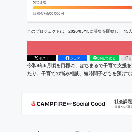
57
%達成
目標金額
500,000
円
このプロジェクトは、
2026/05/15
に募集を開始し、
15
ポスト
シェア
LINEで送る
U
令和8年6月頃を目標に、ぼちまるで子育て支援を
たり、子育ての悩み相談、短時間子どもを預けて
社会課題
集まった支