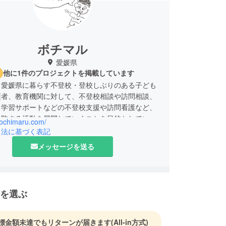
ボチマル
愛媛県
他に1件のプロジェクトを掲載しています
、愛媛県に暮らす不登校・登校しぶりのある子ども
護者、教育機関に対して、不登校相談や訪問相談、
、学習サポートなどの不登校支援や訪問看護など、
予防する活動を展開していくことを目的としていま
bochimaru.com/
引法に基づく表記
メッセージを送る
を選ぶ
標金額未達でもリターンが届きます
(All-in方式)