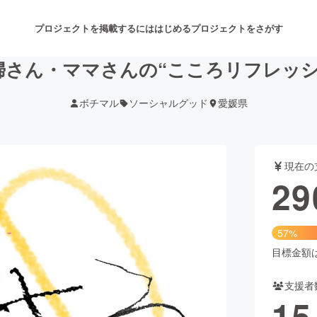
プロジェクトを掲載するには
はじめる
プロジェクトをさがす
婦さん・ママさんの“こころリフレッシ
ボチマル
ソーシャルグッド
愛媛県
注目のリターン
注目の新着プロジェクト
募集終了が近いプロジェクト
も
現在の
音楽
舞台・パフォーマンス
29
ゲーム・サービス開発
フード・飲食店
57%
書籍・雑誌出版
アニメ・漫画
目標金額は5
支援者
チャレンジ
ビューティー・ヘルスケ
15