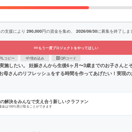
人の支援により
290,000
円の資金を集め、
2026/06/30
に募集を終了しま
もう一度プロジェクトをやってほしい
RLコピー
埋め込み
QRコード
実施したい︎。 妊娠さんから生後6ヶ月〜3歳までのお子さん
お母さんのリフレッシュをする時間を作ってあげたい︎！実現
の解決をみんなで支え合う新しいクラファン
援金は100%受け取ることができます