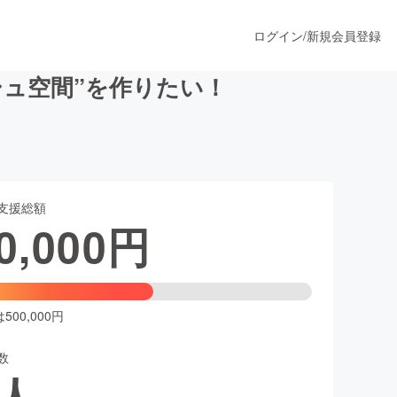
ログイン
/
新規会員登録
ュ空間”を作りたい！
うすぐ公開されます
支援総額
プロダクト
0,000
円
ファッション
スポーツ
00,000円
数
ア
ソーシャルグッド
人