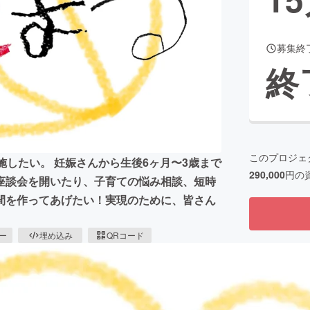
募集終
CAMPFIRE for Social Good
CAMPFIRE Creation
終
CAMPFIREふるさと納税
machi-ya
コミュニティ
このプロジェ
したい︎。 妊娠さんから生後6ヶ月〜3歳まで
290,000
円の
座談会を開いたり、子育ての悩み相談、短時
を作ってあげたい︎！実現のために、皆さん
ピー
埋め込み
QRコード