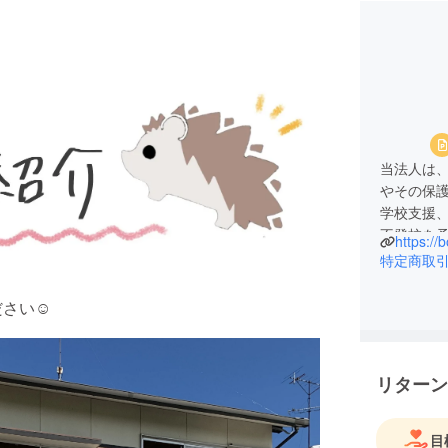
当法人は
やその保
学校支援
不登校を
https://
す🍊
特定商取
さい☺️
リターン
目