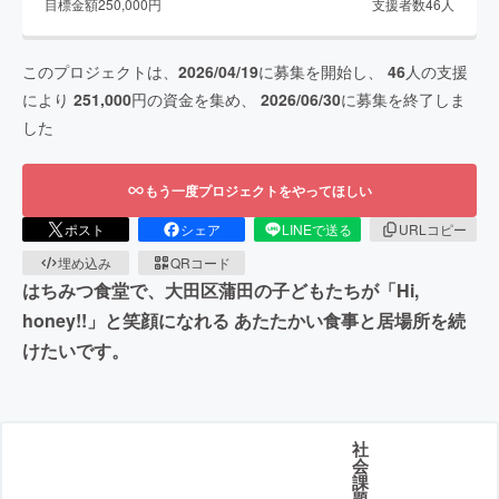
目標金額
250,000
円
支援者数
46
人
このプロジェクトは、
2026/04/19
に募集を開始し、
46
人の支援
により
251,000
円の資金を集め、
2026/06/30
に募集を終了しま
した
もう一度プロジェクトをやってほしい
ポスト
シェア
LINEで送る
URLコピー
埋め込み
QRコード
はちみつ食堂で、大田区蒲田の子どもたちが「Hi,
honey!!」と笑顔になれる あたたかい食事と居場所を続
けたいです。
社
会
課
題