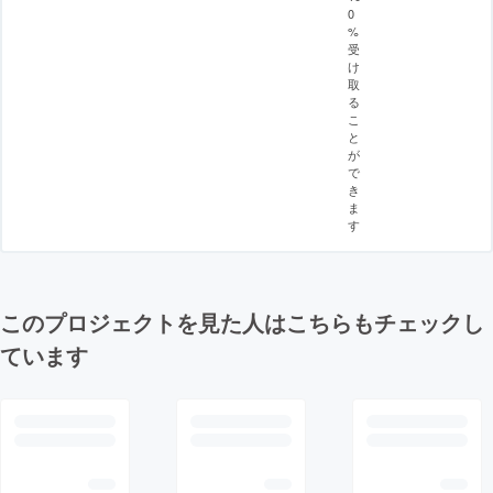
0
%
受
け
取
る
こ
と
が
で
き
ま
す
このプロジェクトを見た人はこちらもチェックし
ています