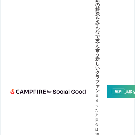
の
解
決
を
み
ん
な
で
支
え
合
う
新
し
い
ク
ラ
フ
ァ
ン
掲載
無料
集
ま
っ
た
支
援
金
は
10