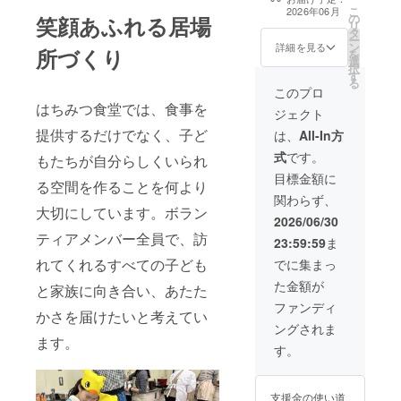
ジと活動の写真4
こ
2026年06月
の
枚をメールでお
笑顔あふれる居場
リ
タ
送りします。
ー
ン
詳細を見る
所づくり
を
選
択
す
る
このプロ
はちみつ食堂では、食事を
ジェクト
提供するだけでなく、子ど
は、
All-In方
式
です。
もたちが自分らしくいられ
目標金額に
る空間を作ることを何より
関わらず、
大切にしています。ボラン
2026/06/30
ティアメンバー全員で、訪
23:59:59
ま
れてくれるすべての子ども
でに集まっ
た金額が
と家族に向き合い、あたた
ファンディ
かさを届けたいと考えてい
ングされま
ます。
す。
支援金の使い道