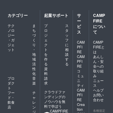
カテゴリー
起案サポート
サ
CAMP
ー
FIRE
テク
ま
プ
ス
ビ
につい
ノロ
ち
ロ
タ
ス
て
ジー
づ
ジ
ッ
・ガ
く
ェ
フ
CAM
CAMP
ジェ
り
ク
に
PFI
FIREと
ット
・
ト
相
RE
は
地
を
談
CAM
あんし
域
作
す
PFI
ん・安
活
る
る
RE
全への
性
資
コ
取り組
化
料
ミュ
み
プロ
音
請
ニ
ニュー
ダク
楽
求
ティ
ス
ト
CAM
ヘルプ
クラウドファ
フー
チ
PFI
お問い
ンディングの
ド・
ャ
RE
合わせ
ノウハウを無
飲食
レ
Crea
料で学ぼう
店
ン
tion
各種規定
CAMPFIRE
ジ