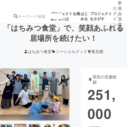
新
ロ
規
グ
会
プロジェクトを掲
はじ
プロジェクト
/
載するには
める
をさがす
イ
員
ン
登
「はちみつ食堂」で、笑顔あふれる
録
居場所を続けたい！
人気のプロ
注目のリ
注目の新着プロ
募集終了が近いプ
もうすぐ公開
はちみつ食堂
ソーシャルグッド
東京都
ジェクト
ターン
ジェクト
ロジェクト
されます
アート・写真
音楽
現在の支援総
額
251,
テクノロジー・ガジェット
ゲーム・サ
000
映像・映画
書籍・雑誌
ビジネス・起業
チャレンジ