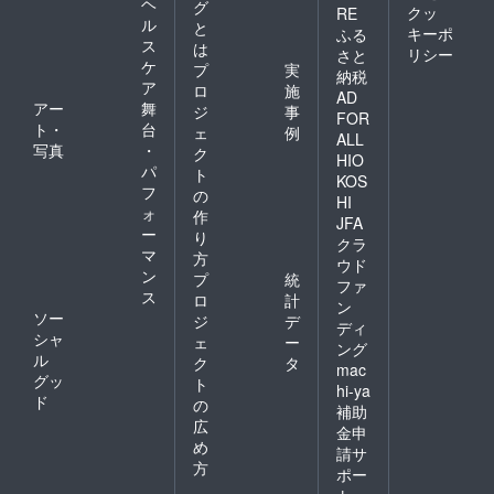
ヘ
グ
クッ
RE
ル
と
キーポ
ふる
ス
は
リシー
さと
ケ
プ
実
納税
ア
ロ
施
AD
アー
舞
ジ
事
FOR
ト・
台
ェ
例
ALL
写真
・
ク
HIO
パ
ト
KOS
フ
の
HI
ォ
作
JFA
ー
り
クラ
マ
方
ウド
ン
プ
統
ファ
ス
ロ
計
ン
ソー
ジ
デ
ディ
シャ
ェ
ー
ング
ル
ク
タ
mac
グッ
ト
hi-ya
ド
の
補助
広
金申
め
請サ
方
ポー