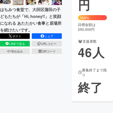
円
はちみつ食堂で、大田区蒲田の子
まちづくり・地域活性化
どもたちが「Hi, honey!!」と笑顔
100%
になれる あたたかい食事と居場所
目標金額は
CAMPFIRE for Social Good
CAMPFIRE Creation
250,000円
を続けたいです。
CAMPFIREふるさと納税
machi-ya
コミュニティ
ポスト
シェア
支援者数
LINEで送る
URLコピー
46
人
埋め込み
QRコード
募集終了まで残
り
終了