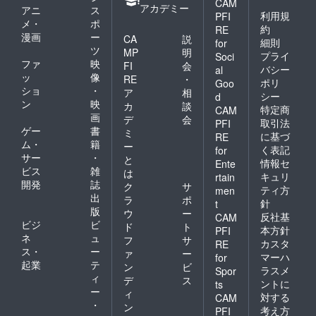
CAM
アカデミー
アニ
ス
利用規
PFI
メ・
ポ
約
RE
漫画
ー
CA
説
細則
for
ツ
MP
明
プライ
Soci
ファ
映
FI
会
バシー
al
ッ
像
RE
・
ポリ
Goo
ショ
・
ア
相
シー
d
ン
映
カ
談
特定商
CAM
画
デ
会
取引法
PFI
ゲー
書
ミ
に基づ
RE
ム・
籍
ー
く表記
for
サー
・
と
情報セ
Ente
ビス
雑
は
キュリ
rtain
開発
誌
ク
サ
ティ方
men
出
ラ
ポ
針
t
版
ウ
ー
反社基
CAM
ビジ
ビ
ド
ト
本方針
PFI
ネ
ュ
フ
サ
カスタ
RE
ス・
ー
ァ
ー
マーハ
for
起業
テ
ン
ビ
ラスメ
Spor
ィ
デ
ス
ントに
ts
ー
ィ
対する
CAM
・
ン
考え方
PFI