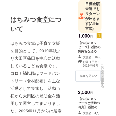
りに取り組
目標金額
んでいま
未達でも
す。コロナ
リターン
はちみつ食堂につ
が届きま
禍はフード
す
(All-in
パントリー
いて
方式)
も実施し、
1,000
さまざまな
円
事情を抱え
はちみつ食堂は子育て支援
【お礼のメッ
る家庭を分
セージ】 感謝の
を目的として、2019年秋よ
気持ちを込め
け隔てなく
て、お礼のメッ
支援者：16人
り大田区蒲田を中心に活動
受け入れな
セージをメール
お届け予定：
でお送りしま
がら、地域
しているこども食堂です。
こ
2026年06月
の
す。
リ
に根ざした
タ
コロナ禍以降はフードパン
ー
活動を続け
ン
詳細を見る
を
選
トリー（食材配布）を主な
ています。
択
す
る
活動として実施し、活動当
2,500
円
初から大田区の補助金を活
【お礼のメッ
用して運営してまいりまし
セージと活動の
写真】 感謝の気
た。2025年11月からは居場
持ちを込めて、
支援者：4人
お礼のメッセー