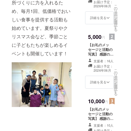
所づくりに力を入れるた
お届け予定：
ジと活動の写真1
こ
2026年06月
の
枚をメールでお
め、毎月1回、低価格でおい
リ
タ
送りします。
ー
ン
詳細を見る
しい食事を提供する活動も
を
選
択
す
始めています。夏祭りやク
る
リスマス会など、季節ごと
5,000
円
に子どもたちが楽しめるイ
【お礼のメッ
セージと活動の
ベントも開催しています！
写真】 感謝の気
持ちを込めて、
支援者：16人
お礼のメッセー
お届け予定：
ジと活動の写真2
こ
2026年06月
の
枚をメールでお
リ
タ
送りします。
ー
ン
詳細を見る
を
選
択
す
る
10,000
円
【お礼のメッ
セージと活動の
写真】 感謝の気
持ちを込めて、
支援者：10人
お礼のメッセー
お届け予定：