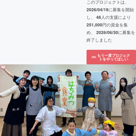
このプロジェクトは、
2026/04/19
に募集を開始
し、
46
人の支援により
251,000
円の資金を集
め、
2026/06/30
に募集を
終了しました
もう一度プロジェク
トをやってほしい