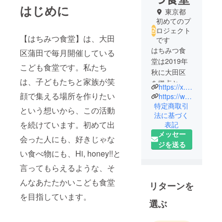
はじめに
東京都
初めてのプ
ロジェクト
【はちみつ食堂】は、大田
です
はちみつ食
区蒲田で毎月開催している
堂は2019年
こども食堂です。私たち
秋に大田区
は、子どもたちと家族が笑
を拠点とし
https://x.com/beestylio?s=21&t=1w_RC5Lit7W3XASh0XmAZg
て始まった
顔で集える場所を作りたい
https://www.instagram.com/beestylio?igsh=OXZvcmRyMWNzam1q
こども食堂
特定商取引
という想いから、この活動
法に基づく
です。子育
を続けています。初めて出
表記
て家庭を応
メッセー
援すること
会った人にも、好きじゃな
ジを送る
を目的に、
い食べ物にも、Hi, honey!!と
安心して食
言ってもらえるような、そ
事ができる
場と、地域
んなあたたかいこども食堂
リターンを
のつながり
を目指しています。
選ぶ
が生まれる
居場所づく