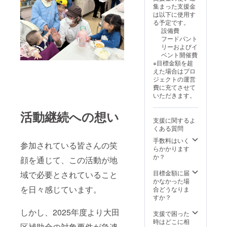
集まった支援金
は以下に使用す
る予定です。
設備費
フードパント
リーおよびイ
ベント開催費
※目標金額を超
えた場合はプロ
ジェクトの運営
費に充てさせて
いただきます。
活動継続への想い
支援に関するよ
くある質問
手数料はいく
参加されている皆さんの笑
らかかります
か？
顔を通じて、この活動が地
目標金額に届
域で必要とされていること
かなかった場
を日々感じています。
合どうなりま
すか？
しかし、2025年度より大田
支援で困った
時はどこに相
区補助金の対象要件が急遽