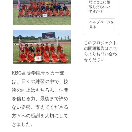
りま
は、大
時はどこに相
す。そ
会終了
談したらいい
の場合
後に制
ですか？
は、
作し、
CAMPF
2026年
ヘルプページを
IREメッ
10月頃
見る
セージ
までに
または
公開ま
メール
たは共
このプロジェクト
にて確
有予定
の問題報告は
認させ
です。
こち
ていた
※ビブス
ら
よりお問い合わ
だきま
への掲
せください
す。 ※
載は、
掲載
チーム
順、掲
活動・
KBC高等学院サッカー部
載位
練習時
は、日々の練習の中で、技
置、文
等で使
字サイ
用する
術の向上はもちろん、仲間
ズ等は
ビブス
学校側
への社
を信じる力、最後まで諦め
に一任
名掲載
いただ
を予定
ない姿勢、支えてくださる
きま
してい
す。 記
ます。
方々への感謝を大切にして
入例：
大会規
Instagr
程、学
きました。
am ID：
校規