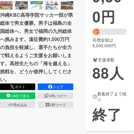
0
円
まちづくり・地域活性化
沖縄KBC高等学院サッカー部が県
総体で男女優勝。男子は福島の全
CAMPFIRE for Social Good
CAMPFIRE Creation
国総体へ、男女で福岡の九州総体
21%
CAMPFIREふるさと納税
machi-ya
コミュニティ
へ挑みます。遠征費約1,500万円
目標金額は
5,000,000円
の負担を軽減し、選手たちが全力
で戦えるようご支援をお願いしま
支援者数
す。高校生たちの「海を越える」
88
人
挑戦を、どうか後押ししてくださ
い。
ポスト
シェア
募集終了まで残
LINEで送る
URLコピー
り
埋め込み
QRコード
終了