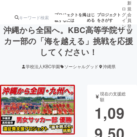
新
ロ
規
グ
会
プロジェクトを掲
はじ
プロジェクト
/
載するには
める
をさがす
イ
員
ン
登
沖縄から全国へ。KBC高等学院サッ
録
カー部の「海を越える」挑戦を応援
してください！
人気のプロ
注目のリ
注目の新着プロ
募集終了が近いプ
もうすぐ公開
ジェクト
ターン
ジェクト
ロジェクト
されます
学校法人KBC学園
ソーシャルグッド
沖縄県
アート・写真
音楽
現在の支援総
テクノロジー・ガジェット
ゲーム・サ
額
1,09
映像・映画
書籍・雑誌
9,50
ビジネス・起業
チャレンジ