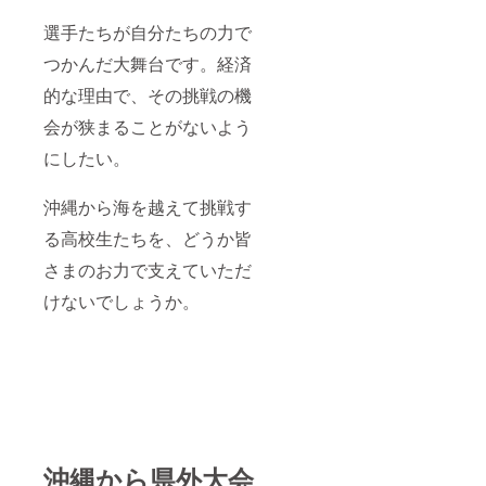
侵害す
るおそ
選手たちが自分たちの力で
れのあ
る表
つかんだ大舞台です。経済
記、学
校側が
的な理由で、その挑戦の機
不適切
と判断
会が狭まることがないよう
した表
にしたい。
記は掲
載でき
ない場
沖縄から海を越えて挑戦す
合があ
りま
る高校生たちを、どうか皆
す。そ
の場合
さまのお力で支えていただ
は、
CAMPF
けないでしょうか。
IREメッ
セージ
または
メール
にて確
認させ
ていた
だきま
す。 ※
沖縄から県外大会
掲載