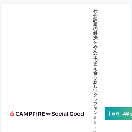
社
会
課
題
の
解
決
を
み
ん
な
で
支
え
合
う
新
し
い
ク
ラ
フ
ァ
ン
掲載
無料
集
ま
っ
た