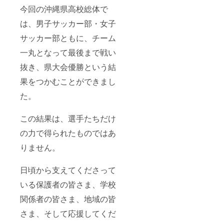
@kbc_t
程、制
今回の沖縄県高校総体で
aro HP
作上の
掲載
都合に
は、男子サッカー部・女子
名：記
より、
入例①
使用場
サッカー部ともに、チーム
山田 太
面や時
郎 , 記入
期、掲
一丸となって最後まで戦い
例②
載方法
チーム
が変更
抜き、県大会優勝という結
琉球
となる
果をつかむことができまし
場合が
ありま
た。
す。 ※
掲載は
原則と
この結果は、選手たちだけ
して社
名・団
の力で得られたものではあ
体名の
テキス
りません。
ト掲載
を想定
日頃から支えてくださって
してい
ます。
いる保護者の皆さま、学校
ロゴ掲
載をご
関係者の皆さま、地域の皆
希望の
場合
さま、そして応援してくだ
は、支