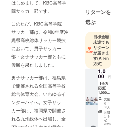
はじめまして。KBC高等学
のそんな想
いから、
院サッカー部です。
リターンを
KBC学園の
選ぶ
歴史はス
このたび、KBC高等学院
タートしま
サッカー部は、令和8年度沖
した。昭和
目標金額
縄県高校総体サッカー競技
58年の国際
未達でも
ビジネス専
リターン
において、男子サッカー
が届きま
門学校創立
部・女子サッカー部ともに
す
(All-in
から、30年
方式)
優勝を果たしました。
余りの時が
1,0
経ち、2019
00
円
男子サッカー部は、福島県
年10月現
【全力
在、専門学
で開催される全国高等学校
応援】
校７校と高
1,000円
総合体育大会、いわゆるイ
等課程およ
コース
支援
・活動
ンターハイへ。女子サッ
び社会人向
者：
報告
35人
け講座を専
カー部は、福岡県で開催さ
メール
お届
門とする学
感謝の
け予
れる九州総体へ出場し、全
気持ち
定：
校とで、構
を込め
2026
国につながる大きな舞台へ