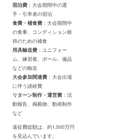
3. ご担
宿泊費
：大会期間中の選
当者名
4. ご連
手・引率者の宿泊
絡先
メール
食費・補食費
：大会期間中
アドレ
ス 5. 限
の食事、コンディション維
定
持のための補食
Instagr
am閲覧
用具輸送費
：ユニフォー
用の
Instagr
ム、練習着、ボール、備品
am ID
記入
などの輸送
例： 企
業名：
大会参加関連費
：大会出場
株式会
社〇〇
に伴う諸経費
掲載希
リターン制作・運営費
：活
望表
記：株
動報告、掲載物、動画制作
式会社
〇〇 担
など
当者
名：山
田 太郎
遠征費総額は、約1,500万円
メール
アドレ
を見込んでいます。