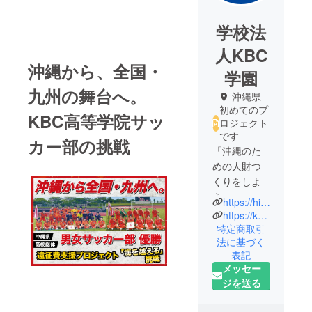
学校法
人KBC
沖縄から、全国・
学園
九州の舞台へ。
沖縄県
初めてのプ
KBC高等学院サッ
ロジェクト
です
カー部の挑戦
「沖縄のた
めの人財つ
くりをしよ
う」
https://hi.ida.ac.jp/
沖縄の発展
https://kbcgroup.ac.jp/
のため、実
特定商取引
法に基づく
学を教える
表記
学校をつく
メッセー
ろう。KBC
ジを送る
学園元理事
長大城眞徳