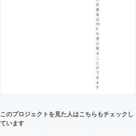
支
援
金
は
10
0
%
受
け
取
る
こ
と
が
で
き
ま
す
このプロジェクトを見た人はこちらもチェックし
ています