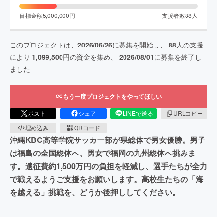
目標金額
5,000,000
円
支援者数
88
人
このプロジェクトは、
2026/06/26
に募集を開始し、
88
人の支援
により
1,099,500
円の資金を集め、
2026/08/01
に募集を終了し
ました
もう一度プロジェクトをやってほしい
ポスト
シェア
LINEで送る
URLコピー
埋め込み
QRコード
沖縄KBC高等学院サッカー部が県総体で男女優勝。男子
は福島の全国総体へ、男女で福岡の九州総体へ挑みま
す。遠征費約1,500万円の負担を軽減し、選手たちが全力
で戦えるようご支援をお願いします。高校生たちの「海
を越える」挑戦を、どうか後押ししてください。