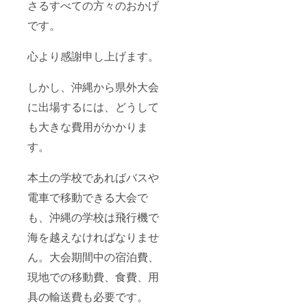
援後に
さるすべての方々のおかげ
CAMPF
IREメッ
です。
セージ
または
心より感謝申し上げます。
メール
にてご
相談く
しかし、沖縄から県外大会
ださ
い。制
に出場するには、どうして
作上の
都合に
も大きな費用がかかりま
より、
ロゴ掲
す。
載では
なくテ
本土の学校であればバスや
キスト
掲載と
電車で移動できる大会で
なる場
合があ
も、沖縄の学校は飛行機で
りま
す。 ※
海を越えなければなりませ
公序良
俗に反
ん。大会期間中の宿泊費、
する表
現地での移動費、食費、用
記、第
三者の
具の輸送費も必要です。
権利を