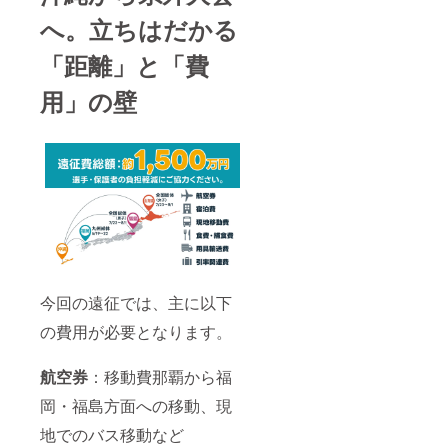
順、掲
載位
へ。立ちはだかる
置、文
字サイ
「距離」と「費
ズ、掲
載方法
用」の壁
等は学
校側に
一任い
ただき
ます。
※このリ
ターン
は物品
の発送
はあり
ませ
ん。 備
考欄に
今回の遠征では、主に以下
以下を
ご記入
の費用が必要となります。
くださ
い。 1.
企業
航空券
：移動費那覇から福
名・団
体名 2.
岡・福島方面への移動、現
掲載希
地でのバス移動など
望表記