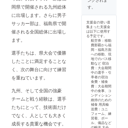
時、備
間中の
考欄に
様子、
岡県で開催される九州総体
す。
ホーム
選手か
ページ
らの
に出場します。さらに男子
への掲
メッ
支援金の使い道
サッカー部は、福島県で開
載を希
セージ
集まった支援金
望され
などを
催される全国総体に出場し
は以下に使用す
る掲載
お届け
る予定です。
希望名
する予
ます。
航空券：移動
を、必
定で
費那覇から福
ずご記
す。 ご
岡・福島方面
入くだ
支援
選手たちは、県大会で優勝
への移動、現
さい。
時、備
地でのバス移
※掲載開
考欄に
したことに満足することな
動など 宿泊
始は
閲覧を
費：大会期間
く、次の舞台に向けて練習
2026年
希望さ
中の選手・引
8~9月頃
れる
率者の宿泊
を重ねています。
を予定
Instagr
食費・補食
してい
amの
費：大会期間
ます。
ユー
九州、そして全国の強豪
中の食事、コ
※掲載期
ザー
ンディション
間は
ネーム
チームと戦う経験は、選手
維持のための
2027年
を、必
補食 用具輸
3月31日
ず @ か
たちにとって、技術面だけ
送費：ユニ
までを
らご記
フォーム、練
でなく、人としても大きく
予定し
入くだ
習着、ボー
ていま
さい。
ル、備品など
成長する貴重な機会です。
す。 ※
ご支援
の輸送 大会