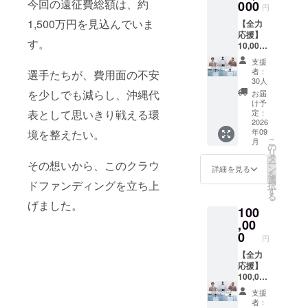
今回の遠征費総額は、約
風景、
000
円
大会期
1,500万円を見込んでいま
【全力
間中の
応援】
様子、
す。
10,000
選手か
円コー
らの
支援
ス ・活
メッ
者：
選手たちが、費用面の不安
動報告
セージ
30人
メール
などを
を少しでも減らし、沖縄代
お届
・限定
お届け
け予
Instagr
する予
定：
表として思いきり戦える環
amへの
2026
定で
年09
境を整えたい。
ご招待
す。 ご
こ
月
・KBC
支援
の
リ
高等学
時、備
タ
ー
その想いから、このクラウ
院ホー
考欄に
ン
詳細を見る
を
ムペー
閲覧を
選
ドファンディングを立ち上
択
ジにお
希望さ
す
る
名前掲
れる
げました。
100
載 限定
Instagr
Instagr
,00
amの
amで
ユー
0
円
は、選
ザー
手たち
【全力
ネーム
の普段
応援】
を、必
の練習
100,000
ず @ か
風景、
円コー
らご記
支援
大会期
ス ・活
入くだ
者：