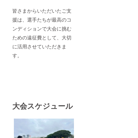
ス：
exampl
皆さまからいただいたご支
e@exa
mple.co
援は、選手たちが最高のコ
m
Instagr
ンディションで大会に挑む
am ID：
@kbc_t
ための遠征費として、大切
aro
※Instag
に活用させていただきま
ramを
す。
利用さ
れない
場合は
「Insta
gramな
し」と
ご記入
くださ
い。
大会スケジュール