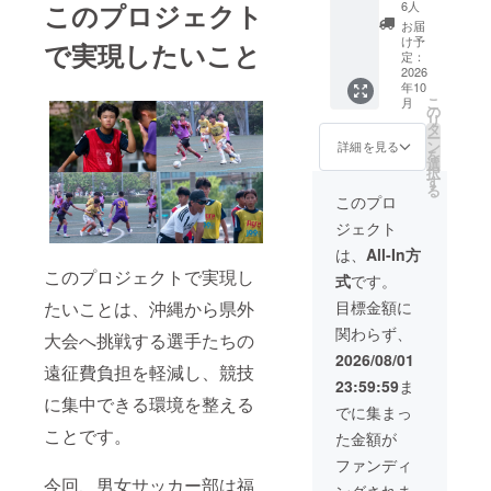
間中の
動報告
さい。
6人
このプロジェクト
様子、
メール
記入
お届
選手か
・限定
例：
け予
で実現したいこと
らの
Instagr
@kbc_t
定：
メッ
amへの
2026
aro
年10
セージ
ご招待
こ
月
などを
・KBC
の
リ
お届け
高等学
タ
ー
する予
院ホー
ン
詳細を見る
を
定で
ムペー
選
択
す。 ご
ジにお
す
る
支援
名前掲
このプロ
時、備
載 ・報
ジェクト
考欄に
告VTR
閲覧を
に企業
は、
All-In方
希望さ
名掲載
このプロジェクトで実現し
式
です。
れる
・ビブ
Instagr
スに社
目標金額に
たいことは、沖縄から県外
amの
名掲載
関わらず、
ユー
限定
大会へ挑戦する選手たちの
ザー
Instagr
2026/08/01
遠征費負担を軽減し、競技
ネーム
amで
23:59:59
ま
を、必
は、選
に集中できる環境を整える
ず @ か
手たち
でに集まっ
らご記
の普段
ことです。
た金額が
入くだ
の練習
さい。
風景、
ファンディ
ご支援
大会期
今回、男女サッカー部は福
ングされま