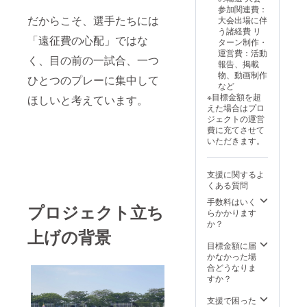
掲載名
時、備
参加関連費：
は原則
考欄に
だからこそ、選手たちには
大会出場に伴
として
ホーム
う諸経費 リ
ご記入
ページ
「遠征費の心配」ではな
ターン制作・
いただ
への掲
運営費：活動
いた表
載を希
く、目の前の一試合、一つ
報告、掲載
記で掲
望され
物、動画制作
載しま
る掲載
ひとつのプレーに集中して
など
すが、
希望名
※目標金額を超
ほしいと考えています。
公序良
を、必
えた場合はプロ
俗に反
ずご記
ジェクトの運営
する表
入くだ
費に充てさせて
記、第
さい。
いただきます。
三者の
※HPへ
権利を
の掲載
侵害す
開始は
支援に関するよ
るおそ
2026年
くある質問
れのあ
8~9月
る表
頃、掲
手数料はいく
プロジェクト立ち
記、学
載期間
らかかります
校側が
は2027
か？
上げの背景
不適切
年3月31
と判断
日まで
目標金額に届
した表
を予定
かなかった場
記は掲
してい
合どうなりま
載でき
ます。
すか？
ない場
※報告
合があ
VTR
支援で困った