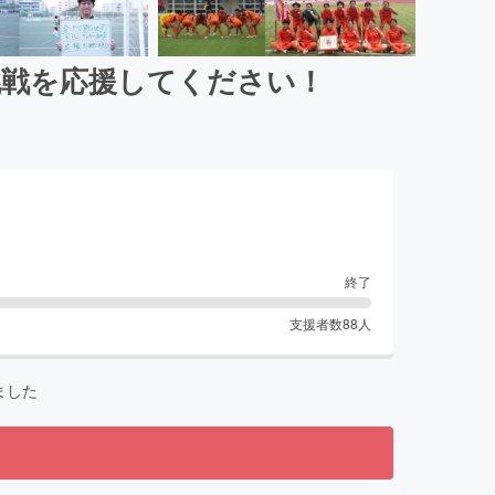
挑戦を応援してください！
終了
支援者数
88
人
ました