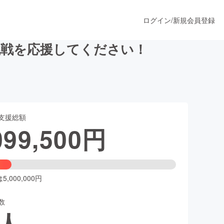
ログイン
/
新規会員登録
挑戦を応援してください！
うすぐ公開されます
支援総額
プロダクト
099,500
円
ファッション
スポーツ
,000,000円
数
ア
ソーシャルグッド
人