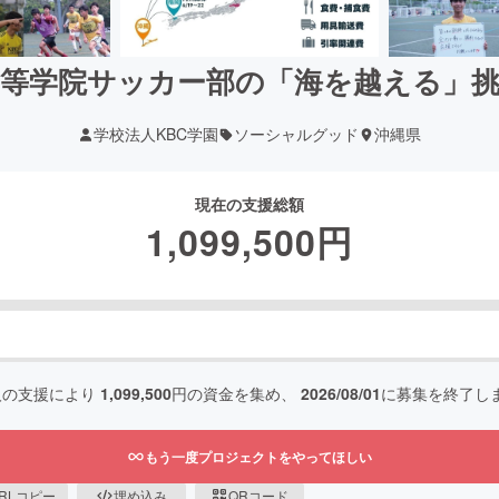
高等学院サッカー部の「海を越える」
学校法人KBC学園
ソーシャルグッド
沖縄県
現在の支援総額
1,099,500
円
人の支援により
1,099,500
円の資金を集め、
2026/08/01
に募集を終了し
もう一度プロジェクトをやってほしい
RLコピー
埋め込み
QRコード