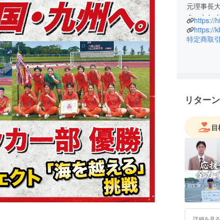
元理事長大
タートしま
https://h
ら、30年
https://
と高等課
特定商取
成するグ
リターン
目
詳細を見