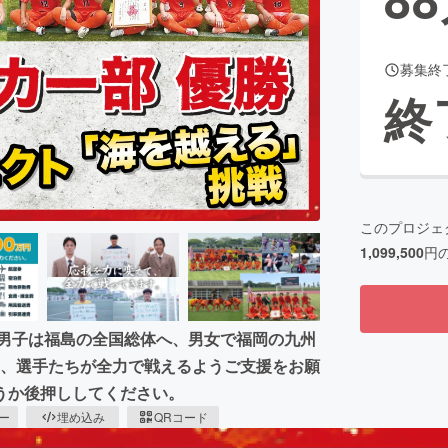
募集終
CAMPFIRE for Social Good
CAMPFIRE Creation
終
CAMPFIREふるさと納税
machi-ya
コミュニティ
このプロジェ
1,099,500
円
。男子は福島の全国総体へ、男女で福岡の九州
減し、選手たちが全力で戦えるようご支援をお願
うか後押ししてください。
ピー
埋め込み
QRコード