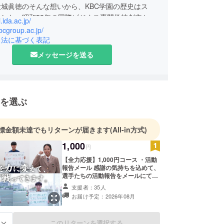
城眞徳のそんな想いから、KBC学園の歴史はス
した。昭和58年の国際ビジネス専門学校創立か
i.ida.ac.jp/
余りの時が経ち、2019年10月現在、専門学校７校
kbcgroup.ac.jp/
程および社会人向け講座を専門とする学校とで、構
引法に基づく表記
ループに成長しました。
メッセージを送る
を選ぶ
標金額未達でもリターンが届きます
(All-in方式)
1,000
円
【全力応援】1,000円コース ・活動
報告メール 感謝の気持ちを込めて、
選手たちの活動報告をメールにてお
届けします。
支援者：35人
お届け予定：2026年08月
このリターンを選択する
る