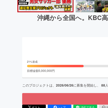
沖縄から全国へ。KBC
21
%達成
目標金額
5,000,000
円
このプロジェクトは、
2026/06/26
に募集を開始し、
88
ポスト
シェア
LINEで送る
U