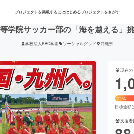
プロジェクトを掲載するには
はじめる
プロジェクトをさがす
高等学院サッカー部の「海を越える」
学校法人KBC学園
ソーシャルグッド
沖縄県
注目のリターン
注目の新着プロジェクト
募集終了が近いプロジェクト
も
現在の
音楽
舞台・パフォーマンス
1,
ゲーム・サービス開発
フード・飲食店
21%
書籍・雑誌出版
アニメ・漫画
目標金額は5
支援者
チャレンジ
ビューティー・ヘルスケ
88