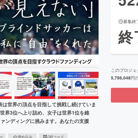
募集終
CAMPFIRE for Social Good
CAMPFIRE Creation
終
CAMPFIREふるさと納税
machi-ya
コミュニティ
このプロジェ
5,798,048
円
表は世界の頂点を目指して挑戦し続けていま
は世界3位へ上り詰め、女子は世界1位を維
ファンディングに挑みます。あなたの支援
ピー
埋め込み
QRコード