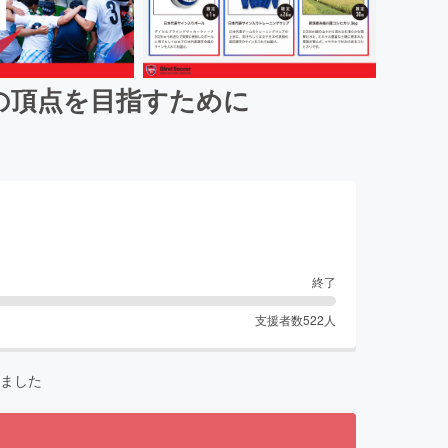
界の頂点を目指すために
終了
支援者数
522
人
ました