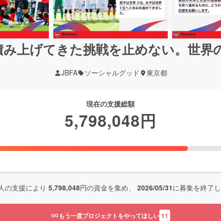
】積み上げてきた挑戦を止めない。世
JBFA
ソーシャルグッド
東京都
現在の支援総額
5,798,048
円
人の支援により
5,798,048
円の資金を集め、
2026/05/31
に募集を終了し
もう一度プロジェクトをやってほしい
11