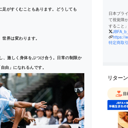
に足がすくむこともあります。どうしても
日本ブラ
。
て視覚障
JBFA_b_
https://
、世界は変わります。
特定商取
ュし、激しく身体をぶつけ合う。日常の制限か
「自由」になれるんです。
リターン
目