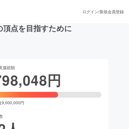
ログイン
/
新規会員登録
界の頂点を目指すために
うすぐ公開されます
支援総額
プロダクト
798,048
円
ファッション
スポーツ
,000,000円
数
ア
ソーシャルグッド
2
人