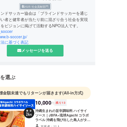
2025 社会貢献部門
インドサッカー協会は「ブラインドサッカーを通じ
がい者と健常者が当たり前に混ざり合う社会を実現
soccer
www.b-soccer.jp/
引法に基づく表記
メッセージを送る
を選ぶ
標金額未達でもリターンが届きます
(All-in方式)
10,000
円
残り
13
沖縄生まれの旨辛調味料 ハイサイ
ソース｜JBFA×琉球Agachi コラボ
ラベル 沖縄を飛び出した島人がタイ
で出会ったシラチャソースをベース
支援者：11人