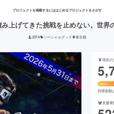
プロジェクトを掲載するには
はじめる
プロジェクトをさがす
】積み上げてきた挑戦を止めない。世
JBFA
ソーシャルグッド
東京都
注目のリターン
注目の新着プロジェクト
募集終了が近いプロジェクト
も
現在の
音楽
舞台・パフォーマンス
5,
ゲーム・サービス開発
フード・飲食店
64%
書籍・雑誌出版
アニメ・漫画
目標金額は9
支援者
チャレンジ
ビューティー・ヘルスケ
52