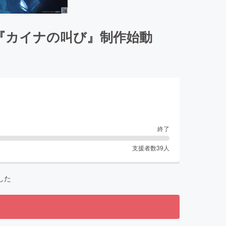
『カイナの叫び』制作始動
終了
支援者数
39
人
した