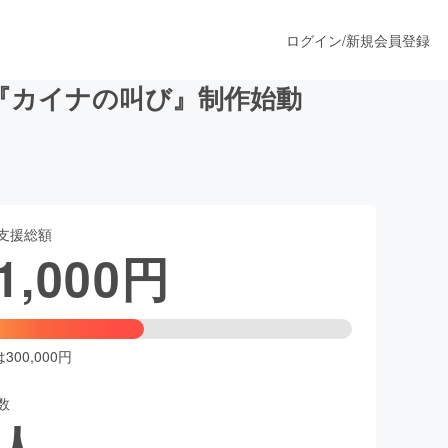
ログイン
/
新規会員登録
『カイナの叫び』制作始動
うすぐ公開されます
支援総額
プロダクト
1,000
円
ファッション
スポーツ
00,000円
数
ア
ソーシャルグッド
人