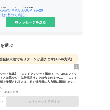
】
Proタゴン』(2025)
//x.com/GIMMAKUGUMI?s=20
引法に基づく表記
メッセージを送る
を選ぶ
標金額未達でもリターンが届きます
(All-in方式)
ト単体】 ・エンドクレジット掲載 ※こちらはエンドク
とは異なり、先行視聴リンクは含まれません。 ！エンド
載を希望される方は、必ず備考欄に入力欄に掲載したい文
ください（特殊文字不可）！ ※掲載を希望しない場合「掲
人
入力ください。 ※公序良俗に反すると判断された場合は掲
：2026年11月
。
このリターンを選択する
る