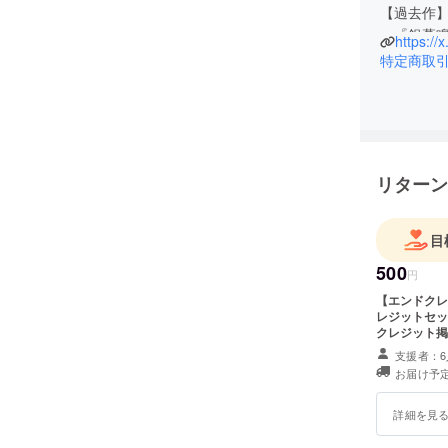
【過去作
・『銀幕鳴獣
https:
特定商取
リターン
目
500
円
【エンドクレジッ
レジットセット
クレジット掲
字を入力して
支援者：6
載不要」とご
お届け予定
載されません
詳細を見