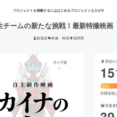
プロジェクトを掲載するには
はじめる
プロジェクトをさがす
生チームの新たな挑戦！最新特撮映画
銀幕組
映像・映画
福岡県
注目のリターン
注目の新着プロジェクト
募集終了が近いプロジェクト
も
現在の
音楽
舞台・パフォーマンス
15
ゲーム・サービス開発
フード・飲食店
50%
書籍・雑誌出版
アニメ・漫画
目標金額は3
支援者
チャレンジ
ビューティー・ヘルスケ
39