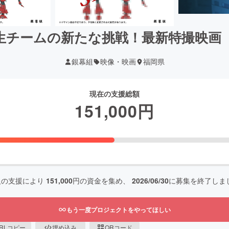
生チームの新たな挑戦！最新特撮映画
銀幕組
映像・映画
福岡県
現在の支援総額
151,000
円
人の支援により
151,000
円の資金を集め、
2026/06/30
に募集を終了しま
もう一度プロジェクトをやってほしい
RLコピー
埋め込み
QRコード