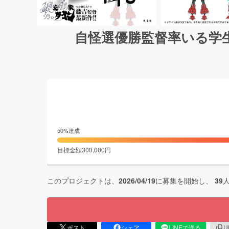
自怪選優勝監督率いる学
50
%達成
目標金額
300,000
円
このプロジェクトは、
2026/04/19
に募集を開始し、
39
ポスト
シェア
LINEで送る
U