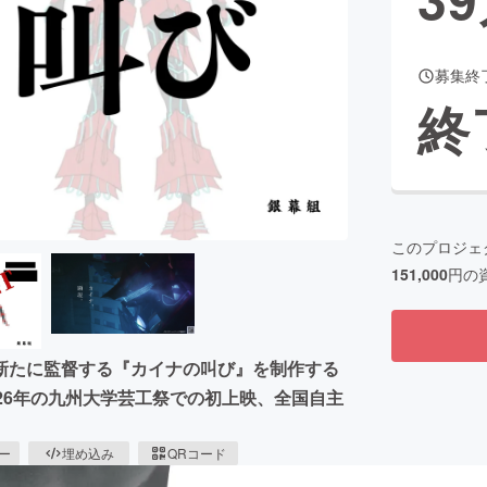
募集終
CAMPFIRE for Social Good
CAMPFIRE Creation
終
CAMPFIREふるさと納税
machi-ya
コミュニティ
このプロジェ
151,000
円の
新たに監督する『カイナの叫び』を制作する
26年の九州大学芸工祭での初上映、全国自主
ピー
埋め込み
QRコード