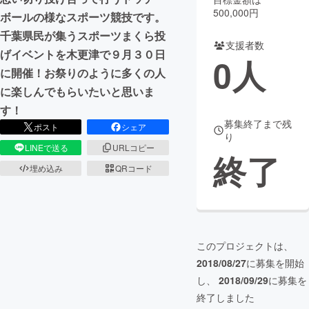
500,000円
ボールの様なスポーツ競技です。
まちづくり・地域活性化
千葉県民が集うスポーツまくら投
支援者数
げイベントを木更津で９月３０日
0
人
CAMPFIRE for Social Good
CAMPFIRE Creation
に開催！お祭りのように多くの人
CAMPFIREふるさと納税
machi-ya
コミュニティ
に楽しんでもらいたいと思いま
す！
募集終了まで残
ポスト
シェア
り
LINEで送る
URLコピー
終了
埋め込み
QRコード
このプロジェクトは、
2018/08/27
に募集を開始
し、
2018/09/29
に募集を
終了しました