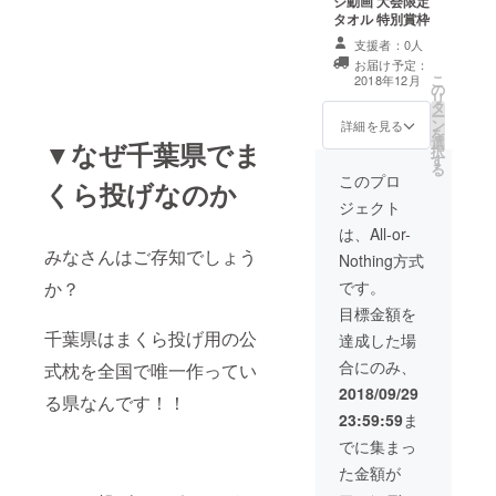
ジ動画 大会限定
タオル 特別賞枠
支援者：0人
お届け予定：
こ
2018年12月
の
リ
タ
ー
ン
詳細を見る
を
選
▼なぜ千葉県でま
択
す
る
このプロ
くら投げなのか
ジェクト
は、All-or-
みなさんはご存知でしょう
Nothing方式
か？
です。
目標金額を
千葉県はまくら投げ用の公
達成した場
合にのみ、
式枕を全国で唯一作ってい
2018/09/29
る県なんです！！
23:59:59
ま
でに集まっ
た金額が