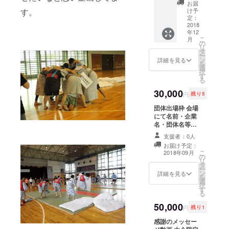
お届
す。
け予
定：
2018
年12
こ
月
の
リ
タ
ー
ン
詳細を見る
を
選
択
す
る
30,000
円
残り5
団体出場枠 会場
にて名前・企業
名・団体名等掲
載
支援者：0人
お届け予定：
こ
2018年09月
の
リ
タ
ー
ン
詳細を見る
を
選
択
す
る
50,000
円
残り1
感謝のメッセー