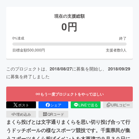
現在の支援総額
0
円
終了
0
%達成
目標金額
500,000
円
支援者数
0
人
このプロジェクトは、
2018/08/27
に募集を開始し、
2018/09/29
に募集を終了しました
もう一度プロジェクトをやってほしい
ポスト
シェア
LINEで送る
URLコピー
埋め込み
QRコード
まくら投げとは文字通りまくらを思い切り投げ合って行
うドッチボールの様なスポーツ競技です。千葉県民が集
うスポーツまくら投げイベントを木更津で９月３０日に