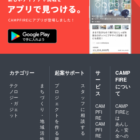
カテゴリー
起案サポート
サ
CAMP
ー
FIRE
テク
ま
プ
ス
ビ
につい
ノロ
ち
ロ
タ
ス
て
ジー
づ
ジ
ッ
・ガ
く
ェ
フ
CAM
CAMP
ジェ
り
ク
に
PFI
FIREと
ット
・
ト
相
RE
は
地
を
談
CAM
あんし
域
作
す
PFI
ん・安
活
る
る
RE
全への
性
資