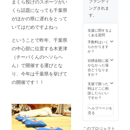
ファンディ
まくら投げのスポーツがい
ングされま
くら話題になっても千葉県
す。
がほかの県に遅れをとって
いてはだめですよねっ
支援に関するよ
くある質問
ということで昨年、千葉県
手数料はいく
らかかります
の中心部に位置する木更津
か？
（チーバくんのヘソらへ
目標金額に届
ん）で開催する運びとな
かなかった場
合どうなりま
り、今年は千葉県を挙げて
すか？
の開催です！！
支援で困った
時はどこに相
談したらいい
ですか？
ヘルプページを
見る
このプロジェクト