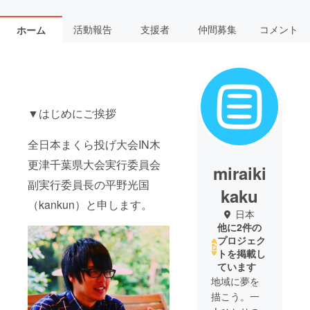
活動報告
支援者
仲間募集
コメント
ホーム
▼はじめにご挨拶
全日本まくら投げ大会IN木
更津千葉県大会実行委員会
miraiki
副実行委員長の平野光国
kaku
（kankun）と申します。
日本
他に2件の
プロジェク
トを掲載し
ています
地域に夢を
描こう。一