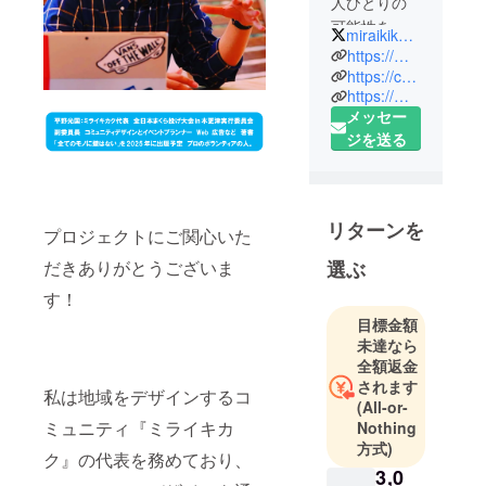
人ひとりの
可能性を引
miraikikaku01
き出すミラ
https://miraikikaku0.wordpress.com/
イキカク研
https://community.camp-fire.jp/projects/404816/preview?token=2m1p0whx#
https://miraikikaku0.official.ec/about
究室
メッセー
ジを送る
リターンを
プロジェクトにご関心いた
だきありがとうございま
選ぶ
す！
目標金額
未達なら
全額返金
されます
私は地域をデザインするコ
(All-or-
ミュニティ『ミライキカ
Nothing
方式)
ク』の代表を務めており、
3,0