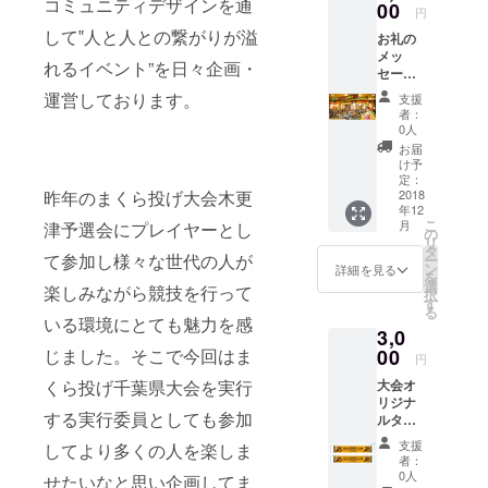
コミュニティデザインを通
00
円
して‟人と人との繋がりが溢
お礼の
メッ
れるイベント”を日々企画・
セージ
動画
運営しております。
支援
者：
0人
お届
け予
定：
昨年のまくら投げ大会木更
2018
年12
こ
月
津予選会にプレイヤーとし
の
リ
タ
て参加し様々な世代の人が
ー
ン
詳細を見る
を
選
楽しみながら競技を行って
択
す
る
いる環境にとても魅力を感
3,0
じました。そこで今回はま
00
円
くら投げ千葉県大会を実行
大会オ
リジナ
する実行委員としても参加
ルタオ
ル
支援
してより多くの人を楽しま
者：
0人
せたいなと思い企画してま