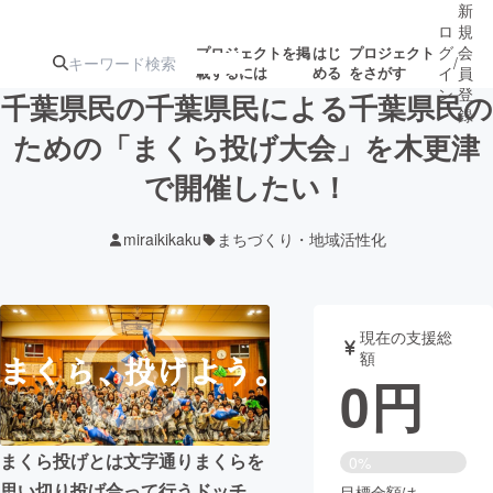
新
ロ
規
グ
会
プロジェクトを掲
はじ
プロジェクト
/
載するには
める
をさがす
イ
員
ン
登
千葉県民の千葉県民による千葉県民の
録
ための「まくら投げ大会」を木更津
で開催したい！
人気のプロ
注目のリ
注目の新着プロ
募集終了が近いプ
もうすぐ公開
ジェクト
ターン
ジェクト
ロジェクト
されます
miraikikaku
まちづくり・地域活性化
アート・写真
音楽
現在の支援総
テクノロジー・ガジェット
ゲーム・サ
額
0
円
映像・映画
書籍・雑誌
まくら投げとは文字通りまくらを
0%
ビジネス・起業
チャレンジ
思い切り投げ合って行うドッチ
目標金額は