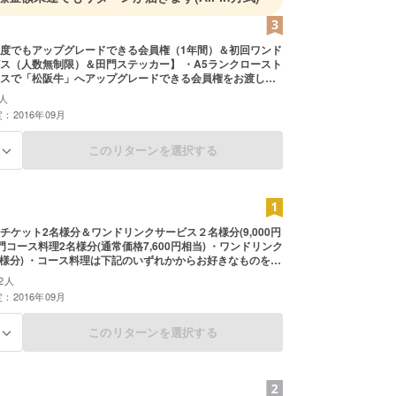
度でもアップグレードできる会員権（1年間）＆初回ワンド
ス（人数無制限）＆田門ステッカー】 ・A5ランクロースト
スで「松阪牛」へアップグレードできる会員権をお渡しし
者の方も利用可能です。「人数制限無く」「1年間、何回で
人
ただけます。 ・初回に限り「ワンドリンクサービス」いた
：2016年09月
ース料金(一お一人様3,800円)がか
※リターンのサービスはディナータイムのみご利用頂けま
利用期限は2017年8月31日までです。
このリターンを選択する
る
チケット2名様分＆ワンドリンクサービス２名様分(9,000円
ース料理2名様分(通常価格7,600円相当) ・ワンドリンク
かからお好きなものをお
。 A5ランクローストステーキコース オージー・ビーフの
2人
ス チキンステーキコース ローストホースステーキコース ※
：2016年09月
ビスはディナータイムのみご利用頂けます。 ※ご利用期
8月31日までです。
このリターンを選択する
る