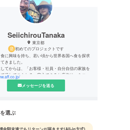
SeiichirouTanaka
東京都
初めてのプロジェクトです
ら食に興味を持ち、若い頃から世界各国へ食を探求
してきました。
業してからは、「お客様・社員・自分自信の家族を
って連れてこられる、安心できるお店作り」をコン
w.aff.co.jp/
お店を出店して参りました。
メッセージを送る
その集大成にするべく「輻射窯を使用したロースト
店」を開店します。皆様に美味しい肉、癒しの空間
きるようスタッフ一同全力で頑張って参りたいと想
を選ぶ
標金額未達でもリターンが届きます
(All-in方式)