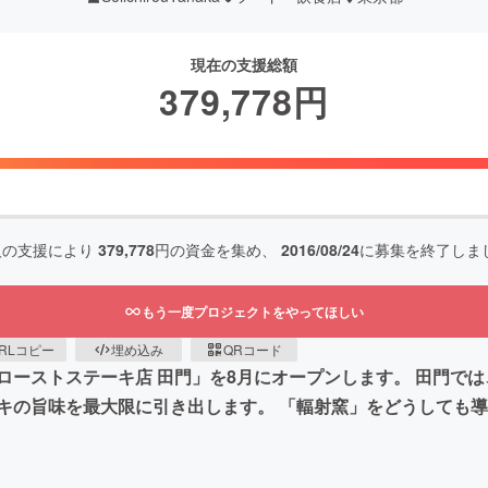
現在の支援総額
379,778
円
人の支援により
379,778
円の資金を集め、
2016/08/24
に募集を終了しま
もう一度プロジェクトをやってほしい
RLコピー
埋め込み
QRコード
ローストステーキ店 田門」を8月にオープンします。 田門で
キの旨味を最大限に引き出します。 「輻射窯」をどうしても