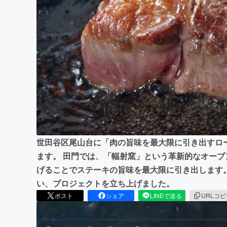
まちづくり・地域活性化
世田谷区尾山台に「肉の旨味を最大限に引き出すロー
ます。 田門では、「輻射窯」という革新的なオー
げることでステーキの旨味を最大限に引き出します
い、プロジェクトを立ち上げました。
ポスト
シェア
LINEで送る
URLコ