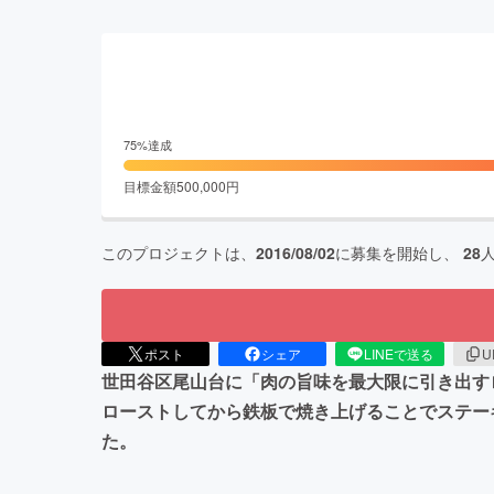
75
%達成
目標金額
500,000
円
このプロジェクトは、
2016/08/02
に募集を開始し、
28
ポスト
シェア
LINEで送る
U
世田谷区尾山台に「肉の旨味を最大限に引き出す
ローストしてから鉄板で焼き上げることでステー
た。