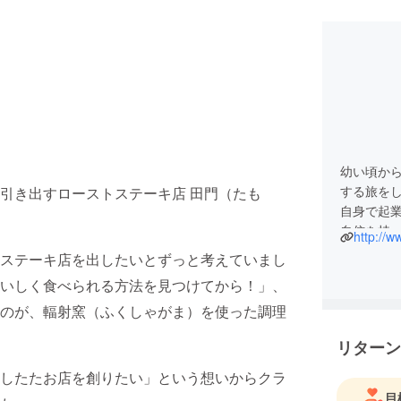
幼い頃か
する旅を
引き出すローストステーキ店 田門（たも
自身で起
自信を持
http://ww
セプトに
ステーキ店を出したいとずっと考えていまし
今回は、
いしく食べられる方法を見つけてから！」、
ステーキ
を提供で
のが、輻射窯（ふくしゃがま）を使った調理
います！
リターン
したたお店を創りたい」という想いからクラ
目