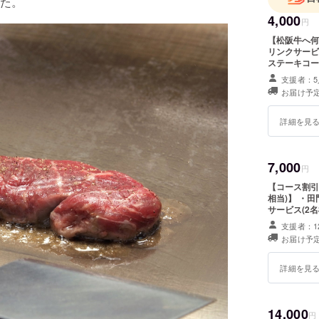
た。
4,000
円
【松阪牛へ何
リンクサービ
ステーキコー
ます。 同伴
支援者：5
も」ご利用い
お届け予定
します。（人数制限無し） ※別途、コ
かります。 
す。 ※ご
詳細を見
7,000
円
【コース割引
相当)】 ・田門コ
サービス(2名様分) ・コース料理は下記のいずれ
選び頂けます
支援者：1
メガ盛りコー
お届け予定
リターンのサー
限は2017年
詳細を見
14,000
円