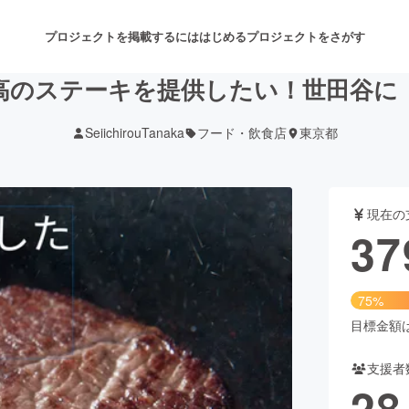
プロジェクトを掲載するには
はじめる
プロジェクトをさがす
高のステーキを提供したい！世田谷に
SeiichirouTanaka
フード・飲食店
東京都
注目のリターン
注目の新着プロジェクト
募集終了が近いプロジェクト
も
現在の
音楽
舞台・パフォーマンス
37
ゲーム・サービス開発
フード・飲食店
75%
書籍・雑誌出版
アニメ・漫画
目標金額は5
支援者
チャレンジ
ビューティー・ヘルスケ
28