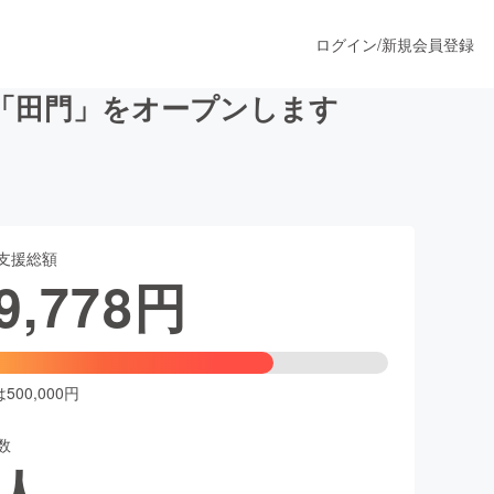
ログイン
/
新規会員登録
「田門」をオープンします
うすぐ公開されます
支援総額
プロダクト
9,778
円
ファッション
スポーツ
00,000円
数
ア
ソーシャルグッド
人