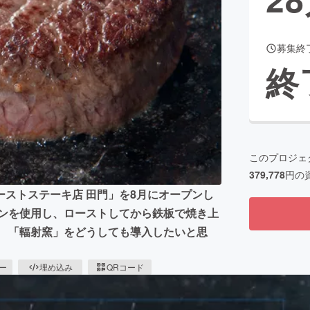
募集終
CAMPFIRE for Social Good
CAMPFIRE Creation
終
CAMPFIREふるさと納税
machi-ya
コミュニティ
このプロジェ
379,778
円の
ストステーキ店 田門」を8月にオープンし
ブンを使用し、ローストしてから鉄板で焼き上
。 「輻射窯」をどうしても導入したいと思
ピー
埋め込み
QRコード