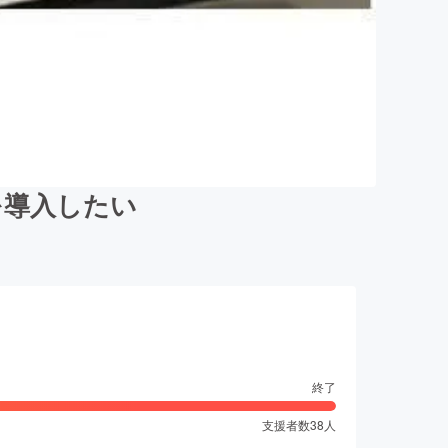
を導入したい
終了
支援者数
38
人