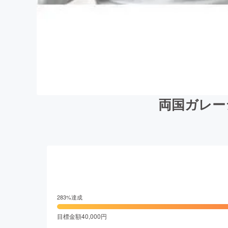
両国ガレー
283
%達成
目標金額
40,000
円