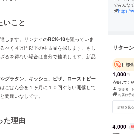
でみんな
https:/
たいこと
達します。リンナイの
RCK-10
を狙っていま
リターン
るべく４万円以下の中古品を探します。もし
ざるを得ない場合は自分で補填します。新品
目標
1,000
円
や
グラタン、キッシュ、ピザ、ローストビー
応援してくだ
はごはん会を１ヶ月に１０回ぐらい開催して
支援者：1
お届け予定
と間違いなしです。
詳細を見
った理由
4,000
円