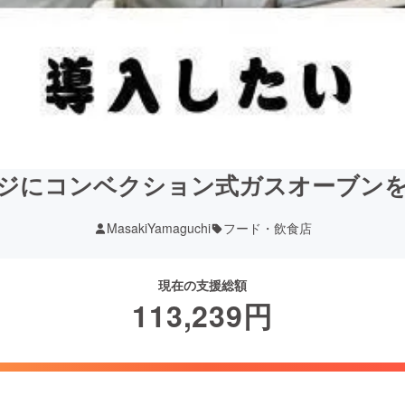
ジにコンベクション式ガスオーブン
MasakiYamaguchi
フード・飲食店
現在の支援総額
113,239
円