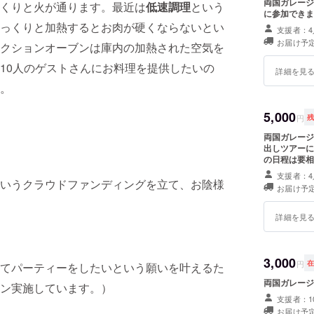
両国ガレージ
くりと火が通ります。最近は
低速調理
という
に参加できま
っくりと加熱するとお肉が硬くならないとい
支援者：4
お届け予定
クションオーブンは庫内の加熱された空気を
10人のゲストさんにお料理を提供したいの
詳細を見
。
5,000
円
両国ガレージ
出しツアーに
の日程は要相
支援者：4
いうクラウドファンディングを立て、お陰様
お届け予定
詳細を見
3,000
円
てパーティーをしたいという願いを叶えるた
両国ガレージ
ン実施しています。）
支援者：1
お届け予定