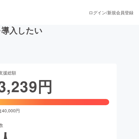
ログイン
/
新規会員登録
を導入したい
うすぐ公開されます
支援総額
プロダクト
3,239
円
ファッション
スポーツ
0,000円
数
ア
ソーシャルグッド
人