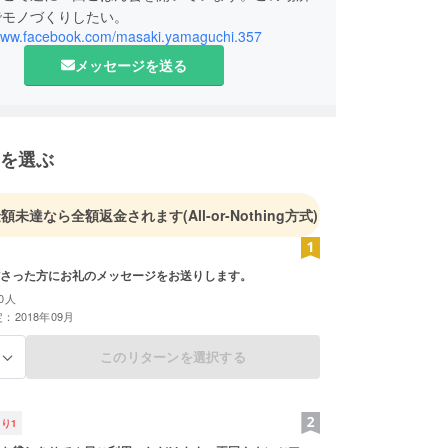
でモノづくりしたい。
/www.facebook.com/masaki.yamaguchi.357
メッセージを送る
を選ぶ
金額未達なら全額返金されます
(All-or-Nothing方式)
さった方にお礼のメッセージをお送りします。
0人
：2018年09月
このリターンを選択する
る
残り
1