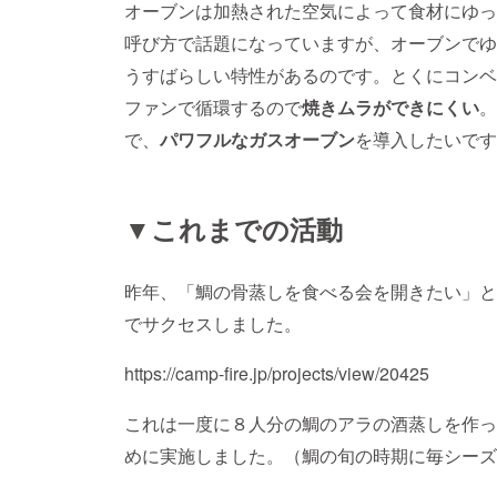
オーブンは加熱された空気によって食材にゆっ
呼び方で話題になっていますが、オーブンでゆ
うすばらしい特性があるのです。とくにコンベ
ファンで循環するので
焼きムラができにくい
。
で、
パワフルなガスオーブン
を導入したいです
▼これまでの活動
昨年、「鯛の骨蒸しを食べる会を開きたい」と
でサクセスしました。
https://camp-fire.jp/projects/view/20425
これは一度に８人分の鯛のアラの酒蒸しを作っ
めに実施しました。（鯛の旬の時期に毎シーズ