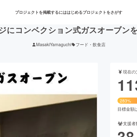
プロジェクトを掲載するには
はじめる
プロジェクトをさがす
ジにコンベクション式ガスオーブン
MasakiYamaguchi
フード・飲食店
注目のリターン
注目の新着プロジェクト
募集終了が近いプロジェクト
も
現在の
音楽
舞台・パフォーマンス
11
ゲーム・サービス開発
フード・飲食店
283%
書籍・雑誌出版
アニメ・漫画
目標金額は4
支援者
チャレンジ
ビューティー・ヘルスケ
38