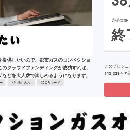
募集終
CAMPFIRE for Social Good
CAMPFIRE Creation
終
CAMPFIREふるさと納税
machi-ya
コミュニティ
を提供したいので、都市ガスのコンベクショ
このプロジェ
このクラウドファンディングが成功すれば、
113,239
円の
ザなどを大人数で楽しめるようになります。
ピー
埋め込み
QRコード