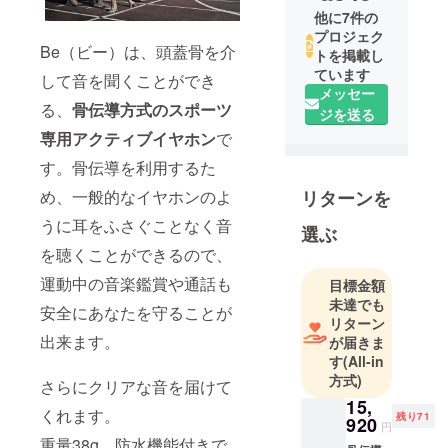
他に7件の
プロジェク
Be（ビー）は、頭蓋骨を介
トを掲載し
ています
して音を聞くことができ
メッセー
る、
骨伝導方式のスポーツ
ジを送る
専用アクティブイヤホン
で
す。骨伝導を利用するた
リターンを
め、一般的なイヤホンのよ
うに耳をふさぐことなく音
選ぶ
を聴くことができるので、
運動中の音楽鑑賞や通話も
目標金額
未達でも
安全にあなたを守ることが
リターン
出来ます。
が届きま
す
(All-in
方式)
さらにクリアな音を届けて
15,
くれます。
残り71
920
円
重量38g、防水機能付きで、