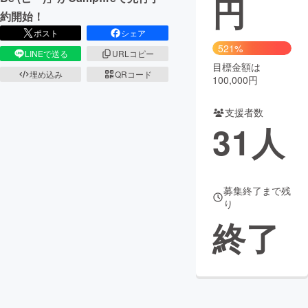
円
約開始！
まちづくり・地域活性化
ポスト
シェア
521%
LINEで送る
URLコピー
目標金額は
CAMPFIRE for Social Good
CAMPFIRE Creation
埋め込み
QRコード
100,000円
CAMPFIREふるさと納税
machi-ya
コミュニティ
支援者数
31
人
募集終了まで残
り
終了