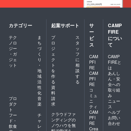
カテゴリー
起案サポート
サ
CAMP
ー
FIRE
テク
ま
プ
ス
ビ
につい
ノロ
ち
ロ
タ
ス
て
ジー
づ
ジ
ッ
・ガ
く
ェ
フ
CAM
CAMP
ジェ
り
ク
に
PFI
FIREと
ット
・
ト
相
RE
は
地
を
談
CAM
あんし
域
作
す
PFI
ん・安
活
る
る
RE
全への
性
資
コ
取り組
化
料
ミュ
み
プロ
音
請
ニ
ニュー
ダク
楽
求
ティ
ス
ト
CAM
ヘルプ
クラウドファ
フー
チ
PFI
お問い
ンディングの
ド・
ャ
RE
合わせ
ノウハウを無
飲食
レ
Crea
料で学ぼう