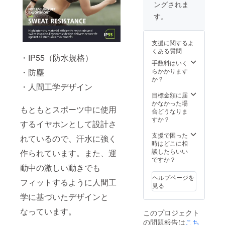
ングされま
す。
支援に関するよ
くある質問
・IP55（防水規格）
手数料はいく
らかかります
・防塵
か？
・人間工学デザイン
目標金額に届
かなかった場
もともとスポーツ中に使用
合どうなりま
すか？
するイヤホンとして設計さ
支援で困った
れているので、汗水に強く
時はどこに相
談したらいい
作られています。また、運
ですか？
動中の激しい動きでも
ヘルプページを
フィットするように人間工
見る
学に基づいたデザインと
なっています。
このプロジェクト
の問題報告は
こち