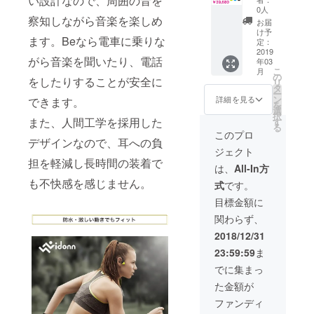
い設計なので、周囲の音を
38880
0人
円
察知しながら音楽を楽しめ
お届
(30%off
け予
ます。Beなら電車に乗りな
)+送料
定：
800円
2019
がら音楽を聞いたり、電話
年03
＊プル
こ
月
ダウン
の
をしたりすることが安全に
リ
にてカ
タ
ー
ラーを
ン
詳細を見る
できます。
を
お選び
選
択
くださ
また、人間工学を採用した
す
る
い
このプロ
デザインなので、耳への負
ジェクト
担を軽減し長時間の装着で
は、
All-In方
も不快感を感じません。
式
です。
目標金額に
関わらず、
2018/12/31
23:59:59
ま
でに集まっ
た金額が
ファンディ