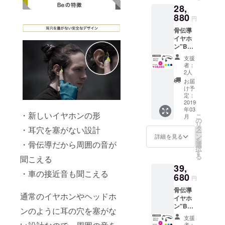
28,
880
円
骨伝導
イヤホ
ン"Be"
×2 商品
支援
代金
者：
28080
2人
円
お届
(35%off
け予
)+送料
定：
800円
2019
年03
＊プル
・新しいイヤホンの形
こ
月
ダウン
の
リ
にてカ
タ
・耳穴を塞がない設計
ー
ラーを
ン
詳細を見る
を
お選び
・骨伝導だから周囲の音が
選
択
くださ
す
る
聞こえる
い
39,
・車の接近音も聞こえる
680
円
骨伝導
通常のイヤホンやヘッドホ
イヤホ
ン"Be"
ンのように耳の穴を塞がな
×3 商品
支援
代金
者：