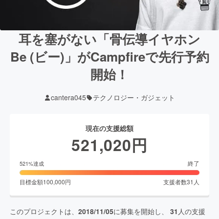
耳を塞がない「骨伝導イヤホン
Be (ビー)」がCampfireで先行予約
開始！
cantera045
テクノロジー・ガジェット
現在の支援総額
521,020
円
終了
521
%達成
目標金額
100,000
円
支援者数
31
人
このプロジェクトは、
2018/11/05
に募集を開始し、
31
人の支援