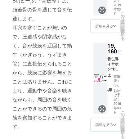
Be(ビー)の「骨伝導」は、
定：
800円
2019
頭蓋骨の骨を通じて音を伝
年03
＊プル
こ
月
ダウン
の
達します。
リ
にてカ
タ
ー
ラーを
ン
詳細を見る
耳穴を塞ぐことが無いの
を
お選び
選
択
くださ
す
で、圧迫感や閉塞感がな
る
い
19,
く、音が鼓膜を迂回して蝸
160
円
牛（かぎゅう、うずまき
骨伝導
管）に直接伝えられること
イヤホ
ン"Be"
から、鼓膜に影響を与える
×1 商品
支援
代金
者：
ことはありません。これに
18360
0人
円
より、運動中や音楽を聴き
お届
(15%off
け予
)+送料
ながらも、周囲の音を聴く
定：
800円
2019
ことができるので周囲の危
年03
＊プル
こ
月
ダウン
の
険を察知することができま
リ
にてカ
タ
ー
ラーを
ン
詳細を見る
す。
を
お選び
選
択
くださ
す
る
い