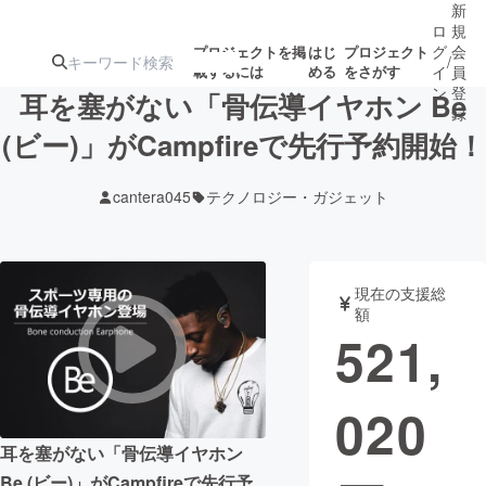
新
ロ
規
グ
会
プロジェクトを掲
はじ
プロジェクト
/
載するには
める
をさがす
イ
員
ン
登
耳を塞がない「骨伝導イヤホン Be
録
(ビー)」がCampfireで先行予約開始！
人気のプロ
注目のリ
注目の新着プロ
募集終了が近いプ
もうすぐ公開
cantera045
テクノロジー・ガジェット
ジェクト
ターン
ジェクト
ロジェクト
されます
アート・写真
音楽
現在の支援総
額
521,
テクノロジー・ガジェット
ゲーム・サ
020
映像・映画
書籍・雑誌
耳を塞がない「骨伝導イヤホン
ビジネス・起業
チャレンジ
Be (ビー)」がCampfireで先行予