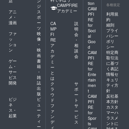
店
ン
tion
各種規定
CAMPFIRE
ジ
CAM
アカデミー
アニ
ス
利用規
PFI
メ・
ポ
約
RE
漫画
ー
CA
説
細則
for
ツ
MP
明
プライ
Soci
ファ
映
FI
会
バシー
al
ッ
像
RE
・
ポリ
Goo
ショ
・
ア
相
シー
d
ン
映
カ
談
特定商
CAM
画
デ
会
取引法
PFI
ゲー
書
ミ
に基づ
RE
ム・
籍
ー
く表記
for
サー
・
と
情報セ
Ente
ビス
雑
は
キュリ
rtain
開発
誌
ク
サ
ティ方
men
出
ラ
ポ
針
t
版
ウ
ー
反社基
CAM
ビジ
ビ
ド
ト
本方針
PFI
ネ
ュ
フ
サ
カスタ
RE
ス・
ー
ァ
ー
マーハ
for
起業
テ
ン
ビ
ラスメ
Spor
ィ
デ
ス
ントに
ts
ー
ィ
対する
CAM