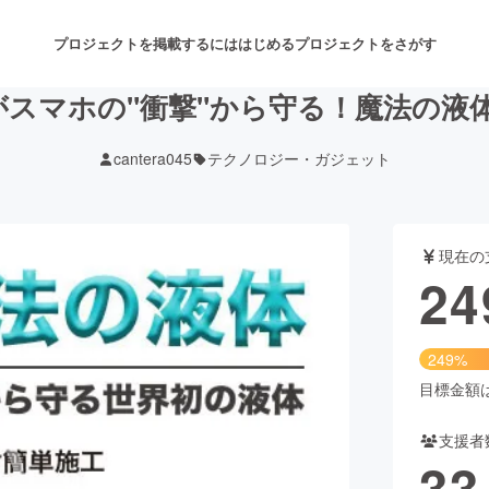
プロジェクトを掲載するには
はじめる
プロジェクトをさがす
スマホの"衝撃"から守る！魔法の液
cantera045
テクノロジー・ガジェット
注目のリターン
注目の新着プロジェクト
募集終了が近いプロジェクト
も
現在の
音楽
舞台・パフォーマンス
24
ゲーム・サービス開発
フード・飲食店
249%
書籍・雑誌出版
アニメ・漫画
目標金額は1
支援者
チャレンジ
ビューティー・ヘルスケ
33