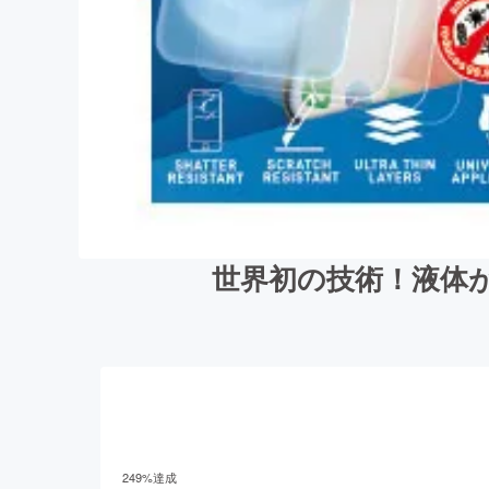
世界初の技術！液体が
249
%達成