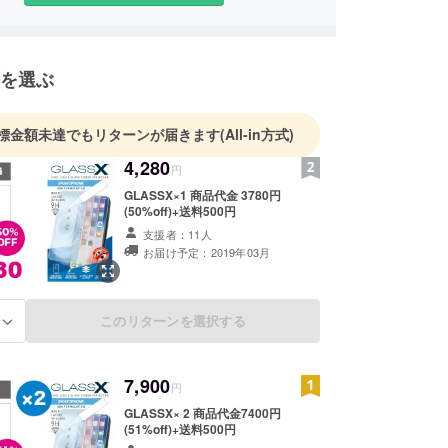
を選ぶ
標金額未達でもリターンが届きます
(All-in方式)
4,280
円
GLASSX×1 商品代金 3780円
(50%off)+送料500円
支援者：11人
お届け予定：2019年03月
このリターンを選択する
る
7,900
円
GLASSX× 2 商品代金7400円
(51%off)+送料500円