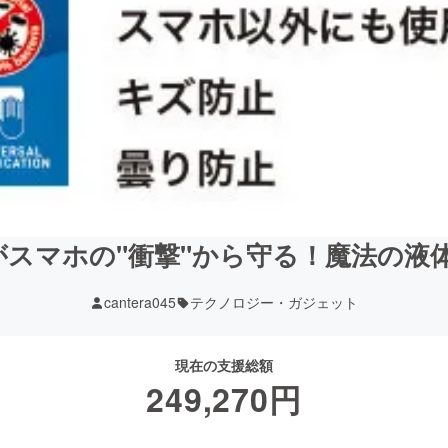
スマホの"衝撃"から守る！魔法の液
cantera045
テクノロジー・ガジェット
現在の支援総額
249,270
円