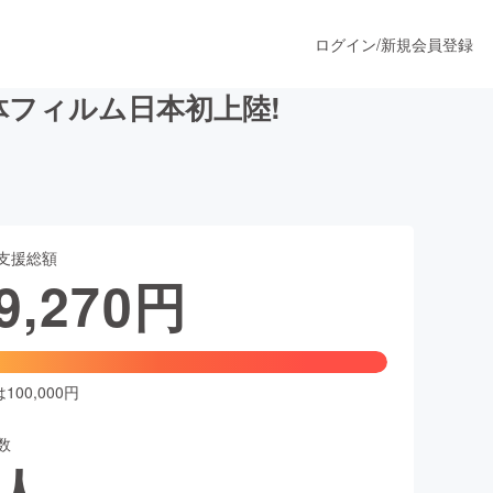
ログイン
/
新規会員登録
体フィルム日本初上陸!
うすぐ公開されます
支援総額
プロダクト
9,270
円
ファッション
スポーツ
00,000円
数
ア
ソーシャルグッド
人