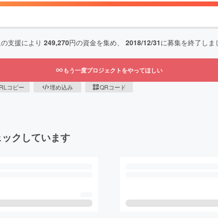
人の支援により
249,270
円の資金を集め、
2018/12/31
に募集を終了しま
もう一度プロジェクトをやってほしい
RLコピー
埋め込み
QRコード
ェックしています