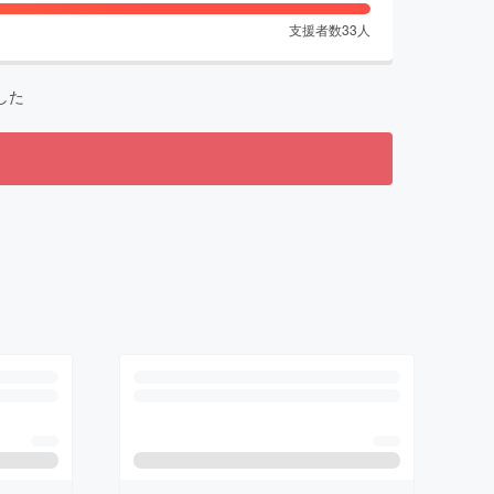
支援者数
33
人
した