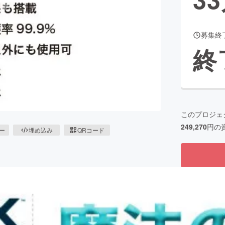
募集終
CAMPFIRE for Social Good
CAMPFIRE Creation
終
CAMPFIREふるさと納税
machi-ya
コミュニティ
このプロジェ
249,270
円の
ピー
埋め込み
QRコード