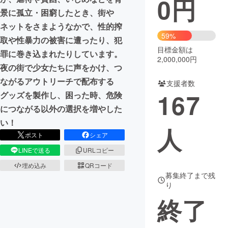
0
円
景に孤立・困窮したとき、街や
まちづくり・地域活性化
ネットをさまようなかで、性的搾
59%
取や性暴力の被害に遭ったり、犯
目標金額は
CAMPFIRE for Social Good
CAMPFIRE Creation
罪に巻き込まれたりしています。
2,000,000円
CAMPFIREふるさと納税
machi-ya
コミュニティ
夜の街で少女たちに声をかけ、つ
ながるアウトリーチで配布する
支援者数
167
グッズを製作し、困った時、危険
につながる以外の選択を増やした
い！
人
ポスト
シェア
LINEで送る
URLコピー
埋め込み
QRコード
募集終了まで残
り
終了