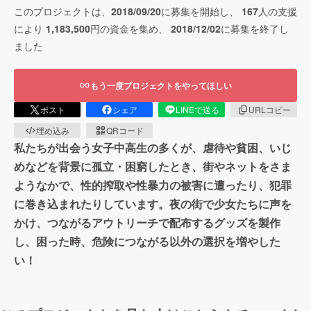
このプロジェクトは、
2018/09/20
に募集を開始し、
167
人の支援
により
1,183,500
円の資金を集め、
2018/12/02
に募集を終了し
ました
もう一度プロジェクトをやってほしい
ポスト
シェア
LINEで送る
URLコピー
埋め込み
QRコード
私たちが出会う女子中高生の多くが、虐待や貧困、いじ
めなどを背景に孤立・困窮したとき、街やネットをさま
ようなかで、性的搾取や性暴力の被害に遭ったり、犯罪
に巻き込まれたりしています。夜の街で少女たちに声を
かけ、つながるアウトリーチで配布するグッズを製作
し、困った時、危険につながる以外の選択を増やした
い！