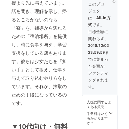
る
援より先に与えています。
マホリ
このプロ
ング１
話を聞き、理解を示し、帰
ジェクト
個 ・仁
藤のサ
は、
All-In方
るところがないのなら
イン入
式
です。
り著書
「寮」を、補導から逃れる
『難民
目標金額に
高校
ための「宿泊場所」を提供
関わらず、
生』
（文
し、時に食事を与え、学習
2018/12/02
庫） ・
23:59:59
ま
支援をしている店もありま
仁藤の
サイン
でに集まっ
す。彼らは少女たちを「担
入り著
た金額が
書『女
い手」として捉え、仕事を
子高生
ファンディ
の裏社
与えて取り込むやり方をし
ングされま
会』
（新
ています。それが、搾取の
す。
書）
ための手段になっているの
支援に関するよ
です。
くある質問
手数料はいく
らかかります
か？
▼10代向け・無料