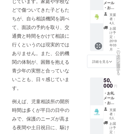
じています。家庭や学校な
メール
・お礼
どで傷ついてきた子どもた
のお手
支援
紙 ・
ちが、自ら相談機関を調べ
者：
《相談
4人
て、面談の予約を取り、交
連絡先
お届
カー
け予
通費と時間をかけて相談に
ド・
定：
鏡・バ
2019
行くというのは現実的では
年03
ンドエ
こ
月
イド》
の
ありません。また、公的機
リ
の支援
タ
ー
グッズ
関の体制が、困難を抱える
ン
詳細を見る
を
×10セッ
選
択
青少年の実態と合っていな
ト、ス
す
る
マホリ
いことも、日々感じていま
50,
ング１
個
000
円
す。
・お礼
メール
例えば、児童相談所の開所
・お礼
のお手
時間は多くが平日の日中の
支援
紙 ・
者：
《相談
みで、保護のニーズが高ま
0人
連絡先
お届
る夜間や土日祝日に、駆け
カー
け予
ド・
定：