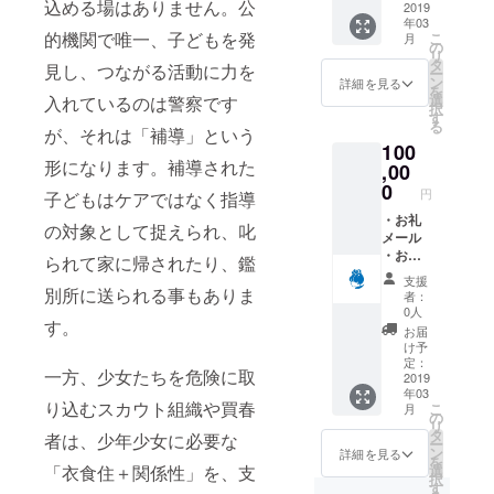
込める場はありません。公
鏡・バ
2019
年03
ンドエ
的機関で唯一、子どもを発
こ
月
イド》
の
リ
の支援
タ
見し、つながる活動に力を
ー
グッズ
ン
詳細を見る
を
×10セッ
選
入れているのは警察です
択
ト、ス
す
る
マホリ
が、それは「補導」という
100
ング１
形になります。補導された
個 ・仁
,00
藤のサ
0
円
子どもはケアではなく指導
イン入
り著書
・お礼
の対象として捉えられ、叱
『難民
メール
高校
・お礼
られて家に帰されたり、鑑
生』
のお手
支援
（文
紙 ・
別所に送られる事もありま
者：
庫）
《相談
0人
す。
連絡先
お届
カー
け予
ド・
定：
一方、少女たちを危険に取
鏡・バ
2019
年03
ンドエ
り込むスカウト組織や買春
こ
月
イド》
の
リ
の支援
タ
者は、少年少女に必要な
ー
グッズ
ン
詳細を見る
を
×10セッ
「衣食住＋関係性」を、支
選
択
ト、ス
す