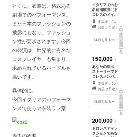
イタリアでのお
とくに、衣装は、格式ある
名前掲載券（ド
劇場でのパフォーマンス、
ロレスのメイン
ショーの時に流
支援者：0人
また日本のファッションの
す映像に、お名
こ
お届け予定：
前を載せま
の
披露にもなり、ファッショ
リ
す。）＋ボン
タ
ー
ジョルノセット
ン
詳細を見る
ン性が要求されます。今回
を
とイタリア限定
選
択
動画視聴権
す
の公演は、世界的に有名な
る
150,000
コスプレイヤーも集まり、
円
あなたの演出、
求められているハードルも
ストーリーでド
高いです。
ロレスメンバー
がショーをやり
支援者：0人
ます。場所詳細
こ
お届け予定：
具体的に、
は、追って相
の
リ
談。＋ボンジョ
タ
今回イタリアのパフォーマ
ー
ルノセットとイ
ン
詳細を見る
を
タリア限定動画
選
ンスで使うの衣装ラフ案
択
視聴権
す
る
200,000
円
ドロレスディレ
クションであな
過去の衣装