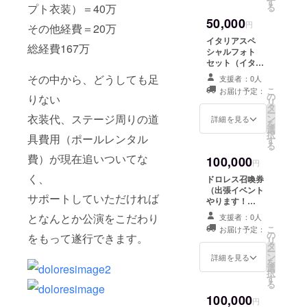
にプレゼント）
す
プト衣装）＝40万
る
＋ボンジョルノ
50,000
セットとイタリ
円
その他経費＝20万
ア限定動画視聴
イタリアスペ
権
総経費167万
シャルフォト
セット（イタリ
アサイン入り
その中から、どうしても足
支援者：0人
フォトブック）
こ
お届け予定：
＋ボンジョルノ
の
りない
リ
セットとイタリ
タ
ー
衣装代、ステージ周りの道
ア限定動画視聴
ン
詳細を見る
を
権
選
択
具費用（ポールレンタル
す
る
費）が現在追いついてな
100,000
円
く、
ドロレス召喚券
（出張イベント
サポートしていただければ
やります！
20minくらいの
となんとか公演をこだわり
支援者：0人
ショー一回。
こ
お届け予定：
めっちゃ盛り上
の
をもって遂行できます。
リ
げます)＋ボン
タ
ー
ジョルノセット
ン
詳細を見る
を
とイタリア限定
選
択
動画視聴権
す
る
100,000
円