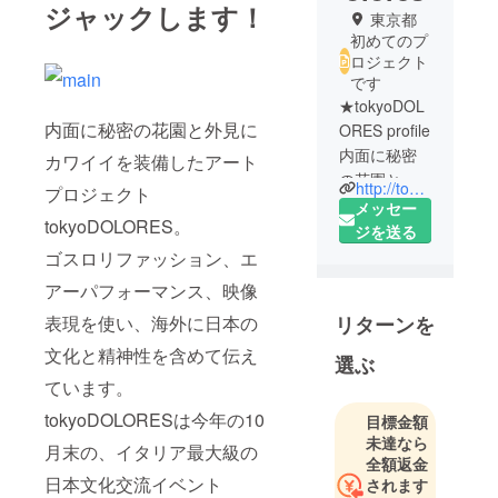
ジャックします！
東京都
初めてのプ
ロジェクト
です
★tokyoDOL
内面に秘密の花園と外見に
ORES profile
内面に秘密
カワイイを装備したアート
の花園と外
http://tokyodolores.com
プロジェクト
見にカワイ
メッセー
tokyoDOLORES。
イを装備し
ジを送る
たアートプ
ゴスロリファッション、エ
ロジェクト
アーパフォーマンス、映像
tokyoDOLOR
表現を使い、海外に日本の
リターンを
ES。
ゴスロリ
文化と精神性を含めて伝え
選ぶ
ファッショ
ています。
ン、エアー
tokyoDOLORESは今年の10
目標金額
パフォーマ
未達なら
ンス、映像
月末の、イタリア最大級の
全額返金
表現を使
日本文化交流イベント
されます
い、海外に