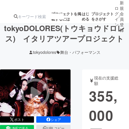
新
ロ
規
グ
会
プロジェクトを掲
はじ
プロジェクト
/
載するには
める
をさがす
イ
員
ン
登
tokyoDOLORES(トウキョウドロレ
録
ス) イタリアツアープロジェクト
人気のプロ
注目のリ
注目の新着プロ
募集終了が近いプ
もうすぐ公開
tokyodolores
舞台・パフォーマンス
ジェクト
ターン
ジェクト
ロジェクト
されます
アート・写真
音楽
現在の支援総
額
355,
テクノロジー・ガジェット
ゲーム・サ
000
映像・映画
書籍・雑誌
ポスト
シェア
ビジネス・起業
チャレンジ
LINEで送る
URLコピー