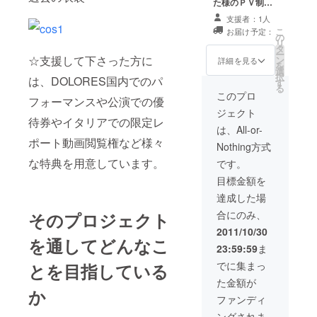
た様のＰＶ制
作！ストーリー
支援者：1人
性のある約３分
こ
お届け予定：
間のＰＶ作りま
の
リ
す!思い出、結婚
タ
ー
☆支援して下さった方に
式用に是非。ド
ン
詳細を見る
を
ロレスメンバー
選
択
は、DOLORES国内でのパ
稼動もご相談可
す
る
＋ボンジョルノ
このプロ
フォーマンスや公演での優
セットとイタリ
ジェクト
ア限定動画視聴
待券やイタリアでの限定レ
権
は、All-or-
ポート動画閲覧権など様々
Nothing方式
な特典を用意しています。
です。
目標金額を
達成した場
合にのみ、
そのプロジェクト
2011/10/30
を通してどんなこ
23:59:59
ま
でに集まっ
とを目指している
た金額が
か
ファンディ
ングされま