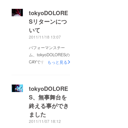
tokyoDOLORE
Sリターンにつ
いて
2011/11/18 13:07
パフォーマンスチー
ム、tokyoDOLORESの
CAYですみなさまのご
もっと見る
支援、まことにありが
とうございました。
ただ今、パトロン様限
tokyoDOLORE
定ブログの公開準備が
S、無事舞台を
整いましたので、 み
終える事ができ
なさまへ限定ブログの
閲覧用urlを送らせて頂
ました
きます。 その他、
2011/11/07 18:12
グッヅ、写真などにつ