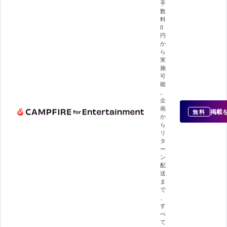
手
数
料
0
円
か
ら
実
施
可
能
。
企
画
掲載
無料
か
ら
リ
タ
ー
ン
配
送
ま
で
、
す
べ
て