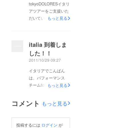
tokyoDOLORESイタリ
いてはイタリアの制作
アツアーをご支援いた
チームと編集中ですの
だいている皆様。パ
もっと見る
で、 お届けはもうし
フォーマンスチーム
ばらくお待ちくださ
tokyoDOLORES代表、
い。 イタリアでのパ
CAYです。キャンプ
フォーマンス素材の編
italia 到着しま
ファイヤーでのパトロ
集と、 次回公演＜赤
した！！
ン募集を開始してから
頭巾＞にむけてバタバ
2011/10/29 09:27
約一ヶ月、皆様のお陰
タとしておりますが、
で、無事目標額の35万
みなさまへ素敵な写
イタリアでこんばん
を達成し、イタリア、
真・動画をお届けいた
は、パフォーマンス
ルッカでの素晴らしい
しますので 楽しみに
チームtokyoDOLORES
もっと見る
パフォーマンスを終え
していてください！！
のCAYです。皆様のご
ることが出来ました。
引き続きDOLOREＳを
支援のお陰で、私たち
コメント
もっと見る
ありがとうございま
よろしくお願いいたし
ドロレスは、無事に
す。私たちDOLORES
ます。
フィレンツェのホテル
は、日本のアートや文
まで辿り着く事ができ
投稿するには
ログイン
が
化を海外にパフォーマ
ました!!先ほど打ち合