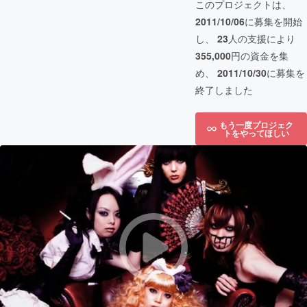
このプロジェクトは、
2011/10/06
に募集を開始
し、
23
人の支援により
355,000
円の資金を集
め、
2011/10/30
に募集を
終了しました
もう一度プロジェク
トをやってほしい