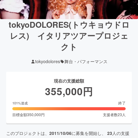
tokyoDOLORES(トウキョウドロ
レス) イタリアツアープロジェ
クト
tokyodolores
舞台・パフォーマンス
現在の支援総額
355,000
円
終了
101
%達成
目標金額
350,000
円
支援者数
23
人
このプロジェクトは、
2011/10/06
に募集を開始し、
23
人の支援