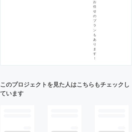
お
任
せ
の
プ
ラ
ン
も
あ
り
ま
す
！
このプロジェクトを見た人はこちらもチェックし
ています