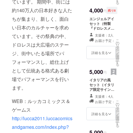
す
ています。 期間中、街には
る
4,000
約140万人の日本好きな人た
円
残り8
ちが集まり、新しく、面白
エンジェルアイ
セット（特製
い日本のカルチャーを求め
『ドロレスメイ
ク用付けまつ
ています。その祭典の中、
支援者：2人
げ』＋上記のボ
こ
お届け予定：
ンジョルノセッ
の
ドロレスは大広場のステー
リ
ト
タ
ー
ン
ジ、街中いたる場所でパ
詳細を見る
を
選
択
フォーマンスし、総仕上げ
す
る
として伝統ある格式ある劇
5,000
円
場でパフォーマンスを行い
イタリアの風
セット（イタリ
ます。
ア限定サイン入
りポスカ5枚）＋
支援者：4人
上記のボンジョ
WEB：ルッカコミックス＆
こ
お届け予定：
ルノセット
の
リ
タ
ゲームス
ー
ン
詳細を見る
を
http://lucca2011.luccacomics
選
択
す
る
andgames.com/index.php?
5,000
円