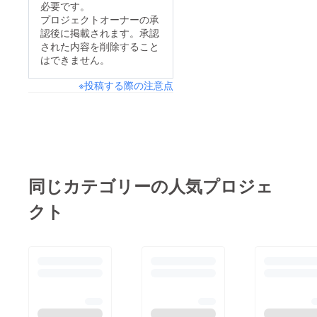
必要です。
ンスを通し、広げてい
わせも終了しまして、
プロジェクトオーナーの承
きたいという思いの
認後に掲載されます。承認
後は明日に備えるのみ
元、立ち上がったアー
された内容を削除すること
です!!また少しずつ報
はできません。
トチームです。今回、
告して参ります!!引き
皆様のおかげで、日本
※投稿する際の注意点
続き宜しくお願い致し
から素晴らしい衣装デ
ます!!
ザイナーや、映像制
作、最高のスタッフと
ともにイタリアへ渡
り、現地では素晴らし
同じカテゴリーの人気プロジェ
い会場、スタッフ、多
くのファンの皆様方に
クト
支えられ、無事に公演
を終えることが出来ま
した。このDOLORES
というプロジェクト
を、多くのパトロンの
皆様に支援していただ