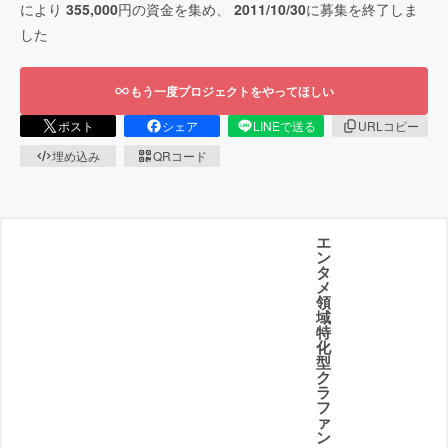
により
355,000
円の資金を集め、
2011/10/30
に募集を終了しま
した
もう一度プロジェクトをやってほしい
ポスト
シェア
LINEで送る
URLコピー
埋め込み
QRコード
エ
ン
タ
メ
領
域
特
化
型
ク
ラ
フ
ァ
ン