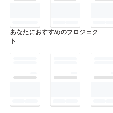
き、海外での大きな公
演一つを成功させられ
た事で、DOLORESプ
ロジェクトをより大き
く、面白いものにして
あなたにおすすめのプロジェク
いこうと、強く感じさ
ト
せられます。パトロン
の皆様から頂戴したお
金は全額、DOLORES
イタリアツアーでの資
金とさせて頂きまし
た。tokyoDOLORESで
は、今後とも海外、日
本国内での活動に賛同
頂けるパトロン様を募
集しております。皆様
の期待に応えられるよ
う、そしてなにより