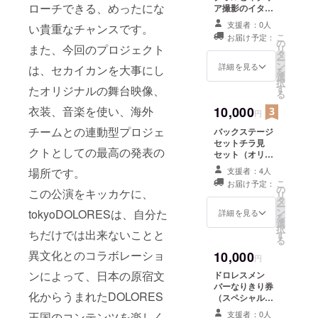
ローチできる、めったにな
ア撮影のイタリ
ア限定お礼動画
支援者：0人
い貴重なチャンスです。
閲覧権
こ
お届け予定：
の
また、今回のプロジェクト
リ
タ
ー
ン
詳細を見る
は、セカイカンを大事にし
を
選
択
す
たオリジナルの舞台映像、
る
衣装、音楽を使い、海外
10,000
円
チームとの連動型プロジェ
バックステージ
セットチラ見
クトとしての最高の発表の
セット（オリジ
ナルタオルと、
場所です。
支援者：4人
イタリアメイキ
こ
お届け予定：
ングムービー）
の
この公演をキッカケに、
リ
＋ボンジョルノ
タ
ー
セットとイタリ
ン
tokyoDOLORESは、自分た
詳細を見る
を
ア限定動画視聴
選
択
ちだけでは出来ないことと
権
す
る
異文化とのコラボレーショ
10,000
円
ンによって、日本の原宿文
ドロレスメン
バーなりきり券
化からうまれたDOLORES
（スペシャル
ワークショプ受
支援者：0人
王国のコンテンツを楽しく