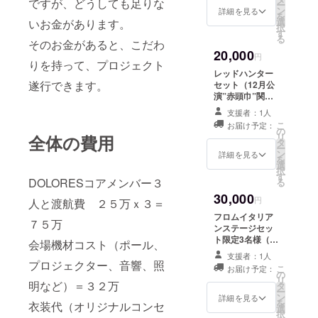
ですが、どうしても足りな
ー
クさんがドロレ
ン
詳細を見る
を
ス風お写真を
選
いお金があります。
択
撮ってくれま
す
る
そのお金があると、こだわ
す）＋ボンジョ
20,000
ルノセットとイ
円
りを持って、プロジェクト
タリア限定動画
レッドハンター
視聴権
遂行できます。
セット（12月公
演”赤頭巾”関係
者プレパーティ
支援者：1人
御招待＋ボン
こ
お届け予定：
ジョルノセット
の
リ
全体の費用
とイタリア限定
タ
ー
動画視聴権
ン
詳細を見る
を
選
択
す
DOLORESコアメンバー３
る
30,000
円
人と渡航費 ２５万ｘ３＝
フロムイタリア
７５万
ンステージセッ
ト限定3名様（イ
会場機材コスト（ポール、
タリアのショー
支援者：1人
で使用する、ド
プロジェクター、音響、照
こ
お届け予定：
ロレスガーター
の
リ
明など）＝３２万
ベルト、ドロレ
タ
ー
スお守り－イタ
ン
詳細を見る
を
衣装代（オリジナルコンセ
リア入魂を一緒
選
択