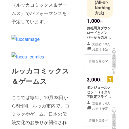
(All-or-
（ルッカコミックス＆ゲー
日本の文化
Nothing
と精神性を
ムス）でパフォーマンスを
方式)
含めて伝え
1,000
予定しています。
円
ています。
お礼写真ダウン
tokyoDOLOR
ロードとメン
バーからのお礼
ESは今年の
メール
10月末の、
支援者：3人
こ
お届け予定：
イタリア最
の
リ
タ
大級の日本
ー
ン
詳細を見る
文化交流イ
を
選
択
ルッカコミックス
ベント
す
る
（ルッカコ
3,000
＆ゲームス
円
ミックス＆
ボンジョールノ
ゲームス）
セット（イタリ
でパフォー
ここでは毎年、10月28日か
ア限定フライ
マンスを予
ヤー（サイン
支援者：4人
ら5日間、ルッカ市内で、コ
付）、イタリア
定していま
こ
お届け予定：
ツアーのファン
の
リ
ミックやゲーム、日本の伝
す。
限定ブログ閲覧
タ
ー
権）
ン
詳細を見る
統文化のお祭りが開催され
を
選
択