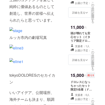
講可能。簡単な
こ
お届け予定：
ショーを教えま
の
純粋に価値あるものとして
リ
す）＋ボンジョ
タ
ー
ルノセットとイ
ン
詳細を見る
創造し、世界の皆様へ伝え
を
タリア限定動画
選
択
られたらと思っています。
視聴権
す
る
11,000
円
頭が壊れても安
ルッカ市内の劇場写真
心セット（イタ
リア限定ドロレ
スお守りーイタ
支援者：1人
リア入魂）＋ボ
こ
お届け予定：
ンジョルノセッ
の
リ
トとイタリア限
タ
ー
定動画視聴権
ン
詳細を見る
を
選
択
す
る
15,000
tokyoDOLORESのセカイカ
円
残り5
ン
ドロレスになっ
ちゃったセット
限定5名様（ドロ
いいアイデア、公開場所、
レス風ダンサー
支援者：0人
になろう写真の
海外チームも決まり、順調
こ
お届け予定：
撮影。プロのカ
の
リ
メラマン、メイ
タ