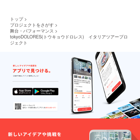
も、今後とも最高のス
テージを届けられるよ
トップ
>
う全力を尽くして参り
プロジェクトをさがす
>
ます。引き続きご支
舞台・パフォーマンス
>
tokyoDOLORES(トウキョウドロレス) イタリアツアープロ
援・ご助言宜しくお願
ジェクト
い致します。