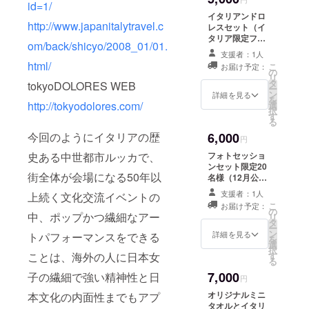
id=1/
イタリアンドロ
http://www.japanitalytravel.c
レスセット（イ
タリア限定フラ
om/back/shicyo/2008_01/01.
イヤー（サイン
支援者：1人
付）＋上記のボ
html/
こ
お届け予定：
ンジョルノセッ
の
リ
ト
タ
tokyoDOLORES WEB
ー
ン
詳細を見る
を
http://tokyodolores.com/
選
択
す
る
今回のようにイタリアの歴
6,000
円
史ある中世都市ルッカで、
フォトセッショ
ンセット限定20
街全体が会場になる50年以
名様（12月公
演”赤頭巾”公演
支援者：1人
上続く文化交流イベントの
後に、あなたの
こ
お届け予定：
好きなメンバー
の
中、ポップかつ繊細なアー
リ
と写真が撮れま
タ
ー
す。）＋上記の
ン
詳細を見る
トパフォーマンスをできる
を
ボンジョルノ
選
択
セット
ことは、海外の人に日本女
す
る
7,000
子の繊細で強い精神性と日
円
オリジナルミニ
本文化の内面性までもアプ
タオルとイタリ