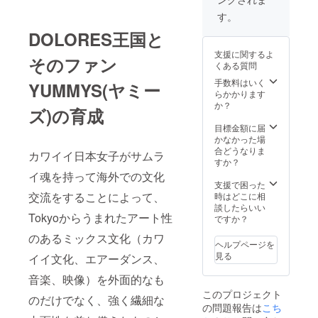
す。
DOLORES王国と
支援に関するよ
そのファン
くある質問
手数料はいく
YUMMYS(ヤミー
らかかります
か？
ズ)の育成
目標金額に届
かなかった場
合どうなりま
カワイイ日本女子がサムラ
すか？
イ魂を持って海外での文化
支援で困った
交流をすることによって、
時はどこに相
談したらいい
Tokyoからうまれたアート性
ですか？
のあるミックス文化（カワ
ヘルプページを
見る
イイ文化、エアーダンス、
音楽、映像）を外面的なも
このプロジェクト
のだけでなく、強く繊細な
の問題報告は
こち