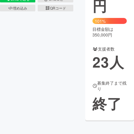
円
埋め込み
QRコード
まちづくり・地域活性化
101%
目標金額は
CAMPFIRE for Social Good
CAMPFIRE Creation
350,000円
CAMPFIREふるさと納税
machi-ya
コミュニティ
支援者数
23
人
募集終了まで残
り
終了