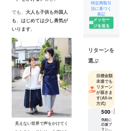
特定商取引
です。
法に基づく
でも、
大人も子供も外国人
表記
私たちは、
メッセー
も
、
はじめては少し勇気が
ヘレン・ケ
ジを送る
いります
。
ラーも尊敬
したと言わ
れる、
全盲の国学
リターンを
者、塙保己
選ぶ
一誕生の地
として知ら
れる埼玉県
目標金額
未達でも
に拠点を置
リターン
き、視覚障
が届きま
がい者と晴
す
(All-in
眼者（目が
方式)
見える人）
500
円
で構成さ
れ、おしゃ
気軽に
見えない世界で声をかけてく
応援プ
れや身だし
ラン