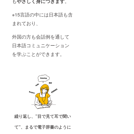
機会
も
やさしく身につきます
。
に、“解
読する
※15言語の中には日本語も含
楽し
さ”と、
まれており、
点字の
世界観
をたっ
外国の方も会話例を通して
ぷり体
感して
日本語コミュニケーション
みてく
ださ
を学ぶことができます。
い。 ※1
枚1枚コ
レク
ション
を楽し
める
【集め
てワク
ワク！
解読ド
キドキ
プラ
ン】プ
繰り返し、”目で見て耳で聞い
ランも
ござい
て”、まるで電子辞書のように
ますの