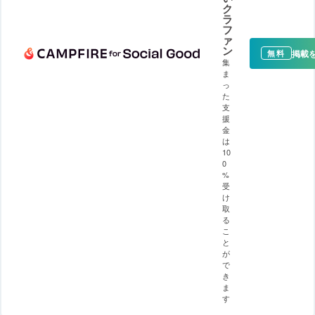
ク
ラ
フ
ァ
ン
掲載
無料
集
ま
っ
た
支
援
金
は
10
0
%
受
け
取
る
こ
と
が
で
き
ま
す