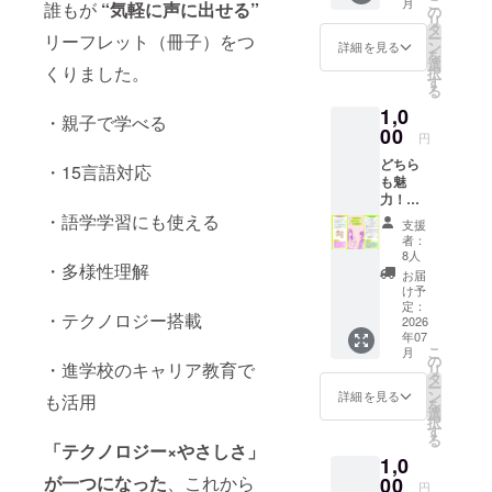
こ
月
誰もが
“気軽に声に出せる”
A）10
の
リ
つき目が見
枚をお
タ
ー
リーフレット（冊子）をつ
届け。
えない人は
ン
詳細を見る
を
全体的
選
色を見たこ
くりました。
択
に水色
す
る
とがない。
の淡い
1,0
色合い
など、様々
・親子で学べる
と、丸
00
円
な疑問を感
みのあ
どちら
じる中で、
る書体
・15言語対応
も魅
を選ん
色の世界か
力！選
だこと
ら一番遠い
べる応
で、男
・語学学習にも使える
支援
援プラ
女問わ
人のおしゃ
者：
ン やさ
ず多く
8人
れの概念を
・多様性理解
しい声
の人に
お届
知りたいと
掛け
親しみ
け予
リーフ
やすい
定：
思って始め
・テクノロジー搭載
レット
2026
印象。
ました。
年07
（作品
イラス
こ
月
B）10
トは全
の
・進学校のキャリア教育で
リ
枚をお
て切り
タ
私がこの活
ー
届け。
絵で制
ン
詳細を見る
も活用
を
動を始めて
くすみ
作し、
選
択
カラー
手作業
す
一番聞かれ
る
で大人
のぬく
「テクノロジー×やさしさ」
ることがあ
1,0
かわい
もりが
ります。
い盲導
が一つになった
、これから
00
感じら
円