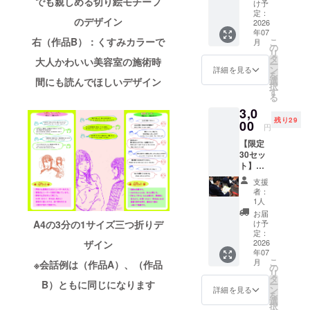
「リー
でも親しめる切り絵モチーフ
何か？
験”とし
な構成
け予
フレッ
て、コ
定：
にする
美容が自分
のデザイン
トは使
2026
レク
こと
を着飾るた
年07
う機会
ション
で、特
右（作品B）：くすみカラーで
こ
月
がない
感覚で
の
めだけのも
に若い
リ
けれ
楽しみ
タ
世代が
大人かわいい美容室の施術時
のならば、
ー
ど、活
なが
ン
気軽に
詳細を見る
を
自分の姿を
動を応
ら、集
選
手に取
間にも読んでほしいデザイン
択
援した
めるほ
す
れるよ
見ることが
る
い」 そ
ど視覚
う工夫
難しい人た
3,0
んなお
障害者
しまし
残り29
気持ち
00
ちが、なぜ
支援に
た。
円
でご参
もつな
ネイルを楽
【限定
加いた
がるプ
しむのか。
30セッ
だける
ランで
ト】入
プラン
す。
学祝い
です。
JBBの
支援
もしかし
に｜や
感謝を
視覚障
者：
さしい
て、自分を
込め
害ス
1人
声かけ
て、
タッフ
お届
着飾ること
リーフ
キャン
が、下
け予
A4の3分の1サイズ三つ折りデ
以外の理由
レット
プファ
定：
記の
＋点字
2026
ザイン
イヤー
があるので
「前向
年07
のお祝
のメッ
きにな
はないかと
こ
月
※会話例は（作品A）、（作品
いメッ
セージ
の
れる10
リ
いうことで
セージ
機能に
タ
のメッ
ー
B）ともに同じになります
カード
て、お
ン
セー
詳細を見る
す。
を
やさし
礼の
選
ジ」の
択
い声か