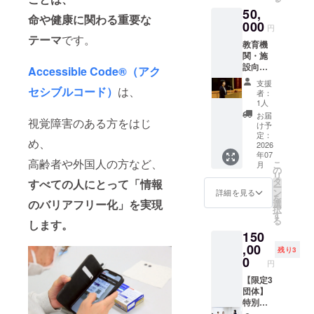
画像10
ムのた
ない」
一人ひ
※写真は
をご確
50,
種＋解
め、複
など、
正法で全て
とりに
イメー
認くだ
命や健康に関わる重要な
読用点
000
数ご支
一人ひ
寄り
ジにな
円
さい。
の事業者に
字表画
援いた
とりに
添った
テーマ
です。
りま
教育機
対して、障
像付
だいた
寄り添
サポー
す。
関・施
き） 晴
場合、
いなが
トを通
害者の「合
設向け
眼者の
メッ
ら、や
Accessible Code®（アク
じて、
理的配慮」
導入プ
方にお
セージ
さしく
安心し
支援
ラン
セシブルコード）
は、
すすめ
の提供が義
が重複
丁寧に
て使え
者：
（200枚
です！
する可
解決へ
1人
る環境
務化され、
＋講演
「全部
能性が
導きま
づくり
お届
視覚障害のある方をはじ
さまざまな
付き）
集めた
ござい
す。 ★
け予
をお手
やさし
い！」
定：
ます。
見える
業種でサー
伝いし
め、
い声掛
2026
そんな
※【完全
からこ
ます。
ビスのあり
年07
けリー
コンプ
コンプ
そ伝え
レッス
高齢者や外国人の方など、
こ
月
フレッ
方を見直し
リート
の
リー
られる
ン後に
リ
ト（作
派の方
タ
ト！点
お困り
すべての人にとって「情報
は、 受
ています。
ー
品Aまた
におす
ン
字メッ
ごとの
詳細を見る
講され
を
はB）を
すめ
のバリアフリー化」を実現
選
セージ
解決サ
た方か
択
200枚お
の、視
す
私たちJBB
10枚
ポー
らの感
る
します。
届けし
覚障害
セッ
ト、視
謝メッ
は、企業と
150
ます。
者支援
ト】も
覚障が
セージ
視覚障がい
学校や
,00
にもつ
ござい
いの方
や、 実
残り3
施設で
ながる
0
ますの
に体験
者をつなぐ
施の様
円
の配
特別プ
で、ぜ
しても
子をま
ための「お
布・教
【限定3
ランで
ひ合わ
らえた
とめた
材とし
団体】
もてなし研
す！
せてご
ら嬉し
レポー
てご活
特別講
JBBの
覧くだ
いで
トをお
修」などを
用いた
演・体