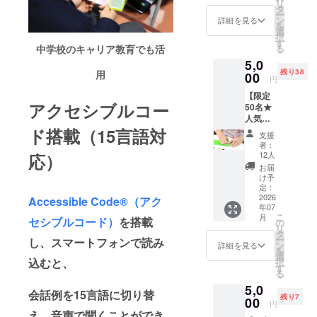
で、今まで
変える
リ
（作品
す。 ま
タ
セー
し」と
・小さ
ー
は周りに人
B）を
た、希
ン
ジ”カー
詳細を見る
ご記載
な声か
を
30枚お
望者の
選
がいること
ドの画
下さ
けが世
択
届けし
方は
す
像をお
い。 こ
がわからず
界を変
る
中学校のキャリア教育でも活
ます。
JBBの
送りし
れから
える ・
5,0
自分から声
ご家族
ホーム
ます。
新しい
あなた
残り38
用
やご友
00
ページ
あなた
を掛けられ
環境に
円
のやさ
人、学
にお名
の応援
進むお
しさが
なかった
【限定
校や職
前を掲
が、や
子さま
力にな
アクセシブルコー
50名★
場など
が、ネイル
載させ
さしい
へ、
る ・今
人気
で配布
ていた
声かけ
「やさ
をきっかけ
日のや
サービ
ド搭載（15言語対
いただ
だきま
を社会
しさ」
支援
さしさ
に声を掛け
ス★】
くこと
す。 ・
に広げ
者：
と「思
が未来
あなた
で、 や
掲載期
12人
応）
てもらえる
る力に
いや
につな
の名刺
さしい
間：
なりま
お届
り」を
ようにな
がる ・
がダイ
声かけ
2026年
け予
す。 い
贈る、
やさし
バーシ
り、ママ友
の輪を
定：
7月1日
ただい
新しい
さの輪
ティ
2026
広げる
Accessible Code®（アク
から1年
たご支
ができた」
入学祝
をあり
年07
に！貼
ことが
間掲載
援は、
いで
こ
がとう
月
などのお声
るだけ
セシブルコード）
を搭載
できま
の
・掲載
やさし
す。 目
リ
・あな
点字
す。 ま
タ
をいただき
方法：
い声か
に見え
ー
たの一
し、スマートフォンで読み
ネーム
た、希
ン
文字の
詳細を見る
けリー
る言葉
ます。
を
歩が誰
シール
望者の
選
み、ロ
フレッ
だけで
込むと、
択
かを救
（30枚
方は
す
ゴ・バ
トの普
なく、
る
う ・そ
＋点字
JBBの
ナー掲
美容は視覚
及活動
“触れて
の声か
5,0
表付
ホーム
載、掲
およ
会話例を15言語に切り替
感じる
障がい者が
けが希
残り7
き）
00
ページ
載サイ
び、視
円
メッ
望にな
JBBの
人と関わ
にお名
ズなど
え、音声で聞くことができ
覚障害
セー