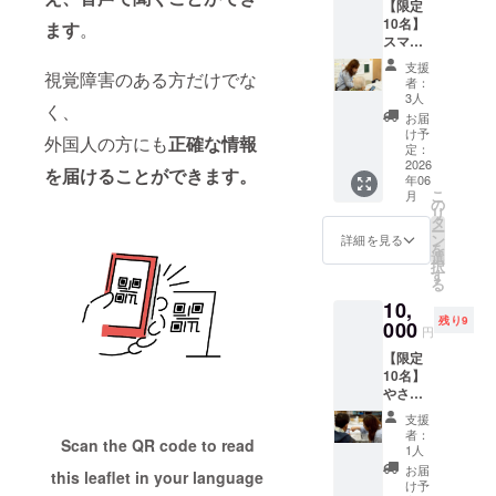
る ・や
【限定
視覚障
前を掲
別途相
の支援
り、社会に
ジ”とし
さしさ
10名】
がいの
ます
。
載させ
談 ・注
活動に
て、心
はちゃ
参画するた
スマホ
あるス
ていた
意事
活用さ
に残る
んと届
レッス
タッフ
だきま
めの一つの
項：支
せてい
支援
贈り物
いてい
ン応援
視覚障害のある方だけでな
が、 あ
す。 ・
援時、
者：
ただき
になり
大きな役割
る ・あ
プラン
なたの
掲載期
3人
必ず備
ます。
ます。
く、
なたの
（支援
を担ってい
お名前
間：
考欄に
お届
よろし
※写真は
応援が
レポー
を点字
2026年
け予
掲載を
るのです。
くお願
イメー
外国人の方にも
正確な情報
未来を
ト付
で打っ
定：
7月1日
希望さ
いいた
ジにな
照らす
き） ご
2026
たシー
から1年
れるお
を届けることができます。
しま
りま
・みん
年06
支援1件
ルを30
■自信を持っ
間掲載
名前を
す。 ※
す。
こ
月
な違っ
につ
枚お作
の
・掲載
ご記入
写真は
て社会に参
リ
てみん
き、 視
りしま
タ
方法：
くださ
イメー
ー
なやさ
画するため
覚障が
す。 名
ン
文字の
詳細を見る
い。
ジにな
を
しい 点
いのあ
刺に貼
選
み、ロ
に
掲載の
りま
択
字は、6
る方や
るだけ
す
ゴ・バ
必要が
す。
る
つの点
高齢の
で、 誰
ナー掲
無い方
だけで
10,
方へ、
今までの日
でも気
載、掲
は「無
文字や
残り9
30分の
000
軽に点
載サイ
し」と
円
本では、目
記号を
スマホ
字対応
ズなど
ご記入
が見えない
表現す
【限定
レッス
を取り
別途相
下さ
る、と
10名】
ンを提
入れる
人たちにメ
談 ・注
い。
てもク
やさし
供しま
ことが
意事
※ロゴや
イクや服装
リエイ
く寄り
す。 ス
できま
項：支
バナー
支援
ティブ
添うス
といった見
マート
す。 名
援時、
者：
などの
Scan the QR code to read
な仕組
マホサ
フォン
刺交換
1人
必ず備
た目の部分
画像の
みで
ポート
は今や
の場で
考欄に
お届
受け渡
this leaflet in your language
は、本人が
す。 ひ
（オン
生活に
の会話
け予
掲載を
しにつ