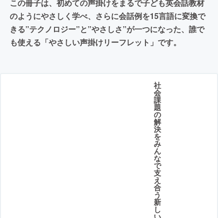
この冊子は、初めての声掛けをまるで子ども英会話教材
のようにやさしく学べ、さらに会話例を15言語に変換で
きる”テクノロジー”と”やさしさ”が一つになった、誰で
も使える「やさしい声掛けリーフレット」です。
社
会
課
題
の
解
決
を
み
ん
な
で
支
え
合
う
新
し
い