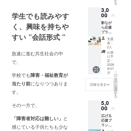
メッ
す
中から
る
けリー
その答え
セージ
ランダ
3,0
フレッ
をお送
ムで1つ
は、ネイル
学⽣でも読みやす
ト（作
00
りしま
を選
円
をした視覚
品Aまた
す。 あ
び、心
影なが
はB）を
なたの
く、興味を持ちや
障がいをお
を込め
ら応援
1部お届
応援
て点字
持ちの方々
プラン
けしま
が、や
メッ
すい ”会話形式 ”
（お礼
の、心から
す。 さ
さしい
セージ
支援
メッ
らに、
声かけ
カード
者：
喜ぶ姿を見
セージ
JBBの
を社会
2人
を制
て、声を聞
＋点字
視覚障
に広げ
作。 そ
お届
急速に進む共生社会の中
であり
がいの
いて、確信
る力に
け予
のカー
がとう
あるス
定：
なりま
で、
ド画像
に変わりま
カード
2026
タッフ
す。 い
と、解
年07
した。
の画像
が、 心
ただい
読用の
こ
月
付き）
学校でも
障害・福祉教育が
を込め
の
たご支
点字表
リ
「リー
て点字
タ
援は、
画像を
ー
■美容は人と
当たり前
になりつつありま
フレッ
でお祝
ン
やさし
詳細を見る
お送り
を
トは使
人とをつな
いメッ
選
い声か
しま
択
す。
う機会
セージ
す
けリー
す。 ど
ぐもの
る
がない
をお入
フレッ
のメッ
5,0
けれ
れした
トの普
セージ
その一方で、
ど、活
00
カード
視覚障がい
及活動
が届く
円
動を応
をお付
およ
かは、
をお持ちの
広げる
援した
けし
び、視
「障害者対応は難しい」
と
点字表
応援プ
方は、自分
い」 そ
て、素
覚障害
と照ら
ラン
んなお
敵なギ
感じている子供たちも少な
の支援
で見ること
し合わ
（作品A
気持ち
フト