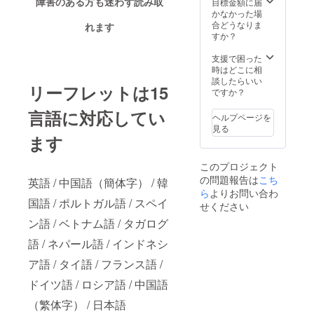
カード
障害のある方も迷わず読み取
目標金額に届
安心の
ます。
理的配
には、
かなかった場
レッス
慮」や
下記の
合どうなりま
ンで
れます
SDGs、
メッ
すか？
す。
相互理
セージ
解につ
が点字
支援で困った
いて、
で入っ
時はどこに相
“実体験
ていま
談したらいい
リーフレットは15
を通し
す。 ・
ですか？
て学べ
やさし
る”特別
言語に対応してい
さは未
ヘルプページを
なプラ
来を変
見る
ンで
える ・
ます
す。 ※
小さな
講演実
声かけ
このプロジェクト
施にあ
が世界
の問題報告は
たり、
こち
を変え
英語 / 中国語（簡体字） / 韓
交通
る ・あ
ら
よりお問い合わ
費・宿
国語 / ポルトガル語 / スペイ
なたの
せください
泊費は
やさし
ン語 / ベトナム語 / タガログ
別途ご
さが力
相談さ
になる
語 / ネパール語 / インドネシ
せてい
・今日
ただき
のやさ
ア語 / タイ語 / フランス語 /
ます。
しさが
未来に
ドイツ語 / ロシア語 / 中国語
つなが
（繁体字） / 日本語
る ・や