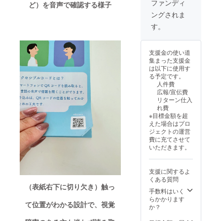
作った
せてい
操作が
ファンディ
様々な特性
ど）を音声で確認する様子
す。 現
よる講
ハー
ただき
可能な
を持ったお
ングされま
場での
演を実
ト”入り
ます。
方を対
学びと
施いた
客様をお迎
カード
よろし
象とさ
す。
実践を
しま
も…！
くお願
せてい
えするため
つな
す。 さ
ランダ
いいた
ただき
の準備はで
ぐ、特
らに、
ムでは
しま
ます ※
支援金の使い道
別なプ
視覚障
なく、
きています
す。 ※
お申し
集まった支援金
ランで
がいの
最初か
画像は
込み
か？
は以下に使用す
す。 ※
ある当
ら全種
イメー
後、日
る予定です。
授業や
事者ゲ
類そろ
ジで
程調整
人件費
施設内
スト
うた
す。
のご案
誰もが正し
広報/宣伝費
での配
（1〜3
め、
内をお
リターン仕入
い対応の仕
布にも
名）を
「被り
送りい
れ費
十分ご
お招き
方やマナー
なしで
たしま
※目標金額を超
活用い
し、 リ
全部楽
す
を知ること
えた場合はプロ
ただけ
アルな
しみた
※2026
ジェクトの運営
で、バリア
る枚数
声や体
い！」
年6月よ
費に充てさせて
です。
験を通
「点字
の無い優し
り順次
いただきます。
※講演実
じて、
の世界
対応 視
い社会が実
施にあ
より深
をじっ
覚障が
現します。
たり、
い理解
くり味
いのあ
支援に関するよ
交通
と学び
わいた
る方へ
くある質問
費・宿
の機会
い！」
のサ
（表紙右下に切り欠き）触っ
泊費は
を提供
という
手数料はいく
ポート
別途ご
しま
方にお
らかかります
経験を
て位置がわかる設計で、視覚
相談さ
す。 障
すすめ
か？
もとに
せてい
害者へ
です。
した、
ただき
の「合