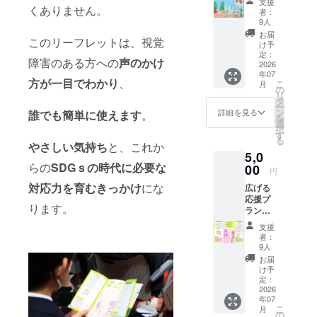
活動に
せて解
支援
は難しくて
／30枚
くありません。
でご参
ラッピ
活用さ
者：
読して
＋お名
加いた
も、他者の
ングを
9人
せてい
からの
前掲
だける
してお
ただき
お届
お楽し
目を通して
このリーフレットは、視覚
載） や
プラン
届けい
け予
ます。
み。 さ
自分の姿を
さしい
です。
定：
たしま
よろし
らに、
障害のある方への
声のかけ
声掛け
2026
感謝を
す。 ※
見ていま
くお願
10種類
年07
リーフ
込め
オリジ
いいた
の中に
方が一目でわかり
、
こ
す。
月
レット
て、
の
ナルの
しま
は1枚だ
リ
（作品
キャン
タ
お祝い
す。
け、“激
ー
A）を
プファ
ン
メッ
詳細を見る
誰でも
簡単に使えます
。
「そのネイ
レア・
を
30枚お
イヤー
選
セージ
点字で
択
ル素敵だ
届けし
のメッ
す
をお入
作った
る
ます。
セージ
やさしい気持ち
と、これか
ね」、「今
れする
ハー
5,0
ご家族
機能に
ことも
ト”入り
日の服装と
らの
SDGｓの時代
に必要な
やご友
00
て、お
できま
円
カード
合っている
人、学
礼の
すの
も…！
対応力を育む
きっかけ
にな
広げる
校や職
メッ
で、ご
ね」
【前向
応援プ
場など
セージ
希望の
きにな
ります。
ラン
で配布
とJBB
方は必
れる10
（作品B
いただ
中には「駅
の視覚
ず備考
支援
のメッ
／30枚
くこと
障害ス
欄に100
者：
で声を掛け
セー
＋お名
で、 や
タッフ
9人
文字以
ジ】 ※
られること
前掲
さしい
が点字
内でご
お届
ランダ
載） や
声かけ
で作成
け予
が増え
記載下
ムです
さしい
の輪を
定：
し
さい。
・やさ
た」、「子
声掛け
2026
広げる
た、“あ
お任せ
しさは
年07
リーフ
供の学校
ことが
りがと
の方は
未来を
こ
月
レット
できま
の
うメッ
「無