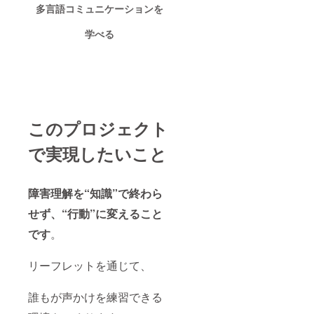
で、ぜ
多言語コミュニケーションを
ひ合わ
せてご
学べる
覧くだ
さい。
あなた
の応援
が、“や
さしい
声か
け”を社
このプロジェクト
会に広
げる力
になり
で実現したいこと
ます。
いただ
いたご
支援
障害理解を“知識”で終わら
は、
せず、“行動”に変えること
「やさ
しい声
です
。
かけ
リーフ
レッ
リーフレットを通じて、
ト」の
普及活
動およ
誰もが声かけを練習できる
び、視