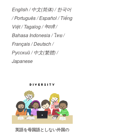
さしさ
の輪を
English / 中文(简体) / 한국어
ありが
とう ・
/ Português / Español / Tiếng
あなた
の一歩
Việt / Tagalog / नेपाली /
が誰か
を救う
Bahasa Indonesia / ไทย /
・その
声かけ
Français / Deutsch /
が希望
Русский / 中文(繁體) /
になる
・やさ
Japanese
しさは
ちゃん
と届い
ている
・あな
たの応
援が未
来を照
らす ・
みんな
違って
みんな
やさし
い 点字
は、6つ
英語を母国語としない外国の