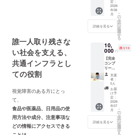
らが
ライン
欠かせ
定：
見えないの
のきっ
希望さ
いて
な、ア
30分）
2026
ない
かけに
れるお
は、プ
だから必要
年06
ルファ
高齢者
ツール
もな
名前を
ロジェ
こ
月
ないという
ベッ
や視覚
です
の
り、 や
ご記入
クト終
リ
ト、数
障がい
が、 視
タ
さしさ
風潮があり
くださ
了後に
ー
字、音
のある
覚障が
ン
や多様
詳細を見る
い。
お送り
を
ました。
符など
方への
いのあ
選
性への
掲載の
する
択
も表現
指導経
る方や
す
意識を
必要が
メール
る
誰一人取り残さな
でき
験を持
高齢の
自然に
無い方
それが今、
をご確
10,
る、世
つスマ
方に
伝える
は「無
認くだ
時代ととも
残り10
界共通
ホ講師
000
とって
い社会を支える、
ことが
し」と
円
さい。
の言語
が、 あ
は操作
にその意識
できま
ご記入
【完全
でもあ
なたの
のハー
す。 ※
下さ
共通インフラとし
が変わりつ
コンプ
りま
お悩み
ドルが
シール
い。
リー
つありま
す。 ぜ
に合わ
高く、
の色を
※ロゴや
ての役割
ト！点
ひこの
せてマ
一般的
お選び
す。
バナー
支援
字メッ
機会
ンツー
なレッ
いただ
者：
などの
セージ
に、“解
マンで
スンで
0人
けま
画像の
10枚
読する
サポー
SDGsという
はつい
す。 ※
お届
受け渡
視覚障害のある方にとっ
セッ
楽し
トいた
ていく
け予
お名前
しにつ
世界的目標
ト】
さ”と、
しま
定：
のが難
はひら
て、
いて
の達成や、
（点字
2026
点字の
す。
しい場
がなま
は、プ
年07
で前向
世界観
「操作
合も少
食品や医薬品、日用品の使
ダイバーシ
たはア
ロジェ
こ
月
きにな
を体感
が不
の
なくあ
ルファ
クト終
リ
ティの動き
れる
用方法や成分、注意事項な
してみ
安」
タ
りませ
ベット
了後に
ー
メッ
が活発にな
てくだ
「うま
ン
ん。 本
詳細を見る
でご指
お送り
を
どの情報にアクセスできる
セージ
さい。
く使い
選
プラン
定くだ
り、
する
択
カード
※ランダ
こなせ
す
では、
さい。
メール
る
ことは、
日本でも改