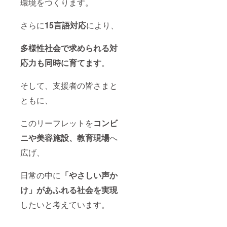
覚障害
環境をつくります。
者支援
活動に
さらに
15言語対応
により、
活用さ
せてい
ただき
多
様性社会で求められる対
ます。
よろし
応力も同時に育てます
。
くお願
いいた
しま
そして、支援者の皆さまと
す。 ※
画像は
ともに、
イメー
ジで
このリーフレットを
コンビ
す。
ニや美容施設、教育現場
へ
広げ、
日常の中に
「やさしい声か
け」があふれる社会を実現
したいと考えています。