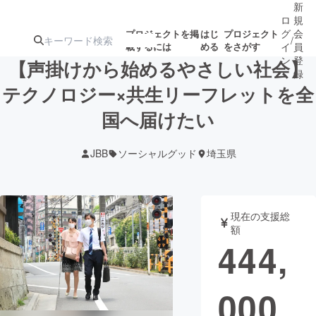
新
ロ
規
グ
会
プロジェクトを掲
はじ
プロジェクト
/
載するには
める
をさがす
イ
員
ン
登
【声掛けから始めるやさしい社会】
録
テクノロジー×共生リーフレットを全
国へ届けたい
人気のプロ
注目のリ
注目の新着プロ
募集終了が近いプ
もうすぐ公開
ジェクト
ターン
ジェクト
ロジェクト
されます
JBB
ソーシャルグッド
埼玉県
アート・写真
音楽
現在の支援総
テクノロジー・ガジェット
ゲーム・サ
額
444,
映像・映画
書籍・雑誌
000
ビジネス・起業
チャレンジ