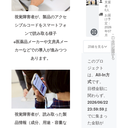
視覚障
さい。
す。★
届けし
支援
行うこと
だける
験セッ
害ス
あなた
事前ヒ
ます。
者：
ほか、
ト（200
タッフ
で、「いつ
の応援
アリン
0人
あなた
希望者
枚＋講
が心を
が、“や
グをも
の支援
お届
見えなく
視覚障害者が、製品のアクセ
には、
演＋当
込めて
さしい
とに、
け予
が、 誰
なっても怖
JBB代
事者ゲ
制作し
定：
声か
当日は
かの
シブルコードをスマートフォ
表 佐藤
スト）
2026
た、“前
け”を社
スムー
くない世
「でき
年07
優子に
やさし
向きに
会に広
ズにご
ンで読み取る様子
た！」
こ
界」を作る
月
よる講
い声掛
なれる
の
げる力
相談い
につな
リ
演を実
けリー
※医薬品メーカーや文房具メー
ことをゴー
10種類
タ
になり
ただけ
がる応
ー
施いた
フレッ
の点字
ン
ます。
ます。
詳細を見る
援プラ
ルにしてい
を
カーなどでの導入が進みつつ
しま
ト（作
メッ
選
いただ
初めて
ンで
択
ます。
す。 講
品Aまた
セージ
す
いたご
の方で
す。
る
あります。
演で
はB）を
カー
支援
も安心
このプロ
は、障
200枚お
ド”を、
は、
してご
障がいを持
ジェクト
害者へ
届けし
フルコ
「やさ
参加い
たれた方々
の「合
ます。
ンプ
しい声
ただけ
は、
All-In方
理的配
学校や
リート
かけ
る内容
が、どんど
式
です。
慮」や
施設で
でお届
リーフ
です。
ん外に出て
SDGs、
の配
けしま
レッ
※Zoom
目標金額に
相互理
布・教
活躍できる
す。 さ
ト」の
を使用
関わらず、
解の大
材とし
らに、
普及活
したオ
時代。
切さに
てご活
10枚の
動およ
ンライ
2026/06/22
つい
用いた
うち1枚
び、視
ン相談
23:59:59
ま
て、実
だける
に
急速に進む
覚障害
（30
視覚障害者が、読み取った製
体験を
ほか、
は、“激
者支援
分）
でに集まっ
共生社会の
交えて
JBB代
レア・
活動に
※Zoom
品情報（成分、用途・容量な
た金額が
なかで、
お伝え
表 佐藤
点字で
活用さ
の基本
しま
優子に