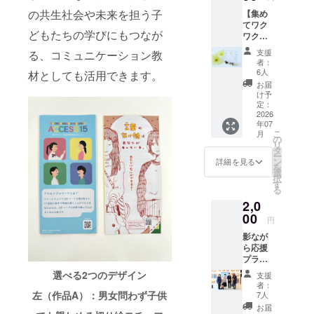
犬のデ
れる。
それは「見
の共生社会や未来を担う子
【集め
ザイ
えない人が
てワク
ン。イ
どもたちの学びにもつなが
ワク！
ラスト
ネイルをす
解読ド
だけで
支援
るの？」
る、コミュニケーション教
キドキ
なく文
者：
プラ
字情報
6人
材としても活用できます。
ン】
にも 手
ネイルは見
お届
（点字
描き表
け予
て楽しむも
で前向
現を積
定：
きにな
2026
のなので、
極的に
年07
れる
取り入
本人たちが
こ
月
メッ
れてい
の
リ
見て楽しむ
セージ
ます。
タ
ー
カード
漫画風
ン
ことは難し
詳細を見る
を
画像＋
のイラ
選
い。
択
解読用
ストで
す
る
点字表
複雑な
2,0
画像付
内容を
そこで大き
き） 晴
00
分かり
円
な疑問が生
眼者の
やすく
影なが
方にお
まれまし
し、
ら応援
すすめ
キャ ラ
た。
プラン
です！
クター
(お礼の
“目で見
同士の
選べる2つのデザイン
支援
メッ
て楽し
チャッ
美容の本当
者：
セージ
める点
左（作品A）：男女問わず子供
ト画面
7人
の価値とは
付き)
字体
のよう
お届