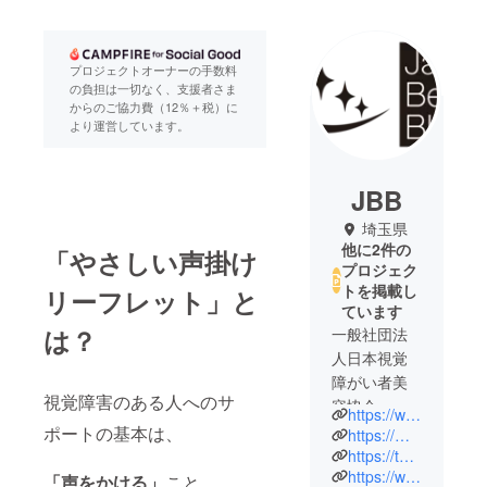
プロジェクトオーナーの手数料
の負担は一切なく、支援者さま
からのご協力費（12％＋税）に
より運営しています。
JBB
埼玉県
他に2件の
「やさしい声掛け
プロジェク
トを掲載し
リーフレット」と
ています
は？
一般社団法
人日本視覚
障がい者美
視覚障害のある人へのサ
容協会
https://www.japan-beauty-blind.com/
（JBB）の代
ポートの基本は、
https://m.facebook.com/japanbeautyblind/
表をしてお
https://twitter.com/@beautyblind1107
https://www.instagram.com/japanbeautyblind
ります佐藤
「声をかける」
こと。