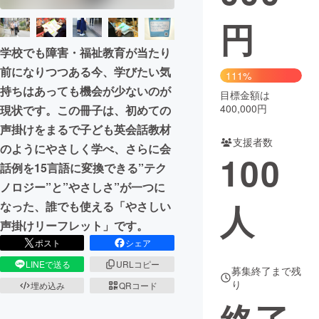
円
まちづくり・地域活性化
学校でも障害・福祉教育が当たり
前になりつつある今、学びたい気
CAMPFIRE for Social Good
CAMPFIRE Creation
111%
持ちはあっても機会が少ないのが
CAMPFIREふるさと納税
machi-ya
コミュニティ
目標金額は
400,000円
現状です。この冊子は、初めての
声掛けをまるで子ども英会話教材
支援者数
のようにやさしく学べ、さらに会
100
話例を15言語に変換できる”テク
ノロジー”と”やさしさ”が一つに
人
なった、誰でも使える「やさしい
声掛けリーフレット」です。
ポスト
シェア
LINEで送る
URLコピー
募集終了まで残
り
埋め込み
QRコード