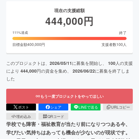
現在の支援総額
444,000
円
終了
111
%達成
目標金額
400,000
円
支援者数
100
人
このプロジェクトは、
2026/05/11
に募集を開始し、
100
人の支援
により
444,000
円の資金を集め、
2026/06/22
に募集を終了しま
した
もう一度プロジェクトをやってほしい
ポスト
シェア
LINEで送る
URLコピー
埋め込み
QRコード
学校でも障害・福祉教育が当たり前になりつつある今、
学びたい気持ちはあっても機会が少ないのが現状です。