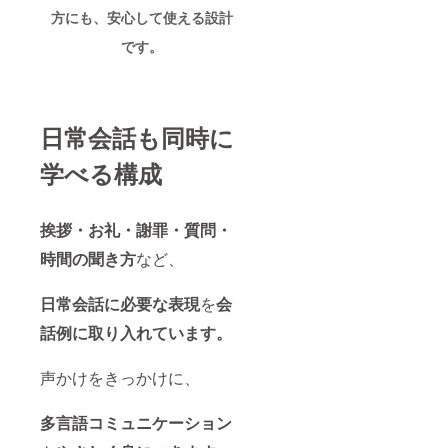
の点だ
方にも、安心して使える設計
けで文
字や記
です。
号を表
現す
る、と
てもク
リエイ
ティブ
日常会話も同時に
な仕組
みで
学べる構成
す。 ひ
らが
な、ア
ルファ
挨拶・お礼・謝罪・質問・
ベッ
時間の聞き方
など、
ト、数
字、音
符など
日常会話に必要な表現
を
会
も表現
でき
話例に取り入れています。
る、世
界共通
の言語
声かけをきっかけに、
でもあ
りま
す。 ぜ
多言語コミュニケーション
ひこの