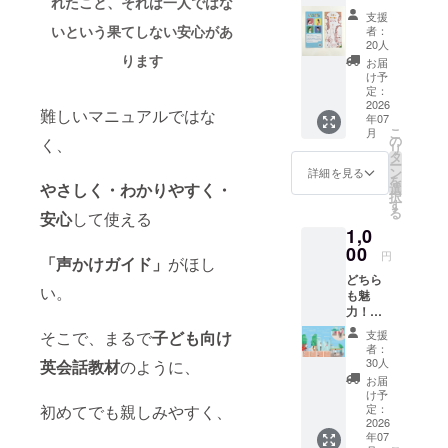
れたこと、それは一人ではな
なみといっ
（初め
支援
ての方
た美容を通
いという果てしない安心があ
者：
におす
20人
じて、視覚
すめ）
ります
お届
障がい者の
「やさ
け予
しい声
定：
社会参画を
掛け
2026
難しいマニュアルではな
応援する活
年07
リーフ
こ
月
動をしてお
レッ
の
く、
リ
ト」 5
タ
ります。
ー
枚（作
ン
詳細を見る
を
品はお
やさしく・わかりやすく・
選
択
まか
私自身はネ
す
る
安心
して使える
せ）
イリスト
1,0
で、視覚障
00
円
「声かけガイド」
がほし
がい者専門
どちら
のネイリス
い。
も魅
力！選
トをやって
べる応
います。
支援
そこで、まるで
子ども向け
援プラ
者：
目が見えな
ン やさ
30人
英会話教材
のように、
しい声
い人は爪を
お届
掛け
け予
どうやって
リーフ
定：
初めてでも親しみやすく、
切るのだろ
レット
2026
年07
（作品
う、生まれ