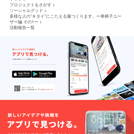
インポ
カーフ
きる限
になり
プロジェクトをさがす
>
イン
ドレー
り実物
ます。
ソーシャルグッド
>
ト そ
プを取
の色に
・この
の
多様な人の”キタイ”にこたえる服つくります。ー車椅子ユー
り入
近づけ
デニム
1 “長
れ、襟
ザー編 その1ー
>
るよう
パンツ
時間、
もとの
加工し
は、㈱
活動報告一覧
座った
ループ
ており
アダス
状態の
にス
ます
トリア
肌の痛
カーフ
が、お
のブラ
みや腫
を通
使いの
ンド品
れを軽
し、結
モニ
ではあ
減” 既製
び目を
ター設
りませ
服に含
作らず
定、お
ん。
まれ
スカー
部屋の
る“ゆと
フが固
照明等
り”は、
定でき
により
動きの
ます。
実際の
少ない
さら
商品と
車椅子
に、
色味が
ユー
シャツ
異なる
ザーに
の外側
場合が
とって
にも
ござい
は“シワ
ループ
ます。
や厚み”
がある
・デニ
とな
ので ス
ムパン
り、肌
カーフ
ツは、
の痛み
を出し
ご覧い
や腫れ
てアレ
ただい