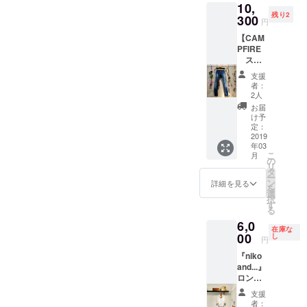
10,
料込み)
に実現
残り2
活動は、こちらをクリッ
サイ
300
できる
円
ズ：Sま
チャン
ク！
【CAM
たはM
ス！ ＊
PFIRE
からお
筆談以
スペ
選びい
外(手
シャ
ただけ
話・指
支援
ル】 X
ます。
談な
者：
Denim
＊サイ
ど）対
2人
Pants（
ズが不
応がで
お届
クロ
安な方
きない
け予
ス・デ
は、
定：
ので、
ニムパ
2019
メッ
必要な
年03
ン
セージ
場合
こ
月
ツ）・
にてお
の
は、通
リ
サイド
問い合
タ
訳さん
ー
スト
わせく
ン
の同行
詳細を見る
を
レッチ
ださ
選
をお願
択
レース
い。 車
す
いしま
る
仕上げ
椅子
す。 ＊
6,0
車椅子
ユー
交通費/
在庫な
ユー
00
ザー
し
宿泊費
円
ザー
の“着た
等はご
『niko
の“着た
い”にこ
自身で
and...』
い”にこ
たえる
のご負
ロング
たえる
デニム
担とな
セラー
デニム
パンツ
りま
支援
のレ
パンツ
です！
す。ご
者：