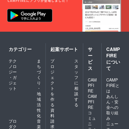
の原因
ンジも
ている
になっ
でき
デザイ
てしま
ちゃい
ン、ま
うんで
ます！
たは近
す。 そ
リデザ
似のデ
こで、
インポ
ザイン
後ろ身
イン
になり
頃の“ゆ
ト・そ
ます。
とり”を
の
・この
ウェス
2 “袖
デニム
ト部分
口が汚
パンツ
カテゴリー
起案サポート
サ
CAMP
で大幅
れやす
は、㈱
ー
FIRE
カッ
く白
アダス
テク
ま
プ
ス
ト。さ
ビ
につい
シャツ
トリア
らに後
が着ら
ノロ
ち
ロ
タ
のブラ
ス
て
ろポ
れな
ンド品
ジー
づ
ジ
ッ
ケット
い！” 袖
ではあ
・ガ
く
ェ
フ
の内側
CAM
CAMP
丈を7分
りませ
ジェ
り
ク
に
の布も
丈に
ん。
PFI
FIREと
ット
・
ト
相
取り、
カット
RE
は
圧迫感
地
を
談
してカ
CAM
あんし
を軽減
フスを
域
作
す
PFI
ん・安
しまし
取り付
活
る
る
た。 リ
RE
全への
けまし
性
資
デザイ
た。カ
コ
取り組
化
料
ンポイ
フス裏
ミュ
み
ント
プロ
音
請
は、ス
ニ
ニュー
その2
カーフ
ダク
楽
求