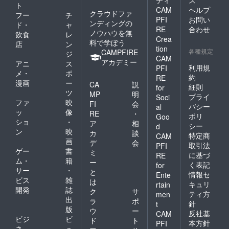
ティ
ス
“気にな
と同じ
ト
CAM
ヘルプ
る足元
プリン
クラウドファ
フー
チ
への視
ト生地
PFI
お問い
ンディングの
ド・
ャ
線を活
にし、
RE
合わせ
ノウハウを無
飲食
レ
かす ”
折り返
Crea
料で学ぼう
車椅子
して、
店
ン
tion
ユー
各種規定
チラっ
CAMPFIRE
ジ
CAM
ザー
とみえ
アカデミー
アニ
ス
は、
利用規
PFI
るお
メ・
ポ
フット
しゃれ
約
RE
漫画
ー
サポー
CA
説
を楽し
細則
for
トに足
ツ
め、汚
MP
明
プライ
Soci
を置く
れも気
ファ
映
FI
会
バシー
al
ため、
になら
ッ
像
RE
・
ポリ
目につ
Goo
なくな
ショ
・
ア
相
きやす
ります
シー
d
ン
映
い位置
カ
談
よ。 そ
特定商
CAM
に足元
画
して、
デ
会
取引法
PFI
があり
スナッ
ゲー
書
ミ
に基づ
RE
ます。
プボタ
ム・
籍
ー
く表記
for
それを
ンは、
サー
・
と
活かし
情報セ
脱ぎ着
Ente
ビス
雑
は
たリデ
しやす
キュリ
rtain
開発
誌
ザイン
くなる
ク
サ
ティ方
men
です。
優れも
出
ラ
ポ
針
t
裾の裏
ので
版
ウ
ー
反社基
CAM
側にあ
す！ リ
ビジ
ビ
ド
ト
しらっ
本方針
PFI
デザイ
ネ
ュ