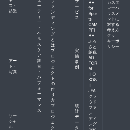
フ
サ
たレー
ンポイ
カスタ
RE
ス・
ー
スは
ァ
ー
ント・
マーハ
for
メンズ
起業
テ
その
ン
ビ
ラスメ
Spor
ライク
3 “生
ィ
デ
ス
ントに
ts
なチノ
地のシ
ー
ィ
対する
パンを
CAM
ワ、重
・
ン
ソフト
なりで
考え方
PFI
ヘ
な優し
グ
肌が荒
クッ
RE
い雰囲
ル
れる！”
と
キーポ
ふる
気に。
椅子に
ス
は
リシー
さと
さら
座って
ケ
プ
実
納税
に、フ
いると
ア
ロ
施
ロント
無意識
AD
アー
舞
ジ
事
ボタン
のうち
FOR
ト・
台
を ス
に身体
ェ
例
ALL
ナップ
を動か
写真
・
ク
HIO
テープ
してい
パ
ト
KOS
に変更
るので
フ
の
し、見
HI
すが、
ォ
作
た目
それが
JFA
ー
は、オ
り
出来な
クラ
リジナ
マ
い場
方
ウド
ルデザ
合、
ン
プ
統
ファ
インの
シャツ
ス
ロ
計
まま、
ン
をウェ
ソー
ジ
デ
着脱も
ストイ
ディ
シャ
楽チン
ェ
ー
ンした
ング
になり
ル
時のシ
ク
タ
mac