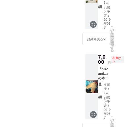
ギュ
です！
後ろパ
3人
了承く
ラー
(消費
ンツを
ださ
お届
シャツ
税・送
伸縮性
け予
い。
をリデ
料込み)
定：
のある
ザイ
2019
サイ
素材に
年03
ン デ
ズ：Sま
替え、
こ
月
コルテ
たはM
の
深い股
リ
の視線
からお
タ
上に
ー
もへっ
選びい
ン
し、長
詳細を見る
を
ちゃ
ただけ
選
時間の
択
ら。”N
ます。
す
座った
る
O
＊サイ
姿勢で
7,0
worries
ズが不
も安心
在庫な
デコル
00
安な方
し
なんで
円
テシャ
は、
すよ。
『niko
ツ”
メッ
そし
and...』
(消費
セージ
て、
の本格
税・送
にてお
ウェス
ミリタ
料込み)
問い合
トが下
支援
リー
サイ
わせく
がりに
者：
WORK
ズ：
ださ
1人
くくな
からデ
M ※サ
い。 後
る工夫
お届
ザイン
イズが
ろパン
け予
も！ 後
を用い
不安な
定：
ツを伸
ろパン
た少し
2019
方は、
縮性の
ツのポ
年03
太く
メッ
ある素
ケット
こ
月
ゆった
セージ
の
材に替
は、"前
リ
り目な
にてお
タ
え、深
"に移動
ー