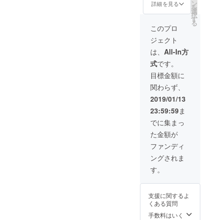
チノパ
問い合
ン
い股上
詳細を見る
し、
を
ンをリ
わせく
選
にし、
座った
択
デザイ
ださ
す
長時間
状態で
る
ン ”み
い。 衿
の座っ
このプロ
スマホ
んな
にワイ
た姿勢
が入る
ジェクト
Happy
ヤーを
でも安
ように
デザイ
入れ、
心なん
は、
All-In方
リデザ
ンパン
衿型の
です
インし
式
です。
ツ”
着くづ
よ。そ
ていま
(消費
しが楽
して、
目標金額に
す。 機
税・送
しめる
ウェス
能的な
関わらず、
料込み)
デザイ
トが下
だけで
サイ
ンと、
がりに
2019/01/13
なく、
ズ：
衿と前
くくな
おしゃ
23:59:59
ま
M
立ての
る工夫
れなデ
＊サイ
開きを
も！ 後
でに集まっ
ニムパ
ズが不
作り衿
ろパン
ンツに
た金額が
安な方
元にポ
ツのポ
なりま
は、
イント
ケット
ファンディ
した。
メッ
が施さ
は、"前
attentio
ングされま
セージ
れ、イ
"に移動
n! ・写
にてお
ンに着
し、
す。
真はで
問い合
やすい
座った
きる限
わせく
適度な
状態で
り実物
ださ
サイズ
スマホ
の色に
支援に関するよ
い。
感とア
が入る
近づけ
くある質問
オーソ
ウトに
ように
るよう
ドック
着ても
手数料はいく
リデザ
加工し