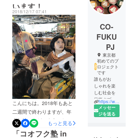
います！
2018/12/17 07:41
CO-
FUKU
PJ
東京都
初めてのプ
ロジェクト
です
誰もがお
しゃれを楽
しむ社会を
目指すプロ
https://www.facebook.com/cofukupj/
こんにちは。2018年もあと
ボノメン
メッセー
二週間で終わりますが、年
バーが集っ
ジを送る
て活動して
末年始は、どのようにお過
もっと見る
ごしでしょうか？CO-FUKU
「コオフク塾 in
では、「コオフク塾 in シブ