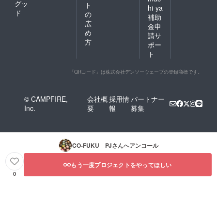
まし
ワ、生
グッ
ト
hi-ya
た。 介
地の重
ド
の
補助
助者に
なり
広
もやさ
で、肌
金申
め
しいリ
が赤く
請サ
デザイ
荒れて
方
ポー
ンで
しまう
ト
す。
んで
す。 メ
ンズラ
「QRコード」は株式会社デンソーウェーブの登録商標です。
イクな
ビッグ
サイズ
© CAMPFIRE,
会社概
採用情
パートナー
のデザ
Inc.
要
報
募集
インは
そのま
まに、
後ろ身
頃だ
CO-FUKU PJ
さんへアンコール
け、
ぐっと
もう一度プロジェクトをやってほしい
小さく
しまし
0
た。
すっき
りと
ウェス
トイン