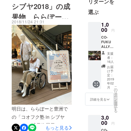
リターンを
シブヤ2018」の成
ヤ2018」の報告書がまとま
選ぶ
果物、ららぽーと
り、来年の活動の準備をし
2018/11/24 21:31
ています。今日は、そのう
1,0
豊洲でご覧いただ
00
円
ちのひとつ、「"キタイ"にこ
けます！
CO-
たえる試着会」のご案内で
FUKU
ALLY10
す。1月27日に行われる
00 ー
支援
CO-
NPO法人ユメソダテ主催
者：
FUKU
16人
「第2回 ユメへの作戦会
を応援
お届
してく
け予
議」でコオフク塾で制作し
ださる
定：
方－ お
2019
たリデザイン服の試着会を
年02
礼状をE
こ
月
メール
行うことになりました。車
の
リ
でお届
タ
ー
椅子ユーザーも、もちろ
けしま
ン
詳細を見る
を
す。 ・
選
ん、試着できます！、そし
択
こんな
明日は、ららぽーと豊洲で
す
る
人にお
て、試着いただいた方の
の「コオフク塾 in シブヤ
3,0
すすめ
リデ
ファッションショーも予定
00
円
2018」の成果物展示の“とり
ザイン
もっと見る
しています！リターンにご
CO-
服を買