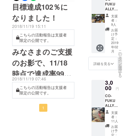
あえず“最終日です。ぜひ、
FUKU
目標達成102％に
うほど
用意したデニムパンツの在
ALLY30
ではな
ららぽーと豊洲にお越しく
00 ー
いけ
なりました！
庫もまだまだありますの
支援
ださい！こちらのページで
CO-
ど、こ
者：
FUKU
のプロ
で、「どうしようかなぁ」
9人
2018/11/19 15:11
紹介しているリデザイン服
を応援
ジェク
お届
と迷っている方、ぜひ、
してく
トを応
け予
こちらの活動報告は支援者
に、加え、リデザイン・デ
ださる
援した
定：
限定の公開です。
「"キタイ"にこたえる試着
方ー お
2019
い。
ニムパンツを展示していま
年02
礼状と
みなさまのご支援
会」にお越しいただき、実
こ
月
す。明日は、リデザイン前
「コオ
の
リ
フク塾
際の履き心地を体感してく
タ
のお影で、11/18
ー
のオリジナルのデニムパン
inシブ
ン
詳細を見る
を
ださい。後ろ側は、スェッ
ヤ
選
ツもご覧頂けます。“デニム
択
時点で達成率99％
2018」
す
トやジャージ素材にしてい
る
報告書
パンツ“のご支援に迷ってい
2018/11/19 07:46
3,0
のダイ
になりました！
るので、とても履きやす
る方は、明日は、ららぽー
ジェス
00
こちらの活動報告は支援者
円
ト版をE
く、履かせやすいんです
限定の公開です。
と豊洲に！午後1時から5時
CO-
メール
FUKU
よ。車椅子ユーザーだけで
でお届
までCO-FUKUメンバーがお
ALLY
けしま
1
なく、座る体制が長い方に
CREATI
す。 ＊
待ちしております。
支援
VE ー
こんな
者：
もオススメです。その他、
CO-
人にお
11人
FUKU
すす
履くだけで「腰パン」にな
お届
企画会
め！ リ
け予
議参加
るチノパン、ラクに袖がま
デザイ
定：