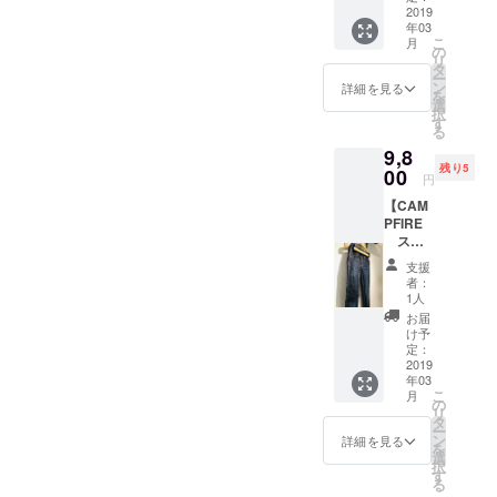
できま
2019
ン服を
くれるシャツ、など様々な
年03
す権
買うほ
こ
月
利ー 都
どでは
の
困りごとをリデザインした
リ
内(千代
ないけ
タ
ー
田区・
ど、こ
ン
詳細を見る
服をご用意します。また、
を
港区・
のプロ
選
択
渋谷区
当日は、ユメソダテさんの
ジェク
す
る
の何れ
トを応
メイン活動の傾聴の講座、
9,8
か)で行
援した
残り5
うCO-
00
い。
円
誰でもすぐにできる囲碁
FUKU
【CAM
の企画
「結い碁（ゆいご）講
PFIRE
会議(2‐
スペ
3時間程
座」、大人の塗り絵ワーク
シャ
度)に参
支援
ショップ、それに、福祉施
ル】
加いた
者：
X
だけま
1人
設や学校等で制作した様々
Denim
す。
お届
Pants（
(2019年
け予
な商品のマルシェを開催さ
クロ
3月～4
定：
ス・デ
2019
月を予
れます！みなさんのお越し
年03
ニムパ
定) あな
こ
月
をお待ちしています！
ンツ）
たがや
の
リ
スタン
りたい
タ
FACEBOOK「第二回ユメへ
ー
ダード
ことを
ン
詳細を見る
を
仕様
CO-
選
の作戦会議」はここをク
択
(消費
FUKU
す
る
税・送
と一緒
リック！CO-FUKUの日々の