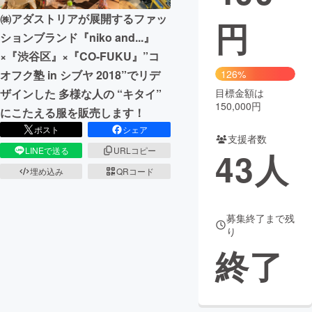
㈱アダストリアが展開するファッ
円
まちづくり・地域活性化
ションブランド『niko and...』
×『渋谷区』×『CO-FUKU』”コ
CAMPFIRE for Social Good
CAMPFIRE Creation
オフク塾 in シブヤ 2018”でリデ
126%
CAMPFIREふるさと納税
machi-ya
コミュニティ
ザインした 多様な人の “キタイ”
目標金額は
150,000円
にこたえる服を販売します！
ポスト
シェア
支援者数
LINEで送る
URLコピー
43
人
埋め込み
QRコード
募集終了まで残
り
終了