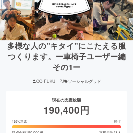
多様な人の”キタイ”にこたえる服
つくります。ー車椅子ユーザー編
その1ー
CO-FUKU PJ
ソーシャルグッド
現在の支援総額
190,400
円
終了
126
%達成
目標金額
150,000
円
支援者数
43
人