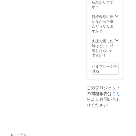
スなチ
着やす
らかかります
インし
ており
ノ素材
くサマ
か？
ていま
ます
でソフ
になる
す。 さ
が、お
トであ
niko
目標金額に届
らに、
使いの
りコシ
and…の
かなかった場
サイド
モニ
もあ
ロング
合どうなりま
につけ
ター設
る、毛
セラー
すか？
たスト
定、お
羽が少
のレ
レッチ
部屋の
なく微
ギュ
支援で困った
レース
照明等
光沢感
ラー
時はどこに相
は、伸
により
が特
シャツ
談したらいい
縮性が
実際の
徴。 本
をリデ
ですか？
あるか
商品と
格ミリ
ザイン
ら、脱
色味が
タリー
しまし
ぎ着し
異なる
ヘルプページを
WORK
た。 リ
やす
場合が
見る
からの
デザイ
く、機
ござい
デザイ
ンポイ
能的な
ます。
ンを用
ント・
だけで
・デニ
このプロジェクト
い、少
その
なく、
ムパン
の問題報告は
こち
し太く
1 “上
おしゃ
ツは、
ゆった
ら
よりお問い合わ
からの
れなデ
ご覧い
り目
胸元へ
ニムパ
せください
ただい
で、女
の視線
ンツに
ている
性に着
が気に
なりま
デザイ
やすい
なる！”
した。
ン、ま
サイズ
プリン
attentio
たは近
感に。
ト生地
n! ・写
似のデ
リデザ
でス
真はで
ザイン
トップ
>