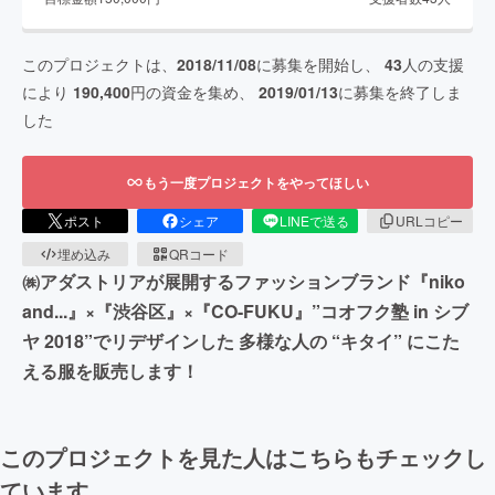
このプロジェクトは、
2018/11/08
に募集を開始し、
43
人の支援
により
190,400
円の資金を集め、
2019/01/13
に募集を終了しま
した
もう一度プロジェクトをやってほしい
ポスト
シェア
LINEで送る
URLコピー
埋め込み
QRコード
㈱アダストリアが展開するファッションブランド『niko
and...』×『渋谷区』×『CO-FUKU』”コオフク塾 in シブ
ヤ 2018”でリデザインした 多様な人の “キタイ” にこた
える服を販売します！
このプロジェクトを見た人はこちらもチェックし
ています