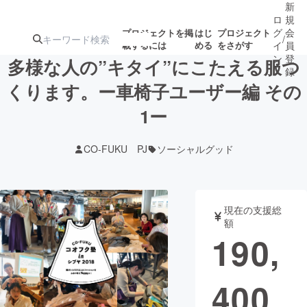
新
ロ
規
グ
会
プロジェクトを掲
はじ
プロジェクト
/
載するには
める
をさがす
イ
員
ン
登
多様な人の”キタイ”にこたえる服つ
録
くります。ー車椅子ユーザー編 その
1ー
人気のプロ
注目のリ
注目の新着プロ
募集終了が近いプ
もうすぐ公開
ジェクト
ターン
ジェクト
ロジェクト
されます
CO-FUKU PJ
ソーシャルグッド
アート・写真
音楽
現在の支援総
テクノロジー・ガジェット
ゲーム・サ
額
190,
映像・映画
書籍・雑誌
400
ビジネス・起業
チャレンジ