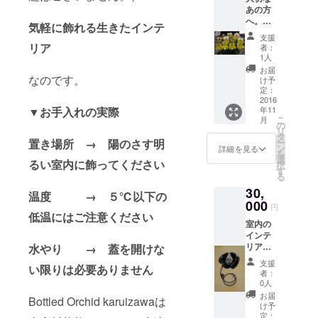
とに丁
う。 パ
が御座
あの方
してい
寧なお
フィオ
いまし
へ。当
ます。
手入れ
の花は
気軽に飾れる生きたインテ
たら、
園で育
パフィ
のガイ
一つ一
１セッ
支援
てたパ
オは高
リア
ドを毎
つ個性
者：
トずつ
フィオ
い人気
回お付
1人
があり
別のお
の寄せ
を誇り
けいた
一つと
お届
届け先
植え５
なのです。
ながら
しま
け予
して同
にお送
本立ち
も市場
定：
す。 ま
じもの
りする
３鉢
2016
流通が
た、お
はあり
ことも
▼お手入れの実際
年11
セット
少なく
届けし
ませ
承りま
こ
月
当園で
目にす
の
てお終
ん。そ
す。
リ
は貴婦
る機会
タ
いでは
れ故に
置き場所 → 陽のさす明
ー
人のス
は多く
ン
なく栽
詳細を見る
寄せ植
を
リッパ
ありま
選
培にご
えも一
るい室内に飾ってください
択
と称さ
せん。
す
苦労な
つ一つ
る
れ洋蘭
アート
さる場
全く異
30,
の中で
の香り
合、プ
温度 → ５℃以下の
なる外
人気の
000
たっぷ
ロが無
観とな
円
高いパ
低温にはご注意ください
りのパ
料で何
りま
室内の
フィオ
フィオ
回でも
す。 従
インテ
を育種
の寄せ
アドバ
いまし
リアと
水やり → 蓋を開けな
してい
植え
イスを
て、寄
なる蘭
ます。
は、胡
いたし
せ植え
支援
い限りは必要ありません
を毎月
パフィ
蝶蘭等
ます。
者：
はお届
１２回
オは高
とは一
0人
加え
け前
お届け
い人気
線を画
て、お
お届
に、
Bottled Orchid karuizawaは
プラン
を誇り
しゴー
け予
届けし
メール
お部屋
ながら
定：
ジャス