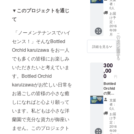
ルを随
す。 価
いたし
売
蝶蘭等
加え
はお届
者：
記した
時送信
格はパ
ます。
Bottled
とは一
て、お
0人
け前
お礼の
▼
このプロジェクトを通じ
いたし
フィオ
お客様
Orchid
線を画
届けし
に、
お届
メール
ます。
の花つ
にご説
Karuiza
しゴー
た蘭の
け予
て
メール
をお送
※画像は
き株の
明をし
waにご
ジャス
定：
状態が
で打ち
りいた
イメー
卸価格
直接販
興味を
2016
で、オ
悪く
合わせ
しま
ジで
を５倍
年09
売する
持って
リジナ
「ノーメンテナンスでハイ
なった
をしご
す。 価
す。
こ
で乗じ
月
だけで
くだ
リ
の
場合も
希望に
格はパ
発送時
リ
たのみ
センス！」そんなBottled
なく、
さった
テーィ
タ
無料で
あわせ
フィオ
点で、
ー
のお得
店舗の
方のお
ーあふ
ン
診断し
詳細を見る
て丁寧
の花つ
最も状
を
なもの
Orchid karuizawa をお一人
皆様に
店やイ
れるイ
選
立て直
に作成
き株の
態の良
択
です。
販売に
ベント
ンテリ
す
しをい
いたし
卸価格
でも多くの皆様にお楽しみ
いもの
る
鉢代や
必要な
等にご
アとな
たしま
ます。
を１０
をお送
送料な
300
知識を
都合に
ります
す。 リ
寄せ植
いただきたいと考えていま
倍で乗
りいた
ど余分
丁寧に
合わせ
,00
事で
ターン
えはパ
じたの
しま
な経費
お伝え
て直接
しょ
0
す。Bottled Orchid
内容
フィオ
みのお
円
す。 ※
は一切
いたし
出向
う。 パ
（10,00
の花期
得なも
毎回異
加算し
ます。
き、一
Bottled
karuizawaがお忙しい日常を
フィオ
0円以上
である
ので
なる蘭
ており
販売実
日販売
Orchid
の花は
のお得
11月よ
す。 鉢
と装飾
ませ
お過ごしの皆様の小さな癒
演には
のお手
の実演
一つ一
で
り3月ま
代や送
用イン
ん。 ５
下記が
伝いを
販売
つ個性
す。）
でのご
料など
支援
テリア
しになればと心より願って
本立ち
含まれ
いたし
ウィー
があり
蘭 室内
希望の
者：
余分な
小物を
のパ
ます。
ます。
クエン
一つと
で蘭の
0人
日時、
います。私どもは小さな洋
経費は
お届け
フィオ
（1万円
お客様
ドプラ
して同
装飾を
お届け
お届
一切加
いたし
の寄せ
のお得
にご説
ン
じもの
助ける
け予
蘭園で充分な資力が御座い
先にお
算して
ます。
植えは
です）
明をし
Bottled
はあり
定：
インテ
送りい
おりま
市場流
Bottled
直接販
Orchid
2016
ません。このプロジェクト
ませ
リア小
たしま
せん。
通がほ
年09
Orchid
売する
Karuiza
ん。そ
物 お届
す。 リ
１０本