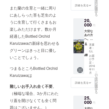
素敵な
る機会
タ
Orchid
最も状
ー
す。
蘭を隔
は多く
ン
のシー
詳細を見る
態の良
を
また蘭の生育と一緒に周り
月でお
ありま
選
ル 加え
いもの
択
届けい
せん。
す
て、ご
をお送
にあしらった苔も芝生のよ
る
たしま
アート
迷惑に
りいた
20,
す。 あ
の香り
ならな
しま
うに生育して行くさまもお
りきた
000
たっぷ
い範囲
す。
円
りなも
りのパ
楽しみただけます。数か月
で事業
大切な
のでな
フィオ
の進捗
あの方
く、小
経過したBottled Orchid
の寄せ
を記し
へ。当
型で可
植え
たお礼
Karuizawaの新緑を思わせる
園で育
愛らし
は、胡
のメー
支援
てたパ
い、季
蝶蘭等
ルをお
者：
グリーンはきっと目に優し
フィオ
節を彩
とは一
0人
送りい
の寄せ
る蘭を
線を画
たしま
お届
いことでしょう。
植え10
お部屋
しゴー
け予
す。 ※
本立
で飾り
定：
ジャス
画像は
ち。 当
2016
やすい
で、オ
イメー
つまるところBottled Orchid
年11
園では
インテ
リジナ
ジで
こ
月
貴婦人
リア小
の
Karuizawaは
リ
す。発
リ
のス
物と
タ
テーィ
送時点
ー
リッパ
セット
ン
ーあふ
詳細を見る
で最も
を
と称さ
難しいお手入れ全く不要
。
にして
選
れるイ
状態の
択
れ洋蘭
お届け
す
ンテリ
良いも
る
（極端な場合、3か月にわた
の中で
いたし
アとな
のをお
25,
人気の
ます。
ります
送りし
り蓋を開けなくても全く問
高いパ
000
お届け
事で
ます。
円
フィオ
するご
しょ
※ご希望
題はございません。）
大切な
を育種