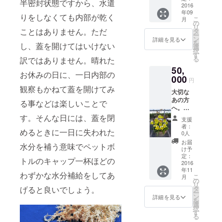
た蘭の
半密封状態ですから、水遣
でご希
のイン
2016
も市場
で、オ
状態が
望を伺
年09
テリア
流通が
リジナ
りをしなくても内部が乾く
悪く
い丁寧
こ
月
になる
少なく
の
リ
なった
に作成
リ
素敵な
ことはありません。ただ
目にす
タ
テーィ
場合も
いたし
ー
蘭を毎
る機会
ン
ーあふ
詳細を見る
無料で
ます。
を
し、蓋を開けてはいけない
月でお
は多く
選
れるイ
診断し
寄せ植
択
届けい
ありま
す
ンテリ
立て直
えはパ
る
訳ではありません。晴れた
たしま
せん。
アとな
しをい
フィオ
50,
す。 あ
アート
ります
たしま
の花期
お休みの日に、一日内部の
りきた
000
の香り
事で
す。 リ
円
である
りなも
たっぷ
しょ
観察もかねて蓋を開けてみ
ターン
11月よ
大切な
のでな
りのパ
う。 寄
内容(５
り3月ま
あの方
く、小
フィオ
る事などは楽しいことで
せ植え
０００
でのご
へ。当
型で可
の寄せ
はパ
円以上
希望の
園で育
す。そんな日には、蓋を閉
愛らし
植え
フィオ
のお得
支援
日時、
てたパ
い、季
は、胡
の花期
者：
で
お届け
めるときに一日に失われた
フィオ
節を彩
蝶蘭等
0人
である
す。）
先にお
の寄せ
る蘭を
とは一
11月よ
お届
蘭 室内
送りい
水分を補う意味でペットボ
植え１
お部屋
線を画
け予
り3月ま
で蘭の
たしま
０本立
で飾り
定：
しゴー
でのご
装飾を
トルのキャップ一杯ほどの
す。 リ
ち ３鉢
2016
やすい
ジャス
希望の
助ける
ターン
年11
セット
インテ
で、オ
わずかな水分補給をしてあ
日時、
インテ
内容 パ
こ
月
当園で
リア小
の
リジナ
お届け
リア小
フィオ
リ
は貴婦
物と
げると良いでしょう。
タ
リ
先にお
物 お届
寄せ植
ー
人のス
セット
ン
テーィ
詳細を見る
送りい
けした
え５本
を
リッパ
にして
選
ーあふ
たしま
蘭の丁
立ちを1
択
と称さ
お届け
す
れるイ
す。 リ
寧なお
鉢１１
る
れ洋蘭
いたし
ンテリ
ターン