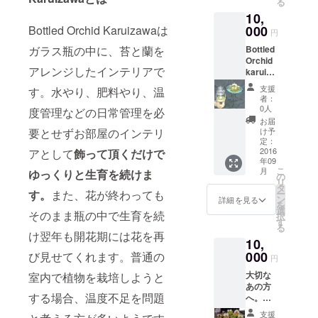
る
リア
法のガ
ジで
しま
10,
Bottled
イド
す。 発
す。 も
Orchid
Bottled Orchid Karuizawaは
000
Bottled
送時点
し、お
円
Karuiza
Orchid
でお花
預かり
ガラス瓶の中に、苔と蘭を
Bottled
waと室
のシー
の咲い
した蘭
Orchid
内の可
ル 加え
ている
や観葉
アレンジしたインテリアで
karuiza
愛い癒
て、ご
最も状
植物が
waと洋
しとな
迷惑に
態の良
診断の
支援
す。水やり、肥料やり、温
ランイ
る洋蘭
ならな
いもの
者：
結果、
ンテリ
をセッ
い範囲
0人
をお送
度管理などの日常管理を必
手の施
ア
トでお
で事業
りいた
お届
しよう
２セッ
届けい
要とせずお部屋のインテリ
の進捗
け予
しま
がない
ト
たしま
定：
を記し
す。
状態の
ノーメ
2016
アとして
飾って頂くだけで
す。 リ
たお礼
場合
年09
ンテナ
ターン
のメー
は、丁
こ
月
ゆっくりと生育を続けま
ンスで
内容
の
ルをお
寧なご
リ
ハンセ
（２０
タ
送りい
説明の
す。
また、花が終わっても
ー
ンスな
００円
ン
たしま
詳細を見る
上、代
を
新しい
のお得
選
す。 ※
そのまま瓶の中で生育を続
替品の
択
癒しの
になり
す
ご希望
季節の
る
インテ
ま
が御座
け翌年も開花期には花を再
蘭花を
10,
リア
す。）
いまし
お送り
Bottled
000
び見せてくれます。普通の
Bottled
たら１
円
いたし
Orchid
Orchid
本ずつ
ます。
大切な
室内で植物を栽培しようと
Karuiza
１本 洋
別のお
無料メ
あの方
waと室
ランイ
届け先
ンテナ
する場合、温度不足を問題
へ。当
内の可
ンテリ
にお送
ンスの
園で育
愛い癒
ア１組
りする
支援
付帯