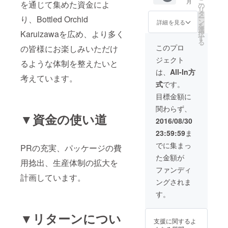
こ
とんど
月
を通じて集めた資金によ
２０本
だけで
waにご
れ故に
の
けした
ターン
立ちの
リ
ござい
箱・袋
なく、
興味を
寄せ植
タ
蘭の丁
内容
パフィ
ー
り、Bottled Orchid
ませ
等 お手
店舗の
持って
えも一
ン
寧なお
詳細を見る
（更に
オの寄
を
ん。 非
入れの
皆様に
くだ
つ一つ
選
手入れ
５００
せ植え
Karuizawaを広め、より多く
択
常に豪
ガイド
販売に
さった
全く異
す
方法の
０円お
は市場
る
華で、
販売用
必要な
方のお
なる外
ガイド
このプロ
の皆様にお楽しみいただけ
得で
流通が
強い存
のPOP
知識を
店やイ
観とな
を毎回
す） パ
全くご
在感の
ジェクト
等 ５０
丁寧に
ベント
りま
るような体制を整えたいと
お届け
フィオ
ざいま
ある印
０㎞圏
お伝え
等にご
す。 従
いたし
は、
All-In方
寄せ植
せん。
象的な
考えています。
内は交
いたし
都合に
いまし
ます。
え５本
非常に
プレゼ
式
です。
通費等
ます。
合わせ
て、寄
それら
立ちを
豪華
ントと
は当園
販売実
て直接
せ植え
に加え
目標金額に
３鉢１
で、強
なりま
にて負
演には
出向
はお届
て 初回
１月よ
い存在
す事で
関わらず、
担（遠
下記が
き、週
け前
お届け
り３月
感のあ
▼資金の使い道
しょ
方の場
含まれ
末2日間
に、
時に
2016/08/30
までの
る印象
う。 ※
合はご
ます。
（ご希
メール
Bottled
ご希望
的なプ
恐縮な
23:59:59
ま
相談に
（2万円
望とあ
で打ち
Orchid
の日
レゼン
がら現
乗って
以上の
らば週
合わせ
１本と
でに集まっ
時、お
トとな
PRの充実、パッケージの費
在はパ
くださ
お得で
末に限
をしご
シール
届け先
ります
フィオ
た金額が
い）
す）
りませ
希望に
をプレ
用捻出、生産体制の拡大を
にお届
事で
の花期
※Bottle
Bottled
ん）に
あわせ
ゼント
ファンディ
け（ご
しょ
でなく
d
Orchid
渡り販
て丁寧
計画しています。
いたし
希望が
う。 ※
現物の
ングされま
Orchid
４０本
売のお
に作成
ます。
あれば3
恐縮な
サンプ
は一度
箱・袋
手伝い
いたし
また、
す。
鉢を別
がら現
ルをお
に納品
等 お手
をいた
ます。
１１月
のお届
在はパ
見せで
する必
入れの
しま
寄せ植
から３
け先に
フィオ
きませ
▼リターンについ
要はご
ガイド
す。お
えはパ
月の間
発送も
の花期
支援に関するよ
ん。画
ざいま
販売用
客様に
フィオ
で１
いたし
でなく