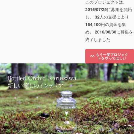
このプロジェクトは、
2016/07/29
に募集を開始
し、
32
人の支援により
164,100
円の資金を集
め、
2016/08/30
に募集を
終了しました
もう一度プロジェク
トをやってほしい