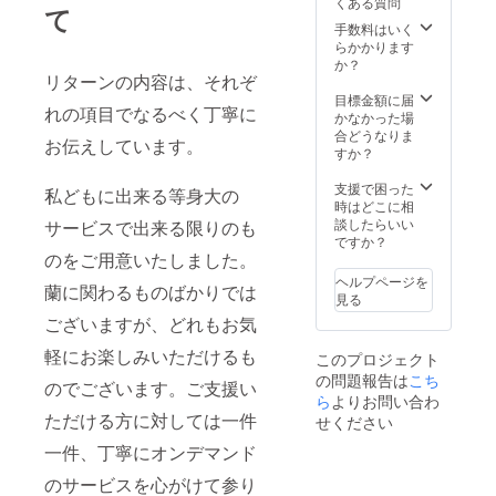
くある質問
像はこ
せん。
のPOP
ご説明
て
の花期
回、パ
ま
現物の
の寄せ
ご希望
等 ５０
をし直
である
手数料はいく
フィオ
す。）
サンプ
植えを
が御座
０㎞圏
接販売
11月よ
らかかります
の寄せ
丁寧な
ルをお
ご理解
いまし
内は交
するだ
り3月ま
か？
植え５
お手入
見せで
いただ
リターンの内容は、それぞ
たらご
通費等
けでな
でのご
本立ち
れ方法
きませ
くため
要望に
は当園
く、店
希望の
目標金額に届
もプレ
のガイ
ん。画
のあく
れの項目でなるべく丁寧に
合わせ
にて負
舗の皆
日時、
かなかった場
ゼント
ド
像はこ
までイ
て送料
担（遠
様に販
お届け
合どうなりま
いたし
Bottled
の寄せ
お伝えしています。
メージ
元払い
方の場
売に必
先にお
すか？
ます。
Orchid
植えを
です。
で分納
合はご
要な知
送りい
ご迷惑
１本
ご理解
画像に
もいた
相談に
識を丁
たしま
支援で困った
でなけ
Bottled
私どもに出来る等身大の
いただ
おいて
しま
乗って
寧にお
す。 リ
時はどこに相
れば事
Orchid
くため
は1０本
す。
くださ
伝えい
ターン
談したらいい
サービスで出来る限りのも
業の進
のシー
のあく
以上が
い）
たしま
内容
ですか？
捗状況
ル 加え
までイ
植えら
※Bottle
す。 販
のをご用意いたしました。
（１
を記し
て、ご
メージ
れてお
d
売実演
０、０
たお礼
迷惑に
ヘルプページを
です。
ります
蘭に関わるものばかりでは
Orchid
には下
００円
のメー
ならな
見る
画像に
が、実
は一度
記が含
以上お
ルを随
い範囲
おいて
ございますが、どれもお気
際には
に納品
まれま
得で
時送信
で事業
は1５本
このよ
する必
す。
す） パ
いたし
の進捗
軽にお楽しみいただけるも
以上が
このプロジェクト
うなイ
要はご
（12万
フィオ
ます。
を記し
植えら
メージ
の問題報告は
こち
ざいま
円以上
寄せ植
※画像は
のでございます。ご支援い
たお礼
れてお
で５本
せん。
のお得
ら
よりお問い合わ
え５本
イメー
のメー
ります
のお花
ご希望
です）
ただける方に対しては一件
立ちを
ジで
せください
ルをお
が、実
の有る
が御座
Bottled
３鉢１
す。
送りい
際には
ものを
一件、丁寧にオンデマンド
いまし
Orchid
１月よ
発送時
たしま
このよ
お届け
たらご
１４０
り３月
点で、
す。 ※
うなイ
のサービスを心がけて参り
いたし
要望に
本 箱・
までの
最も状
恐縮な
メージ