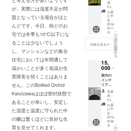
と考える方が多いようです
てたパ
しとな
丁寧な
ことも
者：
サービ
フィオ
る洋蘭
お手入
0人
承りま
が、実際には湿度不足が問
ス ご依
の寄せ
を２組
れ方法
す。 ※
お届
頼の蘭
植え５
セット
のガイ
け予
題となっている場合がほと
画像は
の依頼
本立
でお届
定：
ド
イメー
者に
ち。 当
2016
んどです。今日、殆どのお
けいた
Bottled
ジで
あった
年11
園では
しま
Orchid
す。 発
お手入
こ
月
宅では冬季も10℃以下にな
貴婦人
す。 リ
の
のシー
送時点
れ法の
リ
のス
ターン
タ
ル 加え
でお花
ガイド
ー
ることは少ないでしょう
リッパ
内容
ン
て、ご
詳細を見る
の咲い
をお付
を
と称さ
（約
選
迷惑に
ている
し、マンションなどの集合
けしま
択
れ洋蘭
４，０
す
ならな
最も状
す。
る
の中で
００円
い範囲
住宅においては年間通して
態の良
Bottled
15,
人気の
のお得
で事業
いもの
Orchid
高いパ
000
になり
温かいことが多く低温が生
の進捗
をお送
円
のシー
フィオ
ます）
を記し
りいた
ル 加え
室内の
育障害を招くことはありま
を育種
Bottled
たお礼
しま
て、ご
インテ
してい
Orchid
のメー
す。
迷惑に
せん。このBottled Orchid
リアと
ます。
２本 洋
ルをお
ならな
なる蘭
パフィ
ランイ
送りい
支援
Karuizawaはほぼ密封状態で
い範囲
を隔月
オは高
ンテリ
たしま
者：
で事業
で６回
い人気
ア２組
0人
す。 ※
あることが幸いし、安定し
の進捗
お届け
を誇り
丁寧な
画像は
お届
を記し
プラン
ながら
お手入
け予
た湿度と温度に守られた中
イメー
たお礼
お部屋
も市場
定：
れ方法
ジで
のメー
のイン
2016
流通が
の蘭は驚くほどに良好な生
のガイ
す。
ルをお
年09
テリア
少なく
ド
発送時
こ
送りい
月
育を見せてくれます。
になる
目にす
の
Bottled
点で、
リ
たしま