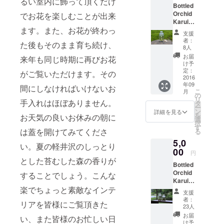
るい室内に飾って頂くだけ
Bottled
した。8月に
いがど
Orchid
でお花を楽しむことが出来
うして
ご支援いた
Karuiza
よいか
だいた皆様
ます。また、お花が終わっ
wa お試
わから
支援
しコー
ない、
との交流に
者：
た後もそのまま育ち続け、
ス ノー
あるい
8人
は大いに励
メンテ
はお部
お届
来年も同じ時期に再びお花
まされ
ナンス
屋の観
け予
でハン
葉植物
定：
がご覧いただけます。その
Bottled
センス
2016
を手入
Orchidをこ
年09
な新し
れして
間にしなければいけないお
こ
月
い癒し
れからもっ
よみが
の
リ
手入れはほぼありません。
のイン
えらせ
タ
ともっと認
ー
テリア
たい。
ン
詳細を見る
を
お天気の良いお休みの朝に
知を高めて
Bottled
そんな
選
択
Orchid
ケース
す
ゆきたいと
は蓋を開けてみてくださ
る
Karuiza
に蘭の
考えまし
5,0
wa を１
プロが
い。夏の軽井沢のしっとり
た。
本お手
00
お手入
円
元でお
れをし
とした苔むした森の香りが
つきまし
Bottled
楽しみ
仕立て
て、再度
Orchid
くださ
することでしょう。こんな
直しご
Karuiza
い。 リ
Bottled
返送い
楽でちょっと素敵なインテ
wa お試
ターン
たしま
支援
Orchidをご
しコー
内容
す。 ま
者：
リアを皆様にご覧頂きた
紹介させて
ス ノー
（５９
ずは着
23人
メンテ
０円の
払いで
いただきま
お届
い、また皆様のお忙しい日
ナンス
お得に
当園ま
け予