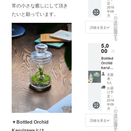
す。
でハン
なりま
定：
で蘭を
常の小さな癒しにして頂き
センス
2016
リターンに
す）
お送り
年09
な新し
Bottled
たいと願っています。
いただ
つきまして
こ
月
い癒し
Orchid
の
きま
リ
は加減乗除
のイン
１本 丁
タ
す。
ー
テリア
寧なお
ン
をしよりご
「どの
詳細を見る
を
Bottled
手入れ
選
ように
利用してい
択
Orchid
法のガ
す
なさり
る
ただきやす
Karuiza
イド
たい
5,0
wa を２
Bottled
か」
いように配
本お手
00
Orchid
「どの
円
慮致しまし
元でお
のシー
ような
Bottled
楽しみ
た。是非今
ル 加え
環境の
Orchid
くださ
て、ご
おき場
月もよろし
karuiza
い。 リ
迷惑に
所か」
くお願い致
waと洋
ターン
ならな
をメー
支援
ランイ
内容
い範囲
します。
ルにて
者：
ンテリ
（１５
で事業
0人
お聞か
アセッ
９０円
の進捗
せくだ
お届
ト
のお得
を記し
け予
さい。
ノーメ
になり
定：
たお礼
適宜メ
ンテナ
2016
ま
のメー
ンテナ
年09
ンスで
す。）
ルをお
ンスを
こ
月
ハンセ
Bottled
の
送りい
施し、
リ
ンスな
Orchid
タ
たしま
送料元
ー
新しい
２本 丁
ン
す。 ※
詳細を見る
払いに
▼Bottled Orchid
を
癒しの
寧なお
選
画像は
てご返
択
インテ
手入れ
す
Karuizawaとは
イメー
送いた