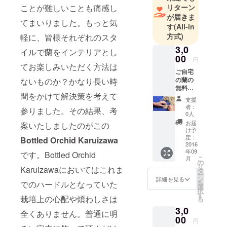
ことが難しいことも痛感し
リターン
イルで楽し
が届きま
てまいりました。もっと気
める要素が
す
(All-in
沢山ありま
方式)
軽に、皆様それぞれのスタ
す。Bottled
3,0
イルで蘭をインテリアとし
Orchid
00
円
てお楽しみいただく方法は
Karuizawaを
ご自宅
通じてそん
の蘭の
ないものか？かなり長い時
無料メ
な蘭の魅力
間をかけて解決策を考えて
ンテナ
の一端をお
支援
ンス。
者：
参りました。その結果、考
伝えできた
花が終
0人
わり対
らと願って
お届
案いたしましたのがこの
処にお
け予
おります。8
困りの
定：
Bottled Orchid Karuizawa
月に初めて
蘭や観
2016
年09
葉植物
です。Bottled Orchid
クラウド
こ
月
はござ
の
リ
ファンディ
Karuizawaにおいてはこれま
いませ
タ
ー
んか？
ングを利用
ン
詳細を見る
を
でのハードルとなっていた
プレゼ
選
し沢山の方
択
ントの
す
栽培上の心配や煩わしさは
る
のご支援を
蘭の花
3,0
が終わ
いただくこ
全くありません。普通に明
り枯れ
00
円
とが出来ま
もしな