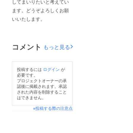
してまいりたいと考えてい
植えを
す。
ご理解
ます。どうぞよろしくお願
いただ
くため
いいたします。
のあく
までイ
メージ
です。
画像に
コメント
もっと見る
おいて
は1５本
以上が
植えら
れてお
投稿するには
ログイン
が
ります
が、実
必要です。
際には
プロジェクトオーナーの承
このよ
認後に掲載されます。承認
うなイ
された内容を削除すること
メージ
はできません。
で１０
本のお
花の有
※投稿する際の注意点
るもの
をお届
けいた
しま
す。 ま