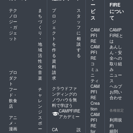
ー
FIRE
テク
ま
プ
ス
ビ
につい
ノロ
ち
ロ
タ
ス
て
ジー
づ
ジ
ッ
・ガ
く
ェ
フ
CAM
CAMP
ジェ
り
ク
に
PFI
FIREと
ット
・
ト
相
RE
は
地
を
談
CAM
あんし
域
作
す
PFI
ん・安
活
る
る
RE
全への
性
資
コ
取り組
化
料
ミュ
み
プロ
音
請
ニ
ニュー
ダク
楽
求
ティ
ス
ト
CAM
ヘルプ
クラウドファ
フー
チ
PFI
お問い
ンディングの
ド・
ャ
RE
合わせ
ノウハウを無
飲食
レ
Crea
料で学ぼう
店
ン
tion
各種規定
CAMPFIRE
ジ
CAM
アカデミー
アニ
ス
利用規
PFI
メ・
ポ
約
RE
漫画
ー
CA
説
細則
for