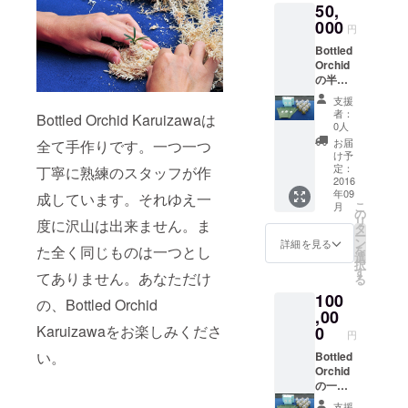
手入れ
月より
50,
の中で
ます。
アとな
内容 パ
方法の
３月ま
人気の
000
お届け
ります
フィオ
円
ガイド
でのご
高いパ
するご
事で
寄せ植
を毎回
希望の
Bottled
フィオ
とに丁
しょ
え１０
お届け
日時、
Orchid
を育種
寧なお
う。 パ
本立ち
いたし
お届け
の半日
してい
手入れ
フィオ
を一鉢
ます。
先にお
実演販
ます。
のガイ
の花は
１１月
支援
それら
届け 丁
売
パフィ
ドを毎
一つ一
者：
より３
Bottled Orchid Karuizawaは
に加え
寧なお
Bottled
オは高
回お付
0人
つ個性
月まで
て 初回
手入れ
Orchid
い人気
けいた
があり
お届
全て手作りです。一つ一つ
のご希
お届け
方法の
Karuiza
を誇り
しま
け予
一つと
望の日
時に
ガイド
waにご
ながら
定：
丁寧に熟練のスタッフが作
す。 ま
して同
時、お
Bottled
Bottled
興味を
2016
も市場
た、お
じもの
届け先
Orchid
Orchid
年09
持って
成しています。それゆえ一
流通が
届けし
はあり
にお届
１本と
こ
のシー
月
くだ
少なく
の
てお終
ませ
け 丁寧
シール
リ
ル 加え
度に沢山は出来ません。ま
さった
目にす
タ
いでは
ん。そ
なお手
をプレ
ー
て、ご
方のお
る機会
ン
なく栽
詳細を見る
れ故に
入れ方
ゼント
た全く同じものは一つとし
を
迷惑に
店やイ
は多く
選
培にご
寄せ植
法のガ
いたし
択
ならな
ベント
ありま
す
苦労な
えも一
てありません。あなただけ
イド
ます。
る
い範囲
等にご
せん。
さる場
つ一つ
Bottled
ご迷惑
で事業
100
都合に
アート
合、プ
の、Bottled Orchid
全く異
Orchid
でなけ
の進捗
合わせ
,00
の香り
ロが無
なる外
のシー
れば事
を記し
て直接
Karuizawaをお楽しみくださ
たっぷ
0
料で何
観とな
ル ご迷
円
業の進
たお礼
出向
りのパ
回でも
りま
惑にな
捗状況
のメー
い。
き、半
Bottled
フィオ
アドバ
す。 従
らない
を記し
ルをお
日販売
Orchid
の寄せ
イスを
いまし
範囲で
たお礼
送りい
のお手
の一日
植え
いたし
て、寄
事業の
のメー
たしま
伝いを
実演販
は、胡
ます。
せ植え
進捗を
支援