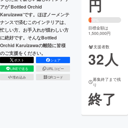
円
アが`Bottled Orchid
まちづくり・地域活性化
Karuizawa‘です。ほぼノーメンテ
10%
ナンスで済むこのインテリアは、
目標金額は
CAMPFIRE for Social Good
CAMPFIRE Creation
忙しい方、お手入れが煩わしい方
1,500,000円
CAMPFIREふるさと納税
machi-ya
コミュニティ
に絶好です。そんなBottled
Orchid Karuizawaの離陸に皆様
支援者数
32
人
のご支援をください。
ポスト
シェア
LINEで送る
URLコピー
埋め込み
QRコード
募集終了まで残
り
終了