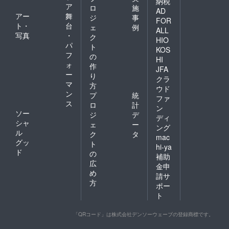
納税
ア
ロ
施
AD
アー
舞
ジ
事
FOR
ト・
台
ェ
例
ALL
写真
・
ク
HIO
パ
ト
KOS
フ
の
HI
ォ
作
JFA
ー
り
クラ
マ
方
ウド
ン
プ
統
ファ
ス
ロ
計
ン
ソー
ジ
デ
ディ
シャ
ェ
ー
ング
ル
ク
タ
mac
グッ
ト
hi-ya
ド
の
補助
広
金申
め
請サ
方
ポー
ト
「QRコード」は株式会社デンソーウェーブの登録商標です。