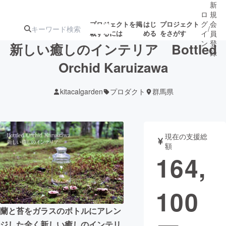
新
ロ
規
グ
会
プロジェクトを掲
はじ
プロジェクト
/
載するには
める
をさがす
イ
員
ン
登
新しい癒しのインテリア Bottled
録
Orchid Karuizawa
人気のプロ
注目のリ
注目の新着プロ
募集終了が近いプ
もうすぐ公開
kitacalgarden
プロダクト
群馬県
ジェクト
ターン
ジェクト
ロジェクト
されます
アート・写真
音楽
現在の支援総
額
164,
テクノロジー・ガジェット
ゲーム・サ
100
映像・映画
書籍・雑誌
蘭と苔をガラスのボトルにアレン
ビジネス・起業
チャレンジ
ジした全く新しい癒しのインテリ