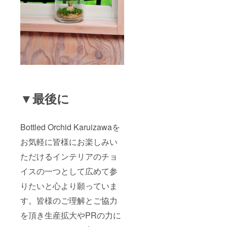
ご希望
ル 加え
ります
が御座
て、ご
が、実
いまし
迷惑に
際には
たらご
ならな
このよ
要望に
い範囲
うなイ
合わせ
で事業
メージ
て送料
の進捗
で５
元払い
を記し
本のお
で分納
たお礼
花の有
もいた
のメー
るもの
しま
ルをお
をお届
す。
送りい
▼最後に
けいた
たしま
しま
す。 ※
す。
恐縮な
また、
Bottled Orchid Karuizawaを
がら現
お届け
在はパ
の前に
お気軽に皆様にお楽しみい
フィオ
画像を
の花期
ご確認
ただけるインテリアのチョ
でなく
いただ
現物の
くな
イスの一つとして広めて参
サンプ
ど、ご
ルをお
りたいと心より願っていま
希望に
見せで
沿った
す。皆様のご理解とご協力
きませ
寄せ植
ん。画
えを作
を頂き生産拡大やPRの力に
像はこ
成い
の寄せ
たしま