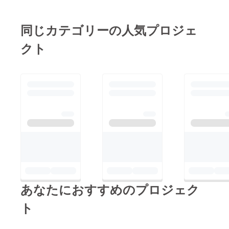
た、お
届けの
前に画
同じカテゴリーの人気プロジェ
像をご
確認い
クト
ただく
など、
ご希望
に沿っ
た寄せ
植えを
作成い
たしま
す。
あなたにおすすめのプロジェク
ト