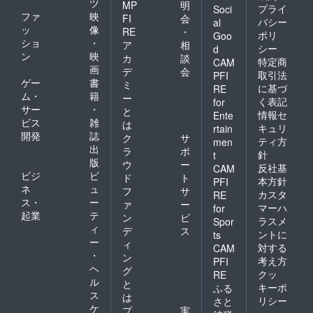
ツ
MP
明
プライ
Soci
ファ
映
FI
会
バシー
al
ッ
像
RE
・
ポリ
Goo
ショ
・
ア
相
シー
d
ン
映
カ
談
特定商
CAM
画
デ
会
取引法
PFI
ゲー
書
ミ
に基づ
RE
ム・
籍
ー
く表記
for
サー
・
と
情報セ
Ente
ビス
雑
は
キュリ
rtain
開発
誌
ク
サ
ティ方
men
出
ラ
ポ
針
t
版
ウ
ー
反社基
CAM
ビジ
ビ
ド
ト
本方針
PFI
ネ
ュ
フ
サ
カスタ
RE
ス・
ー
ァ
ー
マーハ
for
起業
テ
ン
ビ
ラスメ
Spor
ィ
デ
ス
ントに
ts
ー
ィ
対する
CAM
・
ン
考え方
PFI
ヘ
グ
クッ
RE
ル
と
キーポ
ふる
ス
は
リシー
さと
ケ
プ
実