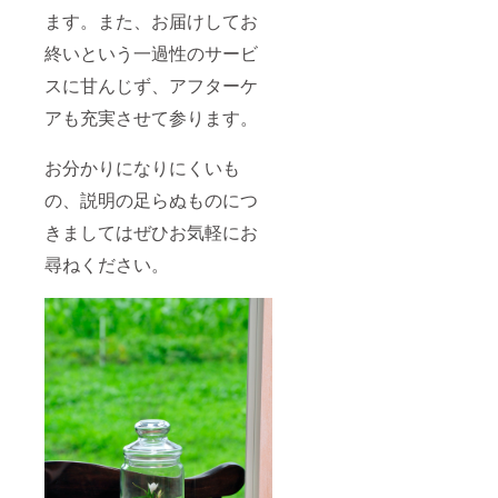
ます。
合わせ
袋等 お
ご希望
態の良
がら現
で１０
ます。また、お届けしてお
ま
て送料
手入れ
の日
いもの
在はパ
本のお
た、お
元払い
のガイ
時、お
をお送
終いという一過性のサービ
フィオ
花の有
届けの
で分納
ド 販売
届け先
りいた
の花期
るもの
前に画
もいた
用の
にお届
スに甘んじず、アフターケ
しま
でなく
をお届
像をご
しま
POP等
け（ご
す。 ※
現物の
けいた
確認い
アも充実させて参ります。
す。
５００
希望が
毎回異
サンプ
しま
ただく
㎞圏内
あれば3
なる蘭
ルをお
す。 ま
など、
は交通
鉢をそ
と装飾
見せで
た、お
ご希望
お分かりになりにくいも
費等は
れぞれ
用イン
きませ
届けの
に沿っ
当園に
別のお
テリア
ん。
前に画
の、説明の足らぬものにつ
た寄せ
て負担
届け先
小物を
画像は
像をご
植えを
（遠方
に発送
お届け
この寄
きましてはぜひお気軽にお
確認い
作成い
の場合
するこ
いたし
せ植え
ただく
たしま
はご相
とも承
尋ねください。
ます。
をご理
など、
す。
談に
りま
解いた
ご希望
乗って
す。）
だくた
に沿っ
くださ
丁寧な
めのあ
た寄せ
い）
お手入
くまで
植えを
※Bottle
れ方法
イメー
作成い
d
のガイ
ジで
たしま
Orchid
ド
す。
す。
は一度
Bottled
画像に
に納品
Orchid
おいて
する必
１本
は1０本
要はご
Bottled
以上が
ざいま
Orchid
植えら
せん。
のシー
れてお