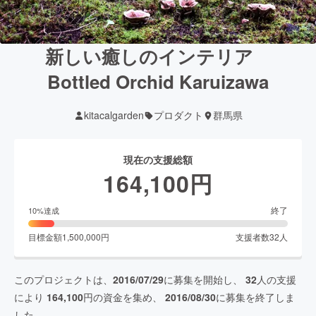
新しい癒しのインテリア
Bottled Orchid Karuizawa
kitacalgarden
プロダクト
群馬県
現在の支援総額
164,100
円
終了
10
%達成
目標金額
1,500,000
円
支援者数
32
人
このプロジェクトは、
2016/07/29
に募集を開始し、
32
人の支援
により
164,100
円の資金を集め、
2016/08/30
に募集を終了しま
した