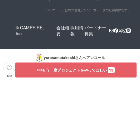
「QRコード」は株式会社デンソーウェーブの登録商標です。
© CAMPFIRE,
会社概
採用情
パートナー
Inc.
要
報
募集
yurasamatakeshi
さんへアンコール
もう一度プロジェクトをやってほしい
13
183