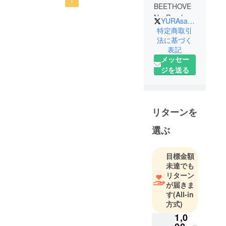
ますの
1
BEETHOVE
で！ーーーーーーーーーー
N、Psycho
YURAsamaTakeshi
le Cemu、
ーーー◆ニコニコ生放送
特定商取引
Brotherと、4
法に基づく
KSPチャンネル
表記
つのバンド
『WACHA★WACHA』◆6
メッセー
を掛け持ち
ジを送る
月8日（月） 20:00-21:00
して歌って
踊れるドラ
生放送◆出演時間 20:20-
マーとして
21:00頃※番組の前半はどな
活動中。
リターンを
たでも無料でご覧いただけ
AFAA（現
ます。※番組の後半は「KSP
JWI）公認エ
選ぶ
アロビクス
チャンネル会員」の方がご
インストラ
目標金額
覧いただけるプレミアム
クターライ
未達でも
ゾーンです。※番組オフィ
センスを持
リターン
ち、多目的
シャルX→ @WACHA_KSP※
が届きま
す
(All-in
スペース
質問・メッセージはこちら
方式)
Nakano
1,0
Space Q、