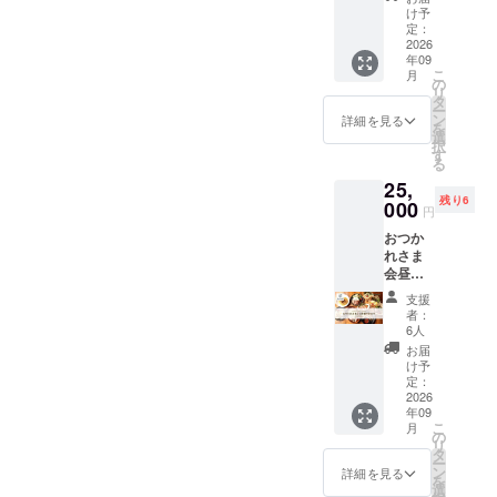
入場で
のヘド
りしま
け予
きま
バン後
定：
す ※別
す。※先
2026
の悩み
途料金
年09
着順
を軽く
にて撮
こ
月
「NEC
するた
の
影会有
リ
K
めの超
タ
り ※別
ー
REBOO
美容セ
ン
途ドリ
詳細を見る
を
T」を当
ミ
選
ンク代
択
日会場
ナー」
す
が必要
る
にてお
有り ・
となり
25,
渡しし
終了後
ます。
残り6
ます。
000
に
円
※先着順
YURA
おつか
の入場
サマ,
れさま
となり
ヒィロ
会昼の
ます。
とのプ
部に参
※整理番
ロカメ
支援
加でき
号付き
ラマン
者：
ます。
チケッ
による
6人
９/22(火
トを
撮影会
お届
祝)ス
メール
に参加
け予
リーポ
でお送
定：
できま
イント
2026
りしま
す。
年09
カフェ
す ※別
（後日
こ
月
六本木
途ドリ
の
データ
リ
12:00~
ンク代
タ
を送ら
ー
14:00
が必要
ン
せてい
詳細を見る
を
飲み放
となり
選
ただき