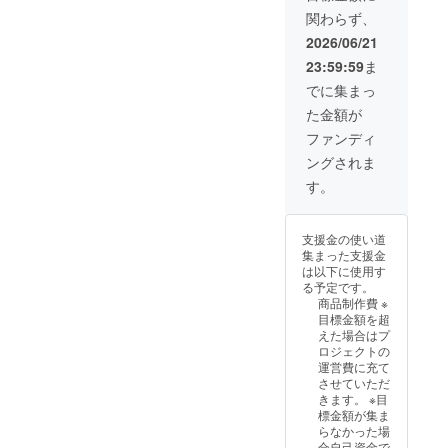
く打ち
チケッ
関わらず、
上げを
トを
一緒に
2026/06/21
メール
したい
でお送
23:59:59
ま
と考え
りしま
ており
でに集まっ
す
ます。
た金額が
※公共の
場所で
ファンディ
面会し
ングされま
ます。
す。
支援金の使い道
集まった支援金
は以下に使用す
る予定です。
商品制作費 ※
目標金額を超
えた場合はプ
ロジェクトの
運営費に充て
させていただ
きます。 ※目
標金額が集ま
らなかった場
合自己資金で