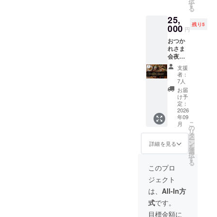
択
題&
ます 9
す
ます）
る
ビュッ
月8日
撮影
25,
フェ形
(火)西永
日：7月
残り5
式 全
000
福JAM
11日
円
キャン
開場/開
(土)13:0
おつか
ペーン
演
0~17:0
れさま
を終え
18:00/1
0予定
会夜の
て楽し
8:30 出
場所：
部に参
く打ち
演 Vo,マ
池袋 ※
支援
加でき
上げを
コト,ミ
詳細に
者：
ます。
一緒に
ケ Gt,ギ
7人
ついて
9/22(火
したい
ル,SAR
は、後
お届
祝)ス
と考え
SHI Ba,
け予
日ご連
リーポ
ていま
定：
ヒィ
絡いた
イント
2026
す。 ※
ロ,Rei
しま
年09
カフェ
公共の
Dr,YUR
す。 撮
こ
月
六本木
場所で
の
Aサマ
影スタ
リ
18:00~
面会し
タ
ジオ内
ー
20:00
ます。
ン
詳細を見る
でのイ
を
飲み放
選
ベント
択
題&
す
となり
る
ビュッ
このプロ
ます。
フェ形
※先着順
ジェクト
式 全
の入場
キャン
は、
All-In方
となり
ペーン
ます。
式
です。
を終え
※整理番
て楽し
目標金額に
号付き