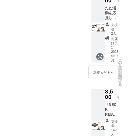
00
Three Point
円
Cafe -
ただ活
動を応
ROPPONGI-
援した
、合同会社
い方は
支援
こちら
アットワー
者：
へ。 お
2人
クスプロ
礼の
お届
ジェクトの
メッ
け予
セージ
定：
設立・運営
を送ら
2026
も手がけて
年07
せてい
こ
月
いる。
ただき
の
リ
ます。
タ
ー
ン
詳細を見る
ツイッ
を
選
択
ター/YURAs
す
る
amaTakeshi(
3,5
https://x.com
00
円
/YURAsama
「NEC
Takeshi)
K
REBOO
インス
T」とお
タ/yurasama
支援
礼のコ
者：
takeshi(https
メント
142
をお届
人
://www.instag