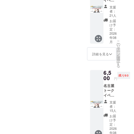
イベン
0~
ト
「NEC
支援
「YUR
K
者：
Aサマ＆
REBOO
21人
ヒィロ
T」も郵
お届
の100歳
送させ
け予
までヘ
ていた
定：
ドバン
2026
だきま
年08
できる
す。
こ
月
か？バ
の
リ
ンギャ
タ
ー
ル人生
ン
詳細を見る
を
お悩み
選
択
相談
す
る
室」 東
6,5
京公演
残り60
に参加
00
円
できま
名古屋
す。
トーク
8/11(火
イベン
祝)Nak
ト
ano
支援
「YUR
SpaceQ
者：
Aサマ＆
開場/開
15人
ヒィロ
演
お届
の100歳
12:30/1
け予
までヘ
3:00
定：
ドバン
2026
「NEC
年08
できる