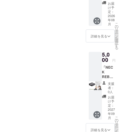
けしま
お届
ram.com/yur
す。
け予
asamatakes
定：
2026
hi/)
年08
こ
月
アメブ
の
リ
ロ/https://am
タ
ー
ン
詳細を見る
eblo.jp/dacc
を
選
択
o-yurasama/
す
る
公式
5,0
LINE/https://l
00
円
in.ee/JG3XE
「NEC
0Y
K
TikTok/https:
REBOO
T」をご
//www.tiktok.
支援
希望の
者：
com/@yuras
住所に
0人
ギフト
amatakeshi
お届
として
け予
YURAサマ
お届け
定：
ch/https://ww
しま
2027
年09
す。 配
w.youtube.co
こ
月
達希望
の
m/@yurasa
リ
の日時
タ
ー
(2026年
ン
詳細を見る
を