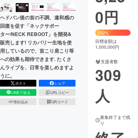
0
円
まちづくり・地域活性化
ヘドバン後の首の不調、違和感の
回復を促す「ネックサポー
CAMPFIRE for Social Good
CAMPFIRE Creation
232%
ター/NECK REBOOT」を開発&
CAMPFIREふるさと納税
machi-ya
コミュニティ
目標金額は
販売します! リカバリー生地を使
1,000,000円
用しているので、首こり肩こり等
への効果も期待できます. たくさ
支援者数
んライブを、日常を楽しめますよ
309
うに。
ポスト
シェア
人
LINEで送る
URLコピー
埋め込み
QRコード
募集終了まで残
り