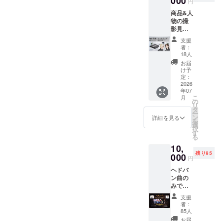
000
円
できま
※整理番
商品&人
す。
号付き
物の撮
8/30(日)
チケッ
影見学&
ポルッ
トを
セミ
クスシ
メール
支援
ナー&撮
アター
でお送
者：
影会
開場/開
りしま
18人
「NEC
演
す ※別
お届
K
12:30/1
途料金
け予
REBOO
3:00
定：
にて撮
T」の販
2026
「NEC
影会有
年07
売ペー
K
り ※別
こ
月
ジ用の
REBOO
の
途ドリ
リ
商品&人
T」を当
タ
ンク代
ー
物(ヒィ
日会場
ン
が必要
詳細を見る
を
ロ
にてお
選
となり
択
&YURA
渡しし
す
ます。
る
サマ)の
ます。
10,
撮影現
※先着順
残り95
場を観
000
の入場
円
覧でき
となり
ヘドバ
ます。
ます。
ン曲の
・トー
※整理番
みで構
クイベ
号付き
成され
ント
チケッ
支援
たライ
「YUR
トを
者：
ブに優
Aサマ＆
メール
85人
先的に
ヒィロ
でお送
お届