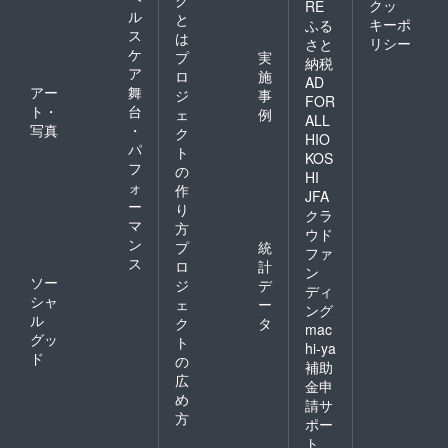
グ
クッ
RE
ル
と
キーポ
ふる
ス
は
リシー
さと
ケ
プ
実
納税
ア
ロ
施
AD
アー
舞
ジ
事
FOR
ト・
台
ェ
例
ALL
写真
・
ク
HIO
パ
ト
KOS
フ
の
HI
ォ
作
JFA
ー
り
クラ
マ
方
ウド
ン
プ
統
ファ
ス
ロ
計
ン
ソー
ジ
デ
ディ
シャ
ェ
ー
ング
ル
ク
タ
mac
グッ
ト
hi-ya
ド
の
補助
広
金申
め
請サ
方
ポー
ト