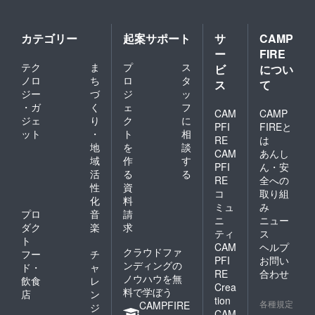
カテゴリー
起案サポート
サ
CAMP
ー
FIRE
テク
ま
プ
ス
ビ
につい
ノロ
ち
ロ
タ
ス
て
ジー
づ
ジ
ッ
・ガ
く
ェ
フ
CAM
CAMP
ジェ
り
ク
に
PFI
FIREと
ット
・
ト
相
RE
は
地
を
談
CAM
あんし
域
作
す
PFI
ん・安
活
る
る
RE
全への
性
資
コ
取り組
化
料
ミュ
み
プロ
音
請
ニ
ニュー
ダク
楽
求
ティ
ス
ト
CAM
ヘルプ
クラウドファ
フー
チ
PFI
お問い
ンディングの
ド・
ャ
RE
合わせ
ノウハウを無
飲食
レ
Crea
料で学ぼう
店
ン
tion
各種規定
CAMPFIRE
ジ
CAM