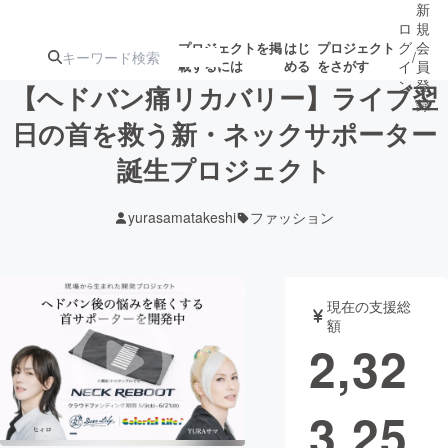
新
ロ
規
グ
会
プロジェクトを掲
はじ
プロジェクト
/
載するには
める
をさがす
イ
員
ン
登
【ヘドバン痛リカバリー】ライブ翌
録
日の首を救う新・ネックサポーター
誕生プロジェクト
人気のプロ
注目のリ
注目の新着プロ
募集終了が近いプ
もうすぐ公開
ジェクト
ターン
ジェクト
ロジェクト
されます
yurasamatakeshi
ファッション
アート・写真
音楽
現在の支援総
テクノロジー・ガジェット
ゲーム・サ
額
2,32
映像・映画
書籍・雑誌
3,25
ビジネス・起業
チャレンジ