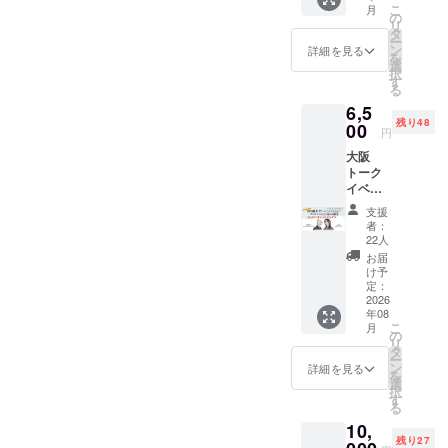
K
こ
月
か？バ
REBOO
の
リ
ンギャ
T」を当
タ
ー
ル人生
日会場
ン
詳細を見る
を
お悩み
にてお
選
択
相談
渡しし
す
る
室」 名
ます。
6,5
古屋公
※先着順
残り48
演に参
00
の入場
円
加でき
となり
大阪
ます。
ます。
トーク
8/29(土)
※整理番
イベン
静かの
号付き
ト
海 開場/
チケッ
支援
「YUR
開演
トを
者：
Aサマ＆
12:30/1
メール
22人
ヒィロ
3:00
でお送
お届
の100歳
「NEC
りしま
け予
までヘ
K
定：
す ※別
ドバン
2026
REBOO
途料金
年08
できる
T」を当
にて撮
こ
月
か？バ
日会場
の
影会有
リ
ンギャ
にてお
タ
り ※別
ー
ル人生
渡しし
ン
途ドリ
詳細を見る
を
お悩み
ます。
選
ンク代
択
相談
※先着順
す
が必要
る
室」 大
の入場
となり
10,
阪公演
となり
ます
残り27
に参加
ます。