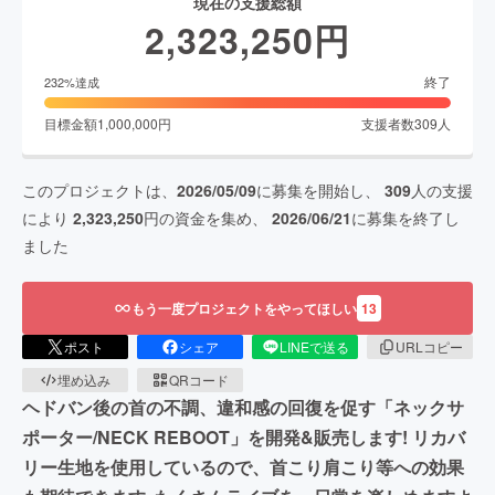
現在の支援総額
2,323,250
円
終了
232
%達成
目標金額
1,000,000
円
支援者数
309
人
このプロジェクトは、
2026/05/09
に募集を開始し、
309
人の支援
により
2,323,250
円の資金を集め、
2026/06/21
に募集を終了し
ました
もう一度プロジェクトをやってほしい
13
ポスト
シェア
LINEで送る
URLコピー
埋め込み
QRコード
ヘドバン後の首の不調、違和感の回復を促す「ネックサ
ポーター/NECK REBOOT」を開発&販売します! リカバ
リー生地を使用しているので、首こり肩こり等への効果