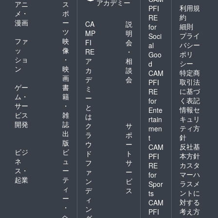
アカデミー
アニ
ス
利用規
PFI
メ・
ポ
約
RE
漫画
ー
CA
説
細則
for
ツ
MP
明
プライ
Soci
ファ
映
FI
会
バシー
al
ッ
像
RE
・
ポリ
Goo
ショ
・
ア
相
シー
d
ン
映
カ
談
特定商
CAM
画
デ
会
取引法
PFI
ゲー
書
ミ
に基づ
RE
ム・
籍
ー
く表記
for
サー
・
と
情報セ
Ente
ビス
雑
は
キュリ
rtain
開発
誌
ク
サ
ティ方
men
出
ラ
ポ
針
t
版
ウ
ー
反社基
CAM
ビジ
ビ
ド
ト
本方針
PFI
ネ
ュ
フ
サ
カスタ
RE
ス・
ー
ァ
ー
マーハ
for
起業
テ
ン
ビ
ラスメ
Spor
ィ
デ
ス
ントに
ts
ー
ィ
対する
CAM
・
ン
考え方
PFI
ヘ