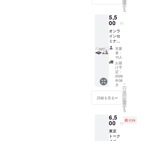
9月１日
選
択
~2027
す
る
年8月31
5,5
日)、記
載して
00
円
ほしい
オンラ
コメン
インセ
ト
ミナー
（「◯
「YUR
◯さん
支援
Aサマ＆
お誕生
者：
ヒィロ
日おめ
10人
のヘド
でと
お届
バン後
う」な
け予
の悩み
ど）と
定：
を軽く
2026
郵送
年08
するた
先、注
こ
月
めの超
文者様
の
リ
美容セ
のお名
タ
ー
ミ
前をご
ン
詳細を見る
を
ナー」
記載く
選
択
をご視
ださ
す
る
聴いた
い。
6,5
だけま
残り29
す。 配
00
円
信日
東京
8/11(火
トーク
祝)18:0