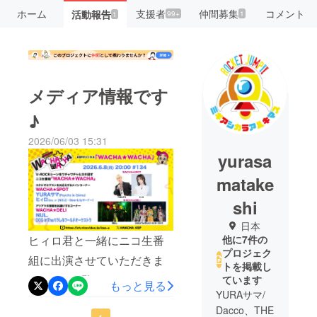
ホーム
支援者
仲間募集
コメント
活動報告
99+
1
1
メディア情報です
♪
2026/06/03 15:31
yurasa
matake
shi
日本
ヒィロ君と一緒にニコ生番
他に7件の
プロジェク
組に出演させていただきま
トを掲載し
す♪ぜひご覧ください〜！た
ています
もっと見る
YURAサマ/
くさんの質問もおまちして
Dacco、THE