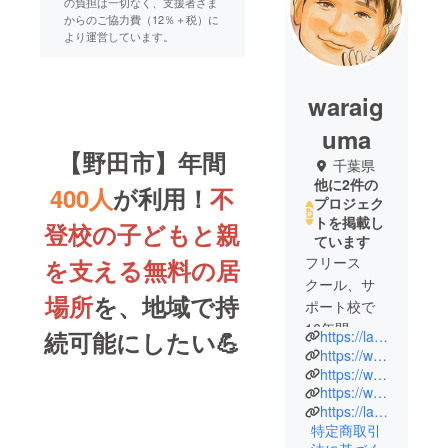
の負担は一切なく、支援者さま
からのご協力費（12％＋税）に
より運営しています。
waraig
uma
【野田市】年間
千葉県
他に2件の
400人
が利用！
不
プロジェク
トを掲載し
登校の子どもと親
ています
フリース
を支える無料の居
クール、サ
場所
を、地域で持
ポート校で
16年間、教
続可能にしたい💪
https://laugh-bear.com/
員・管理職
https://webchuu.com/
として勤
https://www.instagram.com/laugh_bear?igsh=MWEybzdhZGkwMXlyZg%3D%3D&utm_source=qr
https://www.instagram.com/waraigumakichi_noda?igsh=MW51dmtyYnhscnpmOQ%3D%3D&utm_source=qr
務。子ども
https://laugh-bear.com/nodakichi/
の悩み、卒
特定商取引
業生の悩