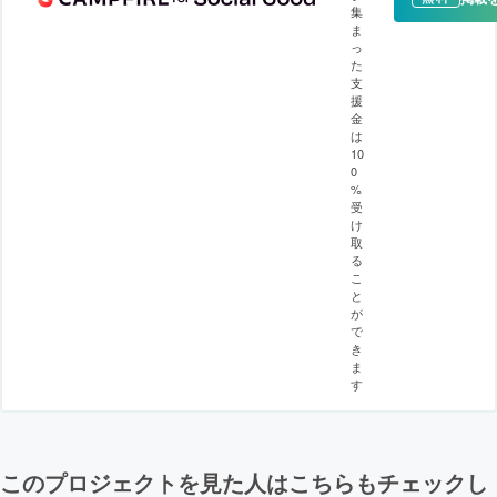
集
ま
っ
た
支
援
金
は
10
0
%
受
け
取
る
こ
と
が
で
き
ま
す
このプロジェクトを見た人はこちらもチェックし