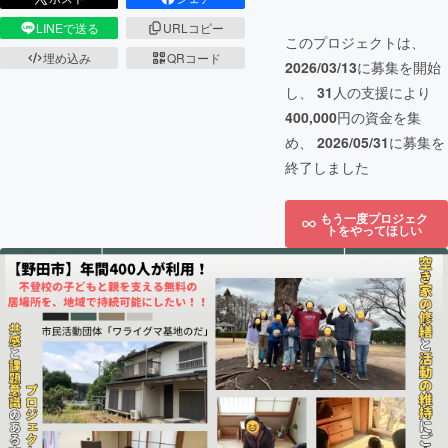
LINEで送る
URLコピー
このプロジェクトは、
埋め込み
QRコード
2026/03/13
に募集を開始
し、
31
人の支援により
400,000
円の資金を集
め、
2026/05/31
に募集を
終了しました
もう一度プロジェク
トをやってほしい