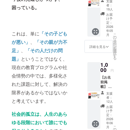
「人の個性
支援
支援を
者：
困っている。
や能力に
いただ
19人
いたタ
よって仕事
お届
イミン
け予
を創る」会
グとプ
定：
社の設立を
ロジェ
2026
年05
クト終
目指してい
これは、単に
「その子ども
こ
月
了時の
の
る。
リ
報告の
が悪い」
、
「その親が力不
タ
ー
際に、
ン
詳細を見る
を
足」
、
「その人だけの問
感謝の
選
択
気持ち
す
る
題」
ということではなく、
を込め
1,0
て、お
現在の教育プログラムや社
礼の
00
円
メッ
会情勢の中では、多様化さ
【お名
セージ
前掲
をお送
れた課題に対して、解決の
載】 HP
りしま
と実際
す。
限界があるからではないか
支援
の居場
者：
と考えています。
所に、
12人
支援者
お届
様のお
け予
社会的孤立は、人生のあら
名前
定：
（ニッ
2026
ゆる段階において誰にでも
年06
クネー
こ
月
ム）を
の