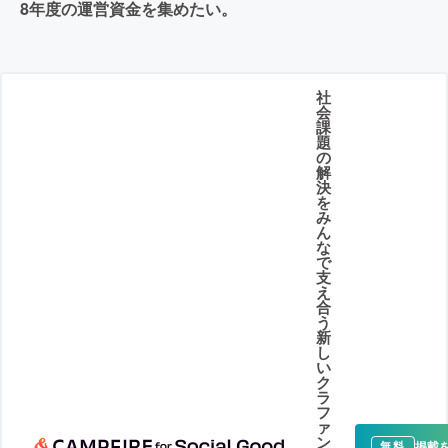
8年度の運営資金を集めたい。
社
会
課
題
の
解
決
を
み
ん
な
で
支
え
合
う
新
し
い
ク
ラ
フ
ァ
ン
掲載
無料