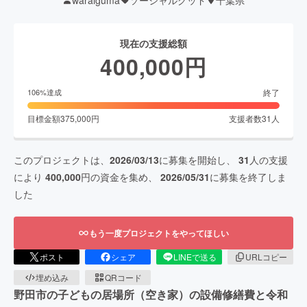
現在の支援総額
400,000
円
終了
106
%達成
目標金額
375,000
円
支援者数
31
人
このプロジェクトは、
2026/03/13
に募集を開始し、
31
人の支援
により
400,000
円の資金を集め、
2026/05/31
に募集を終了しま
した
もう一度プロジェクトをやってほしい
ポスト
シェア
LINEで送る
URLコピー
埋め込み
QRコード
野田市の子どもの居場所（空き家）の設備修繕費と令和