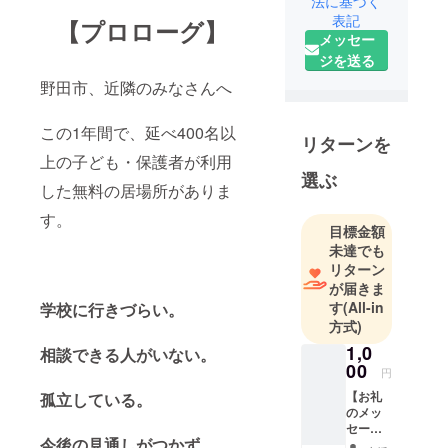
法に基づく
み、保護者
表記
【プロローグ】
や家族の悩
メッセー
み、教育・
ジを送る
社会問題に
野田市、近隣のみなさんへ
向き合う中
で、学校に
この1年間で、延べ400名以
リターンを
限らずどの
上の子ども・保護者が利用
世代にも
選ぶ
「心ある担
した無料の居場所がありま
任」が必要
す。
目標金額
な時代であ
未達でも
ると感じ、
リターン
起業。
が届きま
将来は、
す
(All-in
学校に行きづらい。
「仕事に
方式)
よって人を
1,0
相談できる人がいない。
選ぶ・仕事
00
円
に人を当て
【お礼
孤立している。
はめる」の
のメッ
セー
ではなく、
今後の見通しがつかず、
ジ】 ご