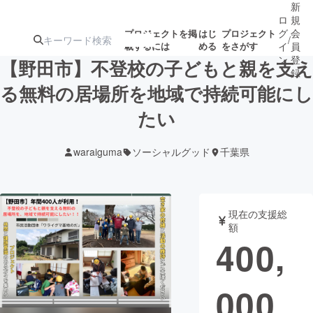
新
ロ
規
グ
会
プロジェクトを掲
はじ
プロジェクト
/
載するには
める
をさがす
イ
員
ン
登
【野田市】不登校の子どもと親を支え
録
る無料の居場所を地域で持続可能にし
たい
人気のプロ
注目のリ
注目の新着プロ
募集終了が近いプ
もうすぐ公開
ジェクト
ターン
ジェクト
ロジェクト
されます
waraiguma
ソーシャルグッド
千葉県
アート・写真
音楽
現在の支援総
テクノロジー・ガジェット
ゲーム・サ
額
400,
映像・映画
書籍・雑誌
000
ビジネス・起業
チャレンジ