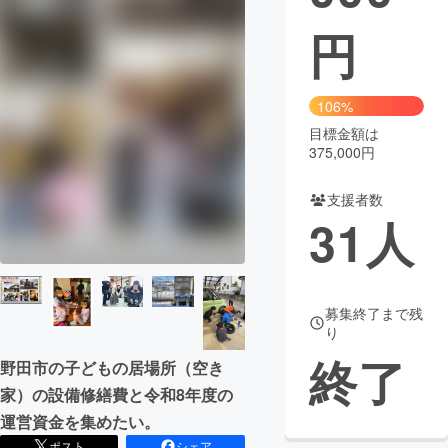
円
まちづくり・地域活性化
CAMPFIRE for Social Good
CAMPFIRE Creation
106%
CAMPFIREふるさと納税
machi-ya
コミュニティ
目標金額は
375,000円
支援者数
31
人
募集終了まで残
り
終了
野田市の子どもの居場所（空き
家）の設備修繕費と令和8年度の
運営資金を集めたい。
ポスト
シェア