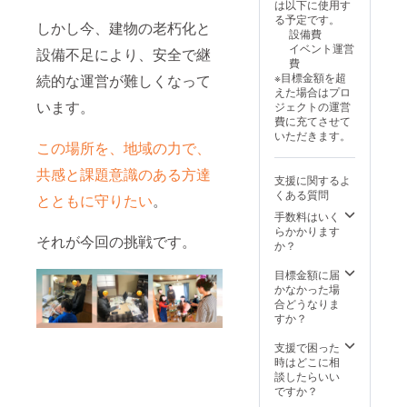
は以下に使用す
るお名
る予定です。
前をご
しかし今、建物の老朽化と
設備費
記入く
イベント運営
設備不足により、安全で継
ださ
費
い。
※目標金額を超
続的な運営が難しくなって
えた場合はプロ
います。
ジェクトの運営
費に充てさせて
いただきます。
この場所を、地域の力で、
共感と課題意識のある方達
支援に関するよ
くある質問
とともに守りたい
。
手数料はいく
らかかります
それが今回の挑戦です。
か？
目標金額に届
かなかった場
合どうなりま
すか？
支援で困った
時はどこに相
談したらいい
ですか？