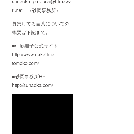
sunaoka_produce@himawa
なぜ？ 昔
の人はみんなス
ri.net （砂岡事務所）
ピリチャル？
現在、過
去、未来が熊野
募集してる言葉についての
にある 仕
事で成功するこ
概要は下記まで。
とを神社に学ぶ
結果を残
せる人は、ここ
■中嶋朋子公式サイト
を信じて生きて
http://www.nakajima-
いる どう
すればいい？こ
tomoko.com/
れからのわた
し など
１１月１７日の
■砂岡事務所HP
映像とともに、
熊野をパワーを
http://sunaoka.com/
届けます。
■本奉納公演を記
録したスペシャ
ル映像プレゼン
ト！ 公演を編
集し、限定配
信。後日、配信
URLをメールに
てお送りいたし
ます。