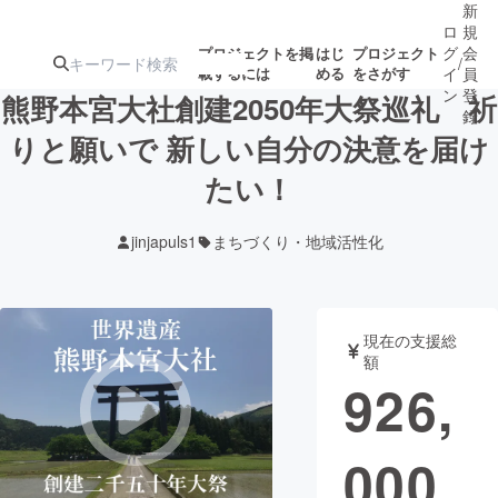
新
ロ
規
グ
会
プロジェクトを掲
はじ
プロジェクト
/
載するには
める
をさがす
イ
員
ン
登
熊野本宮大社創建2050年大祭巡礼 祈
録
りと願いで 新しい自分の決意を届け
たい！
人気のプロ
注目のリ
注目の新着プロ
募集終了が近いプ
もうすぐ公開
ジェクト
ターン
ジェクト
ロジェクト
されます
jinjapuls1
まちづくり・地域活性化
アート・写真
音楽
現在の支援総
テクノロジー・ガジェット
ゲーム・サ
額
926,
映像・映画
書籍・雑誌
000
ビジネス・起業
チャレンジ