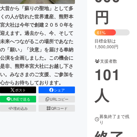
大昔から「蘇りの聖地」として多
円
まちづくり・地域活性化
くの人が訪れた世界遺産、熊野本
宮大社は今年で創建２０５０年を
CAMPFIRE for Social Good
CAMPFIRE Creation
迎えます。過去から、今、そして
61%
CAMPFIREふるさと納税
machi-ya
コミュニティ
未来へつながるこの場所であなた
目標金額は
1,500,000円
の「願い」「決意」を届ける奉納
公演を企画しました。この機会に
支援者数
是非、熊野本宮大社にお越し下さ
101
い。みなさまのご支援、ご参加を
心からお待ちしております。
人
ポスト
シェア
LINEで送る
URLコピー
埋め込み
QRコード
募集終了まで残
り