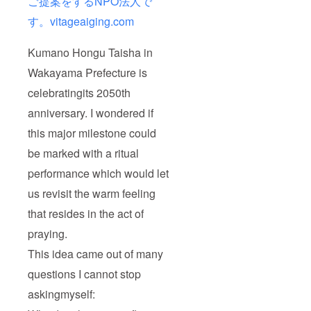
ご提案をするNPO法人で
す。vitageaiging.com
Kumano Hongu Taisha in
Wakayama Prefecture is
celebratingits 2050th
anniversary. I wondered if
this major milestone could
be marked with a ritual
performance which would let
us revisit the warm feeling
that resides in the act of
praying.
This idea came out of many
questions I cannot stop
askingmyself: