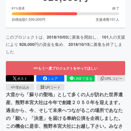
終了
61
%達成
目標金額
1,500,000
円
支援者数
101
人
このプロジェクトは、
2018/10/03
に募集を開始し、
101
人の支援
により
926,000
円の資金を集め、
2018/10/15
に募集を終了しま
した
もう一度プロジェクトをやってほしい
ポスト
シェア
LINEで送る
URLコピー
埋め込み
QRコード
大昔から「蘇りの聖地」として多くの人が訪れた世界遺
産、熊野本宮大社は今年で創建２０５０年を迎えます。
過去から、今、そして未来へつながるこの場所であなた
の「願い」「決意」を届ける奉納公演を企画しました。
この機会に是非、熊野本宮大社にお越し下さい。みなさ