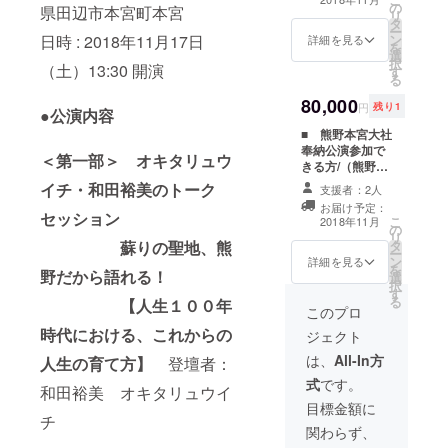
の
映像） ■ 翌
ませ） 当日は皆
県田辺市本宮町本宮
べる ・人間関
リ
ます。■
タ
日、熊野本宮大
様のための参加
係とビジネスと
ー
ン
日時 : 2018年11月17日
社の近くにて、
詳細を見る
席をご用意させ
神社の驚きの関
を
選
オキタリュウイ
ていただきま
係図 ・歴史か
択
（土）13:30 開演
す
チの個別対応
す。（自由席）
ら学べる、あた
る
（相談会）１５
是非、一緒に熊
らしいこれから
80,000
分付き！ ビ
野本宮大社の創
円
残り1
の生き方 ・熊
●公演内容
ジネスの相談な
建２０５０大祭
野だからこその
■ 熊野本宮大社
ど一瞬で人生が
をお祝いしま
「リセット」＆
奉納公演参加で
変わるアドバイ
しょう！ 公演内
「コミット」と
＜第一部＞ オキタリュウ
きる方/（熊野公
スをもらえま
容 １部 １３：
は？ ・自分を
演、東京公演、
す。 ■ 公演
３０〜 ＜第一部
イチ・和田裕美のトーク
変えるとは「あ
支援者：2人
映像、オキタ＆
後、登壇者と記
＞ オキタリュ
たらしい生き
お届け予定：
和田個別相談、
念撮影あり！
セッション
ウイチ・和田裕
こ
方」の選択であ
2018年11月
の
記念撮影） ■
■ 熊野本宮大社
美のトークセッ
リ
る ・成功して
タ
蘇りの聖地、熊
翌日、熊野本宮
特別奉納公演参
ション
ー
いる人たちが、
ン
大社の近くに
詳細を見る
加権 ご指定
蘇り
を
こっそり神社に
野だから語れる！
選
て、オキタリュ
のメールアドレ
の聖地、熊野だ
択
通うわけとは？
す
ウイチ&和田裕
スに「熊野本宮
から語れる！
る
など ２部 １
【人生１００年
美による「未来
このプロ
大社奉納公演の
【人
４：５０〜 中嶋
の育て方個人コ
ご招待状」をお
生１００年時代
時代における、これからの
朋子プロデュー
ジェクト
ンサルテーショ
送りさせていた
における、これ
ス「ギフト」・
ン」３０分付
は、
All-In方
だきます。（一
人生の育て方】
登壇者：
からの人生の育
祈りのステージ
き！（人生が好
週間経っても
て方】２部 １
出演 ：
式
です。
転するあなただ
和田裕美 オキタリュウイ
メールが届かな
４：５０〜 中嶋
中嶋朋子 世界
けのアドバイス
目標金額に
い場合は
朋子プロデュー
中の慈しみの言
チ
を。） ■ 公演
support@wada
ス「ギフト」・
葉を集め、現代
関わらず、
後、登壇者（中
hiromi.comまで
祈りのステージ
に住まう私たち