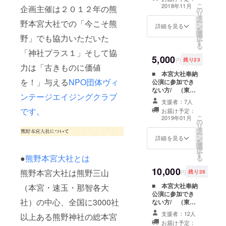
メールアドレス
こ
2018年11月
企画主催は２０１２年の熊
の
に「熊野本宮大
リ
タ
社奉納公演のご
ー
野本宮大社での「今こそ熊
ン
招待状」を お送
詳細を見る
を
選
りさせていただ
野」でも協力いただいた
択
す
きます。（一週
る
間経ってもメー
「神社プラス１」そして協
5,000
ルが届かない場
円
残り23
力は「古きものに価値
合は
■ 本宮大社奉納
support@wada
を！」与える
NPO団体ヴィ
公演に参加でき
hiromi.comまで
ない方/ （東京
ご連絡ください
ンテージエイジングクラブ
公演） ■ 東京
ませ） 当日は皆
支援者：7人
で熊野本宮大社
様のための参加
です。
お届け予定：
２０５０年大祭
席をご用意させ
こ
2019年01月
の
をお祝いしよ
ていただきま
リ
タ
う！にご招待 オ
す。（自由席）
ー
ン
キタリュウイチ
詳細を見る
是非、一緒に熊
を
選
＆和田裕美の
野本宮大社の創
択
す
トークセッショ
建２０５０大祭
●
熊野本宮大社とは
る
ン熊野イベント
をお祝いしま
10,000
上映会にご招
しょう！ 公演内
熊野本宮大社は熊野三山
円
残り28
待！ 会場: シ
容 １部 １３：
■ 本宮大社奉納
（本宮・速玉・那智各大
アター代官山 日
３０〜 ＜第一部
公演に参加でき
程: ２０１９年
＞ オキタリュ
社）の中心、全国に3000社
ない方/ （東京
１月２８日 １
ウイチ・和田裕
公演、映像） ■
９：００〜 ※ご
美のトークセッ
支援者：12人
以上ある熊野神社の総本宮
東京で熊野本宮
案内状をメール
ション 蘇
お届け予定：
大社２０５０年