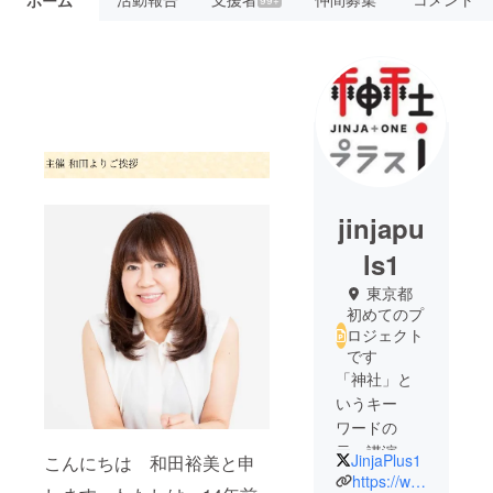
ホーム
jinjapu
ls1
東京都
初めてのプ
ロジェクト
です
「神社」と
いうキー
ワードの
元、講演や
JinjaPlus1
こんにちは 和田裕美と申
イベント等
https://www.facebook.com/jinjaplus1/