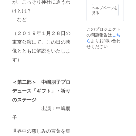
が、こっそり神社に通うわ
ましょう！ 公演
祈りのステージ
ント上映会にご
内容 １部 １
出演 ：
ヘルプページを
招待！ 会
けとは？
３：３０〜 ＜第
中嶋朋子 世界
見る
場: シアター代
一部＞ オキタ
中の慈しみの言
官山 日程: ２０
など
リュウイチ・和
葉を集め、現代
１９年１月２８
田裕美のトーク
に住まう私たち
日 １９：０
このプロジェクト
セッション
の新たな祝詞と
０〜 ※ご案内状
（２０１９年１月２８日の
の問題報告は
こち
蘇り
して中嶋朋子が
をメールにて事
ら
よりお問い合わ
の聖地、熊野に
東京公演にて、この日の映
それらの言葉=ギ
前にお送りいた
て「リセット」
せください
フトを朗読、神
します。 内容：
像とともに解説をいたしま
&「コミット」
事として奉納し
「熊野本宮大社
しよう！
ます。 ■ 熊野
創建２０５０年
す）
【人
本宮大社奉納公
を東京でも祝う
生１００年時代
演を記録したス
会」 神社
における、ぼく
ペシャル映像を
がパワースポッ
らの人生の育て
編集、限定配信
トになったのは
方】 ２部 １
させていただき
なぜ？ 昔
＜第二部＞
中嶋朋子プロ
４：５０〜 中嶋
ます。後日、配
の人はみんなス
朋子プロデュー
信URLをメール
デュース「ギフト」・祈り
ピリチャル？
ス「ギフト」・
にてお送りいた
現在、過
のステージ
祈りのステージ
します。
去、未来が熊野
出演 ：
にある 仕
出演：中嶋朋
中嶋朋子 世界
事で成功するこ
中の慈しみの言
とを神社に学ぶ
子
葉を集め、現代
結果を残
に住まう私たち
せる人は、ここ
の新たな祝詞と
を信じて生きて
世界中の慈しみの言葉を集
して中嶋朋子が
いる どう