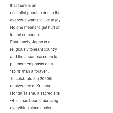
that there is an
essential,genuine desire that
everyone wants to live in joy.
No one means to get hurt or
to hurt someone.
Fortunately, Japan is a
religiously tolerant country
and the Japanese seem to
put more emphasis on a
“spirit” than a “prayer”.
To celebrate the 2050th
anniversary of Kumano
Hongu Taisha, a sacred site
which has been embracing
everything since ancient