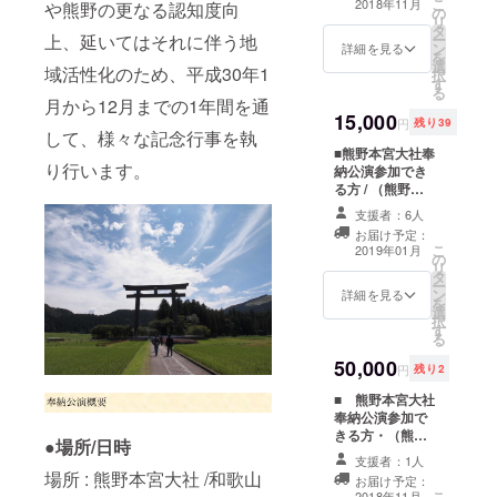
キタリュウイチ
こ
2018年11月
や熊野の更なる認知度向
の
朋子さん、和田
様のための参加
事で成功するこ
と和田裕美がこ
リ
タ
裕美さんより お
席をご用意させ
とを神社に学ぶ
の日も揃って登
ー
上、延いてはそれに伴う地
ン
礼のお便りが届
詳細を見る
ていただきま
結果を残
壇します！直接
を
選
きます。 当日の
す。（自由席）
せる人は、ここ
域活性化のため、平成30年1
話せる近い空間
択
す
イベント映像も
是非、一緒に熊
を信じて生きて
でさらにダブル
る
後日 URLにてお
月から12月までの1年間を通
野本宮大社の創
いる どう
のお祝いを！
15,000
届けします。
建２０５０大祭
すればいい？こ
円
残り39
して、様々な記念行事を執
をお祝いしま
れからのわた
■熊野本宮大社奉
しょう！ 公演内
し など
り行います。
納公演参加でき
容 １部 １３：
１１月１７日の
る方 / （熊野公
３０〜 ＜第一部
映像とともに、
演、東京公演、
＞ オキタリュ
熊野のパワーを
支援者：6人
映像） ■ 熊野
ウイチ・和田裕
届けます。 ※オ
お届け予定：
本宮大社特別奉
美のトークセッ
キタリュウイチ
こ
2019年01月
の
納公演ご招待！
ション
と和田裕美がこ
リ
タ
ご指定のメー
蘇り
の日も揃って登
ー
ン
ルアドレスに
詳細を見る
の聖地、熊野だ
壇します！直接
を
選
「熊野本宮大社
から語れる！
話せる近い空間
択
す
奉納公演のご招
【人
でさらにダブル
る
待状」を お送り
生１００年時代
のお祝いを！ ■
50,000
させていただき
における、これ
円
残り2
本奉納公演を記
ます。（一週間
からの人生の育
録したスペシャ
■ 熊野本宮大社
経ってもメール
て方】 ・ずっ
ル映像プレゼン
奉納公演参加で
が届かない場合
と続く幸せを手
ト！ 公演を編
きる方・（熊野
は
にいれるには？
集し、限定配
●場所/日時
公演 オキタ
support@wada
・稼ぎ続ける
信。後日、配信
支援者：1人
リュウイチ個
hiromi.comまで
場所 : 熊野本宮大社 /和歌山
ために必要なこ
URLをメールに
お届け予定：
別 記念撮影
ご連絡ください
とは神社から学
こ
てお送りいたし
2018年11月