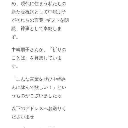
それらの言葉=ギ
め、現代に住まう私たちの
すればいい？こ
フトを朗読、神
れからのわた
事として奉納し
新たな祝詞として中嶋朋子
し など
ます。 ■
１１月１７日の
がそれらの言葉=ギフトを朗
「東京で熊野本
映像とともに、
宮大社２０５０
熊野をパワーを
読、神事として奉納しま
年大祭をお祝い
届けます。
しよう！」にご
■本奉納公演を記
す。
招待 「オキタ
録したスペシャ
リュウイチ＆和
ル映像プレゼン
田裕美のトーク
ト！ 公演を編
中嶋朋子さんが、「祈りの
セッション熊野
集し、限定配
イベント上映会
ことば」を募集していま
信。後日、配信
にご招待！ 会
URLをメールに
す。
場: シアター代
てお送りいたし
官山 日程: ２０
ます。
１９年１月２８
「こんな言葉をぜひ中嶋さ
日 １９：０
０〜 ※ご案内状
んに詠んで欲しい！」とい
をメールにて事
前にお送りいた
うものがございましたら
します。 内容：
「熊野本宮大社
創建２０５０年
以下のアドレスへお送りく
を東京でも祝う
ださいませ
会」 神社
がパワースポッ
トになったのは