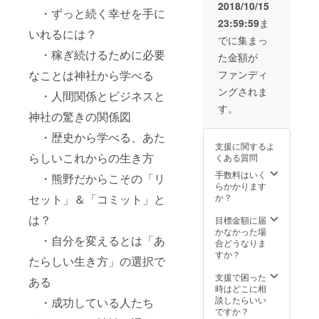
嶋朋子、和田裕
2018/10/15
ご連絡ください
出演 ：
の新たな祝詞と
・ずっと続く幸せを手に
美、オキタリュ
ませ） 当日は皆
中嶋朋子 世界
して中嶋朋子が
23:59:59
ま
ウイチ）と記念
様のための参加
中の慈しみの言
いれるには？
それらの言葉=ギ
撮影あり！ ■
でに集まっ
席をご用意させ
葉を集め、現代
フトを朗読、神
熊野本宮大社特
ていただきま
に住まう私たち
・稼ぎ続けるために必要
事として奉納し
た金額が
別奉納公演参加
す。（前列指定
の新たな祝詞と
ます。 ■本奉
権 ご指定の
ファンディ
なことは神社から学べる
席） 是非、一緒
して中嶋朋子が
納公演を記録し
メールアドレス
に熊野本宮大社
それらの言葉=ギ
たスペシャル映
ングされま
・人間関係とビジネスと
に「熊野本宮大
の創建２０５０
フトを朗読、神
像プレゼント！
社奉納公演のご
す。
大祭をお祝いし
事として奉納し
公演を編集
神社の驚きの関係図
招待状」をお送
ましょう！ 公演
ます。 ■熊野本
し、限定配信。
りさせていただ
内容 １部 １
宮大社奉納公演
後日、配信URL
・歴史から学べる、あた
きます。（一週
３：３０〜 ＜第
を記録したスペ
支援に関するよ
をメールにてお
間経ってもメー
一部＞ オキタ
シャル映像を編
らしいこれからの生き方
くある質問
送りいたしま
ルが届かない場
リュウイチ・和
集、限定配信さ
す。
手数料はいく
合は
田裕美のトーク
・熊野だからこその「リ
せていただきま
らかかります
support@wada
セッション
す。後日、配信
か？
セット」＆「コミット」と
hiromi.comまで
蘇り
URLをメールに
ご連絡ください
の聖地、熊野だ
てお送りいたし
は？
目標金額に届
ませ） 当日は皆
から語れる！
ます。 ■ 「東
かなかった場
様のための参加
【人
京で熊野本宮大
・自分を変えるとは「あ
合どうなりま
席をご用意させ
生１００年時代
社２０５０年大
すか？
ていただきま
における、これ
祭をお祝いしよ
たらしい生き方」の選択で
す。（前列指定
からの人生の育
う！」にご招待
支援で困った
席） 是非、一緒
て方】２部 １
ある
「オキタリュウ
時はどこに相
に熊野本宮大社
４：５０〜 中嶋
イチ＆和田裕美
談したらいい
の創建２０５０
・成功している人たち
朋子プロデュー
のトークセッ
ですか？
大祭をお祝いし
ス「ギフト」・
ション熊野イベ