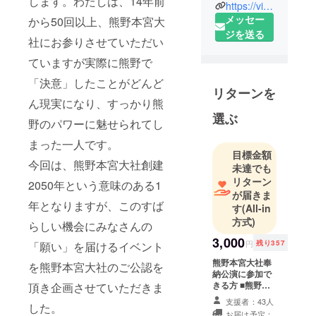
します。わたしは、14年前
さまざまな
https://vintageaging.com/
メッセー
活動を通し
から50回以上、熊野本宮大
ジを送る
て、世界に
社にお参りさせていただい
誇れる日本
ていますが実際に熊野で
の美点を発
信していく
「決意」したことがどんど
リターンを
為の非営利
ん現実になり、すっかり熊
活動団体。
選ぶ
野のパワーに魅せられてし
それが神社
まった一人です。
プラス1で
目標金額
す。
今回は、熊野本宮大社創建
未達でも
リターン
2050年という意味のある1
が届きま
年となりますが、このすば
す
(All-in
方式)
らしい機会にみなさんの
3,000
円
残り357
「願い」を届けるイベント
熊野本宮大社奉
を熊野本宮大社のご公認を
納公演に参加で
きる方 ■熊野本
頂き企画させていただきま
宮大社奉納公演
支援者：43人
した。
ご招待 ご指定の
お届け予定：