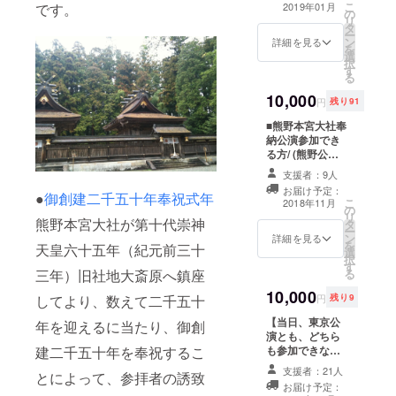
にて事前にお送
りの聖地、熊野
こ
2019年01月
です。
の
大祭をお祝いし
りいたします。
だから語れる！
リ
タ
よう！にご招待
内容：「熊野本
【人
ー
ン
「オキタリュウ
詳細を見る
宮大社創建２０
生１００年時代
を
選
イチ＆和田裕美
５０年を東京で
における、これ
択
す
のトークセッ
も祝う会」
からの人生の育
る
ション熊野イベ
神社がパ
て方】 ２部 １
10,000
ント上映会にご
ワースポットに
４：５０〜 中嶋
円
残り91
招待！ 会場: シ
なったのはな
朋子プロデュー
■熊野本宮大社奉
アター代官山 日
ぜ？ 昔の
ス「ギフト」・
納公演参加でき
程: ２０１９年
人はみんなスピ
祈りのステージ
る方/ (熊野公
１月２８日 １
リチュアル？
出演 ：
演 映像） ■
９：００〜 ※ご
現在、過
中嶋朋子 世界
支援者：9人
熊野本宮大社特
案内状をメール
去、未来が熊野
中の慈しみの言
お届け予定：
別奉納公演ご招
●
御創建二千五十年奉祝式年
にて事前にお送
にある 仕
葉を集め、現代
こ
2018年11月
の
待 ご指定のメー
りいたします。
事で成功するこ
に住まう私たち
リ
熊野本宮大社が第十代崇神
タ
ルアドレスに
内容：「熊野本
とを神社に学ぶ
の新たな祝詞と
ー
ン
「熊野本宮大社
詳細を見る
宮大社創建２０
結果を残
して中嶋朋子が
を
天皇六十五年（紀元前三十
選
奉納公演のご招
５０年を東京で
せる人は、ここ
それらの言葉=ギ
択
す
待状」を お送り
も祝う会」
を信じて生きて
フトを朗読、神
る
三年）旧社地大斎原へ鎮座
させていただき
神社がパ
いる どう
事として奉納し
10,000
ます。（一週間
ワースポットに
すればいい？こ
円
残り9
してより、数えて二千五十
ます。
経ってもメール
なったのはな
れからのわた
【当日、東京公
が届かない場合
年を迎えるに当たり、御創
ぜ？ 昔の
し など
演とも、どちら
は
人はみんなスピ
１１月１７日の
も参加できない
建二千五十年を奉祝するこ
support@wada
リチュアル？
映像とともに、
方向け】 イベン
hiromi.comまで
現在、過
熊野のパワーを
支援者：21人
とによって、参拝者の誘致
ト終了後 八咫烏
ご連絡ください
去、未来が熊野
届けます。 ※オ
お届け予定：
ポストから 中嶋
ませ） 当日は皆
にある 仕