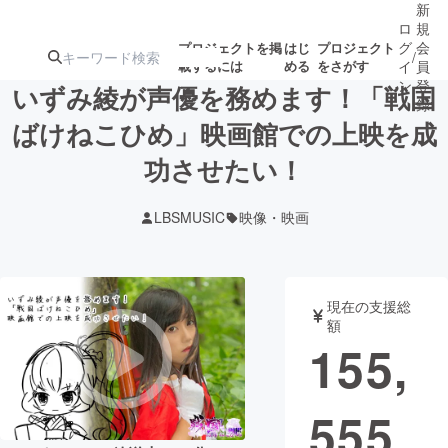
新
ロ
規
グ
会
プロジェクトを掲
はじ
プロジェクト
/
載するには
める
をさがす
イ
員
ン
登
いずみ綾が声優を務めます！「戦国
録
ばけねこひめ」映画館での上映を成
功させたい！
人気のプロ
注目のリ
注目の新着プロ
募集終了が近いプ
もうすぐ公開
ジェクト
ターン
ジェクト
ロジェクト
されます
LBSMUSIC
映像・映画
アート・写真
音楽
現在の支援総
テクノロジー・ガジェット
ゲーム・サ
額
155,
映像・映画
書籍・雑誌
555
ビジネス・起業
チャレンジ