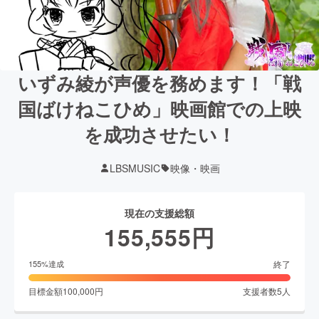
いずみ綾が声優を務めます！「戦
国ばけねこひめ」映画館での上映
を成功させたい！
LBSMUSIC
映像・映画
現在の支援総額
155,555
円
終了
155
%達成
目標金額
100,000
円
支援者数
5
人