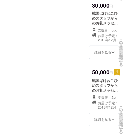
30,000
綾さん
円
からの
戦国ばけねこひ
お礼ボ
めスタッフから
イス
のお礼メッセー
ジ いずみ綾さん
支援者：0人
からのお礼ボイ
お届け予定：
ス いずみ綾さん
こ
2018年12月
の
からのお礼動画
リ
タ
ー
ン
詳細を見る
を
選
択
す
る
50,000
円
戦国ばけねこひ
めスタッフから
のお礼メッセー
ジ いずみ綾さん
支援者：2人
からのお礼ボイ
お届け予定：
ス いずみ綾さん
こ
2018年12月
の
からのお礼動画
リ
タ
いずみ綾さんの
ー
ン
メイキング映像
詳細を見る
を
選
択
す
る