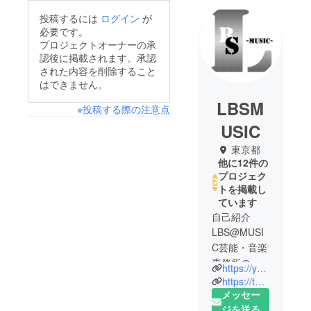
投稿するには
ログイン
が
必要です。
プロジェクトオーナーの承
認後に掲載されます。承認
された内容を削除すること
はできません。
LBSM
※投稿する際の注意点
USIC
東京都
他に12件の
プロジェク
トを掲載し
ています
自己紹介
LBS@MUSI
C芸能・音楽
事務所の加
https://y-studio.jimdo.com/
藤です。
https://twitter.com/lbsmusic_ongaku
年齢を問わ
メッセー
ず純粋に夢
ジを送る