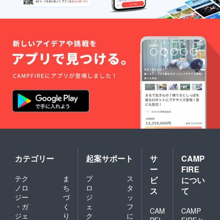
カテゴリー
起案サポート
サ
CAMP
ー
FIRE
テク
ま
プ
ス
ビ
につい
ノロ
ち
ロ
タ
ス
て
ジー
づ
ジ
ッ
・ガ
く
ェ
フ
CAM
CAMP
ジェ
り
ク
に
PFI
FIREと