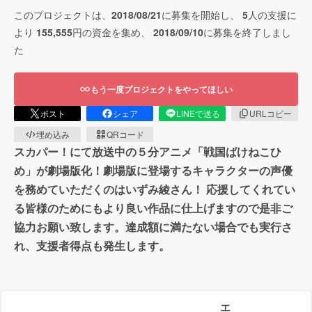
このプロジェクトは、
2018/08/21
に募集を開始し、
5
人の支援に
より
155,555
円の資金を集め、
2018/09/10
に募集を終了しまし
た
もう一度プロジェクトをやってほしい
ポスト
シェア
LINEで送る
URLコピー
埋め込み
QRコード
スカパー！にて放送中の５分アニメ「戦国ばけねこひ
め」が劇場版化！劇場版に登場するキャラクターの声優
を務めていただくのはいずみ綾さん！ 応援してくれてい
る皆様のためにもより良い作品に仕上げますので是非ご
協力お願い致します。達成額に満たない場合でも実行さ
れ、支援者得点も発生します。
エ