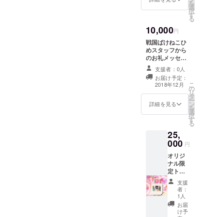
を
選
択
す
る
10,000
円
戦国ばけねこひ
めスタッフから
のお礼メッセー
ジ いずみ綾さん
支援者：0人
からのお礼ボイ
お届け予定：
ス
こ
2018年12月
の
リ
タ
ー
ン
詳細を見る
を
選
択
す
る
25,
000
円
オリジ
ナル限
定トー
トバッ
支援
グサイ
者：
ン入り
1人
（タイ
お届
プA）
け予