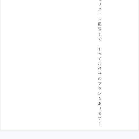
リ
タ
ー
ン
配
送
ま
で
、
す
べ
て
お
任
せ
の
プ
ラ
ン
も
あ
り
ま
す
！