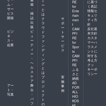
ミ
に基づ
RE
ム・
籍
ー
く表記
for
サー
・
と
情報セ
Ente
ビス
雑
は
キュリ
rtain
開発
誌
ク
サ
ティ方
men
出
ラ
ポ
針
t
版
ウ
ー
反社基
CAM
ビジ
ビ
ド
ト
本方針
PFI
ネ
ュ
フ
サ
カスタ
RE
ス・
ー
ァ
ー
マーハ
for
起業
テ
ン
ビ
ラスメ
Spor
ィ
デ
ス
ントに
ts
ー
ィ
対する
CAM
・
ン
考え方
PFI
ヘ
グ
クッ
RE
ル
と
キーポ
ふる
ス
は
リシー
さと
ケ
プ
実
納税
ア
ロ
施
AD
アー
舞
ジ
事
FOR
ト・
台
ェ
例
ALL
写真
・
ク
HIO
パ
ト
KOS
フ
の
HI