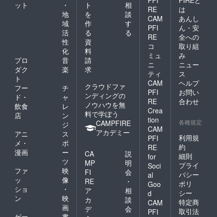
ット
・
ト
相
RE
は
地
を
談
CAM
あんし
域
作
す
PFI
ん・安
活
る
る
RE
全への
性
資
コ
取り組
化
料
ミュ
み
プロ
音
請
ニ
ニュー
ダク
楽
求
ティ
ス
ト
CAM
ヘルプ
クラウドファ
フー
チ
PFI
お問い
ンディングの
ド・
ャ
RE
合わせ
ノウハウを無
飲食
レ
Crea
料で学ぼう
店
ン
tion
各種規定
CAMPFIRE
ジ
CAM
アカデミー
アニ
ス
利用規
PFI
メ・
ポ
約
RE
漫画
ー
CA
説
細則
for
ツ
MP
明
プライ
Soci
ファ
映
FI
会
バシー
al
ッ
像
RE
・
ポリ
Goo
ショ
・
ア
相
シー
d
ン
映
カ
談
特定商
CAM
画
デ
会
取引法
PFI
ゲー
書