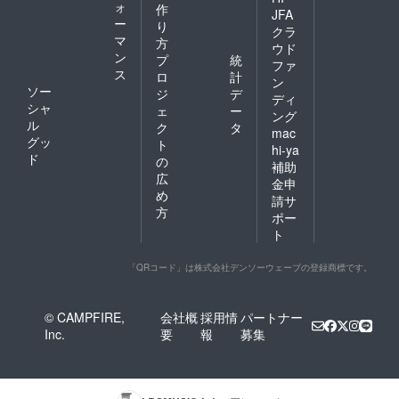
ォ
作
JFA
ー
り
クラ
マ
方
ウド
ン
プ
統
ファ
ス
ロ
計
ン
ソー
ジ
デ
ディ
シャ
ェ
ー
ング
ル
ク
タ
mac
グッ
ト
hi-ya
ド
の
補助
広
金申
め
請サ
方
ポー
ト
「QRコード」は株式会社デンソーウェーブの登録商標です。
© CAMPFIRE,
会社概
採用情
パートナー
Inc.
要
報
募集