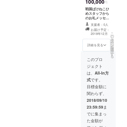
100,000
円
戦国ばけねこひ
めスタッフから
のお礼メッセー
ジ いずみ綾さん
支援者：0人
からのお礼ボイ
お届け予定：
ス いずみ綾さん
こ
2018年12月
の
からのお礼動画
リ
タ
いずみ綾さんの
ー
ン
メイキング映像
詳細を見る
を
選
映画のエンド
択
す
ロールに協賛と
る
してお名前の掲
このプロ
載の選択
ジェクト
は、
All-In方
式
です。
目標金額に
関わらず、
2018/09/10
23:59:59
ま
でに集まっ
た金額が