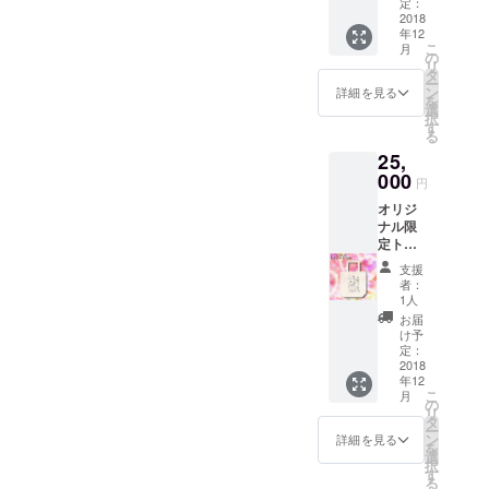
戦国ば
定：
けねこ
2018
年12
ひめス
こ
月
タッフ
の
リ
からの
タ
ー
お礼
ン
詳細を見る
を
メッ
選
択
セージ
す
る
いずみ
25,
綾さん
からの
000
円
お礼ボ
オリジ
イス
ナル限
定トー
トバッ
支援
グサイ
者：
ン入り
1人
（タイ
お届
プB）
け予
戦国ば
定：
けねこ
2018
年12
ひめス
こ
月
タッフ
の
リ
からの
タ
ー
お礼
ン
詳細を見る
を
メッ
選
択
セージ
す
る
いずみ