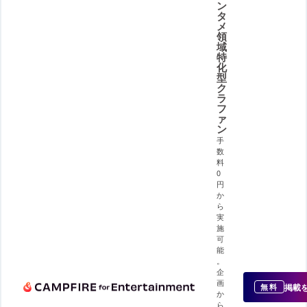
ン
タ
メ
領
域
特
化
型
ク
ラ
フ
ァ
ン
手
数
料
0
円
か
ら
実
施
可
能
。
企
画
掲載
無料
か
ら