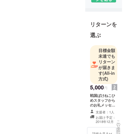
をめざして
頑張ってい
る方々を応
リターンを
援し、誰も
が夢を追い
選ぶ
かけること
のできる時
目標金額
代を作って
未達でも
いけるよう
リターン
に心がけて
が届きま
います。
す
(All-in
一緒に楽し
方式)
い作品を作
5,000
円
り上げて行
戦国ばけねこひ
きましょ
めスタッフから
う。
のお礼メッセー
ジ
支援者：1人
お届け予定：
こ
2018年12月
の
リ
タ
ー
ン
詳細を見る