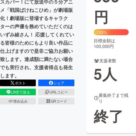
スカパー！にて放送中の５分アニ
円
メ「戦国ばけねこひめ」が劇場版
まちづくり・地域活性化
化！劇場版に登場するキャラク
ターの声優を務めていただくのは
CAMPFIRE for Social Good
CAMPFIRE Creation
155%
いずみ綾さん！ 応援してくれてい
CAMPFIREふるさと納税
machi-ya
コミュニティ
目標金額は
る皆様のためにもより良い作品に
100,000円
仕上げますので是非ご協力お願い
致します。達成額に満たない場合
支援者数
5
人
でも実行され、支援者得点も発生
します。
ポスト
シェア
LINEで送る
URLコピー
募集終了まで残
り
埋め込み
QRコード
終了