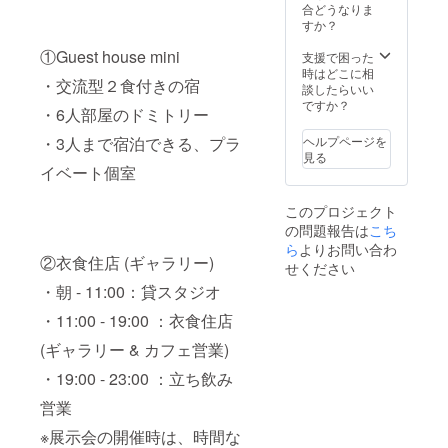
合どうなりま
すか？
①Guest house mini
支援で困った
時はどこに相
・交流型２食付きの宿
談したらいい
ですか？
・6人部屋のドミトリー
ヘルプページを
・3人まで宿泊できる、プラ
見る
イベート個室
このプロジェクト
の問題報告は
こち
ら
よりお問い合わ
②衣食住店 (ギャラリー)
せください
・朝 - 11:00：貸スタジオ
・11:00 - 19:00 ：衣食住店
(ギャラリー & カフェ営業)
・19:00 - 23:00 ：立ち飲み
営業
※展示会の開催時は、時間な