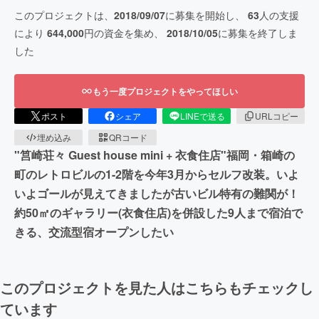
このプロジェクトは、
2018/09/07
に募集を開始し、
63
人の支援
により
644,000
円の資金を集め、
2018/10/05
に募集を終了しま
した
もう一度プロジェクトをやってほしい
ポスト
シェア
LINEで送る
URLコピー
埋め込み
QRコード
"筥崎荘々 Guest house mini + 衣食住店"福岡・箱崎の
町のレトロビルの1-2階を今年3月からセルフ改装。いよ
いよゴールが見えてきましたが古いビル特有の難関が！
約50㎡のギャラリー(衣食住店)を併設した9人まで宿泊で
きる、交流型宿オープンしたい
このプロジェクトを見た人はこちらもチェックし
ています