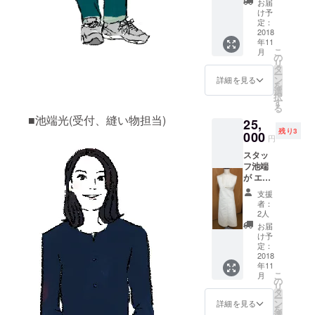
お届
け予
定：
2018
年11
こ
月
の
リ
タ
ー
ン
詳細を見る
を
選
択
す
る
■池端光(受付、縫い物担当)
25,
残り3
000
円
スタッ
フ池端
が エプ
ロンを
支援
製作し
者：
ます
2人
券。 こ
お届
のモデ
け予
ルは、
定：
店主原
2018
年11
田用に
こ
月
製作し
の
リ
ても
タ
ー
らった
ン
詳細を見る
を
１ショ
選