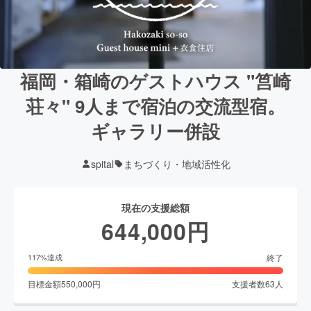
福岡・箱崎のゲストハウス "筥崎
荘々" 9人まで宿泊の交流型宿。
ギャラリー併設
spital
まちづくり・地域活性化
現在の支援総額
644,000
円
終了
117
%達成
目標金額
550,000
円
支援者数
63
人