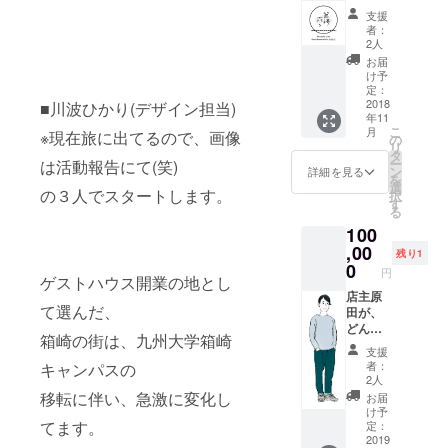
切 (９人
支援
まで宿
者：
泊可能
2人
です) 仲
お届
間で盛
け予
り上
定：
がって
2018
■川波ひかり(デザイン担当)
年11
くださ
こ
月
※現在旅に出てるので、画像
い！！
の
リ
※6名部
タ
ー
は活動報告にて(笑)
屋、3名
ン
詳細を見る
を
まで使
選
の３人でスタートします。
択
える個
す
る
室の2部
100
屋。 ※
宿泊日
,00
残り1
は、他
0
円
のお客
ゲストハウス開業の地とし
様の予
店主原
て選んだ、
約が
田が、
入って
どんな
箱崎の街は、九州大学箱崎
いない
場所で
支援
日にな
も イベ
者：
キャンパスの
ります
ントの
2人
ので、
企画担
移転に伴い、急激に変化し
お届
事前に
当した
け予
相談さ
り、あ
てます。
定：
せてい
なたの
2019