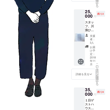
択
ルダー
す
る
のエプ
25,
ロンで
残り2
す。 券
000
円
到着
スタッ
後、主
フ、川
にメー
浪ひか
ルにて
りが 名
エプロ
支援
刺を作
ン製作
者：
ります
の相談
3人
券。 券
をさせ
お届
到着
ていた
け予
後、
だきま
定：
メール
2018
す。 (納
年11
などを
期は、
こ
月
中心に
その際
の
リ
相談さ
に要相
タ
ー
せて製
談)
ン
詳細を見る
を
作させ
選
択
て頂き
す
る
ます。
35,
(納期
残り8
は、そ
000
円
の際に
１日ゲ
要相談)
ストハ
ウス貸