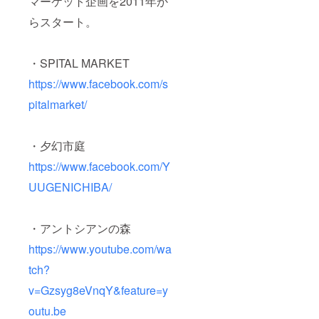
マーケット企画を2011年か
らスタート。
・SPITAL MARKET
https://www.facebook.com/s
pitalmarket/
・夕幻市庭
https://www.facebook.com/Y
UUGENICHIBA/
・アントシアンの森
https://www.youtube.com/wa
tch?
v=Gzsyg8eVnqY&feature=y
outu.be