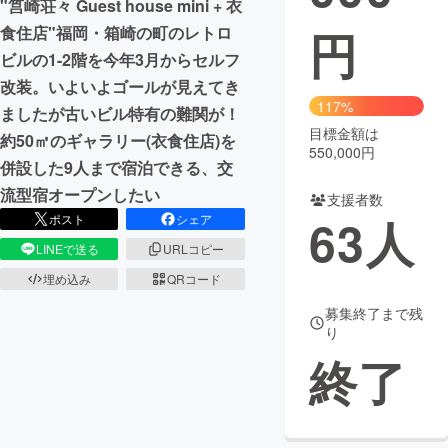
"筥崎荘々 Guest house mini + 衣
円
食住店"福岡・箱崎の町のレトロ
まちづくり・地域活性化
ビルの1-2階を今年3月からセルフ
改装。いよいよゴールが見えてき
CAMPFIRE for Social Good
CAMPFIRE Creation
117%
ましたが古いビル特有の難関が！
CAMPFIREふるさと納税
machi-ya
コミュニティ
目標金額は
約50㎡のギャラリー(衣食住店)を
550,000円
併設した9人まで宿泊できる、交
流型宿オープンしたい
支援者数
63
人
ポスト
シェア
LINEで送る
URLコピー
埋め込み
QRコード
募集終了まで残
り
終了