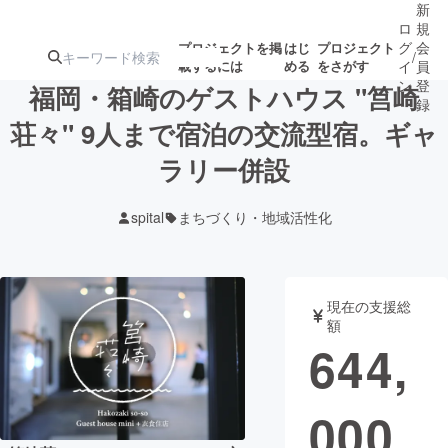
新
ロ
規
グ
会
プロジェクトを掲
はじ
プロジェクト
/
載するには
める
をさがす
イ
員
ン
登
福岡・箱崎のゲストハウス "筥崎
録
荘々" 9人まで宿泊の交流型宿。ギャ
ラリー併設
人気のプロ
注目のリ
注目の新着プロ
募集終了が近いプ
もうすぐ公開
ジェクト
ターン
ジェクト
ロジェクト
されます
spital
まちづくり・地域活性化
アート・写真
音楽
現在の支援総
テクノロジー・ガジェット
ゲーム・サ
額
644,
映像・映画
書籍・雑誌
000
ビジネス・起業
チャレンジ