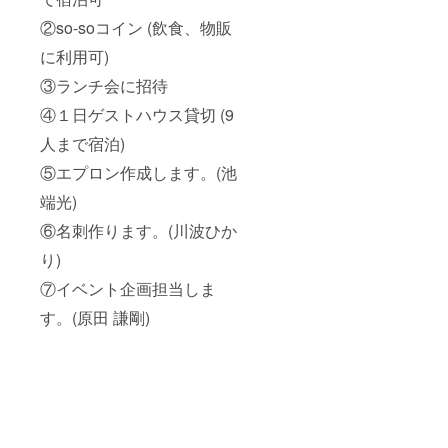
②so-soコイン (飲食、物販
に利用可)
③ランチ会に招待
④１日ゲストハウス貸切 (9
人まで宿泊)
⑤エプロン作成します。(池
端光)
⑥名刺作ります。(川波ひか
り)
⑦イベント企画担当しま
す。(原田 謙剛)