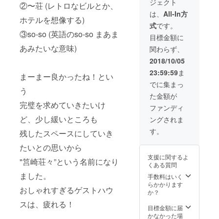
ジェクト
しま
い。 ※
②〜荘 (レトロなビルとか、
す。 ※
来年１
は、
All-In方
支援者
ホテルを想像する)
月以降
式
です。
様に
の企画
③so-so (英語のso-so まあま
は、優
担当し
目標金額に
先的
ます。
あみたいな意味)
関わらず、
に、ラ
ンチ会
2018/10/05
のおし
23:59:59
ま
らせを
まーまー良かったね！とい
しま
でに集まっ
す。 ※
う
た金額が
写真
完璧を求めていきたいけ
は、イ
ファンディ
メージ
ど、少し緩いところも
ングされま
です。
でもこ
す。
残したスペースにしていき
んな日
もあり
たいとの思いから
ます。
支援に関するよ
"筥崎荘々”という名前になり
くある質問
ました。
手数料はいく
らかかります
おしゃれすぎるゲストハウ
か？
スは、疲れる！
目標金額に届
かなかった場