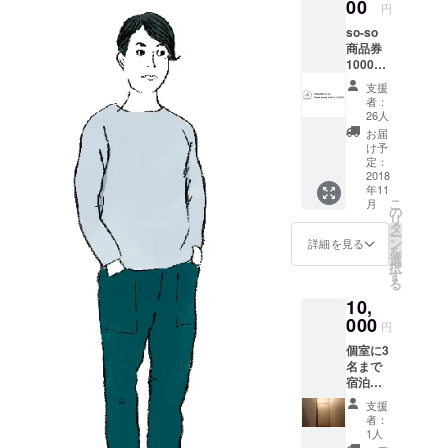
を食べ
00
円
ます。
so-so
・朝食
商品券
は、事
1000円
前に用
x ５枚
意する
支援
筥崎
ので、
者：
荘々
各自で
26人
で、飲
自由に
お届
食/ 物販
食べて
け予
に使え
もらい
定：
ます。
2018
ます。
年11
・αは、
こ
月
宿泊日
の
リ
によっ
タ
ー
て異な
ン
詳細を見る
を
りま
選
択
す。
す
る
10,
000
円
個室に3
名まで
宿泊で
きま
支援
す。/１
者：
日
1人