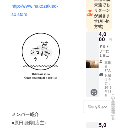
未達でも
岡)
http://www.hakozakiso-
リターン
・筥崎荘々
so.store
が届きま
(福岡)
す
(All-in
・荘々ラボ
方式)
(福岡)
4,0
・䒾々(福岡)
00
円
・元下宿(福
ドミト
岡)
リーに
１日宿
泊でき
支援
ます。
者：
※２食付
17人
き＋ウ
お届
エルカ
け予
ムドリ
定：
ンク＋α
2018
年11
・夕食
こ
月
は、19
の
リ
時か
タ
ー
ら、ス
ン
詳細を見る
を
タッフ
選
択
メンバー紹介
と同じ
す
る
家庭の
■原田 謙剛(店主)
5,0
ごはん