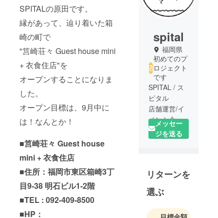
SPITALの原田です。
縁があって、辿り着いた箱
spital
崎の町で
福岡県
"筥崎荘々 Guest house mini
初めてのプ
+ 衣食住店"を
ロジェクト
です
オープンすることになりま
SPITAL / ス
した。
ピタル
オープン目標は、9月中に
店舗運営/イ
ベント企画
は！なんとか！
メッセー
人の集まる
ジを送る
空間を作る
■筥崎荘々 Guest house
仕事をして
mini + 衣食住店
います。
■住所：福岡市東区箱崎3丁
リターンを
・SPITAL
目9-38 明石ビル1-2階
選ぶ
(小倉)
■TEL : 092-409-8500
・スピタル
■HP：
ハコザキ(福
目標金額