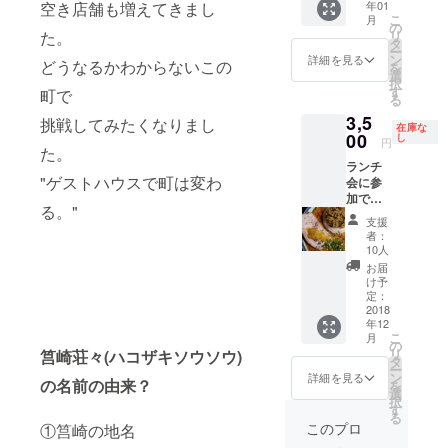
年01
空き店舗も増えてきまし
ただき
わがま
こ
月
ます。
ま聞き
の
リ
た。
ます。
タ
ー
福岡県
ン
詳細を見る
どうなるかわからないこの
を
近郊限
選
択
定 (九州
す
町で
る
各地、
3,5
山口く
挑戦してみたくなりまし
在庫な
らいま
00
し
円
た。
で) ※
ランチ
マー
"ゲストハウスで町は変わ
会に参
ケッ
加でき
ト、
る。"
ます。
アー
支援
(毎月開
ティス
者：
催でき
トブッ
10人
たらい
キン
お届
いなー)
グ、そ
け予
※筥崎
の他企
定：
荘々に
2018
画など
年12
て開催
※現場管
こ
月
※企画の
理費、
の
リ
筥崎荘々(ハコザキソウソウ)
日程な
その他
タ
ー
どの案
諸経費
ン
詳細を見る
の名前の由来？
を
内は、
は、別
選
択
その都
途相談
す
る
度SNS
させて
このプロ
①筥崎の地名
に投稿
くださ