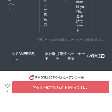
ク
タ
mac
グッ
ト
hi-ya
ド
の
補助
広
金申
め
請サ
方
ポー
ト
「QRコード」は株式会社デンソーウェーブの登録商標です。
© CAMPFIRE,
会社概
採用情
パートナー
Inc.
要
報
募集
RINGOLLECTION
さんへアンコール
もう一度プロジェクトをやってほしい
6