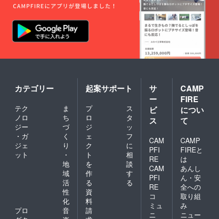
のお名
ポン
間有
前は備
コード
効、送
考欄に
をお送
料は割
ご記入
りしま
引対象
くださ
す。
外、他
い。 ※2
クーポ
クーポ
公式ス
ンは
ンとの
トア
3,000円
併用は
オープ
以上の
できま
ン3日前
ご購入
せん。
まで
から利
カテゴリー
起案サポート
サ
CAMP
に、
用可能
ー
FIRE
CAMPF
です。
IREの
テク
ま
プ
ス
公式ス
ビ
につい
「メッ
トア
ノロ
ち
ロ
タ
ス
て
セー
オープ
ジー
づ
ジ
ッ
ジ」で
ン日か
・ガ
く
ェ
フ
優先招
ら6ヶ月
CAM
CAMP
ジェ
り
ク
に
待URL
間有
PFI
FIREと
ット
・
ト
相
とクー
効、送
RE
は
ポン
料は割
地
を
談
CAM
あんし
コード
引対象
域
作
す
PFI
ん・安
をお送
外、他
活
る
る
りしま
RE
全への
クーポ
性
資
す。
ンとの
コ
取り組
化
料
クーポ
併用は
ミュ
み
ンは
プロ
音
請
できま
ニ
ニュー
3,000円
せん。