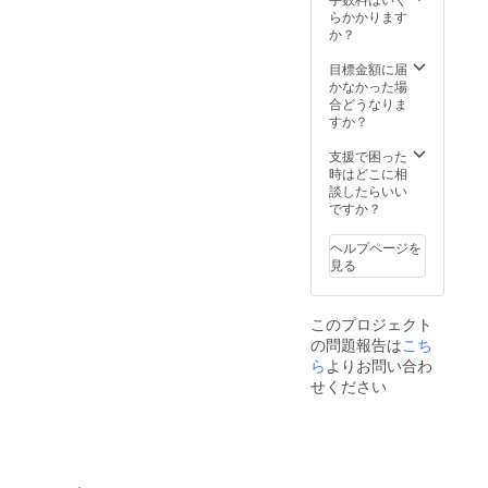
公式ス
ンとの
バッジ
テッ
らかかります
ルデザ
トア
併用は
掲載
カー：
か？
インの
オープ
できま
（※1）
プロ
デジタ
ン3日前
せん。
・
ジェク
目標金額に届
ルバッ
まで
25%OF
ト開始3
かなかった場
ジを、
に、
Fクーポ
日以内
合どうなりま
RINGO
CAMPF
ン × 3枚
の支援
すか？
LLECTI
IREの
（※2）
者様限
ON公式
「メッ
・ECサ
定 ※1 支
支援で困った
サイト
セー
イト プ
援者様
時はどこに相
内に
ジ」で
レオー
のお名
談したらいい
「ブラ
優先招
プン優
前
ですか？
ンド創
待URL
先招待
（ニッ
設メン
とクー
（※2）
クネー
バー」
ポン
ヘルプページを
【早期
ム可）
として
コード
見る
支援特
を刻印
掲載し
をお送
典】オ
したオ
ます。
りしま
リジナ
リジナ
ご希望
す。
このプロジェクト
ルCF限
ルデザ
のお名
クーポ
の問題報告は
定ス
こち
インの
前は備
ンは
テッ
デジタ
ら
よりお問い合わ
考欄に
3,000円
カー：
ルバッ
ご記入
せください
以上の
プロ
ジを、
くださ
ご購入
ジェク
RINGO
い。 ※2
から利
ト開始3
LLECTI
公式ス
用可能
日以内
ON公式
トア
です。
の支援
サイト
オープ
公式ス
者様限
内に
ン3日前