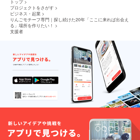
トア
トップ
>
定 ※1 支
「ブラ
まで
オープ
プロジェクトをさがす
>
援者様
ンド創
に、
ン日か
ビジネス・起業
>
のお名
設メン
CAMPF
ら6ヶ月
前
りんごモチーフ専門｜探し続けた20年「ここに来れば出会え
バー」
IREの
間有
（ニッ
として
「メッ
る」場所を作りたい！
>
効、送
クネー
掲載し
セー
料は割
支援者
ム可）
ます。
ジ」で
引対象
を刻印
ご希望
優先招
外、他
したオ
のお名
待URL
クーポ
リジナ
前は備
とクー
ンとの
ルデザ
考欄に
ポン
併用は
インの
ご記入
コード
できま
デジタ
くださ
をお送
せん。
ルバッ
い。 ※2
りしま
ジを、
公式ス
す。
RINGO
トア
クーポ
LLECTI
オープ
ンは
ON公式
ン3日前
1,000円
サイト
まで
以上の
内に
に、
ご購入
「ブラ
CAMPF
から利
ンド創
IREの
用可能
設メン
「メッ
です。
バー」
セー
公式ス
として
ジ」で
トア
掲載し
優先招
オープ
ます。
待URL
ン日か
ご希望
とクー
ら6ヶ月