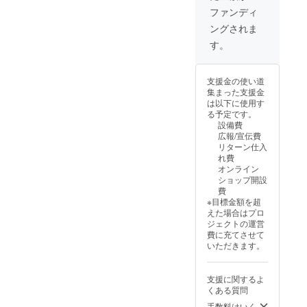
ム可）
クーポ
ジ」で
なヴィ
セット
レオー
ファンディ
を刻印
ンは
優先招
ンテー
（食
プン優
したオ
3,000円
待URL
ングされま
ジアイ
器・
先招待
リジナ
以上の
とクー
テムを
キッチ
（※2）
す。
ルデザ
ご購入
ポン
中心に
ン雑貨
【早期
インの
から利
コード
お届け
等） ・
支援特
デジタ
用可能
をお送
しま
公式HP
典】オ
ルバッ
です。
りしま
支援金の使い道
す。 ●
への
リジナ
ジを、
公式ス
す。
集まった支援金
パッ
バッジ
ルCF限
RINGO
トア
クーポ
は以下に使用す
ケージ
掲載
定ス
LLECTI
オープ
ンは
る予定です。
内容 ・
（※1）
テッ
ON公式
ン日か
1,000円
設備費
キュ
・
カー：
サイト
ら6ヶ月
以上の
広報/宣伝費
レー
20%OF
プロ
内に
間有
ご購入
リターン仕入
ター
Fクーポ
ジェク
「ブラ
効、送
から利
れ費
セッ
ン × 3枚
ト開始3
ンド創
料は割
用可能
オンライン
ト： 希
（※2）
日以内
設メン
引対象
です。
ショップ開設
少なり
・ECサ
の支援
バー」
外、他
公式ス
費
んごモ
イト プ
者様限
として
クーポ
トア
※目標金額を超
チーフ
レオー
定 ※1 支
掲載し
ンとの
オープ
えた場合はプロ
コレク
プン優
援者様
ます。
併用は
ン日か
ジェクトの運営
ション
先招待
のお名
ご希望
できま
ら6ヶ月
費に充てさせて
（ヴィ
（※2）
前
のお名
せん。
間有
いただきます。
ンテー
【早期
（ニッ
前は備
効、送
ジ・一
支援特
クネー
考欄に
料は割
点物
典】オ
ム可）
ご記入
引対象
支援に関するよ
等） ・
リジナ
を刻印
くださ
外、他
くある質問
公式HP
ルCF限
したオ
い。 ※2
クーポ
への
定ス
手数料はいく
リジナ