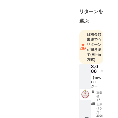
ジュエリー
やアパレル
リターンを
の商品企
選ぶ
画・買い付
けに携わっ
てきまし
目標金額
未達でも
た。一方
リターン
で、気づけ
が届きま
ば20年以
す
(All-in
上、りんご
方式)
モチーフの
3,0
アイテムに
00
円
囲まれる
【10%
日々を過ご
OFF
してきまし
クーポ
ン1枚
た。
支援
＋ 公式
者：
HPへ
4人
世界中に散
「Mess
お届
enger」
け予
らばる、ま
バッジ
定：
だ見ぬりん
掲載】
2026