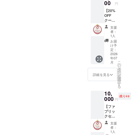
経験で培っ
共に歩
00
公式HP
円
む
た視点を活
への
【20%
「Fello
バッジ
かし、デザ
OFF
w」コー
掲載
イン性と品
クーポ
スで
（※1）
ン1枚
す。 日
・
質の両面か
支援
＋ 公式
常を楽
10%OF
者：
ら厳選した
HPへ
しくす
Fクーポ
1人
「Amb
アイテムを
る文房
ン × 1枚
お届
assado
具を中
（※2）
け予
お届けしま
r」バッ
心に、
定：
・ECサ
す。そし
ジ掲
2026
以下の
イト プ
年07
載】 ブ
特典を
て、この
レオー
こ
月
ランド
パッ
の
プン優
ショップを
リ
の価値
ケージ
タ
先招待
ー
通じて「り
を体現
にして
ン
（※2）
詳細を見る
を
し、広
お届け
選
※1 支援
んごのある
択
く伝え
しま
す
者様の
る
暮らし」を
ていく
す。 ●
お名前
10,
「Amb
楽しむ仲間
パッ
（ニッ
残り49
assado
000
ケージ
クネー
円
を増やして
r」コー
内容 ・
ム可）
いきたいと
【ファ
スで
フェ
を刻印
ブリッ
す。 公
ロー
考えていま
したオ
クセッ
式オン
セッ
リジナ
す。
ト ＋
ライン
ト： り
ルデザ
支援
20%OF
ストア
んごモ
インの
者：
Fクーポ
でのお
チーフ
1人
デジタ
【古物商許