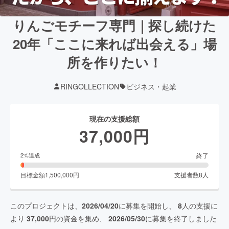
りんごモチーフ専門｜探し続けた
20年「ここに来れば出会える」場
所を作りたい！
RINGOLLECTION
ビジネス・起業
現在の支援総額
37,000
円
終了
2
%達成
目標金額
1,500,000
円
支援者数
8
人
このプロジェクトは、
2026/04/20
に募集を開始し、
8
人の支援に
より
37,000
円の資金を集め、
2026/05/30
に募集を終了しました