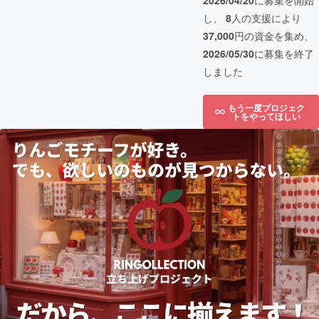
2026/04/20
に募集を開始
し、
8
人の支援により
37,000
円の資金を集め、
2026/05/30
に募集を終了
しました
もう一度プロジェク
トをやってほしい