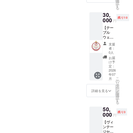
お届け
選
レオー
典】オ
IREの
択
ランド
しま
す
プン優
リジナ
「メッ
る
の質と
す。 ●
先招待
ルCF限
セー
30,
表現を
パッ
（※2）
定ス
ジ」で
残り10
見守り
000
ケージ
※1 支援
テッ
円
優先招
支える
内容 ・
者様の
カー：
待URL
【テー
「Supe
プロ
お名前
プロ
とクー
ブル
rvisor
モー
（ニッ
ジェク
ポン
ウェア
」コー
ター
クネー
ト開始3
コード
セット
スで
セッ
ム可）
日以内
支援
をお送
＋
す。 空
ト： り
を刻印
者：
の支援
りしま
20%OF
間に彩
んごモ
0人
したオ
者様限
す。
Fクーポ
りを添
チーフ
リジナ
お届
定 ※1 支
クーポ
ン3枚
えるイ
のファ
け予
ルデザ
援者様
ンは
＋ 公式
ンテリ
定：
ブリッ
インの
のお名
1,000円
HPへ
2026
ア小物
クセッ
デジタ
前
以上の
年07
「Cond
を中心
ト（タ
ルバッ
（ニッ
ご購入
こ
月
uctor」
に、以
の
オル・
ジを、
クネー
から利
リ
バッジ
下の特
タ
ポーチ
RINGO
ム可）
用可能
ー
掲載】
典を
ン
等） ・
詳細を見る
LLECTI
を刻印
です。
を
ブラン
パッ
選
公式HP
ON公式
したオ
公式ス
択
ドの世
ケージ
す
への
サイト
リジナ
トア
る
界観を
にして
バッジ
内に
ルデザ
オープ
50,
導き、
お届け
掲載
「ブラ
インの
ン日か
残り3
成長を
000
しま
（※1）
ンド創
円
デジタ
ら6ヶ月
リード
す。 ●
・
設メン
ルバッ
間有
【ヴィ
する
パッ
20%OF
バー」
ジを、
効、送
ンテー
「Cond
ケージ
Fクーポ
として
RINGO
料は割
ジセッ
uctor」
内容 ・