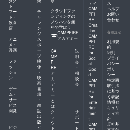
ダク
楽
求
ティ
ス
以上の
ト
ご購入
CAM
ヘルプ
クラウドファ
フー
チ
から利
PFI
お問い
ンディングの
ド・
ャ
用可能
RE
合わせ
ノウハウを無
です。
飲食
レ
Crea
公式ス
料で学ぼう
店
ン
tion
トア
各種規定
CAMPFIRE
ジ
CAM
オープ
アカデミー
アニ
ス
ン日か
利用規
PFI
メ・
ポ
ら6ヶ月
約
RE
漫画
ー
間有
CA
説
細則
for
効、送
ツ
MP
明
プライ
Soci
料は割
ファ
映
FI
会
バシー
al
引対象
ッ
像
RE
・
外、他
ポリ
Goo
ショ
・
ア
相
クーポ
シー
d
ン
映
ンとの
カ
談
特定商
CAM
併用は
画
デ
会
取引法
PFI
できま
ゲー
書
ミ
に基づ
RE
せん。
ム・
籍
ー
く表記
for
サー
・
と
情報セ
Ente
ビス
雑
は
キュリ
rtain
開発
誌
ク
サ
ティ方
men
出
ラ
ポ
針
t
版
ウ
ー
反社基
CAM
ビジ
ビ
ド
ト
本方針
PFI