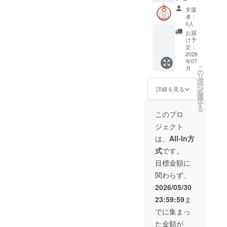
ン × 1枚
掲載し
LLECTI
引対象
ト ＋
コース
スー
（※2）
ます。
支援
ON公式
外、他
25%OF
です。
パーバ
・ECサ
者：
ご希望
サイト
クーポ
Fクーポ
食卓を
イザー
0人
イト プ
のお名
内に
ンとの
ン3枚
彩る食
セッ
レオー
お届
前は備
「ブラ
併用は
＋ 公式
器やカ
ト： り
け予
プン優
考欄に
ンド創
できま
HPへ
トラ
定：
んごモ
先招待
ご記入
設メン
せん。
「Curat
2026
リーな
チーフ
（※2）
くださ
バー」
年07
or」
ど、以
のイン
【早期
い。 ※2
として
こ
月
バッジ
下の特
の
テリア
支援特
公式ス
掲載し
リ
掲載】
典を
タ
雑貨
典】オ
トア
ます。
ー
りんご
パッ
ン
セット
詳細を見る
リジナ
オープ
ご希望
を
モチー
ケージ
選
（オブ
ルCF限
ン3日前
のお名
択
フ専門
にして
す
ジェ・
定ス
まで
前は備
る
ブラン
お届け
バス
このプロ
テッ
に、
考欄に
ドのコ
しま
ケット
カー：
CAMPF
ご記入
ジェクト
レク
す。 ●
等） ・
プロ
IREの
くださ
ション
パッ
公式HP
は、
All-In方
ジェク
「メッ
い。 ※2
の核を
ケージ
への
ト開始3
セー
公式ス
式
です。
担う、
内容 ・
バッジ
日以内
ジ」で
トア
特別な
コンダ
掲載
目標金額に
の支援
優先招
オープ
「Curat
クター
（※1）
者様限
待URL
ン3日前
関わらず、
or」
セッ
・
定 ※1 支
とクー
まで
コース
ト： り
10%OF
2026/05/30
援者様
ポン
に、
です。
んごモ
Fクーポ
のお名
コード
CAMPF
23:59:59
ま
コレク
チーフ
ン × 3枚
前
をお送
IREの
ターが
のテー
（※2）
でに集まっ
（ニッ
りしま
「メッ
厳選し
ブル
・ECサ
クネー
す。
セー
た金額が
た希少
ウェア
イト プ