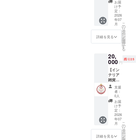
ン1枚
買い物
のス
ルバッ
お届
可証】
＋ 公式
を楽し
テー
け予
ジを、
HPへ
める特
定：
東京都公安
ショナ
RINGO
「Prom
2026
典を
リー
LLECTI
委員会 第
年07
oter」
パッ
セット
ON公式
こ
月
3066826171
バッジ
ケージ
の
（ノー
サイト
リ
掲載】
にして
タ
ト・ペ
29号
内に
ー
ブラン
いま
ン
ン・マ
詳細を見る
「ブラ
を
𫞉澤 正実
ドの魅
す。 ※
選
ステ
ンド創
択
力を外
物品の
す
等） ・
設メン
る
へ広げ
お届け
公式HP
バー」
20,
ていく
はあり
への
として
残り25
「Prom
000
ません
バッジ
掲載し
円
oter」
● パッ
掲載
ます。
【イン
コース
ケージ
（※1）
ご希望
テリア
です。
内容 ・
・
のお名
雑貨
暮らし
公式HP
10%OF
前は備
セット
を彩る
への
Fクーポ
考欄に
支援
＋
テキス
バッジ
ン × 1枚
者：
ご記入
10%OF
タイル
掲載
0人
（※2）
くださ
Fクーポ
アイテ
（※1）
・ECサ
お届
い。 ※2
ン3枚
ムを中
・
け予
イト プ
公式ス
＋ 公式
心に、
定：
20%OF
レオー
トア
HPへ
2026
以下の
Fクーポ
プン優
オープ
年07
「Supe
特典を
ン × 1枚
先招待
ン3日前
こ
月
rvisor
パッ
の
（※2）
（※2）
まで
リ
」バッ
ケージ
タ
・ECサ
【早期
に、
ー
ジ掲
にして
ン
イト プ
詳細を見る
支援特
CAMPF
を
載】 ブ