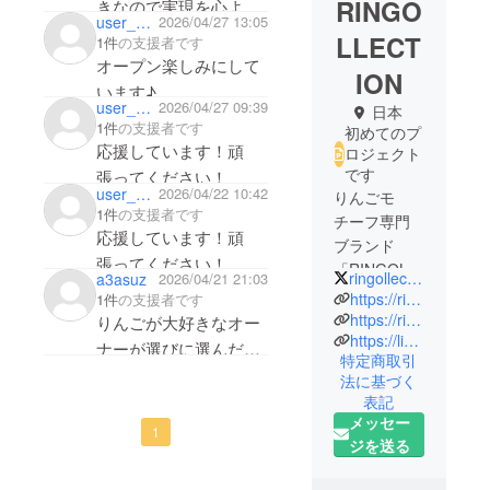
RINGO
きなので実現を心より
user_48114c22e834
2026/04/27 13:05
応援しております🍎
LLECT
1件
の支援者です
オープン楽しみにして
ION
います♪
user_4948201db024
2026/04/27 09:39
日本
1件
の支援者です
初めてのプ
応援しています！頑
ロジェクト
です
張ってください！
user_dfec3bf56704
2026/04/22 10:42
りんごモ
1件
の支援者です
チーフ専門
応援しています！頑
ブランド
張ってください！
「RINGOLL
ringollection
a3asuz
2026/04/21 21:03
ECTION（リ
https://ringollection.com
1件
の支援者です
ンゴレク
https://ringollection.com/founding-members
りんごが大好きなオー
https://linktr.ee/ringollection
ション）」
ナーが選びに選んだ幸
特定商取引
代表。
せいっぱいの世界、楽
法に基づく
しみにしています！
表記
10年以上に
メッセー
1
わたり、
ジを送る
ファッショ
ン業界で