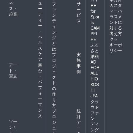
ネ
ュ
フ
サ
カスタ
RE
ス・
ー
ァ
ー
マーハ
for
起業
テ
ン
ビ
ラスメ
Spor
ィ
デ
ス
ントに
ts
ー
ィ
対する
CAM
・
ン
考え方
PFI
ヘ
グ
クッ
RE
ル
と
キーポ
ふる
ス
は
リシー
さと
ケ
プ
実
納税
ア
ロ
施
AD
アー
舞
ジ
事
FOR
ト・
台
ェ
例
ALL
写真
・
ク
HIO
パ
ト
KOS
フ
の
HI
ォ
作
JFA
ー
り
クラ
マ
方
ウド
ン
プ
統
ファ
ス
ロ
計
ン
ソー
ジ
デ
ディ
シャ
ェ
ー
ング
ル