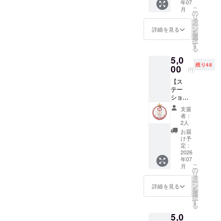
年07
ブラン
ごモチーフ
こ
月
ドの想
の
たち。丁寧
リ
いを受
タ
ー
につくられ
け取
ン
詳細を見る
を
り、次
選
ながら出会
択
へと運
す
いの場を持
る
ぶ
5,0
てずにいる
「Mess
残り48
enger」
00
アイテムに
円
コース
光を当て、
【ス
です。
テー
立ち上
必要として
ショナ
げに気
いる人のも
リー
軽に参
支援
とへ届けた
セット
加でき
者：
＋
るパッ
2人
い。そんな
10%OF
ケージ
お届
想いから、
Fクーポ
をご用
け予
ン1枚
このショッ
意して
定：
＋ 公式
2026
いま
プを立ち上
年07
HPへ
す。 ※
こ
月
げることを
「Fello
物品の
の
リ
w」バッ
お届け
タ
決心しまし
ー
ジ掲
はあり
ン
詳細を見る
た。
を
載】 同
ません
選
択
じ想い
● パッ
す
る
で立ち
ケージ
これまでの
5,0
上げを
内容 ・