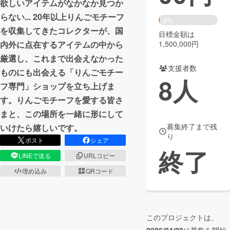
欲しいアイテムがなかなか見つか
らない... 20年以上りんごモチーフ
まちづくり・地域活性化
2%
を収集してきたコレクターが、国
目標金額は
1,500,000円
内外に点在するアイテムの中から
CAMPFIRE for Social Good
CAMPFIRE Creation
厳選し、これまで出会えなかった
CAMPFIREふるさと納税
machi-ya
コミュニティ
支援者数
ものにも出会える「りんごモチー
8
人
フ専門」ショップを立ち上げま
す。りんごモチーフを愛する皆さ
まと、この場所を一緒に形にして
募集終了まで残
いけたら嬉しいです。
り
ポスト
シェア
終了
LINEで送る
URLコピー
埋め込み
QRコード
このプロジェクトは、