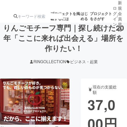
新
ロ
規
グ
会
プロジェクトを掲
はじ
プロジェクト
/
載するには
める
をさがす
イ
員
ン
登
りんごモチーフ専門｜探し続けた20
録
年「ここに来れば出会える」場所を
作りたい！
人気のプロ
注目のリ
注目の新着プロ
募集終了が近いプ
もうすぐ公開
ジェクト
ターン
ジェクト
ロジェクト
されます
RINGOLLECTION
ビジネス・起業
アート・写真
音楽
現在の支援総
テクノロジー・ガジェット
ゲーム・サ
額
37,0
映像・映画
書籍・雑誌
00
円
ビジネス・起業
チャレンジ