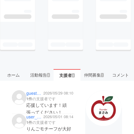
ホーム
活動報告
仲間募集
コメント
支援者
8
1
8
guest9f228a313154
2026/05/29 08:10
1件
の支援者です
応援しています！頑
張ってください！
user_0f8489f457b4
2026/05/01 08:14
1件
の支援者です
りんごモチーフが大好