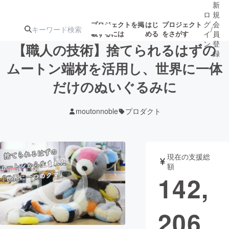
新
ロ
規
グ
会
プロジェクトを掲
はじ
プロジェクト
/
載するには
める
をさがす
イ
員
ン
登
【職人の技術】捨てられるはずの
録
ムートン端材を活用し、世界に一体
だけのぬいぐるみに
人気のプロ
注目のリ
注目の新着プロ
募集終了が近いプ
もうすぐ公開
ジェクト
ターン
ジェクト
ロジェクト
されます
moutonnoble
プロダクト
アート・写真
音楽
現在の支援総
テクノロジー・ガジェット
ゲーム・サ
額
142,
映像・映画
書籍・雑誌
206
ビジネス・起業
チャレンジ