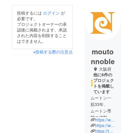
投稿するには
ログイン
が
必要です。
プロジェクトオーナーの承
認後に掲載されます。承認
された内容を削除すること
はできません。
mouto
※投稿する際の注意点
nnoble
大阪府
他に6件の
プロジェク
トを掲載し
ています
ムートン一
筋33年、
ムートン専
門の縫製加
https://www.mouton-noble.jp/
工として運
https://www.instagram.com/moutonnoble/
営してきま
https://twitter.com/moutonnoble