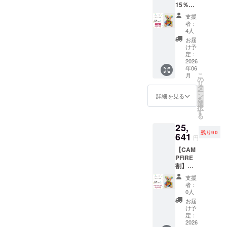
います。
15％OF
F ムー
支援
トンぬ
者：
いぐる
4人
み く
お届
ま
け予
ミック
定：
スカ
2026
年06
ラー M
こ
月
サイズ
の
リ
★お手
タ
ー
入れブ
ン
詳細を見る
を
ラシご
選
択
提供♪
す
る
25,
残り90
641
円
【CAM
PFIRE
割】
10％OF
支援
F ムー
者：
トンぬ
0人
いぐる
お届
み く
け予
ま
定：
ミック
2026