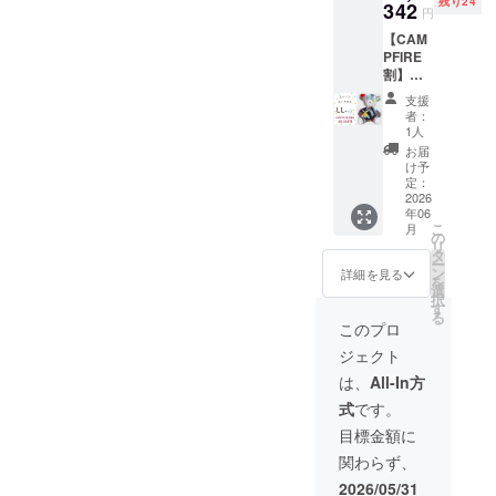
残り24
342
円
【CAM
PFIRE
割】
10％OF
支援
F ムー
者：
トンぬ
1人
いぐる
お届
み く
け予
ま
定：
ミック
2026
年06
スカ
こ
月
ラー LL
の
リ
サイズ
タ
ー
★お手
ン
詳細を見る
を
入れブ
選
択
ラシご
す
る
提供♪
このプロ
ジェクト
は、
All-In方
式
です。
目標金額に
関わらず、
2026/05/31