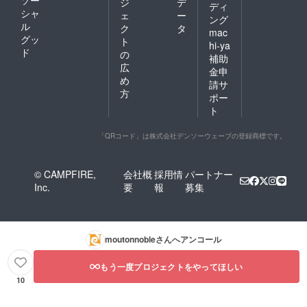
ジ
デ
ディ
シャ
ェ
ー
ング
ル
ク
タ
mac
グッ
ト
hi-ya
ド
の
補助
広
金申
め
請サ
方
ポー
ト
「QRコード」は株式会社デンソーウェーブの登録商標です。
© CAMPFIRE,
会社概
採用情
パートナー
Inc.
要
報
募集
moutonnoble
さんへアンコール
もう一度プロジェクトをやってほしい
10