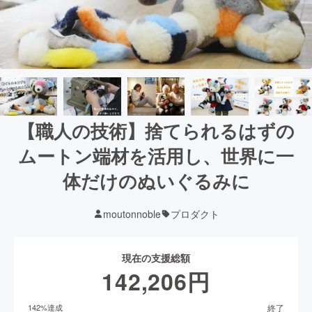
【職人の技術】捨てられるはずの
ムートン端材を活用し、世界に一
体だけのぬいぐるみに
moutonnoble
プロダクト
現在の支援総額
142,206
円
終了
142
%達成