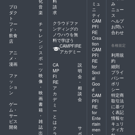
化
料
ミュ
み
プロ
音
請
ニ
ニュー
ダク
楽
求
ティ
ス
ト
CAM
ヘルプ
クラウドファ
フー
チ
PFI
お問い
ンディングの
ド・
ャ
RE
合わせ
ノウハウを無
飲食
レ
Crea
料で学ぼう
店
ン
tion
各種規定
CAMPFIRE
ジ
CAM
アカデミー
アニ
ス
利用規
PFI
メ・
ポ
約
RE
漫画
ー
CA
説
細則
for
ツ
MP
明
プライ
Soci
ファ
映
FI
会
バシー
al
ッ
像
RE
・
ポリ
Goo
ショ
・
ア
相
シー
d
ン
映
カ
談
特定商
CAM
画
デ
会
取引法
PFI
ゲー
書
ミ
に基づ
RE
ム・
籍
ー
く表記
for
サー
・
と
情報セ
Ente
ビス
雑
は
キュリ
rtain
開発
誌
ク
サ
ティ方
men
出
ラ
ポ
針