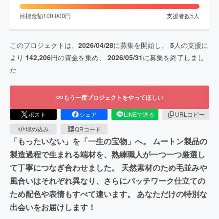
目標金額
100,000
円
支援者数
5
人
このプロジェクトは、
2026/04/28
に募集を開始し、
5
人の支援に
より
142,206
円の資金を集め、
2026/05/31
に募集を終了しまし
た
もう一度プロジェクトをやってほしい
ポスト
シェア
LINEで送る
URLコピー
埋め込み
QRコード
「もったいない」を「一生の宝物」へ。 ムートン製品の
製造過程で生まれる端材を、熟練職人が一つ一つ厳選し
て丁寧につなぎ合わせました。 天然素材のため毛並みや
風合いはそれぞれ異なり、さらにパッチワーク仕立ての
ため配色や表情もすべて違います。 あなただけの特別な
出会いをお届けします！