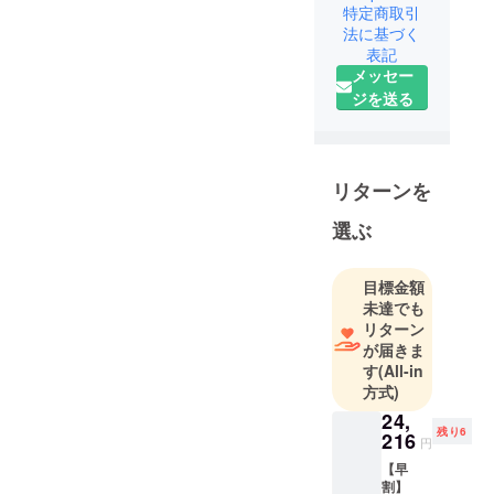
特定商取引
した。
法に基づく
最初はクッ
表記
ション１枚
メッセー
縫製するの
ジを送る
に半日かか
りました。
今ではクッ
ション・ラ
リターンを
グ・バッ
選ぶ
グ・寝具か
ら介護用品
まで多様種
目標金額
にわたり縫
未達でも
リターン
製加工して
が届きま
います。
す
(All-in
永年の経験
方式)
で信頼ある
24,
商品を販売
残り6
216
円
していきた
【早
いと思って
割】