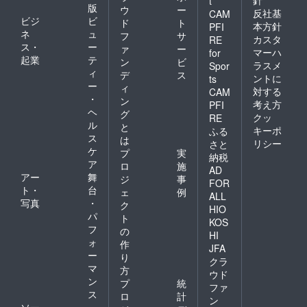
t
版
ウ
ー
反社基
CAM
ビジ
ビ
ド
ト
本方針
PFI
ネ
ュ
フ
サ
カスタ
RE
ス・
ー
ァ
ー
マーハ
for
起業
テ
ン
ビ
ラスメ
Spor
ィ
デ
ス
ントに
ts
ー
ィ
対する
CAM
・
ン
考え方
PFI
ヘ
グ
クッ
RE
ル
と
キーポ
ふる
ス
は
リシー
さと
ケ
プ
実
納税
ア
ロ
施
AD
アー
舞
ジ
事
FOR
ト・
台
ェ
例
ALL
写真
・
ク
HIO
パ
ト
KOS
フ
の
HI
ォ
作
JFA
ー
り
クラ
マ
方
ウド
ン
プ
統
ファ
ス
ロ
計
ン
ソー