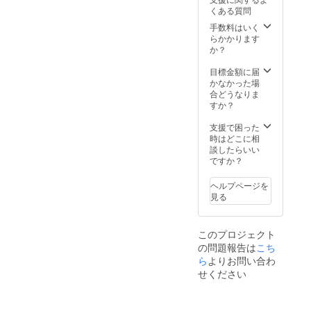
くある質問
手数料はいく
らかかります
か？
目標金額に届
かなかった場
合どうなりま
すか？
支援で困った
時はどこに相
談したらいい
ですか？
ヘルプページを
見る
このプロジェクト
の問題報告は
こち
ら
よりお問い合わ
せください