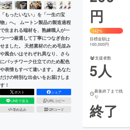
円
まちづくり・地域活性化
「もったいない」を「一生の宝
物」へ。 ムートン製品の製造過程
CAMPFIRE for Social Good
CAMPFIRE Creation
で生まれる端材を、熟練職人が一
142%
CAMPFIREふるさと納税
machi-ya
コミュニティ
つ一つ厳選して丁寧につなぎ合わ
目標金額は
100,000円
せました。 天然素材のため毛並み
や風合いはそれぞれ異なり、さら
支援者数
にパッチワーク仕立てのため配色
5
人
や表情もすべて違います。 あなた
だけの特別な出会いをお届けしま
す！
募集終了まで残
ポスト
シェア
り
LINEで送る
URLコピー
終了
埋め込み
QRコード