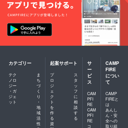
カテゴリー
起案サポート
サ
CAMP
ー
FIRE
テク
ま
プ
ス
ビ
につい
ノロ
ち
ロ
タ
ス
て
ジー
づ
ジ
ッ
・ガ
く
ェ
フ
CAM
CAMP
ジェ
り
ク
に
PFI
FIREと
ット
・
ト
相
RE
は
地
を
談
CAM
あんし
域
作
す
PFI
ん・安
活
る
る
RE
全への
性
資
コ
取り組