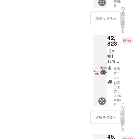
年06
スカ
こ
月
ラー M
の
リ
サイズ
タ
ー
★お手
ン
詳細を見る
を
入れブ
選
択
ラシご
す
る
提供♪
42,
残り5
823
円
【早
割】
15％OF
F ムー
支援
トンぬ
者：
いぐる
0人
み く
お届
ま
け予
ミック
定：
スカ
2026
年06
ラー LL
こ
月
サイズ
の
リ
★お手
タ
ー
入れブ
ン
詳細を見る
を
ラシご
選
択
提供♪
す
る
45,