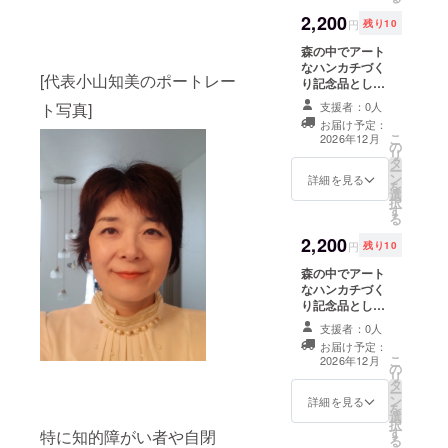
石鹸の
形は選
2,200
円
残り10
べませ
ん。ご
森の中でアート
了承く
なハンカチづく
[代表小山知美のポートレー
ださ
り記念品として
い。 炭
スタッフが染め
ト写真]
支援者：0人
から手
たヨモギ靴下。
お届け予定：
づくり
限定10足。サイ
こ
2026年12月
限定20
の
ズはフリー。男
リ
組、小
タ
女兼用。 先着順
ー
袋と石
ン
であることご了
詳細を見る
を
鹸の
選
承ください。 ま
択
セット
す
た、おひとり様1
る
送料込
足でお願いしま
2,200
み 送付
す。 送料込み ヨ
円
残り10
します
モギ1足、愛染1
森の中でアート
ので住
足の両方申請
なハンカチづく
所氏名
は、かまいませ
り記念品として
電話番
ん。
スタッフが染め
号をご
支援者：0人
た愛染靴下。サ
記入く
お届け予定：
イズはフリー。
ださ
こ
2026年12月
の
男女兼用。限定
い。
リ
タ
数量10足、先着
ー
ン
順であることご
詳細を見る
を
選
了承ください。
択
す
おひとり様1足。
特に知的障がい者や自閉
る