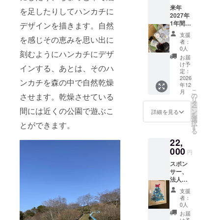
種類あ
す。塩
来年
ります
を足したりしてハンカチに
を振る
2027年
が、選
とか薬
1年間
デザインを描きます。自然
べませ
をつけ
NPO法
ん。ご
支援
るな
を感じその恵みを思い出に
人アー
了承く
者：
ど、靴
トキャ
ださ
0人
刻むようにハンカチにデザ
には、
ラバン
い。 送
お届
ヒル対
の 開催
付しま
け予
インする、あとは、そのハ
策が必
イベン
すので
定：
要で
ト、
2026
住所、
ンカチを森の中で自然乾燥
す。ご
年12
ワーク
氏名、
こ
理解く
月
ショッ
電話番
させます。乾燥させている
の
リ
ださ
プなど
号のご
タ
ー
い。
間には近くの公園で遊ぶこ
に参加
記入願
ン
詳細を見る
を
「支援
権利可
いま
選
択
いただ
とができます。
能（す
す。
す
る
いた先
べてに
着30組
22,
強制で
様をイ
はな
000
円
ベント
い） 別
にご招
スポン
途個別
待しま
サー、
対応
す」
法人向
アート
「イベ
け 御社
セラ
支援
ント参
の廃材
ピー、
者：
加権
などの
レイキ
0人
（先着
ご提供
ヒーリ
お届
順・定
により
ングで