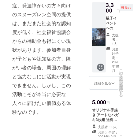
送料込み ヨモギ
3,3
症、発達障がいの方々向け
1足、愛染1足の
残り29
00
両方申請は、か
円
のスヌーズレン空間の提供
まいません。
親子イ
は、まだまだ社会的な認知
ベント
へのご
度が低く、社会福祉協議会
招待
支援
（先着
者：
からの補助金も得にくい現
30組）
1人
森の中
状があります。参加者自身
お届
でアー
け予
トなハ
が子どもや認知症の方、障
定：
ンカチ
2026
年10
がい者の場合、周囲の理解
をつく
こ
月
ろう
の
リ
と協力なしには活動が実現
2026年
タ
ー
10月秋
ン
詳細を見る
できません。しかし、この
を
頃の土
選
択
日の予
す
活動こそが本当に必要な
る
定 先着
5,000
順にて
人々に届けたい価値ある体
円
30組程
オリジナル手描
験なのです。
（親子2
き アートなハガ
人で1組
キ3枚組 送料込
ハンカ
み 絵柄は選べま
チ2枚）
支援者：0人
せん。また 運勢/
（記念
お届け予定：
効能は確約する
品の羽
こ
2026年12月