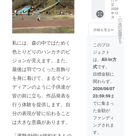
け予
員あ
今後の
合計60
定：
り）」
アート
2026
分の 個
です。
年12
体験イ
人セッ
こ
月
「支援
ベント
ション
の
リ
してい
のコラ
を2回を
タ
ー
ただい
ボ企画
含む。
ン
詳細を見る
を
た順に
をご提
（こち
選
択
ご案内
案させ
らは２
す
る
私には、森の中ではためく
し、定
ていた
０２６
このプロ
員に達
だきま
年12月
色とりどりのハンカチのビ
ジェクト
し次第
す。 ま
までの
受付終
ずは、
間、ご
は、
All-In方
ジョンが見えます。また、
了」
この廃
都合の
式
です。
と、先
材を使
よろし
最後は羽でつくった首飾り
着順で
えるか
い日時
目標金額に
あるこ
どうか
を身に着けて、まるでイン
時間に
関わらず、
と・枠
ご相談
て。ご
ディアンのように子供達が
数が限
くださ
自宅か
2026/06/07
られて
い。 ま
レンタ
皆の前に立ち、作品発表を
23:59:59
ま
いるこ
たその
ルサロ
とをご
廃材を
ンに
でに集まっ
行う体験を提供します。自
了承く
使った
て） 交
た金額が
ださ
イベン
通費は
分の表現が皆に伝わること
い。
トをす
含まれ
ファンディ
る際に
は大きな意義があります。
ませ
ングされま
は、公
ん。
式サイ
「参加
す。
「運勢/効能は確約するもの
トでの
権利権