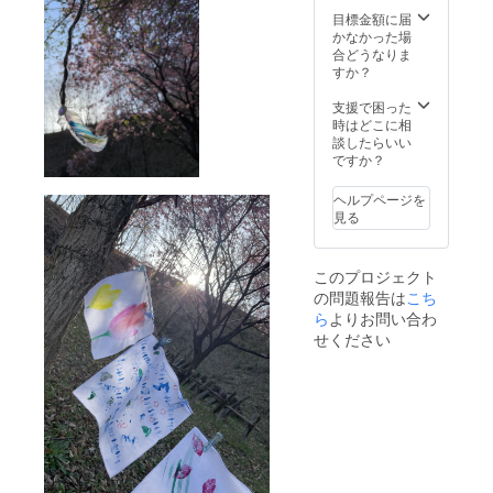
目標金額に届
かなかった場
合どうなりま
すか？
支援で困った
時はどこに相
談したらいい
ですか？
ヘルプページを
見る
このプロジェクト
の問題報告は
こち
ら
よりお問い合わ
せください