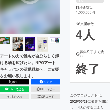
0%
目標金額は
まちづくり・地域活性化
1,000,000円
支援者数
CAMPFIRE for Social Good
CAMPFIRE Creation
4
人
CAMPFIREふるさと納税
machi-ya
コミュニティ
募集終了まで残
アートの力で誰もが自分らしく輝
り
ける場を広げたい。NPOアート
終了
キャラバンの活動継続へ、ご支援
をお願い致します。
ポスト
シェア
LINEで送る
URLコピー
このプロジェクトは、
埋め込み
QRコード
2026/03/29
に募集を開始
し、
4
人の支援により