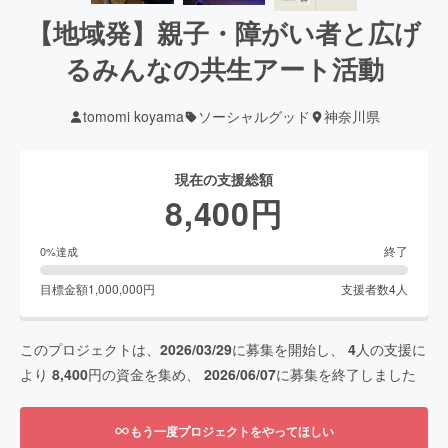
【地域発】親子・障がい者と広げ
るみんなの共生アート活動
tomomi koyama
ソーシャルグッド
神奈川県
現在の支援総額
8,400
円
終了
0
%達成
目標金額
1,000,000
円
支援者数
4
人
このプロジェクトは、
2026/03/29
に募集を開始し、
4
人の支援に
より
8,400
円の資金を集め、
2026/06/07
に募集を終了しました
もう一度プロジェクトをやってほしい