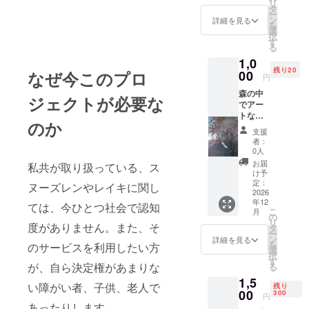
リ
なりま
タ
ないようよろし
ー
すの
ン
くお願いしま
詳細を見る
を
で、
選
す。
択
メール
す
る
アドレ
1,0
スはお
残り20
なぜ今このプロ
00
間違え
円
なきよ
森の中
うよろ
ジェクトが必要な
でアー
しくお
トなハ
願いし
のか
ンカチ
ます。
支援
づくり
制作予
者：
記念と
定 ・収
0人
して 羽
録時
お届
私共が取り扱っている、ス
の首飾
間：5分
け予
り 数量
定：
間 ・提
ヌーズレンやレイキに関し
限定20
2026
供方
年12
個 送料
ては、今ひとつ社会で認知
法：
こ
月
込み 送
の
メール
リ
度がありません。また、そ
付しま
タ
にURL
ー
すので
ン
を記載
詳細を見る
を
のサービスを利用したい方
住所、
選
しお送
択
氏名、
す
りしま
が、自ら決定権があまりな
る
電話番
す。 制
1,5
号をご
作は、
い障がい者、子供、老人で
残り
記入く
00
300
2026.12
円
ださ
あったりします。
月まで