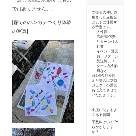
スポン
（先着
ではありません。」
サー紹
順・定
支援金の使い道
介や活
員あ
集まった支援金
動イベ
り）」
[森でのハンカチづくり体験
は以下に使用す
ント内
20人先
る予定です。
でのス
着順で
の写真]
人件費
ポン
あるこ
広報/宣伝費
サー紹
と・枠
リターン仕入
介をさ
数が限
れ費
せてい
られて
イベント運営
ただき
いるこ
費、リターン
ます。
とをご
品送料、リ
・有効
了承く
ターン品創作
期限：
ださ
費など。
2027年
い。
※目標金額を超
1月から
えた場合はプロ
2028年
ジェクトの運営
12月末
費に充てさせて
まで
いただきます。
支援に関するよ
くある質問
手数料はいく
らかかります
か？