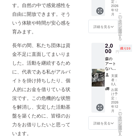
りしま
定：
す。自然の中で感覚感性を
す。送
2026
年12
料込
自由に開放できます。そう
こ
月
み。オ
の
リ
リジナ
タ
いう体験や時間が安心感を
ー
ル。絵
ン
詳細を見る
を
柄は選
育みます。
選
択
べませ
す
る
ん。限
長年の間、私たち団体は資
2,0
定30
残り20
枚。先
00
円
金不足に直面してまいりま
着順。
森の
送付い
した。活動を継続するため
アート
たしま
なハン
すの
に、代表である私がアルバ
カチづ
で、住
支援
くり記
所、氏
イトを掛け持ちしたり、個
者：
念とし
名、電
0人
て 炭の
人的にお金を借りている状
話番号
お届
匂い消
のご記
け予
況です。この危機的な状態
し袋
入をお
定：
（お守
2026
願いい
を解消し、安定した活動基
年12
り程度
たしま
こ
月
の大き
す。
の
盤を築くために、皆様のお
リ
さ）と
タ
ー
炭の石
ン
詳細を見る
力をお借りしたいと思って
を
鹸、袋
選
択
の柄や
います。
す
る