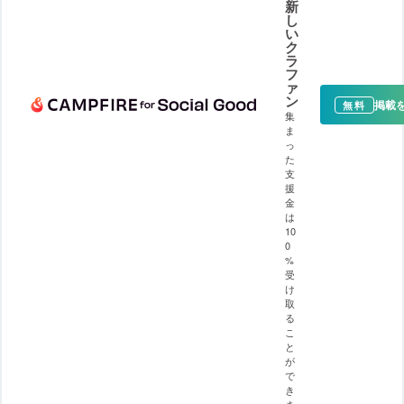
新
し
い
ク
ラ
フ
ァ
ン
掲載
無料
集
ま
っ
た
支
援
金
は
10
0
%
受
け
取
る
こ
と
が
で
き