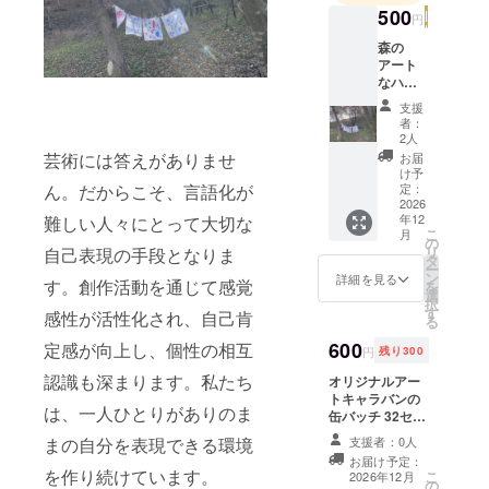
500
を啓蒙して
円
ます。
森の
アート
なハン
カチを
支援
つくろ
者：
うのイ
2人
ベント
芸術には答えがありませ
お届
の後、
け予
ダイ
ん。だからこそ、言語化が
定：
ジェス
2026
年12
難しい人々にとって大切な
ト動画
こ
月
を支援
の
リ
自己表現の手段となりま
者限定
タ
ー
で配信
ン
詳細を見る
す。創作活動を通じて感覚
を
しま
選
択
す。イ
す
感性が活性化され、自己肯
る
ベント
の雰囲
600
定感が向上し、個性の相互
円
残り300
気を動
認識も深まります。私たち
画でお
オリジナルアー
楽しみ
トキャラバンの
は、一人ひとりがありのま
くださ
缶バッチ 32セン
い。
チ 送料込み 送付
まの自分を表現できる環境
支援者：0人
メール
するので、お名
お届け予定：
でのお
前、ご住所、電
を作り続けています。
こ
2026年12月
送りと
の
話番号記入もれ