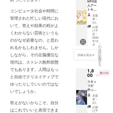
NPO法
い。
に行
人アー
い、
トキャ
コンピュータ社会や時間に
2027年
ラバン
1月頭に
支援
管理された忙しい現代にお
の活動
お送り
者：
報告小
0人
しま
いて、答えや効果の程がよ
冊子 送
す。
お届
料込み
け予
・視聴
くわからない芸術というも
送付し
定：
可能期
ますの
2026
間：
のがなぜ必要なの、と思わ
年12
で住所
2027年
こ
月
氏名電
の
れるかもしれません。しか
3月末ま
リ
話番号
タ
で
ー
のご記
しながら、その左脳優位な
ン
詳細を見る
を
入お願
選
択
現代は、ストレス飽和状態
いいた
す
る
しま
でもあります。人間はもっ
1,8
す。
残り28
00
円
と自由でクリエイティブで
スタッ
ゆったりしていいのではな
フが
作った
いでしょうか。
森の
支援
アート
者：
なハン
答えがないからこそ、自分
2人
カチを1
お届
はこれでいいと表現できま
枚お送
け予