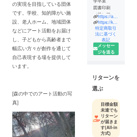
学卒業
の実現を目指している団体
図書印刷
です。学校、知的障がい施
（株）アー
https://artcaravan.1web.jp/
トディレク
設、老人ホーム、地域団体
https://kp-ch.jimdofree.com/
ター
特定商取引
などにアート活動をお届け
法に基づく
ドイツ留学
し、子どもから高齢者まで
表記
小学校特別
メッセー
支援級や福
幅広い方々が創作を通じて
ジを送る
祉の現場で
自己表現する場を提供して
障がい児や
います。
ご老人にか
かわる。
リターンを
アートセラ
選ぶ
ピーやレイ
[森の中でのアート活動の写
キヒーリン
グにて
真]
目標金額
地域での
未達でも
NPO法人
リターン
が届きま
アートキャ
す
(All-in
ラバン運営
方式)
や芸術活動