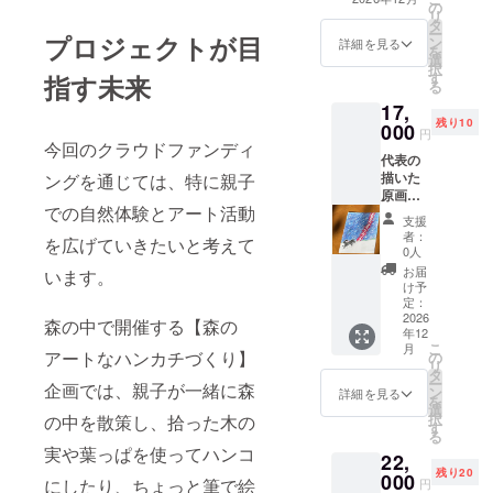
の
ものではありま
の首飾
リ
タ
せん。 送付しま
りは、
ー
プロジェクトが目
ン
すので、住所、
詳細を見る
お子様
を
選
氏名、電話番号
分しか
択
す
指す未来
のご記入をお願
ありま
る
いいたします。
せん）
17,
材料
残り10
000
円
費、保
今回のクラウドファンディ
険込み
代表の
神奈川
描いた
ングを通じては、特に親子
県伊勢
原画
原市某
での自然体験とアート活動
（版権
支援
所まで
はつい
者：
の 交通
を広げていきたいと考えて
てはい
0人
費は含
ませ
お届
います。
まれま
ん、商
け予
せん。
業利用
定：
また、
や転売
2026
森の中で開催する【森の
自然環
年12
できま
境の中
こ
月
せ
アートなハンカチづくり】
の
のた
リ
ん。）
タ
め、
ー
企画では、親子が一緒に森
送料込
ン
詳細を見る
湿った
を
み 絵柄
選
落ち葉
択
の中を散策し、拾った木の
はオリ
す
の下な
る
ジナル
実や葉っぱを使ってハンコ
どにヒ
22,
なた
ルがお
残り20
め、10
000
にしたり、ちょっと筆で絵
円
りま