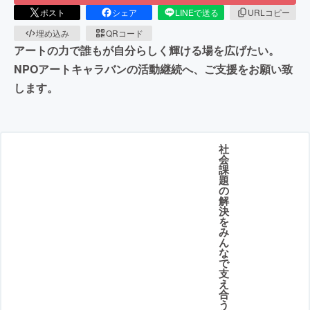
ポスト
シェア
LINEで送る
URLコピー
埋め込み
QRコード
アートの力で誰もが自分らしく輝ける場を広げたい。
NPOアートキャラバンの活動継続へ、ご支援をお願い致
します。
社
会
課
題
の
解
決
を
み
ん
な
で
支
え
合
う