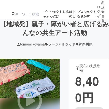
新
ロ
規
グ
会
プロジェクトを掲
はじ
プロジェクト
/
載するには
める
をさがす
イ
員
ン
登
【地域発】親子・障がい者と広げるみ
録
んなの共生アート活動
人気のプロ
注目のリ
注目の新着プロ
募集終了が近いプ
もうすぐ公開
tomomi koyama
ソーシャルグッド
神奈川県
ジェクト
ターン
ジェクト
ロジェクト
されます
アート・写真
音楽
現在の支援総
額
8,40
テクノロジー・ガジェット
ゲーム・サ
0
円
映像・映画
書籍・雑誌
ビジネス・起業
チャレンジ