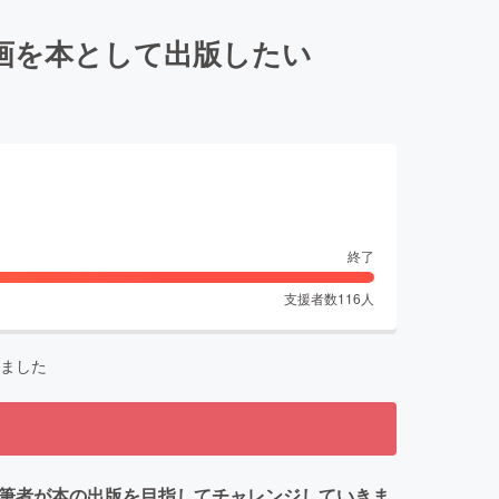
画を本として出版したい
終了
支援者数
116
人
ました
た筆者が本の出版を目指してチャレンジしていきま