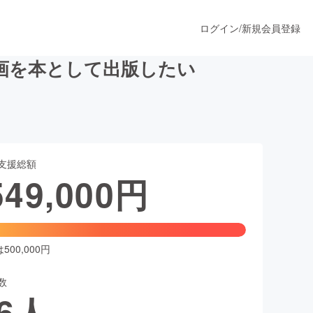
ログイン
/
新規会員登録
画を本として出版したい
うすぐ公開されます
支援総額
プロダクト
549,000
円
ファッション
スポーツ
00,000円
数
ア
ソーシャルグッド
6
人