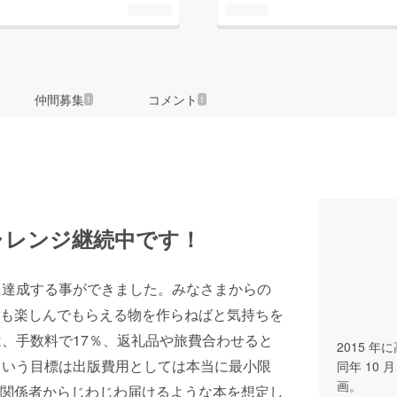
仲間募集
コメント
1
1
ャレンジ継続中です！
に達成する事ができました。みなさまからの
も楽しんでもらえる物を作らねばと気持ちを
は、手数料で17％、返礼品や旅費合わせると
2015 
という目標は出版費用としては本当に最小限
同年 10
画。
関係者からじわじわ届けるような本を想定し