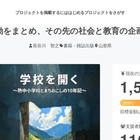
プロジェクトを掲載するには
はじめる
プロジェクトをさがす
活動をまとめ、その先の社会と教育の企
長谷川 智之
書籍・雑誌出版
山形県
注目のリターン
注目の新着プロジェクト
募集終了が近いプロジェクト
も
現在の
音楽
舞台・パフォーマンス
1,
ゲーム・サービス開発
フード・飲食店
309%
書籍・雑誌出版
アニメ・漫画
目標金額は5
支援者
チャレンジ
ビューティー・ヘルスケ
11