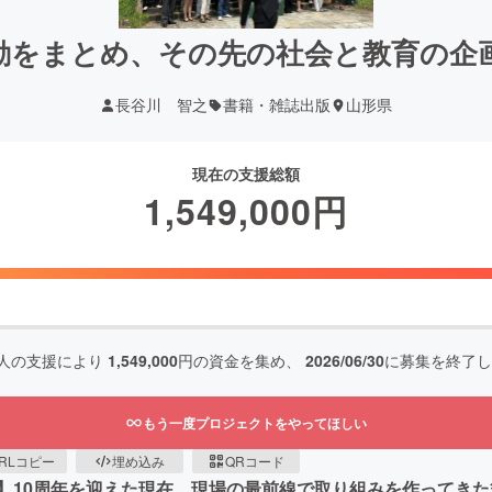
活動をまとめ、その先の社会と教育の企
長谷川 智之
書籍・雑誌出版
山形県
現在の支援総額
1,549,000
円
人の支援により
1,549,000
円の資金を集め、
2026/06/30
に募集を終了し
もう一度プロジェクトをやってほしい
RLコピー
埋め込み
QRコード
】10周年を迎えた現在。現場の最前線で取り組みを作ってき