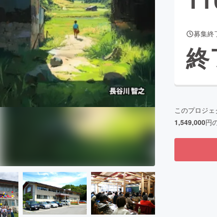
募集終
CAMPFIRE for Social Good
CAMPFIRE Creation
終
CAMPFIREふるさと納税
machi-ya
コミュニティ
このプロジェ
1,549,000
円