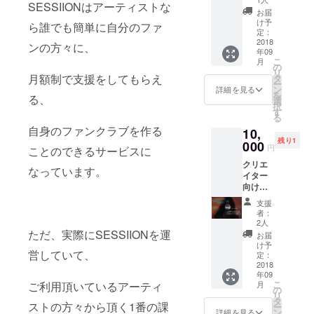
SESSIIONはアーティストな
リ
お届
フォー
け予
ら誰でも簡単に自分のファ
ムで
定：
困った
2018
ンの方々に、
年09
ことな
こ
月
ど、 起
の
リ
業して
月額制で支援をしてもらえ
タ
ー
からの
ン
詳細を見る
を
る、
ストー
選
択
リーを
す
る
共有し
自身のファンクラブを作る
10,
ます！
残り1
今回
000
円
ことのできるサービスに
SESSII
クリエ
ONで
なっています。
イター
は、か
向け！
なり古
1年間展
い物件
支援
示費
を利用
者：
用、先
してい
2人
着特別
ただ、実際にSESSIIONを運
ます！
お届
割引
古い物
け予
営していて、
券！ 通
件を見
定：
常12万
2018
つける
年09
円
までの
こ
ご利用頂いているアーティ
月
（SESS
ストー
の
リ
IIONク
リーか
タ
ストの方々から頂く1番の課
ー
リエイ
ら、 実
ン
詳細を見る