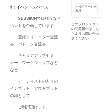
す！！
（お
3：イベントスペース
ヘルプページを
肉が好
見る
きで
す）
SESSIIONでは様々なイ
SESSII
このプロジェクト
ONのビ
ベントを企画しています。
の問題報告は
こち
ジョン
に共
ら
よりお問い合わ
登録クリエイター交流
感・協
せください
賛頂け
会、パトロン交流会、
る方の
ご支援
お待ち
キャリアアップセミ
してお
りま
ナー、ワークショップなど
す！ ※
限定5名
など
までに
なりま
アーティストの方々の
す
インプット・アウトプット
の場として
ご利用頂けます。