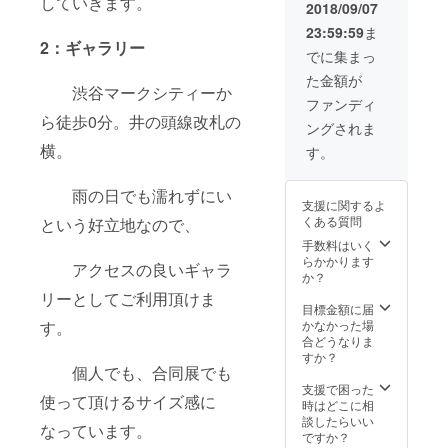
していきます。
交流会
2018/09/07
に参加
23:59:59
ま
できる
2：ギャラリー
権利 ・
でに集まっ
ブラッ
た金額が
クボー
渋谷マークシティーか
ドにお
ファンディ
名前を
ら徒歩0分。井の頭線改札の
ングされま
プラチ
ナパト
横。
す。
ロンと
して残
雨の日でも濡れずにい
せる権
支援に関するよ
利 ・
くある質問
という好立地なので、
SESSII
ON限定
手数料はいく
ステッ
らかかります
アクセスの良いギャラ
カー に
か？
加え
リーとしてご利用頂けま
て、 ・
目標金額に届
澤を食
す。
かなかった場
事に連
合どうなりま
れ出せ
すか？
個人でも、合同展でも
る権利
をつ
支援で困った
使って頂けるサイズ感に
けさせ
時はどこに相
て頂き
談したらいい
なっています。
ま
ですか？