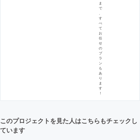
ま
で
、
す
べ
て
お
任
せ
の
プ
ラ
ン
も
あ
り
ま
す
！
このプロジェクトを見た人はこちらもチェックし
ています