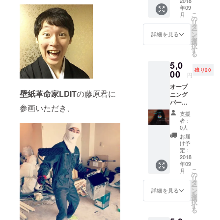
初期費
2018
年09
用なし
こ
月
で、
の
リ
SESSII
タ
ー
ON
ン
詳細を見る
を
HOUSE
選
択
の住所
す
る
をご利
5,0
用頂く
残り20
ことが
00
円
出来ま
オープ
す！ 東
壁紙革命家LDIT
の藤原君に
ニング
京都渋
パー
谷区道
参画いただき、
ティー
玄坂2-
支援
参加
8-9が住
者：
権！ こ
所にな
0人
れから
りま
お届
活躍し
す！
け予
ていく
※10月以
定：
若手
2018
降は再
年09
アー
度継続
こ
月
ティス
のお申
の
リ
トと交
し込み
タ
ー
流を持
をお願
ン
詳細を見る
を
ちた
い致し
選
択
い！応
ます。
す
る
援した
※郵便物
い！そ