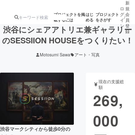
新
ロ
規
グ
会
プロジェクトを掲
はじ
プロジェクト
/
載するには
める
をさがす
イ
員
ン
登
渋谷にシェアアトリエ兼ギャラリー
録
のSESSIION HOUSEをつくりたい！
人気のプロ
注目のリ
注目の新着プロ
募集終了が近いプ
もうすぐ公開
Motosumi Sawa
アート・写真
ジェクト
ターン
ジェクト
ロジェクト
されます
アート・写真
音楽
現在の支援総
額
269,
テクノロジー・ガジェット
ゲーム・サ
000
映像・映画
書籍・雑誌
渋谷マークシティから徒歩0分の
ビジネス・起業
チャレンジ