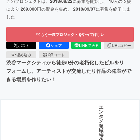
このプロジェクトは、
2018/08/22
に募集を開始し、
10
人の支援
により
269,000
円の資金を集め、
2018/09/07
に募集を終了しま
した
もう一度プロジェクトをやってほしい
ポスト
シェア
LINEで送る
URLコピー
埋め込み
QRコード
渋谷マークシティから徒歩0分の老朽化したビルをリ
フォームし、アーティストが交流したり作品の発表がで
きる場所を作りたい！
エ
ン
タ
メ
領
域
特
化