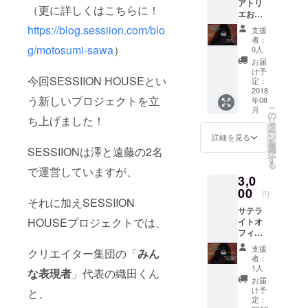
アトリ
る権利
（更に詳しくはこちらに！
エお試
になり
し利用
ます！
https://blog.sessiion.com/blo
支援
権！
※キャパ
者：
キャン
シティ
g/motosumi-sawa
）
0人
プファ
の関係
お届
イヤー
上、人
け予
今回SESSIION HOUSEとい
で支援
数を15
定：
頂いた
2018
人まで
う新しいプロジェクトを立
年08
方限定
に制限
こ
月
で、 20
させて
の
ち上げました！
リ
時間利
いただ
タ
ー
用分の
きま
ン
詳細を見る
を
ポイン
す。 ※
選
SESSIIONは澤と遠藤の2名
択
トを
日程は
す
る
3000円
後日調
で運営していますが、
3,0
で提供
整後、
致しま
00
連絡い
円
す！
それに加えSESSIION
たしま
サテラ
（通常1
す。
HOUSEプロジェクトでは、
イトオ
時間300
フィス
円程の
利用！
利用料
支援
クリエイター集団の「
みん
通常初
を1時間
者：
期費用
150円で
1人
な表現者
」代表の織田くん
がかか
お試し
お届
るとこ
頂けま
け予
と、
ろを、
す！）
定：