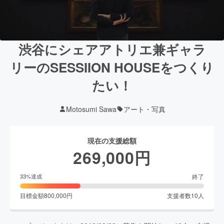
渋谷にシェアアトリエ兼ギャラ
リーのSESSIION HOUSEをつくり
たい！
Motosumi Sawa
アート・写真
現在の支援総額
269,000
円
終了
33
%達成
目標金額
800,000
円
支援者数
10
人