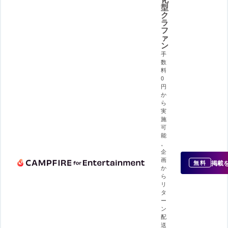
型
ク
ラ
フ
ァ
ン
手
数
料
0
円
か
ら
実
施
可
能
。
企
画
掲載
無料
か
ら
リ
タ
ー
ン
配
送