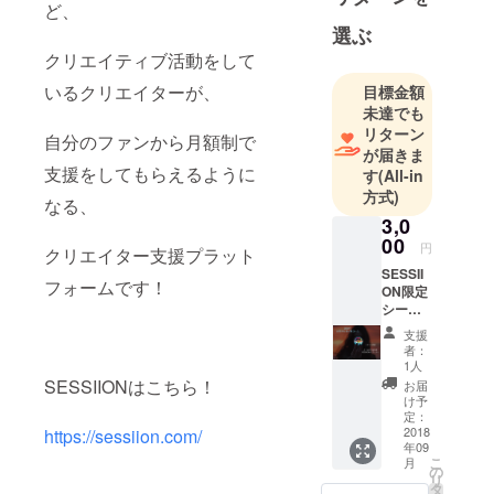
ど、
の経験か
選ぶ
ら、日本と
クリエイティブ活動をして
海外のアー
いるクリエイターが、
目標金額
ティストの
未達でも
置かれてる
リターン
自分のファンから月額制で
環境の違い
が届きま
を実感し、
支援をしてもらえるように
す
(All-in
日本のアー
方式)
なる、
ティストが
3,0
もっと活躍
00
円
クリエイター支援プラット
できる、み
SESSII
フォームです！
んなが夢を
ON限定
シール
追いかけら
をパト
支援
れる世界を
ロンの
者：
方にお
作るべく、
1人
送り致
SESSIIONはこちら！
お届
オープニン
しま
け予
グアクトを
す！
定：
2018
https://sessiion.com/
創業し、
年09
SESSIIONを
こ
月
の
リ
運営してい
タ