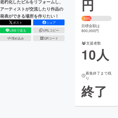
円
老朽化したビルをリフォームし、
アーティストが交流したり作品の
まちづくり・地域活性化
発表ができる場所を作りたい！
33%
ポスト
シェア
目標金額は
CAMPFIRE for Social Good
CAMPFIRE Creation
800,000円
LINEで送る
URLコピー
CAMPFIREふるさと納税
machi-ya
コミュニティ
埋め込み
QRコード
支援者数
10
人
募集終了まで残
り
終了