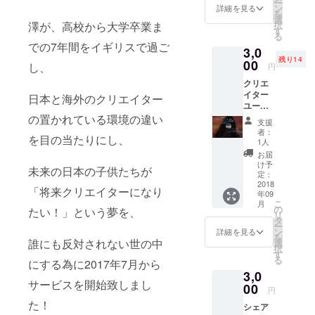
ー
ン
詳細を見る
を
選
択
澤が、高校から大学卒業ま
す
る
での7年間をイギリスで過ご
3,0
残り14
00
し、
円
クリエ
イター
日本と海外のクリエイター
ユー
ザー限
の置かれている環境の違い
支援
定！
者：
を目の当たりにし、
オープ
1人
ニング
お届
パー
け予
未来の日本の子供たちが
ティー
定：
参加権
2018
「将来クリエイターになり
年09
アトリ
こ
月
エ完成
の
たい！」という夢を、
リ
後に開
タ
ー
かれる
ン
詳細を見る
を
クリエ
誰にも反対されない世の中
選
択
イター
す
る
にする為に2017年7月から
とパト
3,0
ロン交
サービスを開始致しまし
流会
00
円
に、 参
た！
シェア
加でき