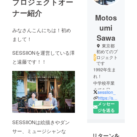
プロジェクトオー
ナー紹介
Motos
umi
みなさんこんにちは！初め
Sawa
まして！
東京都
初めてのプ
SESSIIONを運営している澤
ロジェクト
と遠藤です！！
です
1992年生ま
れ！
中学校卒業
までを日本
sessiion_
で過ごし、
https://sessiion.com/
高校から大
メッセー
学卒業まで
ジを送る
の7年弱をイ
SESSIIONは絵描きやダン
ギリスに留
学。
サー、ミュージシャンな
リターンを
イギリスで