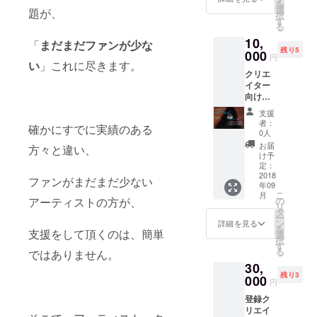
を
ターの
際に運
選
題が、
択
場合は
営まで
す
る
10万
漕ぎ着
10,
円）の1
くまで
「
まだまだファンが少な
残り5
週間
000
の、
円
い
」これに尽きます。
ギャラ
困った
クリエ
リー利
ことな
イター
用料
どを、
向け！
を、 1
文面に
1年間展
年間い
まとめ
支援
示費
つで
て共有
者：
確かにすでに実績のある
用、先
も、何
いたし
0人
着割引
度でも6
ます！
お届
方々と違い、
券！ 通
万円で
これか
け予
常12万
ご利用
定：
ら起業
円
2018
頂ける
したい
ファンがまだまだ少ない
年09
（SESS
権利に
方 コ
こ
月
IIONク
なりま
アーティストの方が、
の
ミュニ
リ
リエイ
す！ ※
タ
ティー
ー
ターの
こちら
ン
を作り
詳細を見る
を
支援をして頂くのは、簡単
場合は
の割引
選
たい方
択
10万
券は限
す
などに
る
ではありません。
円）の1
定3名様
向けた
30,
週間
までに
もので
残り3
ギャラ
000
させて
す！
円
リー利
頂きま
SESSII
登録ク
用料
す
ONス
リエイ
を、 1
テッ