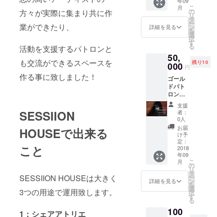
年09
日本の
てもら
こ
月
芸術・
いま
の
方々が実際に集まり共に作
リ
アート
しょ
タ
ー
文化を
業ができたり、
う！！
ン
詳細を見る
を
支援し
！ ※で
選
択
たい方
きるだ
す
る
活動を支援するパトロンと
に向け
け多く
50,
たリ
の作品
も交流ができるスペースを
残り10
ターン
000
をお持
円
です！
ちいた
作る事に致しました！
ゴール
半年間
だく
ドパト
いつで
為、3名
ロン会
もクリ
限定に
員権！
エイ
致しま
支援
これか
ターと
す！ ※
SESSIION
者：
ら活躍
の交流
日程に
0人
する
会に無
ついて
お届
HOUSEで出来る
アー
料で参
は後日
け予
ティス
加頂け
定：
調整
こと
トや、
2018
ます！
後、ご
年09
日本の
是非
連絡致
こ
月
芸術・
SESSII
の
しま
リ
アート
ONの
タ
す！
SESSIION HOUSEは大きく
ー
文化を
アー
ン
詳細を見る
を
支援し
ティス
選
3つの用途で運用致します。
択
たい方
ト支援
す
る
に向け
にお力
100
たリ
添え下
1：シェアアトリエ