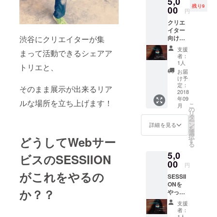
5,0
郵送に
残り9
んな方
00
は対応
円
に向け
してお
クリエ
たリ
りませ
イター
ターン
ん。 ※
渋谷にクリエイターが集
向け！
になり
反社会
平日だ
ます！
的組織
支援
まって活動できるシェアア
けでな
※キャパ
などの
者：
く、土
シ
登録を
1人
トリエと、
日祝日
ティー
防ぐ
お届
を含む3
の関係
為、審
け予
日間
上、20
定：
査制に
そのまま展示が出来るリア
も、 1
2018
人まで
なりま
年09
年間何
にさせ
ルな場所を立ち上げます！
す。 ※
こ
月
度でも3
て頂き
の
万が一
リ
万円で3
ます。
タ
審査が
ー
日間
※日程は
ン
通らな
詳細を見る
を
ギャラ
後日調
選
かった
択
どうしてWebサー
リーを
整後、
す
場合の
る
レンタ
ご連絡
返金は
5,0
ル頂く
致しま
ビスのSESSIION
行いま
ことが
00
す。
せん。
円
できま
がこれをやるの
SESSII
す！ ※
ONを
こちら
か？？
やって
は限定
きて
10人ま
支援
困った
でにな
者：
こと。
ります
1人