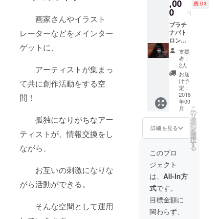
ターン
,00
さ
残り3
です！
い！！
0
円
1年間い
画家さんやイラスト
※限定20
つでも
プラチ
名まで
レーターなどをメインター
クリエ
ナパト
にさせ
イター
ロン会
て頂き
ゲットに、
との交
員権！
ます。
支援
流会に
日本で
者：
無料で
より多
2人
アーティストが集まっ
参加頂
くの
お届
けま
アー
け予
て共に創作活動をする空
す！ 是
ティス
定：
非
トが生
2018
間！
年09
SESSII
まれる
こ
月
ONの
為、
の
リ
孤独になりがちなアー
アー
アー
タ
ー
ティス
ティス
ン
詳細を見る
を
ティストが、情報交換をし
ト支援
ト支援
選
択
にお力
文化を
す
ながら、
る
添え下
広めて
このプロ
さ
頂ける
ジェクト
い！！
パトロ
お互いの刺激になりな
※限定10
ンの方
は、
All-In方
名まで
に向け
がら活動ができる。
式
です。
にさせ
たリ
て頂き
ターン
目標金額に
ます。
です！
そんな空間として運用
関わらず、
・1年間