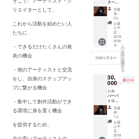
そこで、アーティスト・ク
ター限
年間い
カーも
定！
つで
リエイターとして、
合わせ
支援
オープ
も、何
てお送
者：
ニング
度でも8
0人
りしま
パー
万円で
これから活動を始めたい人
す！
お届
ティー
ご利用
け予
たちに
時に作
頂ける
定：
品を展
2018
権利に
年09
示頂け
なりま
こ
月
・できるだけたくさんの発
ます！
す！ ※
の
リ
パトロ
こちら
タ
表の機会
ー
ン候補
の割引
ン
詳細を見る
を
の方々
券は限
選
択
や、ク
定5名様
す
・他のアーティストと交流
る
リエイ
までに
30,
ターの
させて
をし、自身のステップアッ
残り19
方もい
000
頂きま
円
らっ
プに繋がる機会
す
シル
しゃる
バーパ
オープ
・集中して創作活動ができ
トロン
ニング
会員
パー
支援
る環境に身を置く機会
権！ こ
ティー
者：
れから
にて、
1人
活躍す
あなた
お届
を提供するため、
るアー
の作品
け予
ティス
を展示
定：
トや、
2018
してみ
志の高いアーティストの