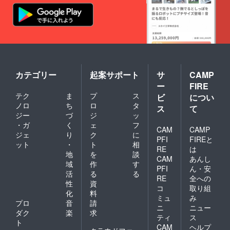
有効
（入館
期限：
は16時
2027年
30分ま
3月31日
で）
【佐渡
休
国小木
館日：
民俗博
年末年
物館・
始（12
千石船
月29日
カテゴリー
起案サポート
サ
CAMP
「白山
から1月
ー
FIRE
丸」展
3日ま
示館】
テク
ま
プ
ス
で）
ビ
につい
〒
ノロ
ち
ロ
タ
ス
て
952-
ジー
づ
ジ
ッ
0612 新
・ガ
く
ェ
フ
潟県佐
CAM
CAMP
ジェ
り
ク
に
渡市宿
PFI
FIREと
ット
・
ト
相
根木270
RE
は
番地2
地
を
談
CAM
あんし
電
域
作
す
PFI
ん・安
話番号
活
る
る
0259-
RE
全への
性
資
86-
コ
取り組
化
料
2604
ミュ
み
開
プロ
音
請
ニ
ニュー
館時
ダク
楽
求
ティ
ス
間：8時
ト
30分か
CAM
ヘルプ