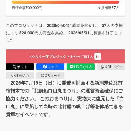
目標金額
500,000
円
支援者数
57
人
このプロジェクトは、
2026/04/04
に募集を開始し、
57
人の支援
により
528,000
円の資金を集め、
2026/05/31
に募集を終了しま
した
もう一度プロジェクトをやってほしい
14
ポスト
シェア
LINEで送る
URLコピー
埋め込み
QRコード
2026年7月19日（日）に開催を計画する新潟県佐渡市
宿根木での「北前船白山丸まつり」の運営資金確保にご
協力ください。 このおまつりは、実物大に復元した「白
山丸」に乗船して当時の北前船の帆上げ等を体感できる
貴重なイベントです。