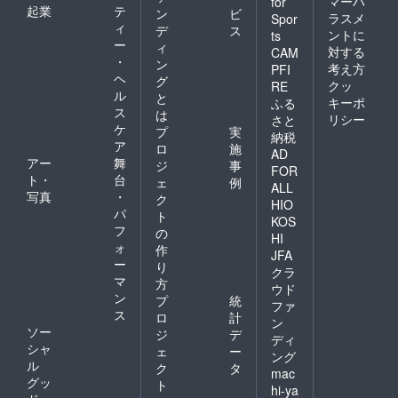
マーハ
for
起業
テ
ン
ビ
ラスメ
Spor
ィ
デ
ス
ントに
ts
ー
ィ
対する
CAM
・
ン
考え方
PFI
ヘ
グ
クッ
RE
ル
と
キーポ
ふる
ス
は
リシー
さと
ケ
プ
実
納税
ア
ロ
施
AD
アー
舞
ジ
事
FOR
ト・
台
ェ
例
ALL
写真
・
ク
HIO
パ
ト
KOS
フ
の
HI
ォ
作
JFA
ー
り
クラ
マ
方
ウド
ン
プ
統
ファ
ス
ロ
計
ン
ソー
ジ
デ
ディ
シャ
ェ
ー
ング
ル
ク
タ
mac
グッ
ト
hi-ya