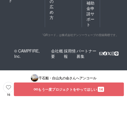
ド
の
補助
広
金申
め
請サ
方
ポー
ト
「QRコード」は株式会社デンソーウェーブの登録商標です。
© CAMPFIRE,
会社概
採用情
パートナー
Inc.
要
報
募集
千石船・白山丸の会
さんへアンコール
もう一度プロジェクトをやってほしい
14
16