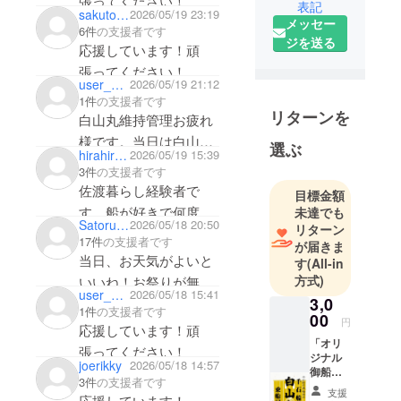
張ってください！
大の復元千
表記
sakuto25
2026/05/19 23:19
メッセー
石船「白山
6件
の支援者です
ジを送る
丸」を守
応援しています！頑
り、伝える
張ってください！
活動をして
user_e64c8a066684
2026/05/19 21:12
1件
の支援者です
います。巨
リターンを
白山丸維持管理お疲れ
大な帆が風
様です。当日は白山丸
を受ける
選ぶ
hirahira11
2026/05/19 15:39
祭りに伺うことはでき
「北前船白
3件
の支援者です
山丸まつ
ませんが、岩手の地よ
佐渡暮らし経験者で
目標金額
り」の実施
り応援しています！頑
す。船が好きで何度も
未達でも
や、船の整
Satoru_is_my_classmate
2026/05/18 20:50
張ってください！
リターン
見に行きましたが、コ
備を通じ
17件
の支援者です
が届きま
ロナ禍でおまつりはみ
当日、お天気がよいと
て、北前船
す
(All-in
られませんでした。ど
方式)
がもたらし
いいね！お祭りが無事
user_82e4c7d5cef4
2026/05/18 15:41
うぞおまつりが続きま
た歴史と文
3,0
開催されますように☀️
1件
の支援者です
00
すように。帆が上がる
化を現在に
円
応援しています！頑
繋いでいま
姿、いつか見に行きま
「オリ
張ってください！
ジナル
す。
す。
joerikky
2026/05/18 14:57
御船
歴史ファ
3件
の支援者です
印」
支援
ンからお子
応援しています！
A6サイ