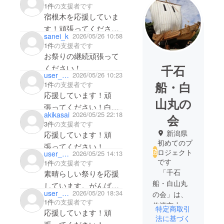
1件
の支援者です
宿根木を応援していま
す！頑張ってくださ
sanei_k
2026/05/26 10:58
い！
1件
の支援者です
お祭りの継続頑張って
千石
ください！
user_0c78daf3a6c4
2026/05/26 10:23
船・白
1件
の支援者です
応援しています！頑
山丸の
張ってください！白山
akikasai
2026/05/25 22:18
会
丸まつり楽しみにして
3件
の支援者です
います。
新潟県
応援しています！頑
初めてのプ
張ってください！
ロジェクト
user_d49835dbcfb4
2026/05/25 14:13
です
1件
の支援者です
「千石
素晴らしい祭りを応援
船・白山丸
しています。がんばっ
user_7fbc3ce19544
2026/05/20 18:34
の会」は、
てください。参加した
1件
の支援者です
佐渡市小木
特定商取引
いと思います。よろし
応援しています！頑
にある実物
法に基づく
くお願いします。