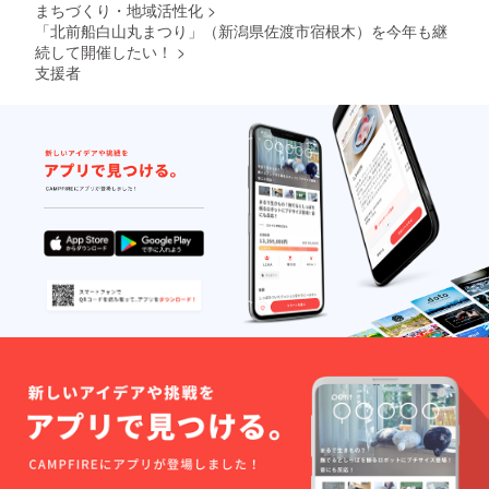
まちづくり・地域活性化
>
丸」を
2027年
常時展
「北前船白山丸まつり」（新潟県佐渡市宿根木）を今年も継
3月31日
示して
【佐渡
続して開催したい！
>
いる展
国小木
支援者
示館の
民俗博
招待券
物館・
です。
千石船
「白山
「白山
丸」展
丸まつ
示館】
り」当
〒
日は全
952-
館無料
0612 新
となり
潟県佐
ますの
渡市宿
で、別
根木270
日にご
番地2
利用く
電
ださ
話番号
い。
0259-
※支援者
86-
様の交
2604
通費や
開
滞在費
館時
は各自
間：8時
でご負
30分か
担くだ
ら17時
さい。
まで