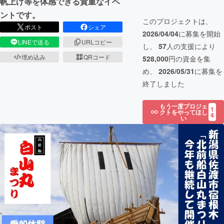
帆上げ等を体感できる貴重なイベ
ントです。
このプロジェクトは、
ポスト
シェア
2026/04/04
に募集を開始
LINEで送る
URLコピー
し、
57
人の支援により
埋め込み
QRコード
528,000
円の資金を集
め、
2026/05/31
に募集を
終了しました
もう一度プロジェ
1
クトをやってほし
4
い