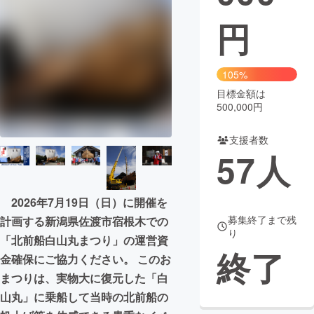
円
まちづくり・地域活性化
CAMPFIRE for Social Good
CAMPFIRE Creation
105%
CAMPFIREふるさと納税
machi-ya
コミュニティ
目標金額は
500,000円
支援者数
57
人
2026年7月19日（日）に開催を
募集終了まで残
計画する新潟県佐渡市宿根木での
り
「北前船白山丸まつり」の運営資
終了
金確保にご協力ください。 このお
まつりは、実物大に復元した「白
山丸」に乗船して当時の北前船の