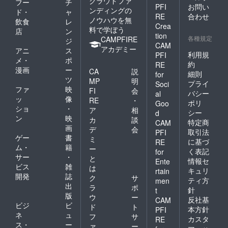
クラウドファ
フー
チ
ら17時
PFI
お問い
ンディングの
ド・
ャ
まで
RE
合わせ
ノウハウを無
（入館
飲食
レ
Crea
は16時
料で学ぼう
店
ン
tion
30分ま
各種規定
CAMPFIRE
ジ
CAM
で）
アカデミー
アニ
ス
休
利用規
PFI
メ・
ポ
館日：
約
RE
漫画
ー
年末年
CA
説
細則
for
始（12
ツ
MP
明
プライ
Soci
月29日
ファ
映
FI
会
バシー
al
から1月
ッ
像
RE
・
3日ま
ポリ
Goo
ショ
・
ア
相
で）
シー
d
ン
映
カ
談
特定商
CAM
画
デ
会
取引法
PFI
ゲー
書
ミ
に基づ
RE
ム・
籍
ー
く表記
for
サー
・
と
情報セ
Ente
ビス
雑
は
キュリ
rtain
開発
誌
ク
サ
ティ方
men
出
ラ
ポ
針
t
版
ウ
ー
反社基
CAM
ビジ
ビ
ド
ト
本方針
PFI
ネ
ュ
フ
サ
カスタ
RE
ス・
ー
ァ
ー