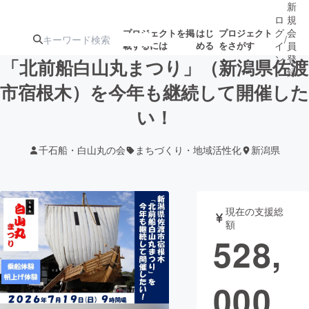
新
ロ
規
グ
会
プロジェクトを掲
はじ
プロジェクト
/
載するには
める
をさがす
イ
員
ン
登
「北前船白山丸まつり」（新潟県佐渡
録
市宿根木）を今年も継続して開催した
い！
人気のプロ
注目のリ
注目の新着プロ
募集終了が近いプ
もうすぐ公開
ジェクト
ターン
ジェクト
ロジェクト
されます
千石船・白山丸の会
まちづくり・地域活性化
新潟県
アート・写真
音楽
現在の支援総
テクノロジー・ガジェット
ゲーム・サ
額
528,
映像・映画
書籍・雑誌
000
ビジネス・起業
チャレンジ