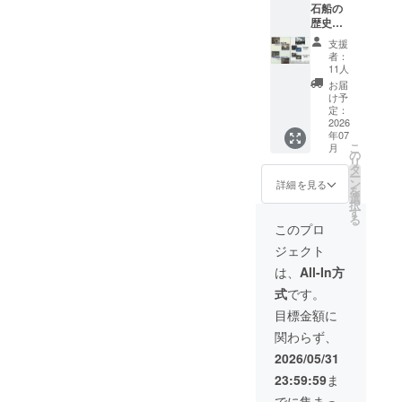
石船の
（デザ
日は全
歴史と
インは
館無料
白山丸
変わる
となり
支援
建造行
場合が
ますの
者：
程」
ありま
で、別
11人
DVD（
す。）
日にご
お届
収録時
③まつ
利用く
け予
間:21
り当日
定：
ださ
分）
2026
「白山
い。
年07
②「白
丸帆あ
※支援者
こ
月
山丸ま
げ体
の
様の交
リ
つり」
験」
タ
通費や
ー
特製オ
（昼食
ン
滞在費
詳細を見る
を
リジナ
付き）
選
は各自
択
ルTシャ
招待券
す
でご負
る
ツ（デ
（1名）
担くだ
このプロ
ザイン
※支援
さい。
ジェクト
は変わ
者様の
有効
る場合
交通費
期限：
は、
All-In方
があり
や滞在
2027年
式
です。
ま
費は各
3月31日
す。）
自でご
【佐渡
目標金額に
③「オ
負担く
国小木
関わらず、
リジナ
ださ
民俗博
ル御船
い。
物館・
2026/05/31
印」
※荒天な
千石船
23:59:59
ま
A6サイ
どやむ
「白山
ズ 105
を得な
丸」展
でに集まっ