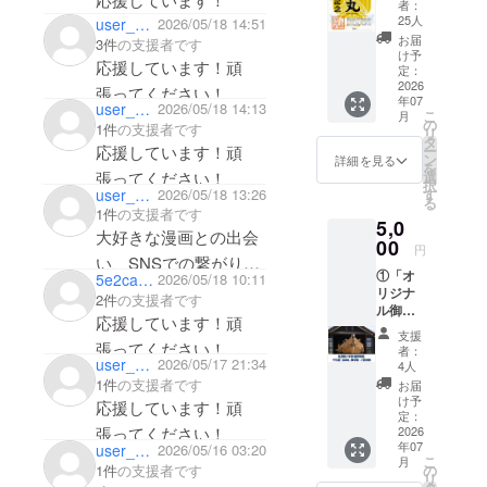
者：
ズ 105
様まで、佐
25人
user_12a8dbb60004
2026/05/18 14:51
㎜×148
お届
3件
の支援者です
渡の海の歴
㎜ （デ
け予
応援しています！頑
史を体感で
ザイン
定：
は変わ
2026
張ってください！
きる機会を
年07
る場合
user_05ab012040a4
2026/05/18 14:13
こ
つくってい
月
があり
の
1件
の支援者です
リ
ま
ます。
タ
応援しています！頑
ー
す。）
ン
詳細を見る
を
張ってください！
選
択
user_43546bd2aca4
2026/05/18 13:26
す
る
1件
の支援者です
5,0
大好きな漫画との出会
00
円
い、SNSでの繋がりか
①「オ
5e2caa61d0a4
2026/05/18 10:11
らこのお話を知りまし
リジナ
2件
の支援者です
ル御船
た。
応援しています！頑
印」
支援
私の先祖が船大工だっ
A6サイ
張ってください！
者：
ズ 105
user_9ba7a9576a14
2026/05/17 21:34
た事にもご縁を感じて
4人
㎜×148
1件
の支援者です
お届
います。
㎜
け予
応援しています！頑
（デザ
定：
歴史ある行事を今後も
インは
2026
張ってください！
続けていって欲しいと
年07
user_a1989aaf12a4
2026/05/16 03:20
変わる
こ
月
場合が
1件
の支援者です
の
思い、微力ながら支援
リ
ありま