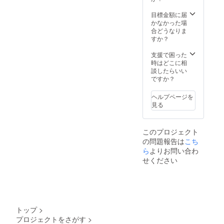
どやむ
示して
から1月
を得な
いる展
目標金額に届
3日ま
い事情
示館の
かなかった場
で）
により
招待券
合どうなりま
「白山
です。
すか？
丸まつ
り」が
「白山
支援で困った
中止に
丸まつ
時はどこに相
なる場
り」当
談したらいい
合があ
日は全
ですか？
りま
館無料
す。
となり
ヘルプページを
⑤「佐
ますの
見る
渡国小
で、別
木民俗
日にご
博物
利用く
このプロジェクト
館・千
ださ
の問題報告は
石船
こち
い。
「白山
※支援者
ら
よりお問い合わ
丸」展
様の交
せください
示館」
通費や
招待券
滞在費
（２
は各自
枚）
でご負
※実物大
担くだ
に復元
さい。
トップ
>
された
有効
プロジェクトをさがす
>
「白山
期限：