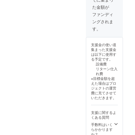
㎜×148
い事情
示館】
た金額が
㎜
により
〒
（デザ
「白山
952-
ファンディ
インは
丸まつ
0612 新
ングされま
変わる
り」が
潟県佐
場合が
中止に
渡市宿
す。
ありま
なる場
根木270
す。）
合があ
番地2
④まつ
りま
電
支援金の使い道
り当日
す。
話番号
集まった支援金
「白山
④「佐
0259-
は以下に使用す
丸帆あ
渡国小
86-
る予定です。
げ体
木民俗
2604
設備費
験」
博物
開
リターン仕入
（昼食
館・千
館時
れ費
付き）
石船
間：8時
※目標金額を超
招待券
「白山
30分か
えた場合はプロ
（1名）
丸」展
ら17時
ジェクトの運営
※支援
示館」
まで
費に充てさせて
者様の
招待券
（入館
いただきます。
交通費
（２
は16時
や滞在
枚）
30分ま
費は各
※実物大
で）
支援に関するよ
自でご
に復元
休
くある質問
負担く
された
館日：
ださ
「白山
手数料はいく
年末年
い。
丸」を
らかかります
始（12
※荒天な
常時展
か？
月29日