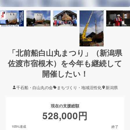
「北前船白山丸まつり」（新潟県
佐渡市宿根木）を今年も継続して
開催したい！
千石船・白山丸の会
まちづくり・地域活性化
新潟県
現在の支援総額
528,000
円
終了
105
%達成